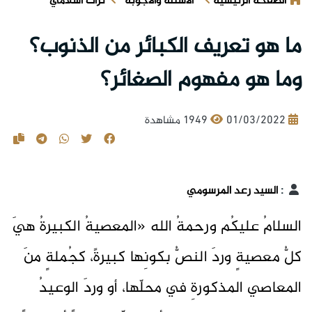
الصفحة الرئيسية
الأسئلة والأجوبة
تراث اسلامي
ما هو تعريف الكبائر من الذنوب؟
وما هو مفهوم الصغائر؟
01/03/2022
1949 مشاهدة
:
السيد رعد المرسومي
السلامُ عليكُم ورحمةُ الله «المعصيةُ الكبيرةُ هيَ
كلُّ معصيةٍ وردَ النصُّ بكونِها كبيرةً، كجُملةٍ منَ
المعاصي المذكورةِ في محلّها، أو وردَ الوعيدُ