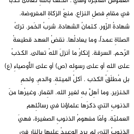
الغموسُ الفاجرةُ وهيَ : الحلفُ باللهِ تعالى كذباً
في مقامِ فصلِ النزاع. منعُ الزكاةِ المفروضة.
شهادةُ الزّور. كتمانُ الشهادة. شربُ الخَمر. تركُ
الصلاةِ عمداً، وما يعادلُها. نقضُ العهد قطيعةُ
الرّحم. السرقة. إنكارُ ما أنزلَ اللهُ تعالى. الكذبُ
على اللهِ أو على رسولِه (ص) أو على الأوصياءِ (ع)
بل مُطلَقُ الكذب . أكلُ الميتةِ. والدمِ. ولحمِ
الخنزير. وما أهِلَّ بهِ لغيرِ الله. القِمار. وغيرُها منَ
الذنوبِ التي ذكرَها علماؤنا في رسائلِهم
العمليّة. وأمّا مفهومُ الذنوبِ الصغيرة، فهيَ
الذنوبُ التي لم يرِد الوعيدُ عليها بالنارِ في