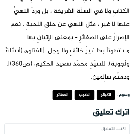
الكتابِ ولا في السنّةِ الشريفة ، بل وردَ النهيُ
عنها لا غير ، مثل النهي عن حلقِ اللحيةِ . نعم
الإصرارُ على الصغائرِ - بمعنى الإتيانِ بها
مستهوناً بها غيرَ خائفٍ ولا وجل. [الفتاوى (أسئلةٌ
وأجوبة)، للسيّدِ محمّد سعيد الحكيم، (ص360)].
ودمتُم سالِمين.
وسوم :
الكبائر
الذنوب
الصغائر
اترك تعليق