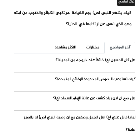
تراث اسلامي
كيف يشفع النبي (ص) يوم القيامة لمرتكبي الكبائر والذنوب من أمته
وهو الذي نهى عن ارتكابها في الدنيا؟
آخر المواضيع
مختارات
الاكثر مشاهدة
هل كان الحسين (ع) خائفاً عند خروجه من المدينة؟
كيف تستوعب النصوص المحدودة الوقائع المتجددة؟
هل صح أن ابن زياد كشف عن عانة الإمام السجاد (ع)؟
لماذا قاتل علي (ع) أهل الجمل وصفين مع أن وصية النبي (ص) له بالصبر
عامة؟