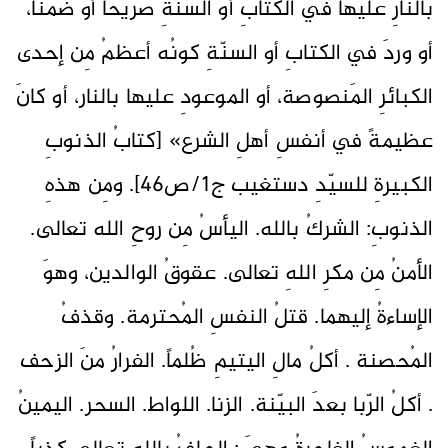
بالنارِ عليها في الكتابِ أو السنّةِ صريحاً أو ضمناً،
أو وردَ في الكتابِ أو السنّةِ كونُه أعظمُ مِن إحدى
الكبائرِ المَنصوصة، أو الموعودِ عليها بالنار، أو كانَ
عظيمةً في أنفسِ أهلِ الشرع» [كتابُ الذنوبِ
الكبيرةِ للسيّدِ دستغيب ج1/ص46]. ومِن هذهِ
الذنوبِ: الشركُ بالله. اليأسُ مِن روحِ الله تعالى.
الأمنُ مِن مكرِ اللهِ تعالى. عقوقُ الوالدين، وهوَ
الإساءةُ إليهما. قتلُ النفسِ المُحترمة. وقذفُ
المُحصنة . أكلُ مالِ اليتيمِ ظُلماً. الفرارُ منَ الزحف
. أكلُ الرّبا بعدَ البيّنة. الزنا. اللواط. السحر. اليمينُ