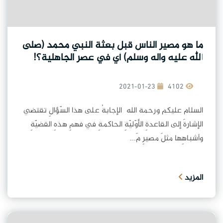
ما هو مصير الناس قبل بعثة النبي محمد (صلى
الله عليه واله وسلم) أي في عصر الجاهلية؟!
2021-01-23
4102
السلام عليكم ورحمة الله الإجابةُ على هذا السّؤالِ تقتضي
الإشارةَ إلى القاعدةِ الأوّليّةِ الحاكمةِ في فهمِ هذهِ القضيّةِ
وأشباهِها مثلَ مصيرِ مَ...
المزيد