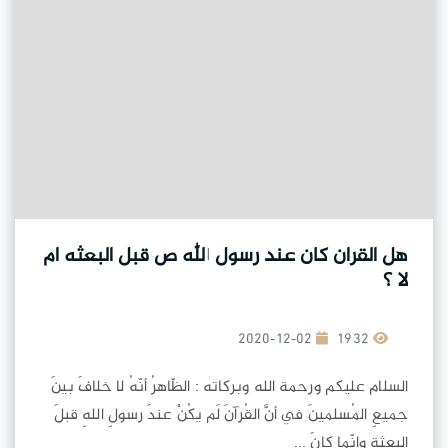
هل القران كان عند رسول الله ص قبل البعثه ام
لا ؟
2020-12-02
1932
السلام عليكم ورحمة الله وبركاته : الظّاهرُ أنّهُ لا خلافَ بينَ
جميعِ المُسلمينَ في أنَّ القُرآنَ لَم يكُنْ عندَ رسولِ اللهِ قبلَ
البعثةِ وإنّما كانَ ...