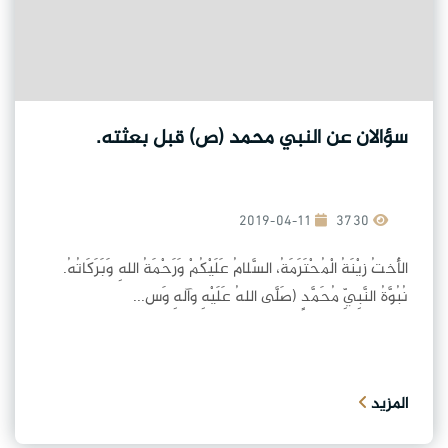
سؤالان عن النبي محمد (ص) قبل بعثته.
2019-04-11
3730
الأُختُ زيْنَةُ الْمُحْتَرَمَةُ، السَّلامُ عَلَيْكُمْ وَرَحْمَةُ اللهِ وَبَرَكَاتُهُ.
نُبُوَّةُ النَّبِيِّ مُحَمَّدٍ (صَلَّى اللهُ عَلَيْهِ وآلهِ وَس...
المزيد