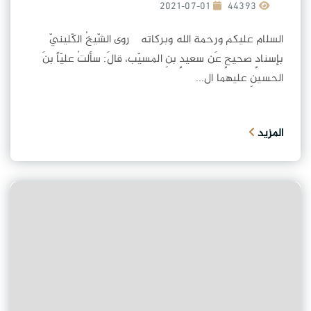
2021-07-01
44393
السلام عليكم ورحمة الله وبركاته روى الشّيخُ الكّلينيّ
بإسنادٍ صحيحٍ عَن سعيدٍ بنِ المسيّب، قالَ: سألتُ عليّاً بنَ
الحسينِ عليهما ال...
المزيد