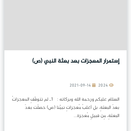
إستمرار المعجزات بعد بعثة النبي (ص)
2021-09-14
2024
السلام عليكم ورحمة الله وبركاته : 1ـ لم تتوقّفِ المعجزاتُ
بعدَ البعثةِ، بل أغلبُ مُعجزاتِ نبيّنا (ص) حصلَت بعدَ
البعثةِ، مِن قبيلِ مُعجزة...