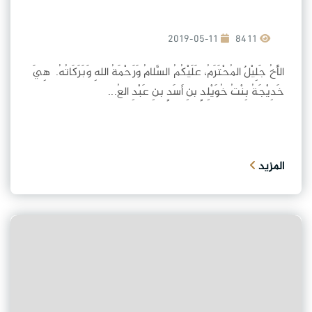
2019-05-11
8411
الأَخُ جَلِيْلٌ المُحْتَرَمُ، عَلَيْكُمُ السَّلامُ وَرَحْمَةُ اللهِ وَبَرَكَاتُهُ. هِيَ
خَدِيْجَةُ بِنْتُ خُوَيْلِدٍ بنِ أَسَدٍ بنِ عَبْدِ العُ...
المزيد