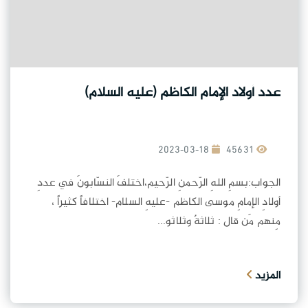
عدد أولاد الإمام الكاظم (عليه السلام)
2023-03-18
45631
الجواب:بسمِ اللهِ الرّحمنِ الرّحيم،اختلفَ النسّابونَ في عددِ
أولادِ الإمامِ موسى الكاظم -عليهِ السلام- اختلافاً كثيراً ،
مِنهم مَن قال : ثلاثةٌ وثلاثو...
المزيد