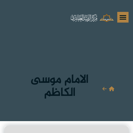
الامام موسى
الكاظم