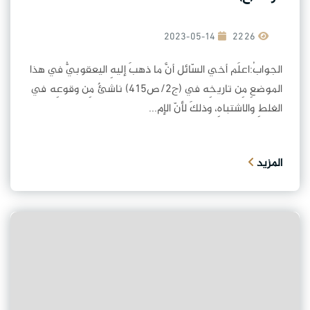
2023-05-14
2226
الجوابُ:اعلَم أخي السّائل أنَّ ما ذهبَ إليهِ اليعقوبيُّ في هذا
الموضعِ مِن تاريخِه في (ج2/ص415) ناشئٌ مِن وقوعِه في
الغلطِ والاشتباهِ، وذلكَ لأنّ الإم...
المزيد