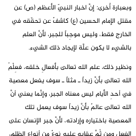
وبعبارة أُخرى: إنَّ اخبار النبيّ الأعظم (ص) عن
مقتل الإمام الحسين (ع) كاشفٌ عن تحقّقه في
الخارج فقط، وليس موجِباً للجبر، لأنَّ العلم
بالشيء لا يكون علَّة لإيجاد ذلك الشيء.
ونظير ذلك، علم الله تعالى بأفعالِ خلقه، فعِلْمُ
الله تعالى بأنَّ زيداً ـ مثلاً ـ سوف يفعل معصية
في أحدِ الأيام ليس معناه الجبر، وإنَّما يعني أنَّ
الله تعالى عالمٌ بأنَّ زيداً سوف يعمل تلك
المعصية باختياره وإرادته، لأنَّ جبر الإنسان على
الفعل ومن ثُمَّ عقابه عليه نوعٌ من أنواع الظلم،