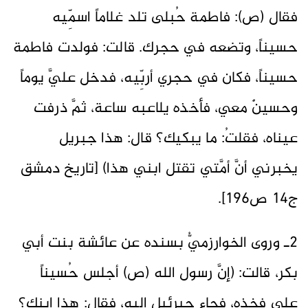
فقال (ص): فاطمة حُبلى تلد غلاماً اسمِّيه
حسيناً، وتضعه في حجرك. قالت: فولدت فاطمة
حسيناً، فكان في حجري أربِّيه، فدخل عليَّ يوماً
وحسينٌ معي، فأخذه يلاعبه ساعة، ثمَّ ذرفت
عيناه، فقلتُ: ما يبكيك؟ قال: هذا جبريل
يخبرني أنَّ ‌أمَّتي ‌تقتل ‌ابني ‌هذا) [تاريخ دمشق
ج14 ص196].
2ـ وروى الخوارزميُّ بسنده عن عائشة بنت أبي
بكر، قالت: (إنَّ رسول الله (ص) أجلس حُسيناً
على فخذه، فجاء جبرئيل إليه، فقال: هذا ابنك؟