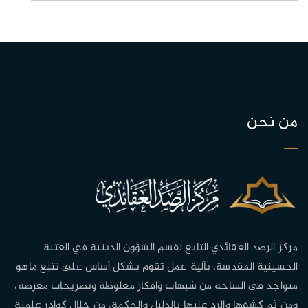
من نحن
مركز الرصد العقائدي التابع لقسم الشؤون الدينية في العتبة
الحسينية المقدسة، بآلية عمل تقوم بشكل أساس على تتبع ماهو
متواجد في الساحة من شبهات وافكار مغلوطة وتصريحات مغرضة،
ومن ثم كشفها والرد عليها بالدليل والحكمة، من خلال كوادر علمية