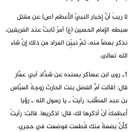
لا ريبَ أنَّ إخبار النبيّ الأعظم (ص) عن مقتل
سبطه الإمام الحسين (ع) أمرٌ ثابتٌ عند الفريقين،
نذكر بعضاً منه، ثمَّ نبيِّن المراد من ذلك إنْ شاء
الله تعالى.
1ـ روى ابن عساكر بسنده عن شدَّاد أبي عمَّار
قال: (قالت أمُّ الفضل بنت الحارث زوجةُ العبَّاس
بن عبد المطَّلب: رأيتُ ـ يا رسول الله ـ رؤيا
أُعظِمكَ أنْ أذكرها لك، قال: اذكريها. قالت: رأيتُ
كأنَّ بضعةً منك قُطعت فوضعت في حجري،