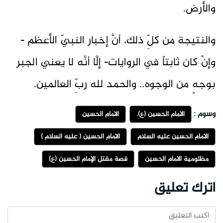
والأرض.
والنتيجة من كلِّ ذلك، أنَّ إخبار النبيّ الأعظم -
وإنْ كان ثابتاً في الروايات- إلَّا أنَّه لا يعني الجبر
بوجهٍ من الوجوه.. والحمد لله ربِّ العالمين.
وسوم :
الامام الحسين (ع).
الامام الحسين
الامام الحسين عليه السلام
الامام الحسين ( عليه السلام )
مظلومية الامام الحسين
قصة مقتل الإمام الحسين (ع)
اترك تعليق