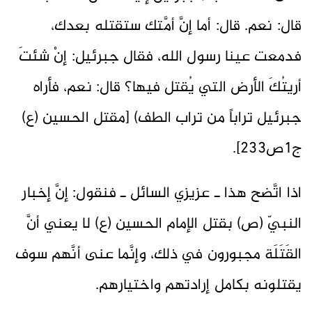
قال: نعم. قال: أما إنَّ أمَّتك ستقتله بعدك،
فدمعت عينا رسول الله، فقال جبرئيل: إنْ شئتَ
أريتُكَ الأرض التي يُقتل فيها؟ قال: نعم، فأراه
جبرئيل تراباً من تراب الطف) [مقتل الحسين (ع)
ج1ص233].
اذا اتَّضح هذا ـ عزيزي السائل ـ فنقول: إنَّ إخبار
النبيّ (ص) بقتل الإمام الحسين (ع) لا يعني أنَّ
القَتَلَة مجبورون في ذلك، وإنَّما عنى أنَّهم سوف
يقتلونه بكامل إرادتهم واختيارهم.