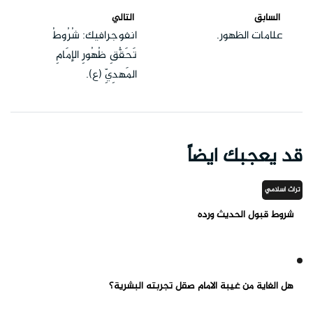
السابق
التالي
علامات الظهور.
انفوجرافيك: شُرُوطُ
تَحَقُّقِ ظُهُورِ الإمَامِ
المَهدِيِّ (ع).
قد يعجبك ايضاً
تراث اسلامي
شروط قبول الحديث ورده
هل الغاية من غيبة الامام صقل تجربته البشرية؟