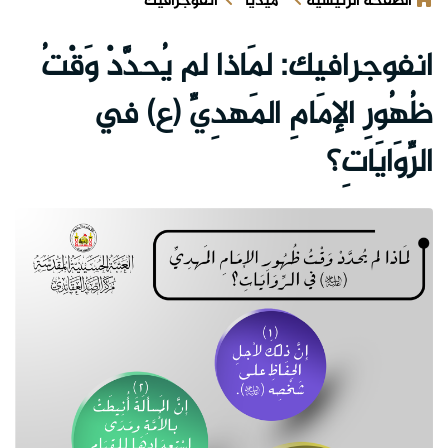
الصفحة الرئيسية
ميديا
انفوجرافيك
انفوجرافيك: لمَاذا لم يُحدَّدْ وَقْتُ
ظُهُورِ الإمَامِ المَهدِيِّ (ع) في
الرِّوَايَاتِ؟