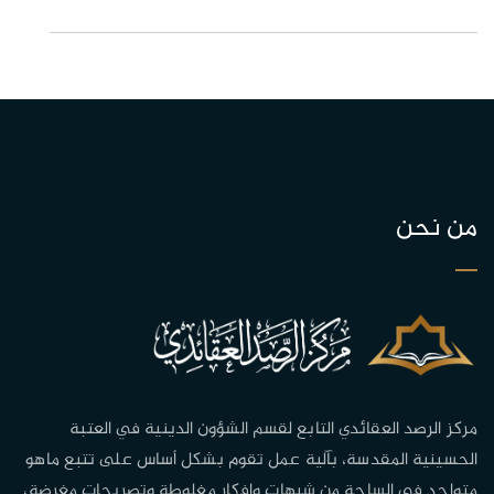
من نحن
مركز الرصد العقائدي التابع لقسم الشؤون الدينية في العتبة
الحسينية المقدسة، بآلية عمل تقوم بشكل أساس على تتبع ماهو
متواجد في الساحة من شبهات وافكار مغلوطة وتصريحات مغرضة،