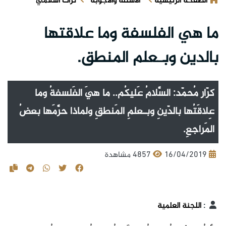
الصفحة الرئيسية
الأسئلة والأجوبة
تراث اسلامي
ما هي الفلسفة وما علاقتها
بالدين وبـعلم المنطق.
كرّار مُحمّد: السَّلامُ عَليكُم.. ما هيَ الفَلسفةُ وما
عِلاقَتُها بالدّينِ وبـعلمِ المَنطقِ ولماذا حرَّمَها بعضُ
المَراجعِ.
16/04/2019
4857 مشاهدة
:
اللجنة العلمية