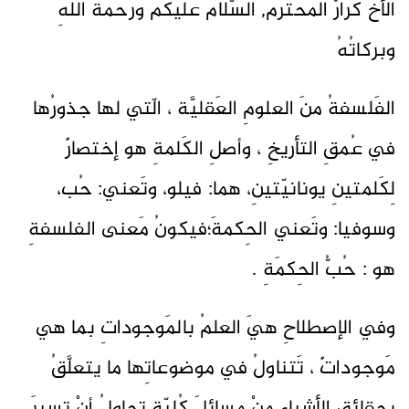
الأخُ كرارٌ المُحترمُ, السَّلامُ عليكُم ورحمةُ اللهِ
وبركاتُهُ
الفَلسفةُ منَ العلومِ العَقليَّة ، الّتي لها جذورُها
في عُمقِ التأريخِ ، وأصلِ الكَلمةِ هو إختصارٌ
لِكَلمتينِ يونانيّتينِ، هما: فيلو، وتَعني: حُب،
وسوفيا: وتَعني الحِكمةَ؛فيكونُ مَعنى الفلسفةِ
هو : حُبُّ الحِكمَةِ .
وفي الإصطلاحِ هيَ العلمُ بالمَوجوداتِ بما هي
مَوجوداتٌ ، تَتناولُ في موضوعاتِها ما يتعلَّقُ