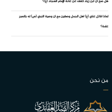
هل صح أن ابن زياد كشف عن عانة الإمام السجاد (ع)؟
لماذا قاتل علي (ع) أهل الجمل وصفين مع أن وصية النبي (ص) له بالصبر
عامة؟
من نحن