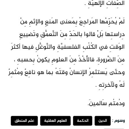
الصِّفاتِ الإلهيَّةِ .
لَمْ يُحَرِّمْها المَراجِعُ بِمَعنى المَنعِ والإثمِ مِنْ
دِراستِها بَلْ قالوا بالحَدِّ مِنَ التَّعمُّقِ وتَضييعِ
الوَقتِ في الكُتُبِ الفلسفيَّةِ والتَّوغُّلِ فيها أكثرَ
مِنَ الضَّرورةِ، فالأخْذُ مِنَ العلومِ يكونُ بِحسبهِ ،
وحتّى يَستثمِرُ الإنسانُ وقتَهُ بما هو نافِعٌ ومُثمِرٌ
لَهُ ولآخرتِهِ .
ودُمتُم سَالمينَ.
وسوم :
الدين
الحكمة
العلوم العقلية
علم المنطق