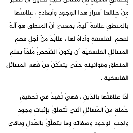
بِحقائقِ الأشياءِ مِنْ مسائلَ كُليّةٍ تحاولُ أنْ تسبرَ
مِنْ خِلالها أسرارَ هذا الوجودِ وأبعادهِ ، عِلاقتُها
بالمنطقِ علاقةٌ آليةٌ، بمعنى أنَّ المنطقَ هو آلةٌ
لفهمِ الفَلسفةِ وأداةٌ لها ، فلابُدَّ مِنْ أجلِ فَهمِ
المسائلِ الفلسفيَّةِ أن يكونَ الشَّخصُ مُلِمّاً بعلمِ
المنطقِ وقوانينهِ حتّى يتمَكَّنَ مِنْ فَهمِ المسائل
الفلسفية .
أمّا عِلاقتُها بالدّينِ ، فهيَ تُفيدُ في تَحقيقِ
جُملةٍ مِنَ المَسائلِ الّتي تَتعلّقُ بإثباتِ وجودِ
واجبِ الوجودِ وصِفاتهِ وما يتعلَّقُ بالعَدلِ وباقي