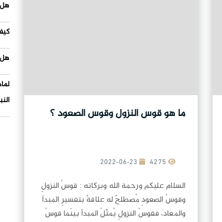
هل 
كيف
هل 
لما
النب
ما هو قوس النزول وقوس الصعود ؟
2022-06-23
4275
السلام عليكم ورحمة الله وبركاته : قوسُ النزولِ
وقوسُ الصعودِ مُصطلحٌ له علاقةٌ بتفسيرِ المبدأ
والمعاد، فقوسُ النزولِ يُمثّلُ المبدأ بينَما قوسُ