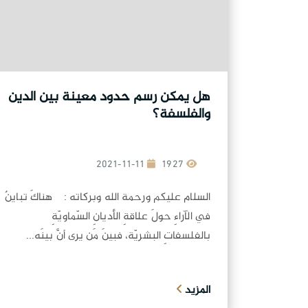
هل يمكن رسم حدود معينة بين الدين
والفلسفة؟
2021-11-11
1927
السلام عليكم ورحمة الله وبركاته : هناكَ تباينٌ
في الآراءِ حولَ علاقةِ الأديانِ السّماويّةِ
بالفلسفاتِ البشريّة، فبينَ مَن يرى أنَّ بينَه...
المزيد