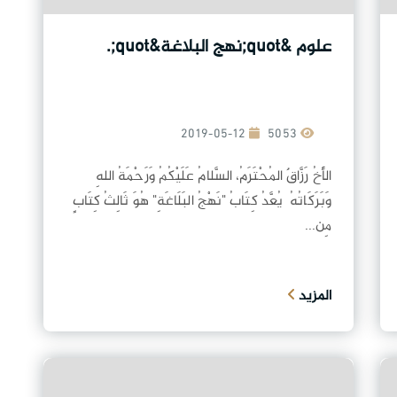
علوم &quot;نهج البلاغة&quot;.
2019-05-12
5053
الأَخُ رَزَّاقٌ المُحْتَرَمُ، السَّلامُ عَلَيْكُمُ وَرَحْمَةُ اللهِ
وَبَرَكَاتُهُ يُعَّدُ كِتَابُ "نَهْجُ البَلَاغَةِ" هُوَ ثَالِثُ كِتَابٍ
مِن...
المزيد