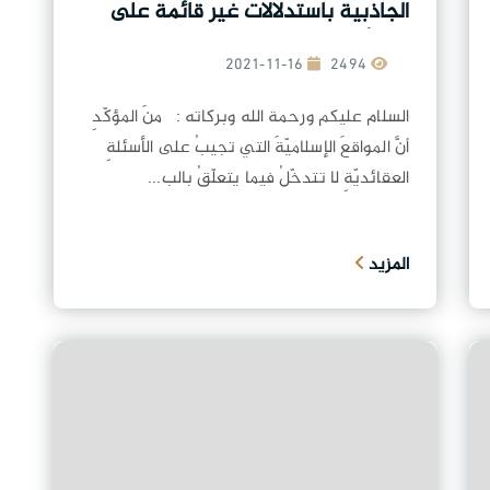
الجاذبية باستدلالات غير قائمة على
بحوث عملية؟
2021-11-16
2494
السلام عليكم ورحمة الله وبركاته : منَ المؤكّدِ
أنَّ المواقعَ الإسلاميّةَ التي تجيبُ على الأسئلةِ
العقائديّةِ لا تتدخّلُ فيما يتعلّقُ بالب...
المزيد