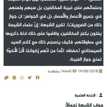
وعلمائهم على غيبة المخالفين، بل سبهم ولعنهم
في جميع الأعصار والأمصار، بل في الجواهر: أن جواز
ذلك من الضروريات). تقرير الشبهة: إنّ علماء الشيعة
يفتون بكفر المخالفين، وأقاموا على ذلك أدلة ذكروها
في مطولاتهم، فكيف ينسجم ذلك مع كلام السيد
السيستاني (حفظه الله) من أنّهم إخواننا، لأنّ الأخوّة
تمنع جواز الغيبة.
19/08/2018
14640 مشاهدة
:
اللجنة العلمية
جواب الشبهة إجمالاً: