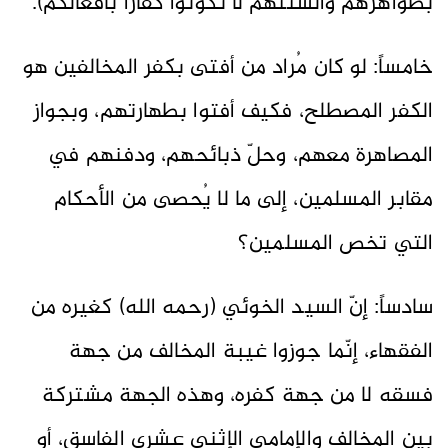
بظواهرهم وألسنتهم لا تكونوا كفاراً بأفعالكم).
خامساً: لو كان مُراد من أفتى بكفر المخالفين هو
الكفر المصطلح، فكيف أفتوا بطهارتهم، وبجواز
المصاهرة معهم، وحلّ ذبائحهم، ودفنهم في
مقابر المسلمين، إلى ما لا يُحصى من الأحكام
التي تخص المسلمين؟
سادساً: إنّ السيد الخوئي (رحمه الله) كغيره من
الفقهاء، إنّما جوزوا غيبة المخالف من جهة
فسقه لا من جهة كفره، وهذه الجهة مشتركة
بين المخالف والإمامي الإثني عشري الفاسق، أو