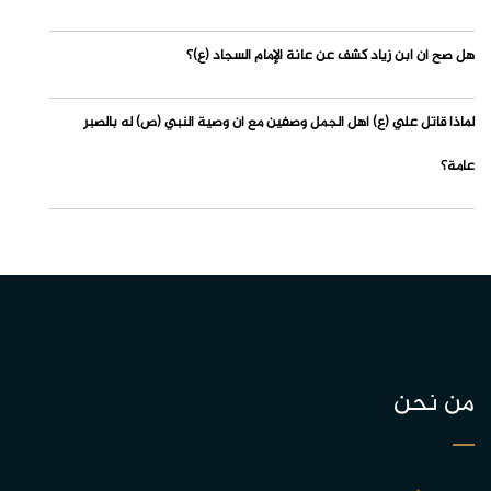
هل صح أن ابن زياد كشف عن عانة الإمام السجاد (ع)؟
لماذا قاتل علي (ع) أهل الجمل وصفين مع أن وصية النبي (ص) له بالصبر
عامة؟
من نحن