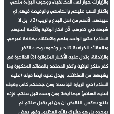
والزيارات جواز لعن المخالفين، ووجوب البراءة منهم،
واكثار السب عليهم واتهامهم، والوقيعة فيهم أي
غيبتهم، لأنهم من أهل البدع والريب (2). بل لا
شبهة في كفرهم، لأن انكار الولاية والأئمة (عليهم
السلام) حتى الواحد منهم والاعتقاد بخلافة غيرهم،
وبالعقائد الخرافية كالجبر ونحوه يوجب الكفر
والزندقة، وتدل عليه الأخبار المتواترة (3) الظاهرة في
كفر منكر الولاية وكفر المعتقد بالعقائد المذكورة وما
يشبهها من الضلالات. ويدل عليه أيضا قوله (عليه
السلام) في الزيارة الجامعة: ومن جحدكم كافر، وقوله
(عليه السلام) فيها أيضا: ومن وحده قبل عنكم، فإنه
ينتج بعكس النقيض أن من لم يقبل عنكم لم
يوحده بل هو مشرك بالله العظيم. وفي بعض