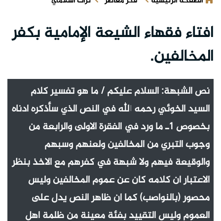
الصفحة الرئيسية
فكر معاصر
تراث اسلامي
افتاء فقهاء الشيعة الإمامية بكفر
المخالفين.
نص الشبهة: السلام عليكم / ما هو تفسير كلام
السيد الخوئي رحمه الله في النص الذي سأذكره ادناه
بخصوص 1ـ ما ورد في الفقرة الاولى والرابعة من
وجوب التبري من المخالفين ولعنهم وسبهم
والوقيعة فيهم ولا شبهة في كفرهم مع الاخذ بنظر
الاعتبار ان كلامه كان عن عموم المخالفين وليس
محصور (بالنواصب) كما ان ظاهر النص يدل على
العموم وليس التقييد بفئة معينة من ظلمة اهل