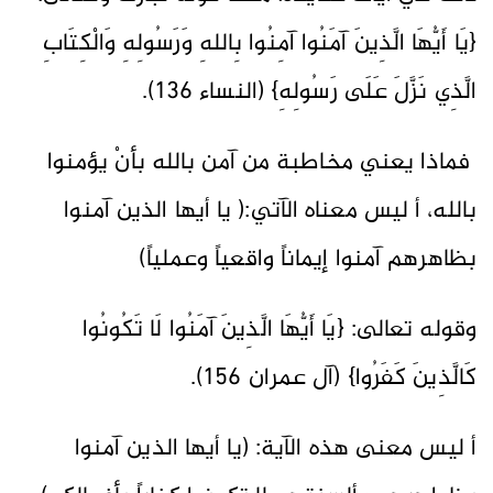
{يَا أَيُّهَا الَّذِينَ آمَنُوا آمِنُوا بِاللهِ وَرَسُولِهِ وَالْكِتَابِ
الَّذِي نَزَّلَ عَلَى رَسُولِهِ} (النساء 136).
فماذا يعني مخاطبة من آمن بالله بأنْ يؤمنوا
بالله، أ ليس معناه الآتي:( يا أيها الذين آمنوا
بظاهرهم آمنوا إيماناً واقعياً وعملياً)
وقوله تعالى: {يَا أَيُّهَا الَّذِينَ آمَنُوا لَا تَكُونُوا
كَالَّذِينَ كَفَرُوا} (آل عمران 156).
أ ليس معنى هذه الآية: (يا أيها الذين آمنوا