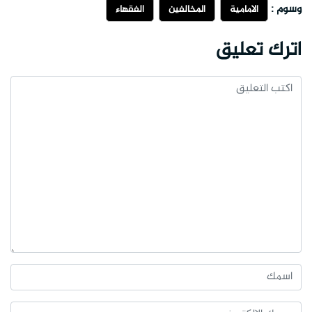
وسوم :
الامامية
المخالفين
الفقهاء
اترك تعليق