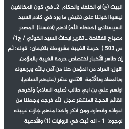
البيت (ع) او الخلفاء والحكام 2ـ في كون المخالفين
ليسوا اخوتنا على نقيض ما ورد في كلام السيد
السيستاني (حفظه الله) انهم (أنفسنا) المصدر
مصباح الفقاهة ـ تقرير ابحاث السيد الخوئي / ج1/
ص 503 ( حرمة الغيبة مشروطة بالايمان: قوله: ثم
إن ظاهر الأخبار اختصاص حرمة الغيبة بالمؤمن.
أقول: المراد من المؤمن هنا من آمن بالله وبرسوله
وبالمعاد وبالأئمة الاثني عشر (عليهم السلام)،
أولهم علي بن أبي طالب (عليه السلام) وآخرهم
القائم الحجة المنتظر عجل الله فرجه وجعلنا من
أعوانه وأنصاره، ومن أنكر واحدا منهم جازت غيبته
لوجوه: 1 - أنه ثبت في الروايات (1) والأدعية