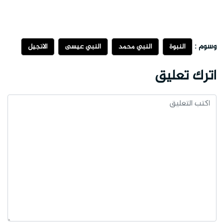
وسوم :
النبوة
النبي محمد
النبي عيسى
الانجيل
اترك تعليق