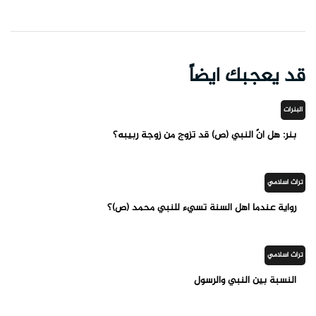
قد يعجبك ايضاً
البنرات
بنر: هل أنّ النبي (ص) قد تزوج من زوجة ربيبه؟
تراث اسلامي
رواية عندما أهل السنة تسيء للنبي محمد (ص)؟
تراث اسلامي
النسبة بين النبي والرسول