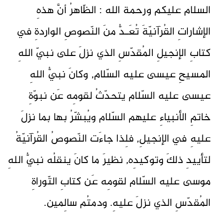
السلام عليكم ورحمة الله : الظّاهرُ أنَّ هذهِ
الإشاراتِ القُرآنيّةَ تُعَـدُّ منَ النّصوصِ الواردةِ في
كتابِ الإنجيلِ المُقدّسِ الذي نزلَ على نبيّ اللهِ
المسيحِ عيسى عليه السّلام, وكانَ نبيُّ اللهِ
عيسى عليه السّلام يتحدّثُ لقومِه عَن نبوّةِ
خاتمِ الأنبياءِ عليهم السّلام ويُبشّرُ بها بما نزلَ
عليهِ في الإنجيلِ, فلِذا جاءَت النّصوصُ القُرآنيّةُ
لتأييدِ ذلكَ وتوكيدِه, نظيرَ ما كانَ ينقلُه نبيُّ اللهِ
موسى عليه السّلام لقومِه عَن كتابِ التّوراةِ
المُقدّسِ الذي نزلَ عليهِ. ودمتُم سالِمين.