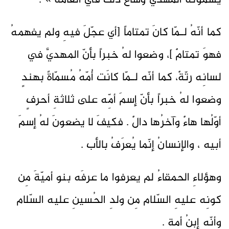
يسمّونَه المهديّ وشاعَ ذلكَ في العامّة » .
كما أنّهُ لـمّا كانَ تمتاماً [أي عجّلَ فيهِ ولم يفهمهُ
فهوَ تمتامٌ ]، وضعوا لهُ خبراً بأنّ المهديَّ في
لسانِه رتّةٌ، كما أنّه لـمّا كانَت أُمّهُ مُسمّاةً بهندٍ
وضعوا لهُ خبراً بأنّ إسمَ أمِّه على ثلاثةِ أحرفٍ
أوّلُها هاءٌ وآخرُها دالٌ . فكيفَ لا يضعونَ لهُ إسمَ
أبيه ، والإنسانُ إنّما يُعرَفُ بالأب .
وهؤلاءِ الحمقاءُ لم يعرفوا ما عرفَه بنو أميّةَ مِن
كونِه عليهِ السّلام مِن ولدِ الحُسينِ عليه السّلام
وأنّه إبنُ أمة .