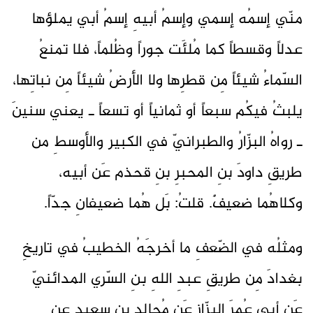
منّي إسمُه إسمي وإسمُ أبيهِ إسمُ أبي يملؤها
عدلاً وقسطاً كما مُلئَت جوراً وظُلماً، فلا تمنعُ
السّماءُ شيئاً مِن قطرِها ولا الأرضُ شيئاً مِن نباتِها،
يلبثُ فيكُم سبعاً أو ثمانياً أو تسعاً ـ يعني سنينَ
ـ رواهُ البزّارُ والطبرانيّ في الكبير والأوسطِ من
طريقِ داودَ بنِ المحبرِ بنِ قحذم عَن أبيه،
وكلاهُما ضعيفٌ. قلتُ: بَل هُما ضعيفانِ جدّاً.
ومثلُه في الضّعفِ ما أخرجَهُ الخطيبُ في تاريخِ
بغدادَ مِن طريقِ عبدِ اللهِ بنِ السّري المدائنيّ
عَن أبي عُمرَ البزّازِ عَن مُجالدٍ بنِ سعيدٍ عنِ