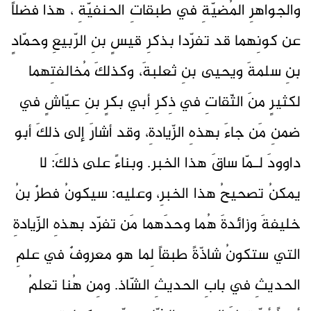
والجواهرِ المُضيّةِ في طبقاتِ الحنفيّةِ ، هذا فضلاً
عن كونِهما قد تفرّدا بذكرِ قيسٍ بنِ الرّبيعِ وحمّادٍ
بنِ سلمةَ ويحيى بنِ ثعلبةَ، وكذلكَ مُخالفتِهما
لكثيرٍ منَ الثّقاتِ في ذِكرِ أبي بكرٍ بنِ عيّاشٍ في
ضمنِ مَن جاءَ بهذهِ الزّيادةِ، وقد أشارَ إلى ذلكَ أبو
داوودَ لـمّا ساقَ هذا الخبر. وبناءً على ذلكَ: لا
يمكنُ تصحيحُ هذا الخبرِ، وعليه: سيكونُ فطرٌ بنُ
خليفةَ وزائدةَ هُما وحدَهما مَن تفرّد بهذهِ الزّيادةِ
التي ستكونُ شاذّةً طبقاً لِما هو معروفٌ في علمِ
الحديثِ في بابِ الحديثِ الشّاذ. ومِن هُنا تعلمُ