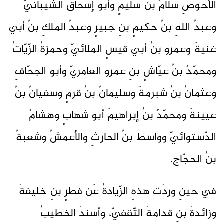
الأحوصِ سلامٌ بنُ سليمٍ وأبو إسحاقَ الشيبانيّ
وعبدُ اللهِ بنُ حكيمٍ بنِ جبيرٍ وعبدُ الملكِ بنُ أبي
غنيةَ وعمرو بنُ أبي قيسٍ الملائيّ وحمزةُ الزّيّاتُ
ومحمّدٌ بنُ عيّاشٍ بنِ عمرو العامريّ وأبو الجحّافِ
وعثمانُ بنُ شبرمةَ وسليمانُ بنُ قرمٍ وسفيانُ بنُ
عيينةَ ومحمّدٌ بنُ إبراهيمَ أبو شهابٍ وهشامٌ
الدّستوائيّ وواسط بنُ الحارثِ والأعمشُ وشعبةُ
بنُ الحجّاج.
في حينِ وردَت هذهِ الزّيادةُ عَن فطرٍ بنِ خليفةَ
وزائدةَ بنِ قدامةَ الثّقفيّ، وأسندَ الخطيبُ