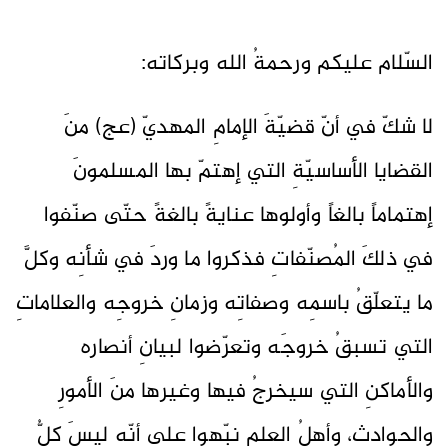
السّلام عليكم ورحمةُ الله وبركاته:
لا شكّ في أنّ قضيّةَ الإمامِ المهديّ (عج) منَ
القضايا الأساسيّةِ التي إهتمّ بها المسلمونَ
إهتماماً بالغاً وأولوها عنايةً بالغةً حتّى صنّفوا
في ذلكَ المُصنّفاتِ فذكروا ما وردَ في شأنِه وكلَّ
ما يتعلّقُ باسمِه وصفاتِه وزمانِ خروجِه والعلاماتِ
التي تسبقُ خروجَه وتعرّضوا لبيانِ أنصاره
والأماكنِ التي سيخرجُ فيها وغيرها منَ الأمورِ
والحوادثِ، وأهلُ العلمِ نبّهوا على أنّه ليسَ كلُّ