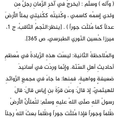
( وآله ) وسلّم : (يخرجُ في آخرِ الزّمانِ رجلٌ مِن
ولدي إسمُه كاسمي ، وكُنيتُه ككُنيتِي يملأ الأرضَ
عدلاً كما مُلئَت جوراً ) . [ينظر:النّجمُ الثّاقبُ، ج ١،
ميرزا حُسين النّوري الطبرسي، ص ٣٦٥].
والمُلاحظةُ الثّانية: ليسَت هذهِ الزّيادةُ في مُعظمِ
أحاديثِ أهلِ السّنّة. وإنّما وردَت في أسانيدَ
ضعيفةٍ وواهيةٍ، فمِنها: ما جاءَ في مجمعِ الزّوائدِ
للهيثميّ، إذ قالَ: وعَن قرّةَ بنِ إياس قالَ: قالَ
رسولُ اللهِ صلّى اللهُ عليهِ وسلّم: لتُملأنَّ الأرضُ
ظُلماً وجوراً فإذا مُلئَت جوراً وظُلماً بعثَ اللهُ رجلاً