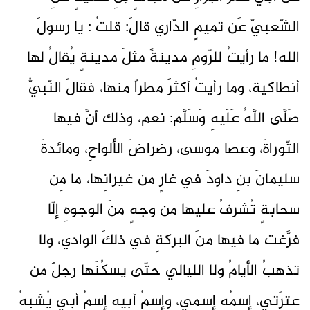
الشّعبيّ عَن تميمٍ الدّاري قالَ: قلتُ : يا رسولَ
الله! ما رأيتُ للرّومِ مدينةً مثلَ مدينةٍ يُقالُ لها
أنطاكية، وما رأيتُ أكثرَ مطراً منها، فقالَ النّبيُّ
صَلَّى اللَّهُ عَلَيهِ وَسَلَّم: نعم، وذلك أنَّ فيها
التّوراةَ، وعصا موسى، رضراضَ الألواحِ، ومائدةَ
سليمانَ بنِ داودَ في غارٍ من غيرانِها، ما مِن
سحابةٍ تُشرفُ عليها من وجهٍ منَ الوجوهِ إلّا
فرَّغت ما فيها منَ البركةِ في ذلكَ الوادي، ولا
تذهبُ الأيامُ ولا الليالي حتّى يسكُنَها رجلٌ من
عِترَتي، إسمُه إسمي، وإسمُ أبيهِ إسمُ أبي يُشبِهُ