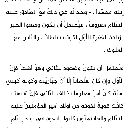
وإدّعى عبدُ اللّهِ بنُ الحسنِ المحضُ أيضاً ذلك في
إبنِه محمّداً ، - وجدالُه في ذلكَ معَ الصّادقِ عليهِ
السّلام معروفٌ ، فيُحتملُ أن يكونَ وضعوا الخبرَ
بزيادةِ الفقرةِ للأوّلِ لكونِه سُلطاناً ، والنّاسُ معَ
الملوك .
ويُحتملُ أن يكونَ وضعوه للثّاني وهوَ أظهرُ فإنّ
الأوّلَ وإن كانَ سُلطاناً إلّا أنّ جبّاريّتَه وكونَه كبني
أميّةَ كانَ أمراً معلوماً بخلافِ الثّاني فإنّ شبهتَه
كانَت قويّةً لكونِه مِن أولادِ أميرِ المؤمنينَ عليه
السّلام والهاشميّونَ كانوا بايعوهُ في أواخرِ أيّامِ