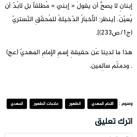
إبنانِ لا يصحُّ أن يقولَ « إبني » مُطلقاً بل لابُدّ أن
يُعيّنَ. [ينظر: الأخبارُ الدّخيلةُ للمُحقّقِ التّستريّ
(ج1/ص233)].
هذا ما لدينا عَن حقيقةِ إسمِ الإمامِ المهديّ (عج)
. ودمتُم سالِمين.
وسوم :
الامام المهدي
الظهور
علامات الظهور
المهدي
اترك تعليق