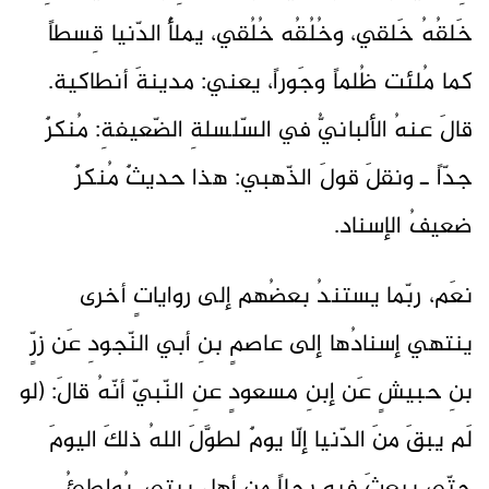
خَلقُهُ خَلقي، وخُلُقُه خُلُقي، يملأُ الدّنيا قِسطاً
كما مُلئت ظُلماً وجَوراً، يعني: مدينةَ أنطاكية.
قالَ عنهُ الألبانيُّ في السّلسلةِ الضّعيفةِ: مُنكرٌ
جدّاً ـ ونقلَ قولَ الذّهبي: هذا حديثٌ مُنكرٌ
ضعيفُ الإسناد.
نعَم، ربّما يستندُ بعضُهم إلى رواياتٍ أخرى
ينتهي إسنادُها إلى عاصمٍ بنِ أبي النّجودِ عَن زرٍّ
بنِ حبيشٍ عَن إبنِ مسعودٍ عنِ النّبيّ أنّهُ قالَ: (لو
لَم يبقَ منَ الدّنيا إلّا يومٌ لطوَّلَ اللهُ ذلكَ اليومَ