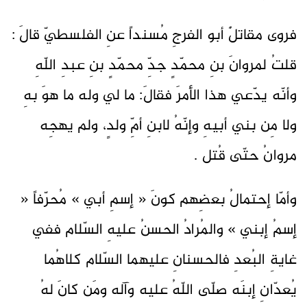
فروى مقاتلٌ أبو الفرجِ مُسنداً عنِ الفلسطيّ قالَ :
قلتُ لمروانَ بنِ محمّدٍ جدِّ محمّدٍ بنِ عبدِ اللّهِ
وأنّه يدّعي هذا الأمرَ فقالَ: ما لي وله ما هوَ بهِ
ولا مِن بني أبيهِ وإنّهُ لابنِ أمِّ ولدٍ، ولم يهجِه
مروانُ حتّى قُتل .
وأمّا إحتمالُ بعضِهم كونَ « إسمِ أبي » مُحرّفاً «
إسمُ إبني » والمُرادُ الحسنُ عليهِ السّلام ففي
غايةِ البُعدِ فالحسنانِ عليهما السّلام كلاهُما
يُعدّانِ إبنَه صلّى اللّهُ عليه وآله ومَن كانَ لهُ