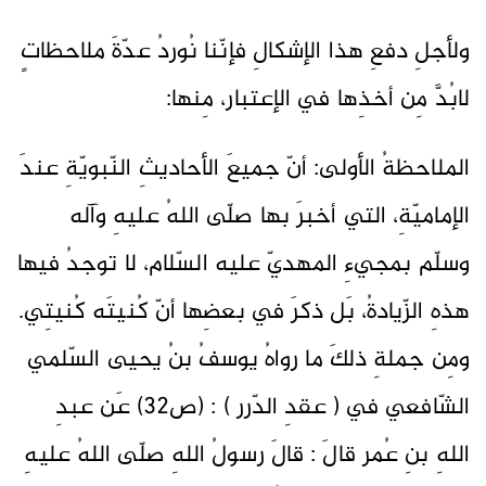
ولأجلِ دفعِ هذا الإشكالِ فإنّنا نُوردُ عدّةَ ملاحظاتٍ
لابُدَّ مِن أخذِها في الإعتبار، مِنها:
الملاحظةُ الأولى: أنّ جميعَ الأحاديثِ النّبويّةِ عندَ
الإماميّةِ، التي أخبرَ بها صلّى اللهُ عليهِ وآله
وسلّم بمجيءِ المهديّ عليه السّلام، لا توجدُ فيها
هذهِ الزّيادةُ، بَل ذكرَ في بعضِها أنّ كُنيتَه كُنيتِي.
ومِن جملةِ ذلكَ ما رواهُ يوسفُ بنُ يحيى السّلمي
الشّافعي في ( عقدِ الدّرر ) : (ص32) عَن عبدِ
اللهِ بنِ عُمر قالَ : قالَ رسولُ اللهِ صلّى اللهُ عليهِ