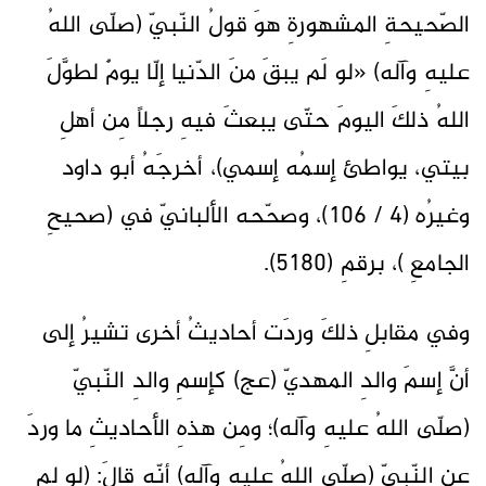
الصّحيحةِ المشهورةِ هوَ قولُ النّبيّ (صلّى اللهُ
عليهِ وآله) «لو لَم يبقَ منَ الدّنيا إلّا يومٌ لطوَّلَ
اللهُ ذلكَ اليومَ حتّى يبعثَ فيهِ رجلاً مِن أهلِ
بيتي، يواطئ إسمُه إسمي)، أخرجَهُ أبو داود
وغيرُه (4 / 106)، وصحّحه الألبانيّ في (صحيحِ
الجامعِ )، برقمِ (5180).
وفي مقابلِ ذلكَ وردَت أحاديثُ أخرى تشيرُ إلى
أنَّ إسمَ والدِ المهديّ (عج) كإسمِ والدِ النّبيّ
(صلّى اللهُ عليهِ وآله)؛ ومِن هذهِ الأحاديثِ ما وردَ
عنِ النّبيّ (صلّى اللهُ عليهِ وآله) أنّه قالَ: (لو لم