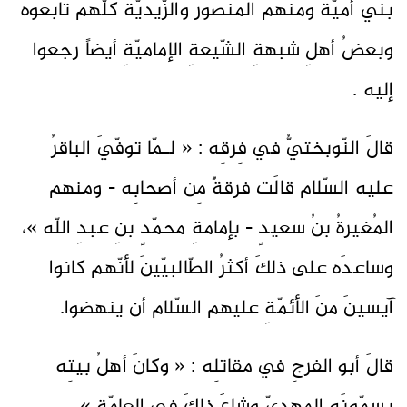
بني أميّةَ ومنهُم المنصورُ والزّيديّةُ كلّهم تابعوهُ
وبعضُ أهلِ شبهةِ الشّيعةِ الإماميّةِ أيضاً رجعوا
إليه .
قالَ النّوبختيُّ في فِرقِه : « لـمّا توفّيَ الباقرُ
عليه السّلام قالَت فرقةٌ مِن أصحابِه - ومنهم
المُغيرةُ بنُ سعيدٍ - بإمامةِ محمّدٍ بنِ عبدِ اللّه »،
وساعدَه على ذلكَ أكثرُ الطّالبيّينَ لأنّهم كانوا
آيسينَ منَ الأئمّةِ عليهم السّلام أن ينهضوا.
قالَ أبو الفرجِ في مقاتلِه : « وكانَ أهلُ بيتِه