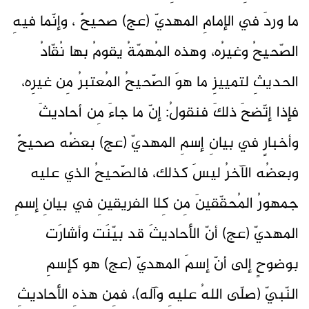
ما وردَ في الإمامِ المهديّ (عج) صحيحٌ ، وإنّما فيهِ
الصّحيحُ وغيرُه، وهذه المُهمّةُ يقومُ بها نُقّادُ
الحديثِ لتمييزِ ما هوَ الصّحيحُ المُعتبرُ مِن غيرِه،
فإذا إتّضحَ ذلكَ فنقولُ: إنّ ما جاءَ مِن أحاديثَ
وأخبارٍ في بيانِ إسمِ المهديّ (عج) بعضُه صحيحٌ
وبعضُه الآخرُ ليسَ كذلك، فالصّحيحُ الذي عليه
جمهورُ المُحقّقينَ مِن كِلا الفريقينِ في بيانِ إسمِ
المهديّ (عج) أنّ الأحاديثَ قد بيّنَت وأشارَت
بوضوحٍ إلى أنّ إسمَ المهديّ (عج) هو كإسمِ
النّبيّ (صلّى اللهُ عليهِ وآله)، فمِن هذهِ الأحاديثِ