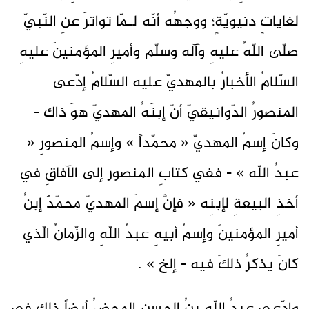
لغاياتٍ دنيويّةٍ؛ ووجهُه أنّه لـمّا تواترَ عنِ النّبيّ
صلّى اللّهُ عليهِ وآله وسلّم وأميرِ المؤمنينَ عليهِ
السّلامُ الأخبارُ بالمهديّ عليه السّلامُ إدّعى
المنصورُ الدّوانيقيّ أنّ إبنَهُ المهديّ هوَ ذاك -
وكانَ إسمُ المهديّ « محمّداً » وإسمُ المنصورِ «
عبدُ اللّه » - ففي كتابِ المنصور إلى الآفاقِ في
أخذِ البيعةِ لإبنِه « فإنَّ إسمَ المهديّ محمّدٌ إبنُ
أميرِ المؤمنينَ وإسمُ أبيهِ عبدُ اللّهِ والزّمانُ الّذي
كانَ يذكرُ ذلكَ فيه - إلخ » .