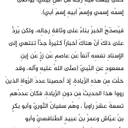
حتّى يبعثَ فيهِ رجلاً مِن أهلِ بيتي، يُواطئُ
إسمُه إسمي وإسمُ أبيهِ إسمَ أبي).
فيُصحّحُ الخبرُ بناءً على وثاقةِ رجالِه، ولكن يُردُّ
على ذلكَ أنّ هناكَ أخباراً كثيرةً جدّاً تنتهي إلى
الإسنادِ نفسِه آنفاً عَن عاصمٍ عَن زرٍّ عَن إبنِ
مسعودٍ عنِ النّبيّ (صلّى اللهُ عليهِ وآله، وقد
خلَت مِن هذهِ الزّيادةِ، إذ أحصينا عددَ الرّواةِ الذينَ
رووا هذا الحديثَ مِن دونِ الزّيادةِ، فكانَ عددُهم
تسعةَ عشرَ راوياً ، وهُم سفيانُ الثّوريّ وأبو بكرٍ
بنُ عيّاش وعمرُ بنُ عبيدٍ الطّنافسيّ وأبو