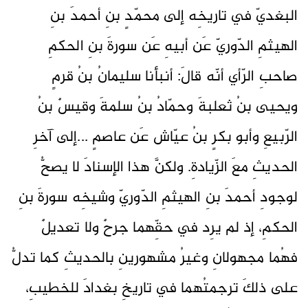
البغديّ في تاريخِه إلى محمّدٍ بنِ أحمدَ بنِ
الهيثمِ الدّوريّ عَن أبيهِ عَن سورةَ بنِ الحكمِ
صاحبِ الرّأي أنّه قالَ: أنبأنا سليمانُ بنُ قرمٍ
ويحيى بنُ ثعلبةَ وحمّادُ بنُ سلمةَ وقيسٌ بنُ
الرّبيعِ وأبو بكرٍ بنُ عيّاش عَن عاصمٍ ...إلى آخرِ
الحديثِ معَ الزّيادةِ. ولكنَّ هذا الإسنادَ لا يصحُّ
لوجودِ أحمدَ بنِ الهيثمِ الدّوريّ وشيخِه سورةَ بنِ
الحكمِ، إذ لم يرِد في حقِّهما جرحٌ ولا تعديلٌ
فهُما مجهولانِ وغيرُ مشهورينِ بالحديثِ كما تدلُّ
على ذلكَ ترجمتُهما في تاريخِ بغدادَ للخطيبِ،