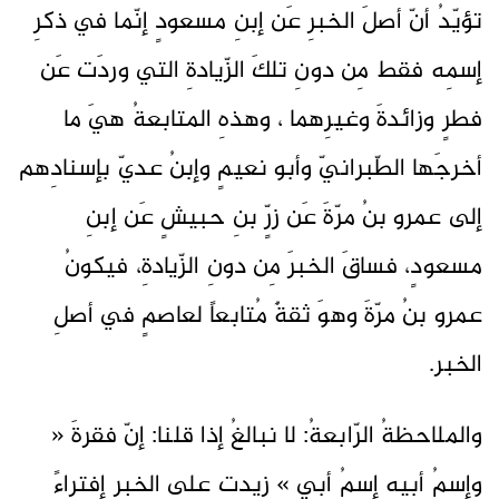
تؤيّدُ أنّ أصلَ الخبرِ عَن إبنِ مسعودٍ إنّما في ذكرِ
إسمِه فقط مِن دونِ تلكَ الزّيادةِ التي وردَت عَن
فطرٍ وزائدةَ وغيرِهما ، وهذهِ المتابعةُ هيَ ما
أخرجَها الطّبرانيّ وأبو نعيمٍ وإبنُ عديّ بإسنادِهم
إلى عمرو بنُ مرّةَ عَن زرٍّ بنِ حبيشٍ عَن إبنِ
مسعودٍ، فساقَ الخبرَ مِن دونِ الزّيادةِ، فيكونُ
عمرو بنُ مرّةَ وهوَ ثقةٌ مُتابعاً لعاصمٍ في أصلِ
الخبر.
والملاحظةُ الرّابعةُ: لا نبالغُ إذا قلنا: إنّ فقرةَ «
وإسمُ أبيهِ إسمُ أبي » زيدت على الخبرِ إفتراءً