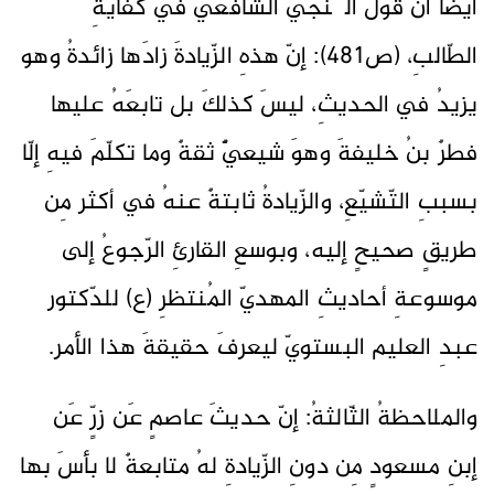
أيضاً أنّ قولَ الگنجي الشّافعيّ في كفايةِ
الطّالبِ، (ص481): إنّ هذهِ الزّيادةَ زادَها زائدةُ وهو
يزيدُ في الحديثِ، ليسَ كذلكَ بل تابعَهُ عليها
فطرٌ بنُ خليفةَ وهوَ شيعيٌّ ثقةٌ وما تكلّمَ فيهِ إلّا
بسببِ التّشيّعِ، والزّيادةُ ثابتةٌ عنهُ في أكثر مِن
طريقٍ صحيحٍ إليه، وبوسعِ القارئِ الرّجوعُ إلى
موسوعةِ أحاديثِ المهديّ المُنتظرِ (ع) للدّكتور
عبدِ العليم البستويّ ليعرفَ حقيقةَ هذا الأمر.
والملاحظةُ الثّالثةُ: إنّ حديثَ عاصمٍ عَن زرٍّ عَن
إبنِ مسعودٍ مِن دونِ الزّيادةِ لهُ متابعةٌ لا بأسَ بها