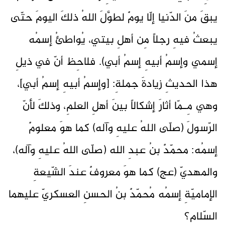
يبقَ منَ الدّنيا إلّا يومٌ لطوَّلَ اللهُ ذلكَ اليومَ حتّى
يبعثُ فيهِ رجلاً مِن أهلِ بيتي، يُواطئُ إسمُه
إسمي وإسمُ أبيهِ إسمُ أبي). فلاحِظ أنّ في ذيلِ
هذا الحديثِ زيادةَ جملةِ: [وإسمُ أبيهِ إسمُ أبي]،
وهي مِـمّا أثارَ إشكالاً بينَ أهلِ العلمِ، وذلكَ لأنّ
الرّسولَ (صلّى اللهُ عليهِ وآله) كما هوَ معلومٌ
إسمُه: محمّدٌ بنُ عبدِ الله (صلّى اللهُ عليهِ وآله)،
والمهديّ (عج) كما هوَ معروفٌ عندَ الشّيعةِ
الإماميّةِ إسمُه مُحمّدٌ بنُ الحسنِ العسكريّ عليهما
السّلام؟