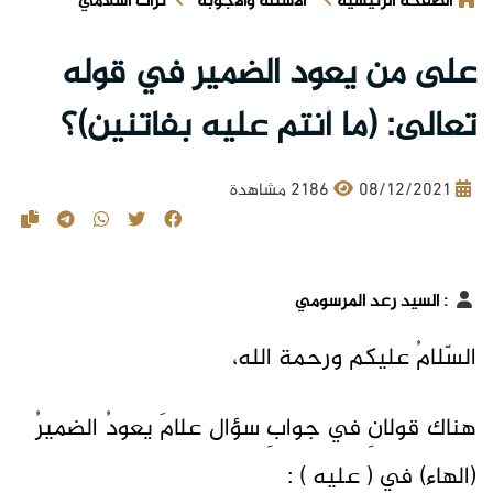
الصفحة الرئيسية
الأسئلة والأجوبة
تراث اسلامي
على من يعود الضمير في قوله
تعالى: (ما أنتم عليه بفاتنين)؟
08/12/2021
2186 مشاهدة
:
السيد رعد المرسومي
السّلامُ عليكم ورحمة الله،
هناك قولانِ في جوابِ سؤال علامَ يعودُ الضميرُ
(الهاء) في ( عليه ) :