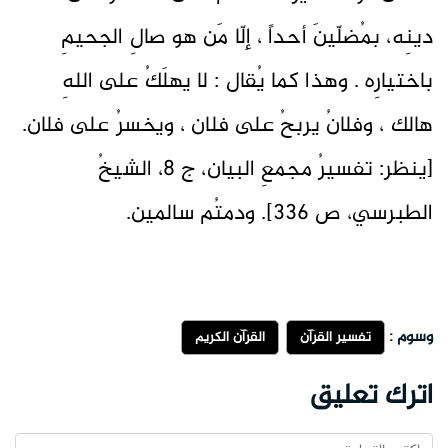
دينِه، بمُضلّينَ أحداً ، إلّا مَن هو صالِ الجحيمِ
باختيارِه . وهذا كما يُقال : لا يهلَكُ على اللهِ
هالك ، وفلانُ يربحُ على فلان ، ويخسرُ على فلان.
[ينظر: تفسيرُ مجمعِ البيان، ج ٨، الشيخُ
الطبرسي، ص ٣٣٦]. ودمتُم سالمين.
وسوم :
تفسير القرآن
القرآن الكريم
اترك تعليق