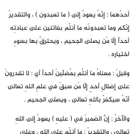
أحدُهما : إنّهُ يعودُ إلى ( ما تعبدون ) ، والتقديرُ
إنّكم وما تعبدونَه ما أنتُم بفاتنين على عبادتِه
أحداً إلّا مَن يصلى الجحيم ، ويحترقُ بها بسوءِ
اختياره .
وقيلَ : معناهُ ما أنتُم بمُضلّينَ أحداً أي : لا تقدرونَ
على إضلالِ أحدٍ إلّا مَن سبقَ في علمِ اللهِ تعالى
أنّهُ سيكفرُ باللهِ تعالى ، ويصلى الجحيم .
والآخرُ : إنَّ الضميرَ في ( عليهِ ) يعودُ إلى اللهِ
تعالى ، والتقديرُ : ما أنتُم على الله ، وعلى