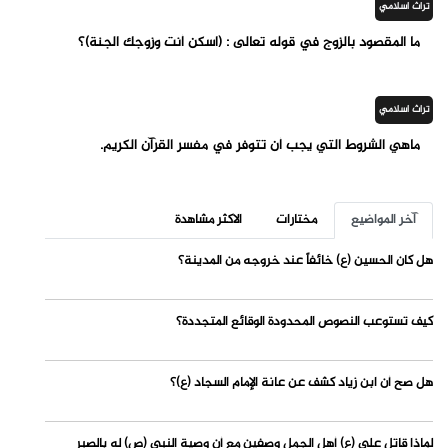
تراث اسلامي
ما المقصود بالزوج في قوله تعالى : (اسكن أنت وزوجك الجنة)؟
تراث اسلامي
ماهي الشروط التي يجب أن تتوفر في مفسر القرآن الكريم.
آخر المواضيع
مختارات
الاكثر مشاهدة
هل كان الحسين (ع) خائفاً عند خروجه من المدينة؟
كيف تستوعب النصوص المحدودة الوقائع المتجددة؟
هل صح أن ابن زياد كشف عن عانة الإمام السجاد (ع)؟
لماذا قاتل علي (ع) أهل الجمل وصفين مع أن وصية النبي (ص) له بالصبر