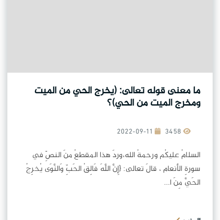
ما معنى قوله تعالى: (يخرج الحي من الميت
ومخرج الميت من الحي)؟
2022-09-11
3458
السلامُ عليكُم ورحمةُ الله،وردَ هذا المقطعُ منَ النصِّ في
سورةِ الأنعام ، قالَ تعالى: {إِنَّ اللَّهَ فَالِقُ الحَبِّ وَالنَّوَى يُخرِجُ
الحَيَّ مِنَ ا...