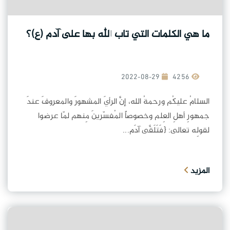
ما هي الكلمات التي تاب الله بها على آدم (ع)؟
2022-08-29
4256
السلامُ عليكُم ورحمةُ الله، إنَّ الرأيَ المشهورَ والمعروفَ عندَ
جمهورِ أهلِ العِلم وخصوصاً المُفسّرينَ مِنهم لمّا عرضوا
لقولِه تعالى: {فَتَلَقَّى آدَم...
المزيد