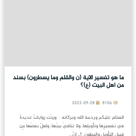
ما هو تفسير الاية (ن والقلم وما يسطرون) بسند
من اهل البيت (ع)؟
2022-09-28
8106
السلام عليكم ورحمة الله وبركاته : وردَت رواياتٌ عديدةٌ
في تفسيرِها وتأويلِها، ولا تنافيَ بينَها، ولعلّ بعضَها مِن
قبيلِ التأويلِ والبطون: 1ـ إنّ...