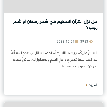
هل نزل القرآن العظيم في شهر رمضان أو شهر
رجب؟
2022-10-04
3933
السلامُ عليكُم ورحمةُ الله،اِعلَم أخي السائل أنّ هذهِ المسألةَ
قد كتبَ فيها كثيرٌ مِن أهلِ العلمِ وتوصّلوا إلى نتائجَ مُهمّة،
ويمكنُ تصويرُ حقيقةِ ما ...
المزيد