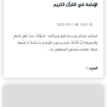
الإمامة في القرآن الكريم
2022-09-11
2069
السلام عليكم ورحمة اللع وبركاته : المُؤكّدُ عندَ أهلِ النظرِ
والمعرفةِ أنَّ الأدلّةَ على وجوبِ الإمامةِ مُحكمةٌ لا شُبهةَ
فيها، فعلى مُستوى المفهومِ ف...
المزيد