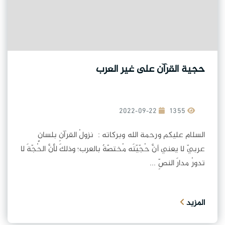
حجية القرآن على غير العرب
2022-09-22
1355
السلام عليكم ورحمة الله وبركاته : نزولُ القرآنِ بلسانٍ
عربيّ لا يعني أنَّ حُجّيّتَه مُختصّةٌ بالعرب؛ وذلكَ لأنَّ الحُجّةَ لا
تدورُ مدارَ النصِّ ...
المزيد