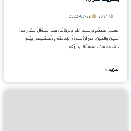
2022-09-22
2024
السلامُ عليكُم ورحمةُ الله وبركاتُه، هذا السؤالُ يتكرّرُ بينَ
الحينِ والحين، معَ أنّ علماءَ الإماميّةِ ومُحقّقيهم بيّنوا
حقيقةَ هذه المسألة، وعرّفوا ا...
المزيد