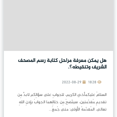
هل يمكن معرفة مراحل كتابة رسم المصحف
الشريف وتنقيطه؟.
2022-08-29
1828
السلامُ عليكمأخي الكريم، للجوابِ على سؤالِكم لابدَّ مِن
تقديمِ مُقدّمتين، سيتّضحُ مِن خلالِهما الجوابُ بإذنِ اللهِ
تعالى. المُقدّمةُ الأولى: متى جُمعَ...