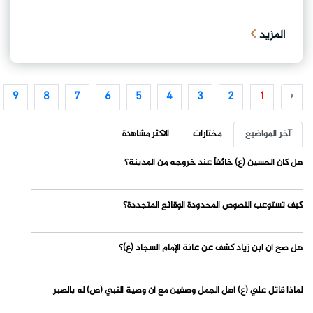
المزيد
9
8
7
6
5
4
3
2
1
‹
آخر المواضيع
مختارات
الاكثر مشاهدة
هل كان الحسين (ع) خائفاً عند خروجه من المدينة؟
كيف تستوعب النصوص المحدودة الوقائع المتجددة؟
هل صح أن ابن زياد كشف عن عانة الإمام السجاد (ع)؟
لماذا قاتل علي (ع) أهل الجمل وصفين مع أن وصية النبي (ص) له بالصبر