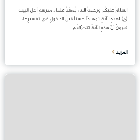
السلامُ عليكُم ورحمةُ الله، يُمهّدُ علماءُ مدرسةِ أهلِ البيت
(ع) لهذهِ الآيةِ تمهيداً حسناً قبلَ الدخولِ في تفسيرِها،
فيرونَ أنّ هذهِ الآيةَ تتحرّكُ م...
المزيد