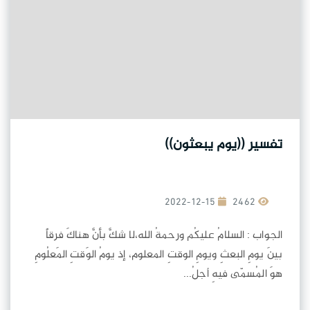
تفسير ((يوم يبعثون))
2022-12-15
2462
الجواب : السلامُ عليكُم ورحمةُ الله،لا شكَّ بأنَّ هناكَ فرقاً
بينَ يومِ البعثِ ويومِ الوقتِ المعلوم، إذ يومُ الوَقتِ المَعلُومِ
هوَ المُسمّى فيهِ أجلُ...