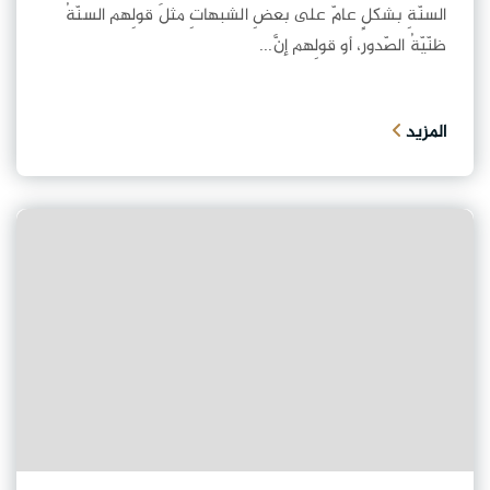
السنّةِ بشكلٍ عامّ على بعضِ الشبهاتِ مثلَ قولِهم السنّةُ
ظنّيّةُ الصّدور، أو قولِهم إنَّ...
المزيد