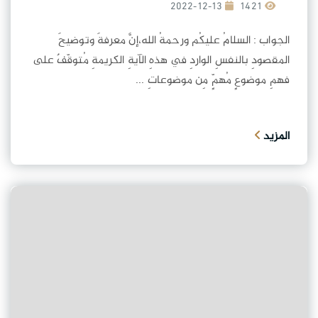
2022-12-13
1421
الجواب : السلامُ عليكُم ورحمةُ الله،إنَّ معرفةَ وتوضيحَ
المقصودِ بالنفسِ الواردِ في هذهِ الآيةِ الكريمةِ مُتوقّفٌ على
فهمِ موضوعٍ مُهمٍّ مِن موضوعاتِ ...
المزيد