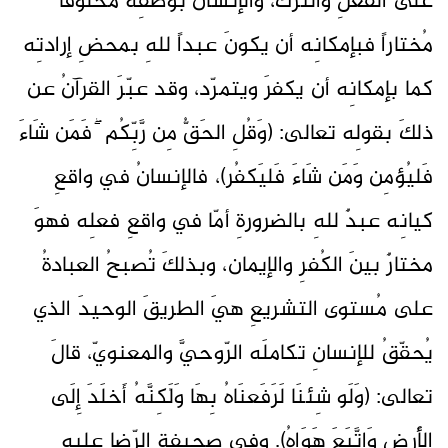
على الفعلِ والترك، والإنسانُ بوصفِه مخلوقاً
مُختاراً فبإمكانِه أن يكونَ عبداً للهِ بمحضِ إرادتِه
كما بإمكانِه أن يكفرَ ويتمرّد، وقد عبّرَ القرآنُ عن
ذلكَ بقولِه تعالى: (وَقُلِ الحَقُّ مِن رَّبِّكُم ۖ فَمَن شَاءَ
فَليُؤمِن وَمَن شَاءَ فَليَكفُر)، فالإنسانُ في واقعِ
كيانِه عبدٌ للهِ بالضرورةِ أمّا في واقعِ فعلِه فهوَ
مختارٌ بينَ الكُفرِ والإيمان، وبذلكَ تُصبحُ العبادةُ
على مُستوى التشريعِ هيَ الطريقَ الوحيدَ الذي
يُحقّقُ للإنسانِ تكاملَه الرّوحيَّ والمعنويّ، قالَ
تعالى: (وَلَو شِئنَا لَرَفَعنَاهُ بِهَا وَلَٰكِنَّهُ أَخلَدَ إِلَى
الأَرضِ وَاتَّبَعَ هَوَاهُ). وفي صحيفةِ الرّضا عليهِ