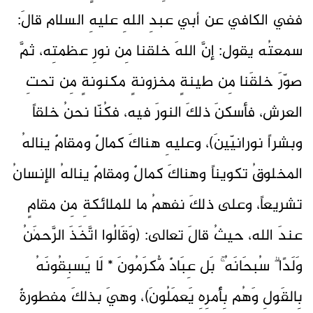
ففي الكافي عن أبي عبدِ اللهِ عليهِ السلام قالَ:
سمعتُه يقول: إنَّ اللهَ خلقنا مِن نورِ عظمتِه، ثمَّ
صوّرَ خلقَنا مِن طينةٍ مخزونةٍ مكنونةٍ مِن تحتِ
العرش، فأسكنَ ذلكَ النورَ فيه، فكُنّا نحنُ خلقاً
وبشراً نورانيّينَ)، وعليهِ هناكَ كمالٌ ومقامٌ ينالهُ
المخلوقُ تكويناً وهناكَ كمالٌ ومقامٌ ينالهُ الإنسانُ
تشريعاً، وعلى ذلكَ نفهمُ ما للملائكةِ مِن مقامٍ
عندَ الله، حيثُ قالَ تعالى: (وَقَالُوا اتَّخَذَ الرَّحمَٰنُ
وَلَدًا ۗ سُبحَانَهُ ۚ بَل عِبَادٌ مُّكرَمُونَ * لَا يَسبِقُونَهُ
بِالقَولِ وَهُم بِأَمرِهِ يَعمَلُونَ)، وهيَ بذلكَ مفطورةٌ