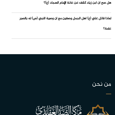
هل صح أن ابن زياد كشف عن عانة الإمام السجاد (ع)؟
لماذا قاتل علي (ع) أهل الجمل وصفين مع أن وصية النبي (ص) له بالصبر
عامة؟
من نحن