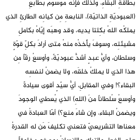
بطاقةِ البقاءِ، ولذلكَ فإنّهُ موسومٌ بطابعِ
(العبوديّةِ الذاتيّة)، النابعةِ مِن كيانِه الطارئِ الذي
يملكُه اللهُ بكِلتا يديه، وقد وهبَه إيّاهُ بكاملِ
مشيئتِه، وسوفَ يأخذُه منهُ متى أرادَ بكلِّ قوّةٍ
وسلطان، وأيُّ عبدٍ أشدُّ عبوديّةً، وأوسعُ رقّاً مِن
هذا الذي لا يملكُ خلقَه، ولا يضمنُ لنفسِه
البقاء؟! وفي المقابلِ، أيُّ سيّدٍ أقوى سيادةً
وأوسعُ سُلطاناً منَ (اللهِ) الذي يُعطي الوجودَ
ويضمنُ البقاء، وإن شاءَ منع؟) أمّا العبادةُ في
معناها التشريعيّ فتعني تكليفَ مَن له القدرةُ