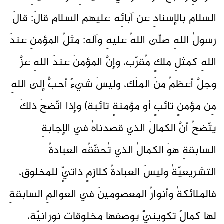
السلام بالإسنادِ عن آبائِه عليهم السلام قالَ: قالَ
رسولُ اللهِ صلّى اللهُ عليهِ وآله: مثلُ المؤمنِ عندَ
اللهِ كمثلِ ملكٍ مُقرّب، وإنَّ المؤمنَ عندَ اللهِ عزَّ
وجلَّ أعظمُ منَ الملَك، وليسَ شيءٌ أحبُّ إلى اللهِ
مِن مؤمنٍ تائبٍ أو مؤمنةٍ تائبة) وإذا اتّضحَ ذلكَ
يتّضحُ أنَّ الكمالَ الذي قصدناهُ في الإجابةِ
السابقةِ هوَ الكمالُ الذي تُحقّقُه العبادةُ
التشريعيّةُ وليسَ العبادةُ كلازمٍ ذاتيٍّ للمخلوق،
فالملائكةُ وأنوارُ المعصومينَ في العوالمِ السابقةِ
لها كمالٌ تكوينيٌّ بوصفِها مخلوقاتٍ نورانيّة،