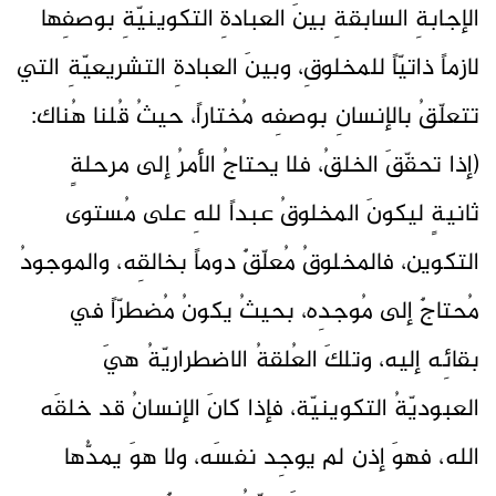
الإجابةِ السابقةِ بينَ العبادةِ التكوينيّةِ بوصفِها
لازماً ذاتيّاً للمخلوقِ، وبينَ العبادةِ التشريعيّةِ التي
تتعلّقُ بالإنسانِ بوصفِه مُختاراً، حيثُ قُلنا هُناك:
(إذا تحقّقَ الخلقُ، فلا يحتاجُ الأمرُ إلى مرحلةٍ
ثانيةٍ ليكونَ المخلوقُ عبداً للهِ على مُستوى
التكوين، فالمخلوقُ مُعلّقٌ دوماً بخالقِه، والموجودُ
مُحتاجٌ إلى مُوجدِه، بحيثُ يكونُ مُضطرّاً في
بقائِه إليه، وتلكَ العُلقةُ الاضطراريّةُ هيَ
العبوديّةُ التكوينيّة، فإذا كانَ الإنسانُ قد خلقَه
الله، فهوَ إذن لم يوجِد نفسَه، ولا هوَ يمدُّها