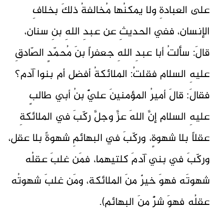
على العبادةِ ولا يمكنُها مُخالفةُ ذلكَ بخلافِ
الإنسان، ففي الحديثِ عن عبدِ اللهِ بنِ سنان،
قالَ: سألتُ أبا عبدِ اللهِ جعفراً بنَ مُحمّدٍ الصّادقِ
عليهِ السلام فقلتُ: الملائكةُ أفضل أم بنوا آدم؟
فقالَ: قالَ أميرُ المؤمنينَ عليٌّ بنُ أبي طالبٍ
عليهِ السلام إنَّ اللهَ عزَّ وجلَّ ركّبَ في الملائكةِ
عقلاً بلا شهوةٍ، وركّبَ في البهائمِ شهوةً بلا عقل،
وركّبَ في بني آدمَ كلتيهما، فمَن غلبَ عقلُه
شهوتَه فهوَ خيرٌ منَ الملائكة، ومَن غلبَ شهوتُه
عقلُه فهوَ شرٌّ منَ البهائم).