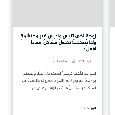
زوجةُ أخِي تلبسُ ملابسَ غيرَ مُحتشمةٍ
وإذا نَصحتهَا تحصلُ مشاكلٌ، فماذا
أفعلُ؟
2019-06-08
3231
الجواب: الأختُ نرجسٌ المحترمةُ، السَّلامُ عليكم
ورحمةُ اللهِ وبركاتهُ الأمرُ بالمعروفِ والنّهيُ عنِ
المنكرِ فريضةٌ مِنْ فرائضِ الإسلامِ على ال...
المزيد