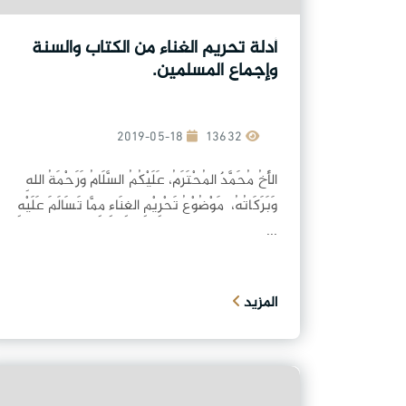
أدلة تحريم الغناء من الكتاب والسنة
وإجماع المسلمين.
2019-05-18
13632
الأَخُ مُحَمَّدٌ المُحْتَرَمُ، عَلَيْكُمُ السَّلَامُ وَرَحْمَةُ اللهِ
وَبَرَكَاتُهُ، مَوْضُوْعُ تَحْرِيْمِ الغِنَاءِ مِمَّا تَسَالَمَ عَلَيْهِ
...
المزيد