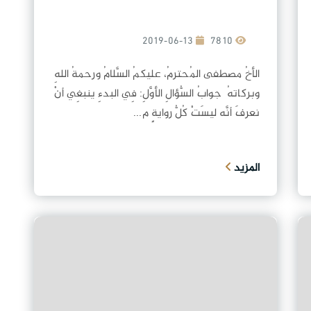
2019-06-13
7810
الأخُ مصطفى المُحترمُ، عليكمُ السَّلامُ ورحمةُ اللهِ
وبركاتهُ جوابُ السُّؤالِ الأوَّلِ: فِي البدءِ ينبغِي أنْ
نعرفَ أنَّه ليسَتْ كُلُّ روايةٍ م...
المزيد