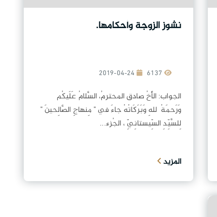
نشوز الزوجة وأحكامها.
2019-04-24
6137
الجواب: الأَخُ صادق المحترمُ، السَّلامُ عَلَيكُم
وَرَحمَةُ ٱللهِ وَبَرَكَاتُهُ جاءَ في " مِنهاجِ الصَّالِحينَ "
لِلسَّيِّدِ السِّيستانِيِّ ، الجُزء...
المزيد