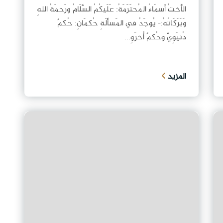
الأَختُ أَسمَاءُ المُحتَرَمَةُ: عَلَيكُمُ السَّلَامُ ورَحمَةُ اللهِ
وَبَرَكَاتُهُ:- يُوجَدُ في المَسأَلَةِ حُكمَانِ: حُكمٌ
دُنيَوِيٌّ وحُكمٌ أُخرَوِ...
المزيد