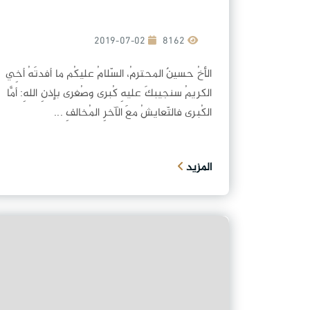
2019-07-02
8162
الأخُ حسينٌ المحترمُ، السّلامُ عليكُم ما أفدتَهُ أخِي
الكريمُ سنجيبكَ عليهِ كُبرى وصُغرى بإذنِ اللهِ: أمَّا
الكُبرى فالتّعايشُ معَ الآخرِ المُخالفِ ...
المزيد