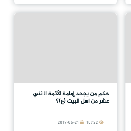
حكم من يجحد إمامة الأئمة الٱثني
عشر من أهل البيت (ع)؟
2019-05-21
10722