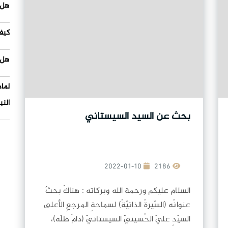
هل 
كيف
هل 
لما
النب
بحث عن السيد السيستاني
2022-01-10
2186
السلام عليكم ورحمة الله وبركاته : هناكَ بحثٌ
عنوانُه (السّيرةُ الذاتيّةُ) لسماحةِ المرجعِ الأعلى
السيّدِ عليّ الحُسينيّ السيستانيّ (دامَ ظلّه)،