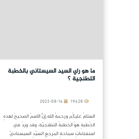
ما هو رأي السيد السيستاني بالخطبة
التطنجية ؟
2022-08-16
19428
السلامُ عليكُم ورحمةُ الله،إنَّ الاسمَ الصحيحَ لهذهِ
الخُطبةِ هوَ الخطبةُ التطنجيّة، وقد وردَ في
استفتاءاتِ سماحةِ المرجعِ السيّدِ السيستانيّ