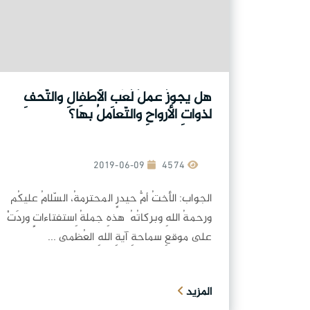
هل يجوزُ عملُ لُعَبِ الأطفالِ والتّحفِ
لذواتِ الأرواحِ والتّعاملُ بهَا؟
2019-06-09
4574
الجواب: الأختُ أمُّ حيدرٍ المحترمةُ، السّلامُ عليكُم
ورحمةُ اللهِ وبركاتُهُ هذهِ جملةُ اِستفتاءاتٍ وردَتْ
على موقعِ سماحةِ آيةِ اللهِ العُظمى ...
المزيد