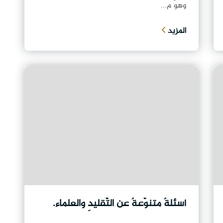
وهوَ م...
المزيد
أسئلةٌ متنوّعةٌ عن التَّقليدِ والعلماء.