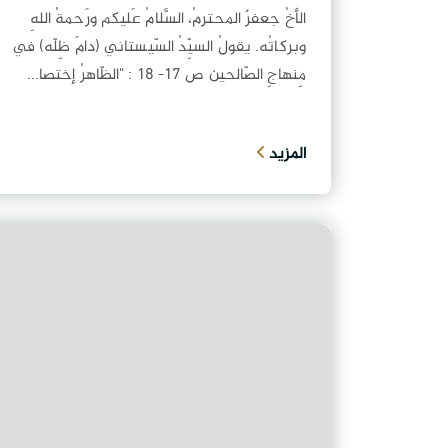
الأخُ جعفرٌ المحترمُ، السَّلامُ عَليكم ورَحمةُ اللهِ
وبركاتُه. يقولُ السيِّدُ السّيستاني (دامَ ظِلّه) في
مِنهاجِ الصّالحين ص 17- 18 : "الظّاهرُ إختصا...
المزيد