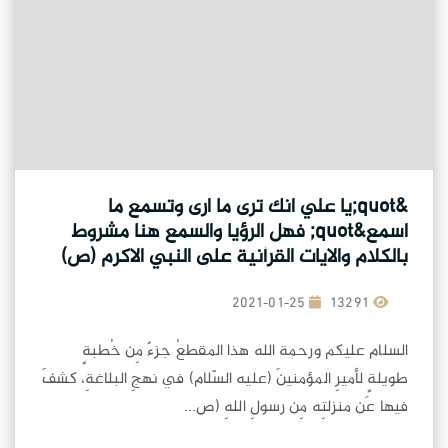
&quot;يا علي انك ترى ما ارى وتسمع ما
اسمع&quot; فهل الرؤيا والسمع هنا مشروط
بالكلام والايات القرأنية على النبي الاكرم (ص)
2021-01-25
13291
السلام عليكم ورحمة الله هذا المقطعُ جزءٌ مِن خُطبةٍ
طويلةٍ لأميرِ المؤمنينَ (عليه السّلام) في نهجِ البلاغةِ، كشفَ
فيها عَن منزلتِه مِن رسولِ اللهِ (ص...