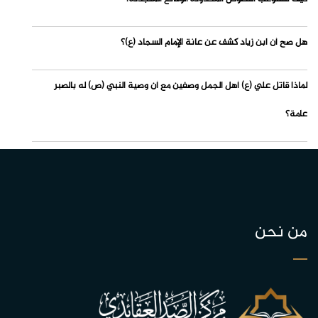
هل صح أن ابن زياد كشف عن عانة الإمام السجاد (ع)؟
لماذا قاتل علي (ع) أهل الجمل وصفين مع أن وصية النبي (ص) له بالصبر
عامة؟
من نحن