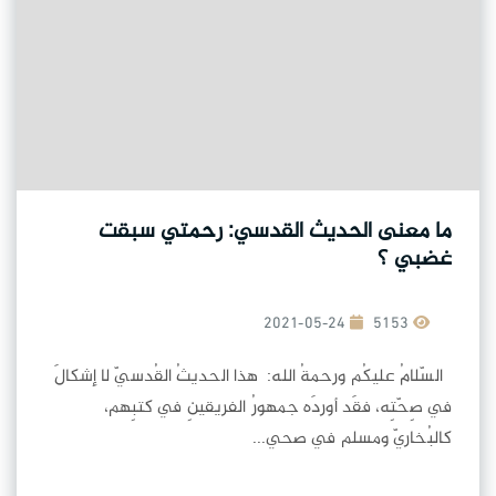
ما معنى الحديث القدسي: رحمتي سبقت
غضبي ؟
2021-05-24
5153
السّلامُ عليكُم ورحمةُ الله: هذا الحديثُ القُدسيّ لا إشكالَ
في صِحّتِه، فقَد أوردَه جمهورُ الفريقينِ في كتبِهم،
كالبُخاريّ ومسلم في صحي...