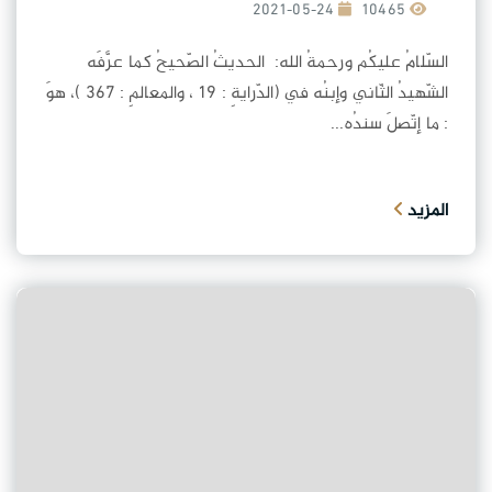
2021-05-24
10465
السّلامُ عليكُم ورحمةُ الله: الحديثُ الصّحيحُ كما عرَّفَه
الشّهيدُ الثّاني وإبنُه في (الدّرايةِ : 19 ، والمعالمِ : 367 )، هوَ
: ما إتّصلَ سندُه...
المزيد