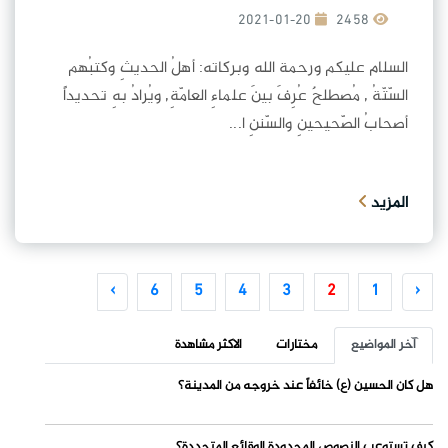
2021-01-20
2458
السلام عليكم ورحمة الله وبركاته: أهلُ الحديثِ وكتبُهم
السّتّةُ , مُصطلحٌ عُرِفَ بينَ علماءِ العامّةِ, ويُرادُ بهِ تحديداً
أصحابُ الصّحيحينِ والسّننِ ا...
المزيد
›
6
5
4
3
2
1
‹
آخر المواضيع
مختارات
الاكثر مشاهدة
هل كان الحسين (ع) خائفاً عند خروجه من المدينة؟
كيف تستوعب النصوص المحدودة الوقائع المتجددة؟