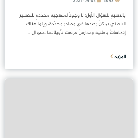
2021-04-03
3042
بالنسبةِ للسؤالِ الأول: لا وجودَ لمنهجية محدّدةٍ للتفسير
الباطني يمكنُ رصدها في مصادر محدّدة، وإنما هناك
إتجاهاتٌ باطنية ومدارسُ فرضت تأويلاتها على ال...
المزيد