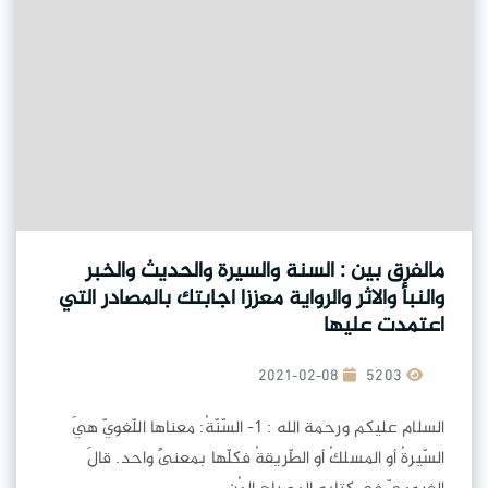
مالفرق بين : السنة والسيرة والحديث والخبر
والنبأ والاثر والرواية معززا اجابتك بالمصادر التي
اعتمدت عليها
2021-02-08
5203
السلام عليكم ورحمة الله : 1- السّنّةُ: معناها اللّغويّ هيَ
السّيرةُ أو المسلكُ أو الطّريقةُ فكلّها بمعنىً واحد. قالَ