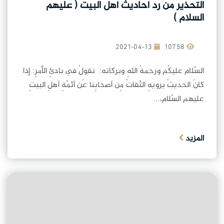
التحذير من رد أحاديث أهل البيت ( عليهم
السلام )
2021-04-13
10758
السّلام عليكُم ورحمةُ اللهِ وبركاته: نقولُ في بادئِ الأمرِ: إذا
كانَ الحديثُ يرويهِ الثّقاتُ مِن أصحابِنا عَن أئمّةِ أهلِ البيتِ
عليهم السّلام،...
المزيد