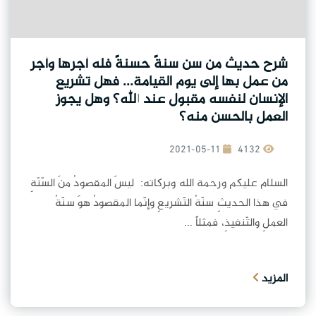
شرح حديث من سن سنةً حسنةً فله أجرها وأجر
من عمل بها إلى يوم القيامة... فهل تشريع
الإنسان لنفسه مقبول عند الله؟ وهل يجوز
العمل بالحسن منه؟
2021-05-11
4132
السلام عليكم ورحمة الله وبركاته: ليسَ المقصودُ منَ السّنّةِ
في هذا الحديثِ سنّةُ التّشريعِ وإنّما المقصودُ هوَ سنّةُ
العملِ والتّنفيذِ، فمثلاً ...
المزيد