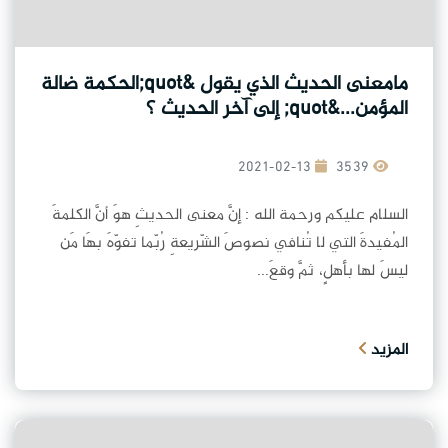
مامعنى الحديث الذي يقول &quot;الحكمة ضالة
المؤمن...&quot; إلى آخر الحديث ؟
2021-02-13
3539
السلام عليكم ورحمة الله : إنَّ معنى الحديثِ هوَ أنَّ الكلمةَ
المُفيدةَ التي لا تُنافي نصوصَ الشّريعةِ رُبّما تفوّهَ بهَا مَن
ليسَ لها بأهلٍ، ثمَّ وقعَ...
المزيد