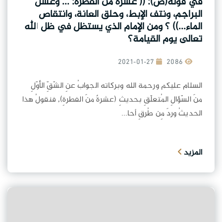
في قوله(ص): (( عشرة من الفطرة: ... وغسل
البراجم، ونتف الإبط، وحلق العانة، وانتقاص
الماء...)) ؟ ومن الإمام الذي يستظل في ظل الله
تعالى يوم القيامة؟
2021-01-27
2086
السلام عليكم ورحمة الله وبركاته الجوابُ عنِ الشّقِّ الأوّلِ
منَ السّؤالِ المُتعلّقِ بحديثِ (عشرةٌ منَ الفطرةِ), فنقولُ هذا
الحديثُ وردَ مِن طُرقِ أحا...
المزيد