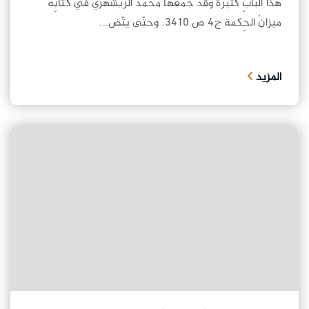
هذا البابِ كثيرةٌ وقد جمعَها مُحمّد الرّيشهري في كتابِه
ميزانُ الحِكمة ج4 ص 3410. وحتّى يتّض...
المزيد