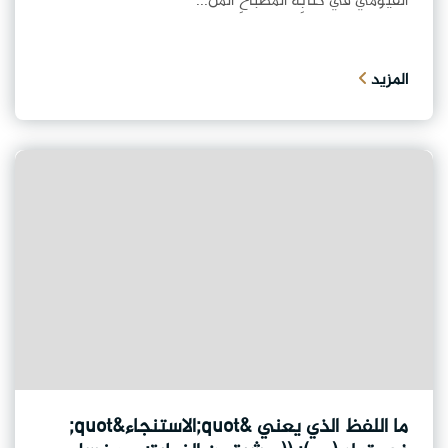
الفيوميّ في كتابِه المصباحِ المُن...
المزيد
ما اللفظ الذي يعني &quot;الاستنجاء&quot;