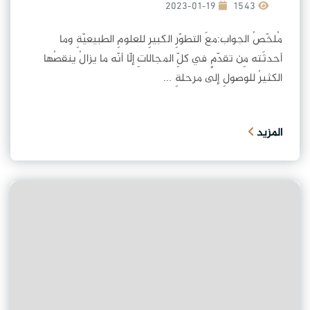
2023-01-19
1543
مُلخّصُ الجواب:معَ التطوّرِ الكبيرِ للعلومِ الطبيعيّةِ وما
أحدثَته مِن تقدّمٍ في كلِّ المجالاتِ إلّا أنّه ما يزالُ ينقصُها
الكثيرُ للوصولِ إلى مرحلةِ ...
المزيد