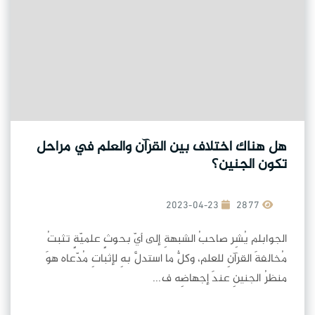
هل هناك اختلاف بين القرآن والعلم في مراحل
تكون الجنين؟
2023-04-23
2877
الجوابلم يُشِر صاحبُ الشبهةِ إلى أيّ بحوثٍ علميّةٍ تثبتُ
مُخالفةَ القرآنِ للعلم، وكلُّ ما استدلَّ بهِ لإثباتِ مُدّعاه هوَ
منظرُ الجنينِ عندَ إجهاضِه ف...