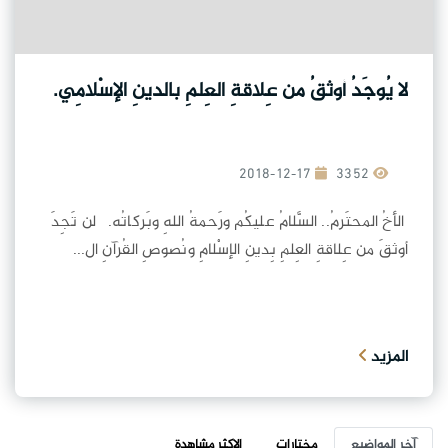
لا يُوجَدُ أوثقُ من عِلاقةِ العِلمِ بالدينِ الإسْلامِي.
2018-12-17
3352
الأخُ المحتَرمُ.. السَّلامُ عليكُم ورَحمةُ اللهِ وبَركاتُه. لن تَجِدَ
أوثقَ من عِلاقةِ العِلمِ بِدينِ الإسْلامِ ونُصوصِ القُرآنِ ال...
المزيد
آخر المواضيع
مختارات
الاكثر مشاهدة