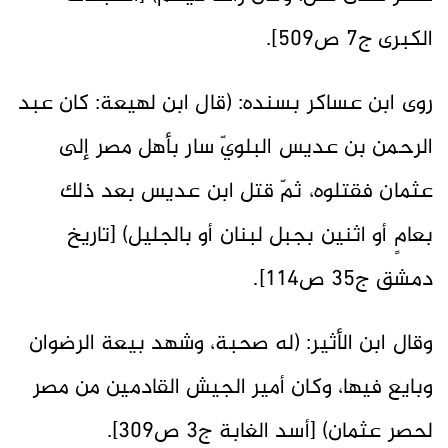
الكبرى ج7 ص509].
روى ابن عساكر بسنده: (قال ابن لهيعة: كان عبد
الرحمن بن عديس البلويّ سار بأهل مصر إلى
عثمان فقتلوه، ثمّ قتل ابن عديس بعد ذلك
بعامٍ أو اثنين بجبل لبنان أو بالجليل) [تاريخ
دمشق ج35 ص114].
وقال ابن الأثير: (له صحبة، وشهد بيعة الرضوان
وبايع فيها، وكان أمير الجيش القادمين من مصر
لحصر عثمان) [أسد الغابة ج3 ص309].