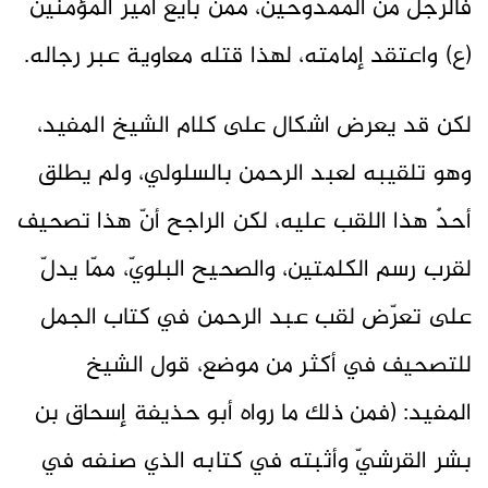
فالرجل من الممدوحين، ممّن بايع أمير المؤمنين
(ع) واعتقد إمامته، لهذا قتله معاوية عبر رجاله.
لكن قد يعرض اشكال على كلام الشيخ المفيد،
وهو تلقيبه لعبد الرحمن بالسلولي، ولم يطلق
أحدٌ هذا اللقب عليه، لكن الراجح أنّ هذا تصحيف
لقرب رسم الكلمتين، والصحيح البلويّ، ممّا يدلّ
على تعرّض لقب عبد الرحمن في كتاب الجمل
للتصحيف في أكثر من موضع، قول الشيخ
المفيد: (فمن ذلك ما رواه أبو حذيفة إسحاق بن
بشر القرشيّ وأثبته في كتابه الذي صنفه في