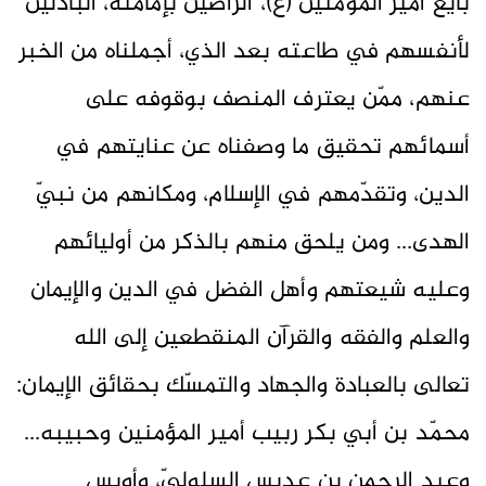
بايع أمير المؤمنين (ع)، الراضين بإمامته، الباذلين
لأنفسهم في طاعته بعد الذي، أجملناه من الخبر
عنهم، ممّن يعترف المنصف بوقوفه على
أسمائهم تحقيق ما وصفناه عن عنايتهم في
الدين، وتقدّمهم في الإسلام، ومكانهم من نبيّ
الهدى... ومن يلحق منهم بالذكر من أوليائهم
وعليه شيعتهم وأهل الفضل في الدين والإيمان
والعلم والفقه والقرآن المنقطعين إلى الله
تعالى بالعبادة والجهاد والتمسّك بحقائق الإيمان:
محمّد بن أبي بكر ربيب أمير المؤمنين وحبيبه...
وعبد الرحمن بن عديس السلوليّ، وأويس