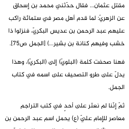
مقتل عثمان... فقال حدّثني محمد بن إسحاق
عن الزهريّ: لما قدم أهل مصر في ستمائة راكب
عليهم عبد الرحمن بن عديس البكريّ، فنزلوا ذا
خشب وفيهم كنانة بن بشير...) [الجمل ص75].
فهنا صحفت كلمة (البلويّ) إلى (البكريّ)، وهذا
يدلّ على طرو التصحيف على اسمه في كتاب
الجمل.
ثمّ إنّنا لم نعثر على أحدٍ في كتب التراجم
معاصر للإمام عليّ (ع) يحمل اسم عبد الرحمن بن