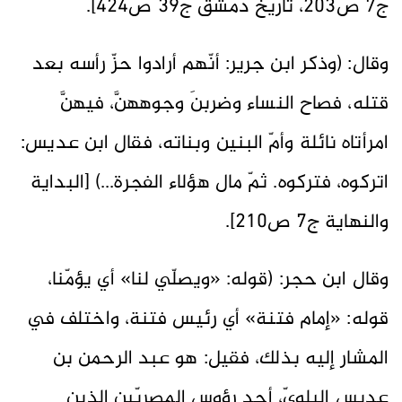
ج7 ص203، تاريخ دمشق ج39 ص424].
وقال: (وذكر ابن جرير: أنّهم أرادوا حزّ رأسه بعد
قتله، فصاح النساء وضربنَ وجوههنَّ، فيهنَّ
امرأتاه نائلة وأمّ البنين وبناته، فقال ابن عديس:
اتركوه، فتركوه. ثمّ مال هؤلاء الفجرة...) [البداية
والنهاية ج7 ص210].
وقال ابن حجر: (قوله: «ويصلّي لنا» أي يؤمّنا،
قوله: «إمام فتنة» أي رئيس فتنة، واختلف في
المشار إليه بذلك، فقيل: هو عبد الرحمن بن
عديس البلويّ، أحد رؤوس المصريّين الذين