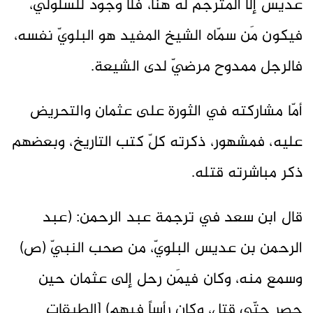
عديس إلّا المترجم له هنا، فلا وجود للسلوليّ،
فيكون مَن سمّاه الشيخ المفيد هو البلويّ نفسه،
فالرجل ممدوح مرضيّ لدى الشيعة.
أمّا مشاركته في الثورة على عثمان والتحريض
عليه، فمشهور، ذكرته كلّ كتب التاريخ، وبعضهم
ذكر مباشرته قتله.
قال ابن سعد في ترجمة عبد الرحمن: (عبد
الرحمن بن عديس البلويّ، من صحب النبيّ (ص)
وسمع منه، وكان فيمَن رحل إلى عثمان حين
حصر حتّى قتل، وكان رأساً فيهم) [الطبقات