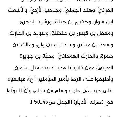
القرنيّ، وهند الجمليّ، وجندب الأزديّ، والأشعث
ابن سوار، وحكيم بن جبلة، ورشيد الهجريّ،
ومعقل بن قبس بن حنظلة، وسويد بن الحارث،
وسعد بن مبشر، وعبد الله بن وال، ومالك ابن
ضمرة، والحارث الهمدانيّ، وحبّة بن جويرة
العرنيّ، ممّن كانوا بالمدينة عند قتل عثمان،
وأطبقوا على الرضا بأمير المؤمنين (ع)، فبايعوه
على حرب مَن حارب وسلم مَن سالم، وأنْ لا يولّوا
في نصرته الأدبار) [الجمل ص49ـ50 ].