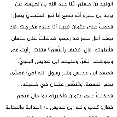
الوليد بن مسلم، ثنا عبد الله بن لهيعة، عن
يزيد بن عمرو أنّه سمع أبا ثور الفقيميّ يقول:
قدمتُ على عثمان فبينا أنا عنده فخرجت، فإذا
بوفد أهل مصر قد رجعوا فدخلتُ على عثمان
فأعلمته، قال: فكيف رأيتَهم؟ فقلت: رأيتُ في
وجوههم الشرّ، وعليهم ابن عديس البلويّ،
فصعد ابن عديس منبر رسول الله (ص) فصلّى
بهم الجمعة، وتنقّص عثمان في خطبته،
فدخلتُ على عثمان فأخبرتُه بما قال فيهم،
فقال: كذب والله ابن عديس...) [البداية والنهاية