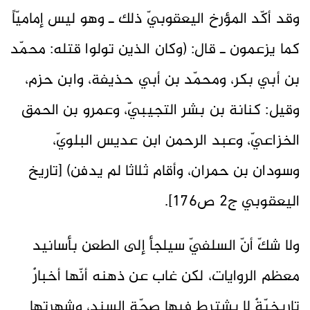
وقد أكّد المؤرخ اليعقوبيّ ذلك ـ وهو ليس إماميّاً
كما يزعمون ـ قال: (وكان الذين تولوا قتله: محمّد
بن أبي بكر، ومحمّد بن أبي حذيفة، وابن حزم،
وقيل: كنانة بن بشر التجيبيّ، وعمرو بن الحمق
الخزاعيّ، وعبد الرحمن ابن عديس البلويّ،
وسودان بن حمران، وأقام ثلاثا لم يدفن) [تاريخ
اليعقوبي ج2 ص176].
ولا شكّ أنّ السلفيّ سيلجأ إلى الطعن بأسانيد
معظم الروايات، لكن غاب عن ذهنه أنّها أخبارٌ
تاريخيّةٌ لا يشترط فيها صحّة السند، وشهرتها