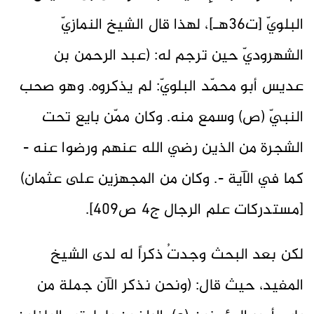
البلويّ [ت36هـ]، لهذا قال الشيخ النمازيّ
الشهروديّ حين ترجم له: (عبد الرحمن بن
عديس أبو محمّد البلويّ: لم يذكروه. وهو صحب
النبيّ (ص) وسمع منه. وكان ممّن بايع تحت
الشجرة من الذين رضي الله عنهم ورضوا عنه -
كما في الآية -. وكان من المجهزين على عثمان)
[مستدركات علم الرجال ج4 ص409].
لكن بعد البحث وجدتُ ذكراً له لدى الشيخ
المفيد، حيث قال: (ونحن نذكر الآن جملة من