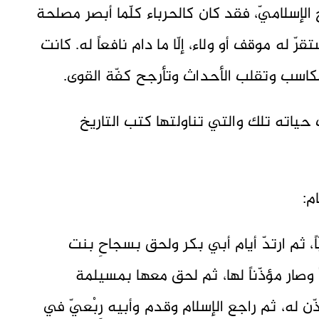
الإسلاميّ، فقد كان كالحرباء كلّما أبصر مصلحة
قرّ له موقف أو ولاء، إلّا ما دام نافعاً له. كانت
للمكاسب وتقلب الأحداث وتأرجح كفّة القوى.
ياته تلك والتي تناولتها كتب التاريخ
ً، ثم ارتدّ أيام أبي بكر ولحق بسجاحِ بنت
اً وصار مؤذّناً لها، ثم لحق معها بمسيلمة
أذّن له، ثم راجع الإسلام وقدم وأبيه رِبْعيّ في