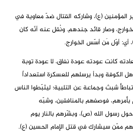
 المؤمنين (ع)، وشاركه القتال ضدّ معاوية في
وارج، وصار قائد جندهم. ونُقل عنه أنّه كان
، أي: أوّل مَن أسّس الخوارج.
ادته كانت عودته عودة نفاق، لا عودة توبة
 أهل الكوفة وبدأ يرسلهم للعسكرة استعداداً
تباطأ شبث وجماعة عن التلبية؛ ليثبّطوا الناس
م بأمرهم، فوصفهم بالمنافقين، وشبّه
ول رسول الله (ص)، وبشّرهم بالنار يوم
نّهم ممّن سيشارك في قتل الإمام الحسين (ع).