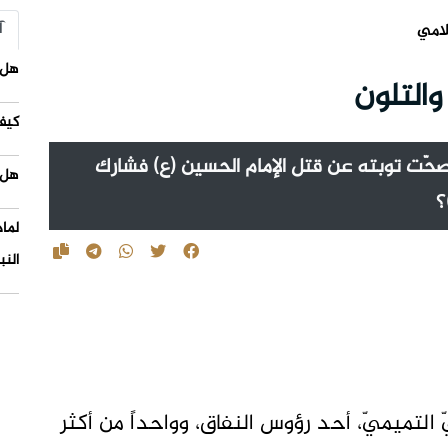
آ
لامي
هل 
والتلون
كيف
 صحّت توبته عن قتل الإمام الحسين (ع) فشارك
هل 
؟
لما
النب
 التميميّ، أحد رؤوس النفاق، وواحداً من أكثر