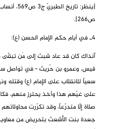
ص266].
4ـ في أيام حكم الإمام الحسن (ع):
آنذاك كان قد عاد شبث إلى مَن تبقّى 
قيس، وعمرو بن حُريث - في تواصل سرّيّ
سعياً للانقلاب على الإمام (ع) وقتله ون
على غيّهم هذا وأخذ يحترز منهم، فكان 
صلاة إلّا متدرّعاً، وقد تكرّرت محاولاته
جعدة بنت الأشعث بتحريض من معاوية،