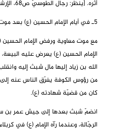
أثره. [ينظر: رجال الطوسيّ ص68، الإرشاد ج2 ص12، علل الشرائع ج1 ص220].
5ـ في أيام الإمام الحسين (ع) بعد موت معاوية:
مع موت معاوية ورفض الإمام الحسين (ع
الإمام الحسين (ع) يعرض عليه البيعة، 
الله بن زياد إليها مال شبث إليه وانق
من رؤوس الكوفة يفرّق الناس عنه إلى أنْ
كان من قضيّة شهادته (ع).
انضمّ شبث بعدها إلى جيش عمر بن سعد؛
الرجّالة، وعندما رآه الإمام (ع) في كربلاء