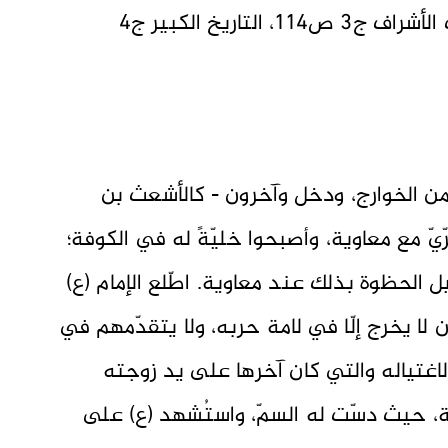
[ينظر: تاريخ الطبريّ ج3 ص569، أنساب الأشراف ج3 ص114، التاريخ الكبير ج4
من الخوارج، ودخل وآخرون - كالأشعث بن
 مع معاوية، وأصبحوا خليّةً له في الكوفة؛
يل الحظوة بذلك عند معاوية. اطّلع الإمام (ع)
لا يخرج إلّا في لامة حربه، ولا يتقدّمهم في
م لاغتياله والتي كان آخرها على يد زوجته
 حيث دسّت له السمّ، واستُشهد (ع) على