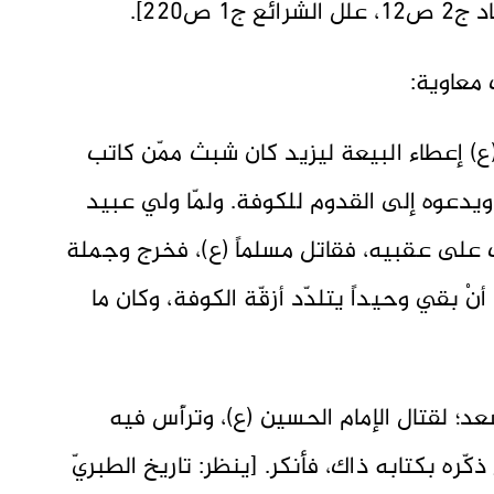
) إعطاء البيعة ليزيد كان شبث ممّن كاتب
ويدعوه إلى القدوم للكوفة. ولمّا ولي عبيد
لب على عقبيه، فقاتل مسلماً (ع)، فخرج وجملة
 بقي وحيداً يتلدّد أزقّة الكوفة، وكان ما
 لقتال الإمام الحسين (ع)، وترأّس فيه
 ذكّره بكتابه ذاك، فأنكر. [ينظر: تاريخ الطبريّ