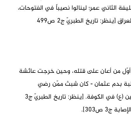
ة الثاني عمر؛ لينالوا نصيباً في الفتوحات،
فأمّر عمر رِبْعيّاً عليهم، وابتعثهم إلى العراق [ينظر: تاريخ الطبريّ ج2 ص499
أوّل من أعان على قتله، وحين خرجت عائشة
البة بدم عثمان - كان شبث ممّن رضي
بخروجها، وخذّل الناس عن أمير المؤمنين (ع) في الكوفة. [ينظر: تاريخ الطبريّ ج3