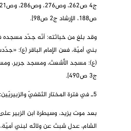
ص188، الإرشاد ج2 ص98].
وقد بلغ من خباثته: أنّه جدّد مسجده في ا
بني أميّة، فعن الإمام الباقر (ع): «جد
(ع): مسجد الأشعث، ومسجد جرير، ومسج
ج3 ص490].
5ـ في فترة المختار الثقفيّ والزبيريّين:
بعد موت يزيد، وسيطرة ابن الزبير على ا
الشام، عدل شبث عن ولائه لبني أميّة، و