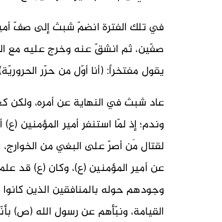
في تلك الفترة انضمّ شبث إلى صفّ أمير
صفّين، ثم انشقّ عنه وخرج عليه مع الخ
يقول مفتخراً: (أنا أوّل من حرّر الحروريّة)
عاد شبث في النهاية عن أمره، ولكن كع
وندم؛ إذ لمّا استنفر أمير المؤمنين (ع)
لقتال مَن أصرّ على البغي من الخوارج، 
عن أمير المؤمنين (ع)، وكان (ع) قد عل
وجودهم حوله بالمنافقين الذين كانوا ح
القيامة، ونبّأهم عن رسول الله (ص) بأ