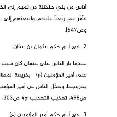
أناس من بني حنظلة من تميم إلى الخليف
وص647].
2ـ في أيام حكم عثمان بن عفّان:
عندما ثار الناس على عثمان كان شبث 
على أمير المؤمنين (ع) - بذريعة المط
ص498، تهذيب التهذيب ج4 ص303، الإصابة ج3 ص303].
3ـ في أيام حكم أمير المؤمنين (ع):