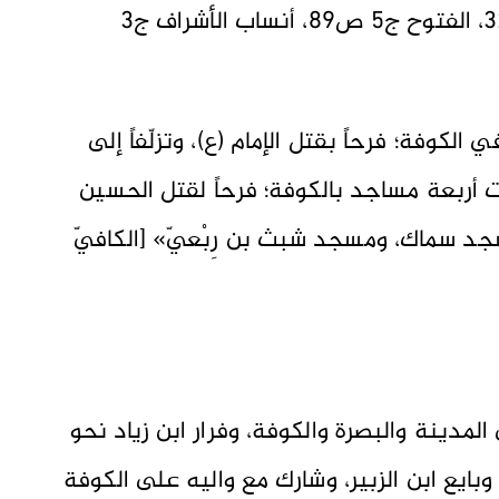
ج4 ص262، وص276، وص286، وص321، الفتوح ج5 ص89، أنساب الأشراف ج3
لكوفة؛ فرحاً بقتل الإمام (ع)، وتزلّفاً إلى
ّدت أربعة مساجد بالكوفة؛ فرحاً لقتل الحسين
د سماك، ومسجد شبث بن رِبْعيّ» [الكافيّ
لمدينة والبصرة والكوفة، وفرار ابن زياد نحو
بايع ابن الزبير، وشارك مع واليه على الكوفة