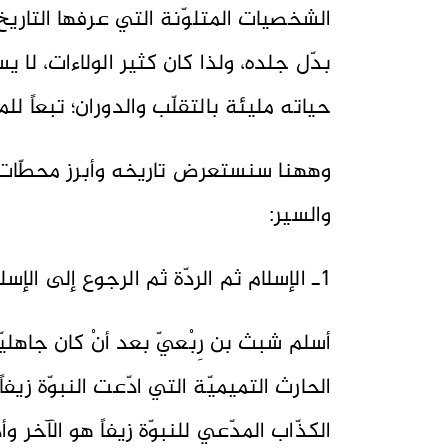
الشخصيات المتلوّنة التي عرفها التاريخ 
بدّل جلده، ولذا كان كثير الولاءات، لا يست
حياته مليئة بالتقلّب والدوران؛ تبعاً 
وههنا سنستعرض تاريخه وأبرز محطّات ح
والسير:
1ـ الإسلام ثم الردّة ثم الرجوع إلى الإسلام:
أسلم شبث بن رِبْعيّ بعد أنْ كان جاهليّا
الحارث التميميّة التي ادّعت النبوّة زيف
الكذّاب المدّعي للنبوّة زيفاً هو الآخر و