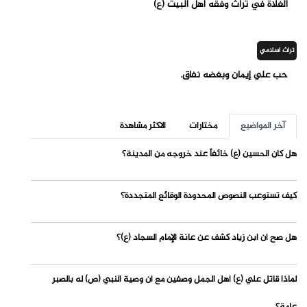
الغلاة في تراث وفقه اهل البيت (ع)
تراث اسلامي
حب علي إيمان وبغضه نفاق.
آخر المواضيع
مختارات
الاكثر مشاهدة
هل كان الحسين (ع) خائفاً عند خروجه من المدينة؟
كيف تستوعب النصوص المحدودة الوقائع المتجددة؟
هل صح أن ابن زياد كشف عن عانة الإمام السجاد (ع)؟
لماذا قاتل علي (ع) أهل الجمل وصفين مع أن وصية النبي (ص) له بالصبر