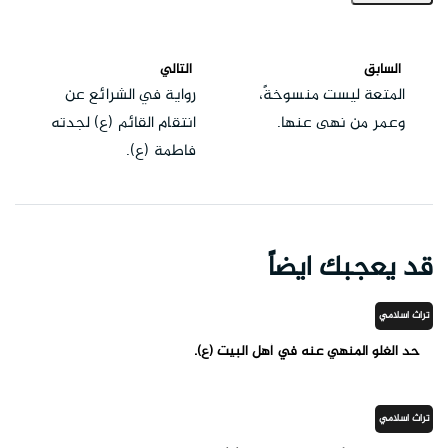
السابق
التالي
المتعة ليست منسوخةً،
رواية في الشرائع عن
وعمر من نهى عنها.
انتقام القائم (ع) لجدته
فاطمة (ع).
قد يعجبك ايضاً
تراث اسلامي
حد الغلو المنهي عنه في أهل البيت (ع).
تراث اسلامي