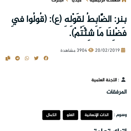
الصفحة الرئيسية
ميديا
البنرات
بنر: الضَّابِطُ لِقَوْلِهِ (ع): (قُولُوا فِي
فَضْلِنَا مَا شِئْتُمْ).
20/02/2019
3904 مشاهدة
:
اللجنة العلمية
المرفقات
وسوم :
الذات الإنسانية
الغلو
الكمال