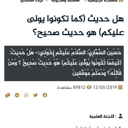
الصفحة الرئيسية
الأسئلة والأجوبة
تراث اسلامي
هل حديث (كما تكونوا يولى
عليكم) هو حديث صحيح؟
حُسَينُ السَّمَّارِيّ: السَّلَامُ عَلَيكُم إِخْوَتِي:- هَلْ حَدِيثُ:
(كَيفَمَا تَكُونُوا يُوَلَّىٰ عَلَيكُم) هُوَ حَدِيثُ صَحِيحٌ ؟ وَمَنْ
قَائِلُهُ؟ وَدُمْتُمْ مُوَفَّقِينَ
12/05/2019
89812 مشاهدة
:
اللجنة العلمية