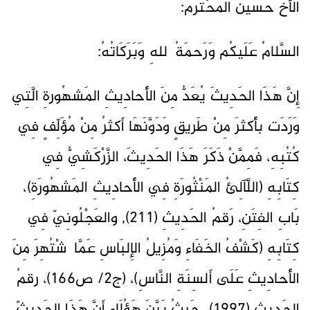
الأَخُ حُسَينُ المُحْتَرَمُ:
السَّلامُ عَلَيكُم وَرَحمَةُ ٱللهِ وَبَرَكَاتُهُ:
إِنَّ هَذَا الحَدِيثَ يُعَدُّ مِنَ الأَحادِيثِ المَشهُورةِ الَّتِي
وَرَدَت بأَكثرَ مِنْ طَريقٍ وَدَوَّنَهَا أَكثرُ مِنْ مُؤَلِّفٍ فِي
كُتُبِهِ، فَمِمَّنْ ذَكَرَ هَذَا الحَدِيثَ، الزَّرْكَشِيُّ فِي
كِتَابِهِ (اللَّآلِئُ المَنْثُورَةِ فِي الأَحادِيثِ المَشهُورَةِ)،
بَابِ الفِتَنِ، رَقمُ الحَدِيثِ (211), والعَجْلُونِيّ فِي
كِتَابِهِ (كَشْفُ الخَفَاءِ وَمُزِيلُ الإِلبَاسِ عَمَّا ٱشْتُهِرَ مِنَ
الأَحادِيثِ عَلَى أَلسِنَةِ النَّاسِ)، (ج2/ ص166)، رقمُ