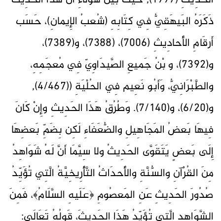
الحَدِيثِ (1997), حَيثُ بَيَّنَ هَؤُلَاءِ أَنَّ هَذَا الحَدِيثً
ذَكَرَهُ البَيهَقِيُّ فِي كِتَابِهِ (شُعبُ الإِيمانِ)، حَسَب
أَرقَامِ الأَحادِيثِ (7006)، (7388)، و(7389)،
و(7392)، وٱبْنُ جَميعِ الصَّيدَاوِيّ فِي مُعجَمِهِ،
والطَّبْرَانِيُّ، وَأَبُو نَعِيم فِي الحُلْيَةِ ((4/467),
و(6/20)، و(7/140). وَطُرُقُ هَذَا الحَدِيثِ وإِنْ كَانَ
فِيهَا بَعضُ المَجَاهِيلِ والضُّعَفَاءِ لَكِن بِضَمِّ بَعضِهَا
إِلَى بَعضٍ يَتَقَوَّى الحَدِيثُ ولا سِيَّمَا أَنَّ لَهُ شَوَاهِدُ
مِنَ القُرْآنِ والسُّنَّةِ والأَحدَاثُ التَّأْرِيخِيَّةُ الَّتِي تُؤَيِّدُ
صُدُورَ الحَدِيثِ عَنِ المَعصُومِ ﴿عَلَيهِ السَّلَامُ﴾، فَمِنَ
الشَّوَاهِدِ الَّتِي تُؤَيِّدُ هَذَا الحَدِيثَ، قَولُهُ تَعَالَى: