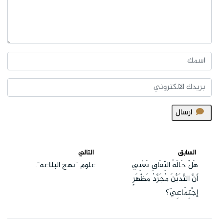
ارسال
السابق
التالي
هَلْ حَالَةُ النِّفَاقِ تَعْنِي
علوم "نهج البلاغة".
أَنَّ التَّدَيُّنَ مُجَرَّدُ مَظْهَرٍ
إجْتِمَاعِيّ؟