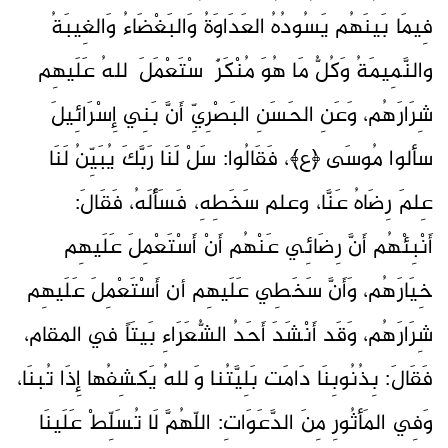
فِيمَا بَينَهُم يَسُودُهُ العَدَاوَةُ وَالبَغْضَاءُ وَالغِيبَةُ
والنَّمِيمَةُ وَكُلُّ مَا هُوَ مُنْكَرٌ ٱسْتَعْمَلَ ٱللهُ عَلَيهِم
شِرَارَهُم، وَعَنِ الحَسَنِ البَصْرِيِّ أَنَّ بَنِي إِسْرَائِيلَ
سألوا مُوسَى ﴿ع﴾، فَقَالُوا: سَلْ لَنَا رَبَّكَ يُبَيِّنُ لَنَا
عِلمَ رِضَاهُ عَنَّا، وعلم سَخَطِهِ، فَسَأَلَهُ، فَقَالَ:
أَنْبِئْهُم أَنَّ رِضَائِي عَنْهُم أَنْ أَسْتَعْمِلَ عَلَيهِم
خِيَارَهُم، وَأَنَّ سَخَطِي عَلَيهِم أن أَسْتَعْمِلَ عَلَيهِم
شِرَارَهُم، وَقَد أَنْشَدَ أَحَدُ الشُّعَرَاءِ بَيتَاً في المقام،
فَقَالَ: بِذُنُوبِنَا دَامَت بَلِيَّتُنا وَٱللهُ يَكشِفُها إِذَا تُبنَا،
وَفِي المَأثُورِ مِنَ الدَّعَوَاتِ: اللّهُمَّ لَا تُسَلِّطْ عَلَينَا