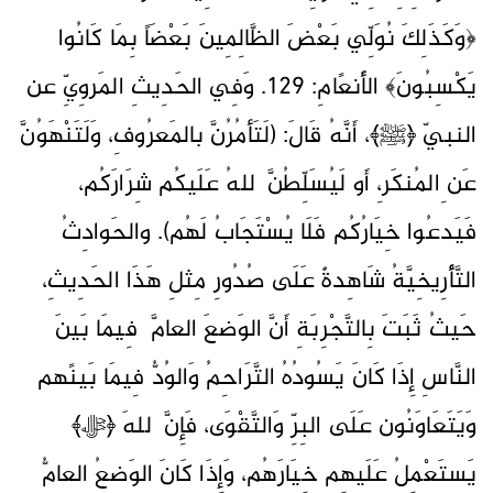
﴿وَكَذَلِكَ نُوَلِّي بَعْضَ الظَّالِمِينَ بَعْضَاً بِمَا كَانُوا
يَكْسِبُونَ﴾ الأَنعًامِ: 129. وَفِي الحَدِيثِ المَروِيِّ عن
النبيّ ﴿ﷺ﴾، أَنَّهُ قَالَ: (لَتَأمُرُنَّ بالمَعرُوفِ، وَلَتَنْهَوُنَّ
عَن ِالمُنكَر،ِ أَو لَيُسَلِّطُنَّ ٱللهُ عَلَيكُم شِرَارَكُم،
فَيَدعُوا خِيَارُكُم فَلَا يُسْتَجَابُ لَهُم). والحَوادِثُ
التَّأْرِيخِيَّةُ شَاهِدةٌ عَلَى صُدُورِ مِثلِ هَذَا الحَدِيثِ،
حَيثُ ثَبَتَ بِالتَّجْرِبَةِ أَنَّ الوَضعَ العامَّ فِيمَا بَينَ
النَّاسِ إِذَا كَانَ يَسُودُهُ التَّرَاحِمُ وَالوُدُّ فِيمَا بَينًهم
وَيَتَعَاوَنُون عَلَى البِرِّ وَالتَّقْوَى، فَإِنَّ ٱللهَ ﴿ﷻ﴾
يَستَعْمِلُ عَلَيهِم خِيَارَهُم، وَإِذَا كَانَ الوَضعُ العامُّ