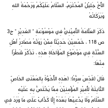
الأَخُ جَلِيْلٌ المُحْتَرَمُ، السَّلَامُ عَلَيْكُمُ وَرَحْمَةُ اللهِ
وَبَرَكَاتُهُ
ذَكَرَ العَلَّامَةُ الأَمِيْنِيُّ فِي مَوْسُوْعَةِ " الغَدِيْرِ " ج3
ص 118 ، خَمْسِيْنَ حَدِيْثَاً مِمَّنْ رَوَتْهُ مَصَادِرُ أَهْلِ
السُّنَّةِ فِي مَوْضُوْعِ المُؤَاخَاةِ هَذِهِ ، نَذْكُرُ شَطْرَاً
مِنْهَا:
قَالَ (قُدِّسَ سِرُّهُ): (هَذِهِ الأُخُوَّةُ بِالمَعْنَى الخَاصِّ
الثَّابِتَةُ لِأَمِيْرِ المُؤْمِنِيْنَ مِمَّا يَخْتَصُّ بِهِ عَلَيْهِ
السَّلَامُ وَلَا يَدَّعِيْهَا بَعْدَهُ إِلَّا كَذَّابٌ عَلَى مَا وَرَدَ فِي