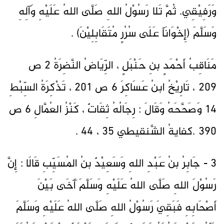
وَرَفِيْقِي. ثُمَّ تَلا رَسُوْلُ اللهِ صَلَّى اللهُ عَلَيْهِ وَآلِهِ
وَسَلَّمَ (إِخْوَانَاً عَلَى سُرُرٍ مُتَقَابِلِيْنَ) .
مَنَاقِبُ أَحْمَدٍ بنِ حَنْبَلٍ ، الرِّيَاضُ النَّضِرَةُ 2 ص
209 ، تَارِيْخُ ابنُ عَسَاكِرَ 6 ص 201 ، تَذْكِرَةُ السِّبْطِ
14 وَصَحَّحَهُ وَقَالَ : رِجَالُهُ ثِقَاتٌ ، كَنْزُ العُمَّالِ 6 ص
390 .كفايةُ الشَّنقيطي 35 ، 44 .
3 - جَابِرُ بنُ عَبْدِ اللهِ وَسَعِيْدٌ بنُ المُسَيِّبِ قَالَا : إِنَّ
رَسُوْلَ اللهِ صَلَّى اللهُ عَلَيْهِ وَسَلَّمَ آَخَى بَيْنَ
أَصْحَابِهِ فَبَقِيَ رَسُوْلُ اللهِ صَلَّى اللهُ عَلَيْهِ وَسَلَّمَ