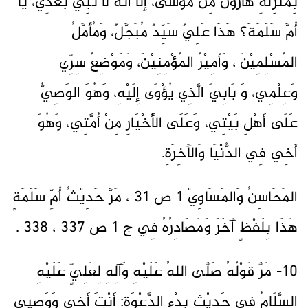
بِمَنْزِلَةِ هَارُوْنَ مِنْ مُوْسَى، إلَّا أَنَّهُ لَا نَبِيَّ بَعْدِي، يَا
أُمَّ سَلَمَةَ؟ هَذَا عَلِيٌ سَيِّدٌ مُبَجَّلٌ، وَمُأَمَّلُ
المُسْلِمِيْنَ ، وَأَمِيْرُ المُؤْمِنِيْنَ، وَمَوْضِعُ سِرِّي
وَعِلْمِي، وَ بَابِيَ الَّذِي يُؤْوَى إِلَيْهِ، وَهُوَ الوَصِيُّ
عَلَى أَهْلِ بَيْتِي، وَعَلَى الأَخْيَارِ مِنْ أُمَّتِي، وَهُوَ
أَخِي فِي الدُّنْيَا وَالآَخِرَةِ.
المَحَاسِنُ وَالمَسَاوِيْ 1 ص 31 ، مَرَّ حَدِيْثُ أُمِّ سَلَمَةٍ
هَذَا بِلَفْظٍ آَخَرَ وَمَصَادِرُهُ فِي ج 1 ص 337 ، 338 .
10- مَرَّ قَوْلُهُ صَلَّى اللهُ عَلَيْهِ وَآلِهِ لِعَلِيٍّ عَلَيْهِ
السَّلَامُ فِي حَدِيْثِ بِدْءِ الدَّعْوَةِ: أَنْتَ أَخِي وَوَصِيِي