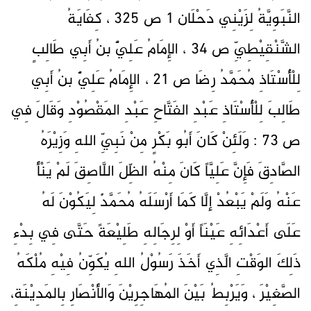
النَّبَوِيَّةُ لِزَيْنِي دَحْلَان 1 ص 325 ، كِفَايَةُ
الشَّنْقِيْطِيِّ ص 34 ، الإِمَامُ عَلِيٌّ بنُ أَبِي طَالِبٍ
لِلْأُسْتَاذِ مُحَمَّدُ رِضَا ص 21 ، الإِمَامُ عَلِيٌّ بنُ أَبِي
طَالِبَ لِلْأُسْتَاذِ عَبْدِ الفَتَّاحِ عَبْدِ المَقْصُوْدِ وَقَالَ فِي
ص 73 : وَلَئِنْ كَانَ أَبُو بَكْرٍ مِنْ نَبِيِّ اللهِ وَزِيْرَهُ
الصَّادِقَ فَإِنَّ عَلِيَّاً كَانَ مِنْهُ الظِّلَ اللَّاصِقَ لَمْ يَنْأَ
عَنْهُ وَلَمْ يَبْعُدْ إلَّا كَمَا أَرْسَلَهُ مُحَمَّدٌ لِيَكُوْنَ لَهُ
عَلَى أَعْدَائِهِ عَيْنَاً أَوْ لِرِجَالِهِ طَلِيْعَةً حَتَّى فِي بِدْءِ
ذَلِكَ الوَقْتِ الَّذِي أَخَذَ رَسُوْلُ اللهِ يُكَوِّنُ فِيْهِ مُلْكَهُ
الصَّغِيْرَ ، وَيَرْبِطُ بَيْنَ المُهَاجِرِيْنَ وَالأَنْصَارِ بِالمَدِيْنَةِ،