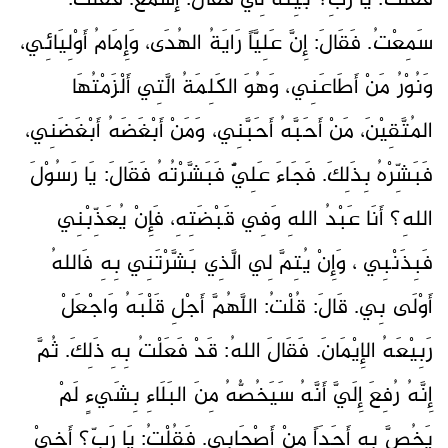
فَقُلْت: يَا رَبِّ؟ بَيِّنْهُ لِي فَقَالَ: إسْمَعْ. فَقُلْتُ:
سَمِعْتُ. فَقَالَ: إِنَّ عَلِيَّاً رَايَةُ الهُدَى، وَإِمَامُ أَوْلِيَائِي،
وَنُوْرُ مَنْ أَطَاعَنِي، وَهُوَ الكَلِمَةُ الَّتِي أَلْزَمْتُهَا
المُتَّقِيْنَ، مَنْ أَحَبَّهُ أَحَبَّنِي، وَمَنْ أَبْغَضَهُ أَبْغَضَنِي،
فَبَشِّرْهُ بِذَلِكَ. فَجَاءَ عَلِيٌّ فَبَشَّرْتُهُ فَقَالَ: يَا رَسُوْلَ
اللهِ؟ أَنَا عَبْدُ اللهِ وَفِي قَبْضَتِهِ، فَإِنْ يُعَذِّبْنِي
فَبِذَنْبِي ، وَإِنْ يُتِمَّ لِي الَّذِي بَشَّرْتَنِي بِهِ فَاللهُ
أَوْلَى بِي. قَالَ: قُلْتُ: اللَّهُمَّ أَجْلِ قَلْبَهُ وَاجْعَلْ
رَبِيْعَهُ الإِيْمَانَ. فَقَالَ اللهُ: قَدْ فَعَلْتُ بِهِ ذَلِكَ. ثُمَّ
إِنَّهُ رُفِعَ إِلَيَّ أَنَّهُ سَيَخُصُّهُ مِنَ البَلَاءِ بِشَيءٍ لَمْ
يَخُصَّ بِهِ أَحَدَاً مِنْ أَصْحَابِي. فَقُلْتُ: يَا رَبِّ؟ أَخِيْ