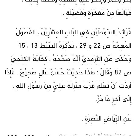
بَكْر وَعُمَرَ وَإدَّخَر عَلِيَّاً لِنَفْسِهِ وَخَصَّهُ بِذَلِكَ ،
فَيَالَهَا مِنْ مَفْخَرَةٍ وَفَضِيْلَةٍ .
فَرَائِدُ السِّمْطَيْنِ فِي البَابِ العِشْرِيْنَ ، الفُصُوْلُ
المُهِمَّةُ ص 22 و 29 ، تَذْكِرَةُ السِّبْطِ 13 ، 15
وَحَكَى عَنِ التِّرْمِذِيِّ أَنَّهُ صَحَّحَهُ ، كِفَايَةُ الكِنْجِيِّ
ص 82 وَقَالَ : هَذَا حَدِيْثٌ حَسَنٌ عَالٍ صَحِيْحٌ ، فَإِذَا
أَرَدْتَ أَنْ تَعْلَمَ قُرْبَ مَنْزِلَةَ عَلِيٍّ مِنْ رَسُوْلِ اللهِ .
إِلَى آَخِرِ مَا مَرَّ.
عَنِ الرِّيَاضِ النَّضِرَةِ .