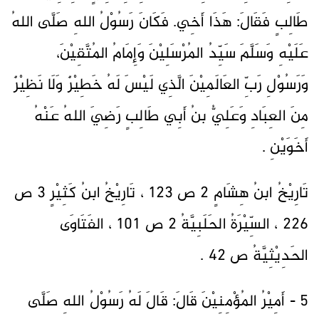
طَالِبٍ فَقَالَ: هَذَا أَخِي. فَكَانَ رَسُوْلُ اللهِ صَلَّى اللهُ
عَلَيْهِ وَسَلَّمَ سَيِّدُ المُرْسَلِيْنَ وَإِمَامُ المُتَّقِيْنَ،
وَرَسُوْلِ رَبِّ العَالَمِيْنَ الَّذِي لَيْسَ لَهُ خَطِيْرٌ وَلَا نَظِيْرٌ
مِنَ العِبَادِ وَعَلِيُّ بنُ أَبِي طَالِبٍ رَضِيَ اللهُ عَنْهُ
أَخَوَيْنِ .
تَارِيْخُ ابنُ هِشَامٍ 2 ص 123 ، تَارِيْخُ ابنُ كَثِيْرٍ 3 ص
226 ، السِّيْرَةُ الحَلَبِيَّةُ 2 ص 101 ، الفَتَاوَى
الحَدِيْثِيَّةُ ص 42 .
5 - أَمِيْرُ المُؤْمِنِيْنَ قَالَ: قَالَ لَهُ رَسُوْلُ اللهِ صَلَّى