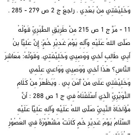
وَخَلِيْفَتِي مِنْ بَعْدِي . راجعْ ج 2 ص 279 - 285 .
11 - مَرَّ ج 1 ص 215 مِنْ طَرِيْقِ الطَّبَرِيِّ قَوْلُهُ
صَلَّى اللهُ عَلَيْهِ وَآَلِهِ يَوْمَ غَدِيْرِ خُمٍّ: إِنَّ عَلِيَّاً بنُ
أَبِي طَالِبٍ أَخِي وَوَصِيِي وَخَلِيْفَتِي. وَقَوْلُهُ: مَعَاشِرَ
النَّاسِ؟ هَذَا أَخِي وَوَصِيِي وَوَاعِي عِلْمِي
وَخَلِيْفَتِي عَلَى مَنْ آَمَنَ بِي . وَيَظْهَرُ مِنْ كَلَامِ
النُّوَيْرِيِّ الَّذِي أَسْلَفْنَاهُ فِي ج 1 ص 288 : أَنَّ
مُؤَاخَاةَ النَّبِيِّ صَلَّى اللهُ عَلَيْهِ وَآلِهِ عَلِيَّاً عَلَيْهِ
السَّلَامُ يَوْمَ غَدِيْرِ خُمٍ كَانَتْ مَشْهُوْرَةً فِي العُصُوْرِ