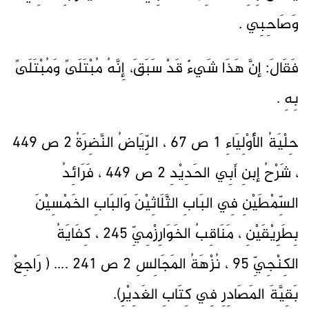
وَصَاحِبِي .
فَقَالَ: إنَّ هَذَا شَيءٌ قَدْ سَبَقَ، إِنَّهُ مُبْتَلَىً وَمُبْتَلَىً
بِهِ .
حِلْيَةُ الأَوْلِيَاءِ 1 ص 67 ، الرِّيَاضُ النَّضِرَةُ 2 ص 449
، شَرْحُ إبنِ أَبِي الحَدِيْدِ 2 ص 449 ، فَرَائِدُ
السِّمْطَيْنِ فِي البَابِ الثَّلَاثِيْنَ وَالبَابِ الخَمْسِيْنَ
بِطَرِيْقَيْنِ ، مَنَاقِبُ الخَوَارِزْمِيِّ 245 ، كِفَايَةُ
الكِنْجِيِّ 95 ، نُزْهَةُ المَجَالِسِ 2 ص 241 .... ( رَاجِعْ
بَقِيَّةَ المَصَادِرِ فِي كِتَابِ الغَدِيْرِ).