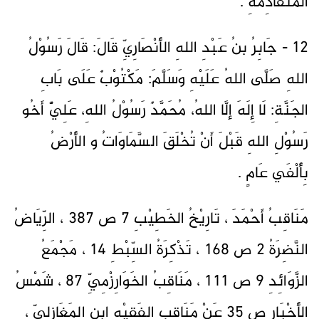
المُتَقَادِمَةِ .
12 - جَابِرُ بنُ عَبْدِ اللهِ الأَنْصَارِيِّ قَالَ: قَالَ رَسُوْلُ
اللهِ صَلَّى اللهُ عَلَيْهِ وَسَلَّمَ: مَكْتُوْبٌ عَلَى بَابِ
الجَنَّةِ: لَا إِلَهَ إلَّا اللهُ، مُحَمَّدٌ رَسُوْلُ اللهِ، عَلِيٌّ أَخُو
رَسُوْلِ اللهِ قَبْلَ أَنْ تُخْلَقَ السَّمَاوَاتُ و الأَرْضُ
بِأَلْفَي عَامٍ .
مَنَاقِبُ أَحْمَدَ ، تَارِيْخُ الخَطِيْبِ 7 ص 387 ، الرِّيَاضُ
النَّضِرَةُ 2 ص 168 ، تَذْكِرَةُ السِّبْطِ 14 ، مَجْمَعُ
الزَّوَائِدِ 9 ص 111 ، مَنَاقِبُ الخَوَارِزْمِيِّ 87 ، شَمْسُ
الأَخْبَارِ ص 35 عَنْ مَنَاقِبِ الفَقِيْهِ ابنِ المَغَازِلِيِّ ،