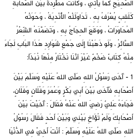
الصَّحِيْحِ كَمَا يَأْتِي ، وَكَانَت مُطَّرِدَةً بَيْنَ الصَّحَابَةِ
كَلَقِبٍ يُعْرَفُ بِهِ ، تَدَاوَلَتْهُ الأَنْدِيَةُ ، وَحَوَتْهُ
المُحَاوَرَاتُ ، وَوَقَعَ الحِجَاجُ بِهِ ، وَتَضَمَّنَهُ الشِّعْرُ
السَّائِرُ ، وَلَو ذَهَبْنَا إلَى جَمْعِ شَوَارِدِ هَذَا البَابِ لَجَاءَ
مِنْهُ كِتَابٌ ضَخْمٌ غَيْرَ أنَّنَا نَخْتَارُ مِنْهَا نُبَذَاً:
1 - آَخَى رَسُوْلُ اللهِ صَلَّى اللهُ عَلَيْهِ وَسَلَّمَ بَيْنَ
أَصْحَابِهِ فَآَخَى بَيْنَ أَبِي بَكْرٍ وَعُمَرَ وَفُلَانٍ وَفَلَانٍ،
فَجَاءَهُ عَلِيٌ رَضِيَ اللهُ عَنْهُ فَقَالَ : آَخَيْتَ بَيْنَ
أَصْحَابِكَ وَلَمْ تُؤَاخِ بَيْنِي وَبَيْنَ أَحَدٍ فَقَالَ رَسُوْلُ
اللهِ صَلَّى اللهُ عَلَيْهِ وَسَلَّمَ : أَنْتَ أَخِيْ فِي الدُّنْيَا