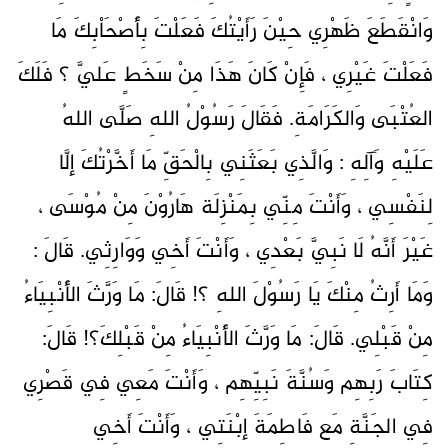
وَانْقَطَعَ ظَهْرِي حِيْنَ رَأَيْتُكَ فَعَلْتَ بِأَصْحَاْبِكَ مَا
فَعَلْتَ غَيْرِي ، فَإِنْ كَانَ هَذَا مِنْ سَخَطٍ عَليَّ ؟ فَلَكَ
العُتْبَى وَالكَرَامَةِ. فَقَالَ رَسُوْلُ اللهِ صَلَّى اللهُ
عَلَيْهِ وَآلِهِ : وَالَّذِي بَعَثَنِي بِالْحَقِّ مَا أَخَّرْتُكَ إلَّا
لِنَفْسِي ، وَأَنْتَ مِنِّي بِمَنْزِلَة هَارُوْنَ مِنْ مُوْسَى ،
غَيْرَ أَنَّهُ لَا نَبِيَّ بَعْدِي ، وَأَنْتَ أَخِي وَوَارِثِي. قَالَ :
وَمَا أَرِثُ مِنْكَ يَا رَسُوْلَ اللهِ ؟! قَالَ: مَا وَرَّثَ الأَنْبِيَاءُ
مِنْ قَبْلِي. قَالَ: مَا وَرَّثَ الأَنْبِيَاءُ مِنْ قَبْلِكَ؟! قَالَ:
كِتَابَ رَبِهِم وَسُنَّةَ نَبِيِّهِم ، وَأَنْتَ مَعِي فِي قَصْرِي
فِي الجَنَّةِ مَع فَاطِمَةَ إبْنَتِي ، وَأَنْتَ أَخِي