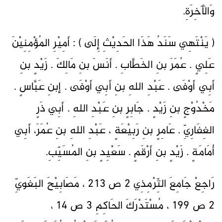
وَالآَخِرَةِ.
( يَنْتَهِي سَنَدُ هَذَا الحَدِيْثِ إِلَى ) : أَمِيْرِ المُؤْمِنِيْنَ
عَلِيٍ . عُمَرَ بنِ الخَطَّابِ . أَنَسَ بنِ مَالِكَ . زَيْدٍ بنِ
أَبِي أَوْفَى . عَبْدِ اللهِ بنِ أَبِي أَوْفَى . إبنِ عَبَّاسٍ .
مَخْدُوْجٍ بنِ زَيْدٍ . جَابِرٍ بنِ عَبْدِ اللهِ . أَبِي ذَرٍ
الغِفَارِيِّ . عَامِرٍ بنِ رَبِيْعَةٍ ، عَبْدِ اللهِ بنِ عُمَرَ، أَبِي
أُمَامَةٍ . زَيْدٍ بنِ أَرْقَمٍ . سَعْيِدٍ بنِ المُسَيِّبِ.
رَاجِعْ جَامِعَ التِّرْمِذِي 2 ص 213 ، مَصَابِيْحَ البَغَويِّ
2 ص 199 ، مُسْتَدْرَكَ الحَاكِمِ 3 ص 14 ،