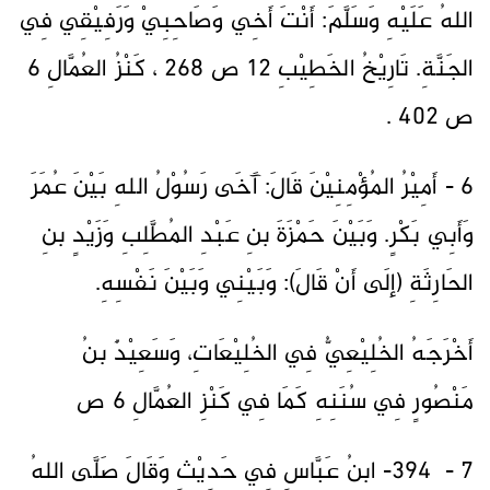
اللهُ عَلَيْهِ وَسَلَّمَ: أَنْتَ أَخِي وَصَاحِبِيْ وَرَفِيْقِي فِي
الجَنَّةِ. تَارِيْخُ الخَطِيْبِ 12 ص 268 ، كَنْزُ العُمَّالِ 6
ص 402 .
6 - أَمِيْرُ المُؤْمِنِيْنَ قَالَ: آَخَى رَسُوْلُ اللهِ بَيْنَ عُمَرَ
وَأَبِي بَكْرٍ. وَبَيْنَ حَمْزَةَ بنِ عَبْدِ المُطَّلِبِ وَزَيْدٍ بنِ
الحَارِثَةِ (إلَى أَنْ قَالَ): وَبَيْنِي وَبَيْنَ نَفْسِهِ.
أَخْرَجَهُ الخُلِيْعِيُّ فِي الخُلِيْعَاتِ، وَسَعِيْدٌ بنُ
مَنْصُورٍ فِي سُنَنِهِ كَمَا فِي كَنْزِ العُمَّالِ 6 ص
7 - 394- ابنُ عَبَّاسٍ فِي حَدِيْثٍ وَقَالَ صَلَّى اللهُ