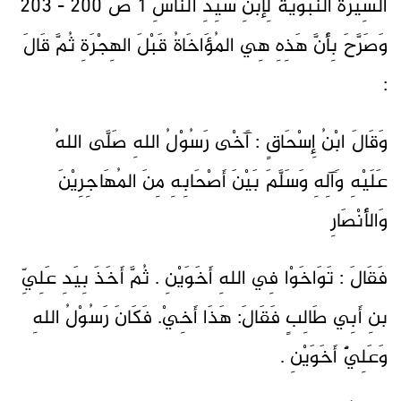
السِّيْرَةُ النَّبَوُيَّةُ لِإبْنِ سَيِّدِ النَّاسِ 1 ص 200 - 203
وَصَرَّحَ بِأَنَّ هَذِهِ هِي المُؤَاخَاةُ قَبْلَ الهِجْرَةِ ثُمَّ قَالَ
:
وَقَالَ ابْنُ إِسْحَاقٍ : آَخْى رَسُوْلُ اللهِ صَلَّى اللهُ
عَلَيْهِ وَآلِهِ وَسَلَّمَ بَيْنَ أَصْحَابِهِ مِنَ المُهَاجِرِيْنَ
وَالأَنْصَارِ
فَقَالَ : تَوَاخَوْا فِي اللهِ أَخَوَيْنِ . ثُمَّ أَخَذَ بِيَدِ عَلِيِّ
بنِ أَبِي طَالِبٍ فَقَالَ: هَذَا أَخِيْ. فَكَانَ رَسُوْلُ اللهِ
وَعَلِيٌّ أَخَوَيْنِ .