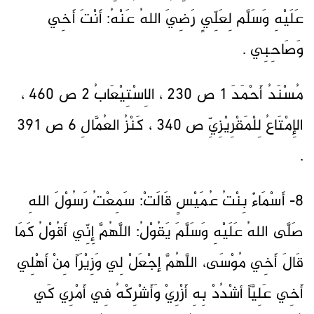
عَلَيْهِ وَسَلَّم لِعَلِّيٍ رَضِيَ اللهُ عَنْهُ: أَنْتَ أَخِي
وَصَاحِبِي .
مُسْنَدُ أَحْمَدَ 1 ص 230 ، الاِسْتِيْعَابُ 2 ص 460 ،
الإِمْتَاعُ لِلْمَقْرِيْزِيِّ ص 340 ، كَنْزُ العُمَّالِ 6 ص 391
.
8- أَسْمَاءٌ بِنْتُ عُمَيْسٍ قَالَتْ: سَمِعْتُ رَسُوْلَ اللهِ
صَلَّى اللهُ عَلَيْهِ وَسَلَّمَ يَقُوْلُ: اللَّهُمَّ إِنِّي أَقُوْلُ كَمَا
قَالَ أَخِي مُوْسَى، اللَّهُمَّ إجْعَلْ لِي وَزِيْرَاً مِنْ أَهْلِي
أَخِي عَلِيَّاً أشْدُدْ بِهِ أَزْرِيْ وَأَشْرِكْهُ فِي أَمْرِي كَي