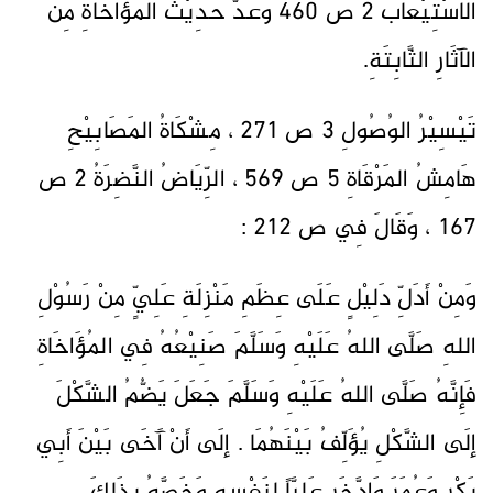
الاسْتِيْعَابَ 2 ص 460 وعُدَّ حَدِيْثُ المُؤَاخَاةِ مِنَ
الآثَارِ الثَّابِتَةِ.
تَيْسِيْرُ الوُصُولِ 3 ص 271 ، مِشْكَاةُ المَصَابِيْحِ
هَامِشُ المَرْقَاةِ 5 ص 569 ، الرِّيَاضُ النَّضِرَةُ 2 ص
167 ، وَقَالَ فِي ص 212 :
وَمِنْ أَدَلِّ دَلِيْلٍ عَلَى عِظَمِ مَنْزِلَةِ عَلِيٍّ مِنْ رَسُوْلِ
اللهِ صَلَّى اللهُ عَلَيْهِ وَسَلَّمَ صَنِيْعُهُ فِي المُؤَاخَاةِ
فَإِنَّهُ صَلَّى اللهُ عَلَيْهِ وَسَلَّمَ جَعَلَ يَضُّمُ الشَّكْلَ
إلَى الشَّكْلِ يُؤَلِّفُ بَيْنَهُمَا . إلَى أَنْ آَخَى بَيْنَ أَبِي