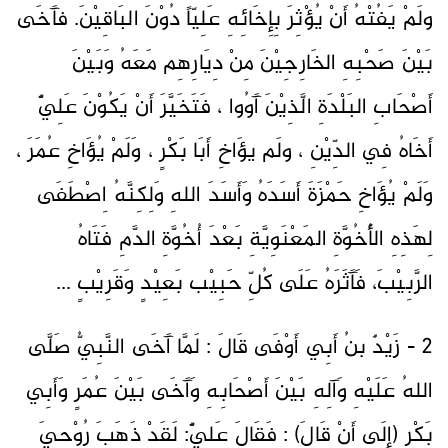
ولَمْ يَفُتْهُ أَنْ يُؤْثِرَ بِإِخَائِهِ عَلِيّاً دُوْنَ البَاقِيْنَ. فآَخَى
بَيْنَ صَحْبِهِ الخَارِجِيْنَ مِنْ دِيَارِهِم مَعَهُ وَبَيْنَ
أَصْحَابِ البَلْدَةِ الَّذِيْنَ آَوُوا ، فَتَخَيَّرَ أَنْ يَكُوْنَ عَلِيٌّ
أَخَاهُ فِي الدِّيْنِ ، ولَم يؤَاخِ أَبَا بَكْرٍ ، وَلَمْ يُؤَاخِ عُمَرَ ،
وَلَمْ يُؤَاخِ حَمْزَةَ أَسَدَهُ وَأَسَدَ اللهِ وَلِكِنَّهُ اِصْطَفَى
لِهَذِهِ الأُخُوَّةِ المَعْنَوِيَّةِ بَعْدَ أُخُوَّةِ الدَّمِ فَتَاهُ
الرَّبِيْبَ، فَآَثَرَهُ عَلَى كُلِّ حَبِيْب بَعِيْدٍ وَقَرِيْبٍ ...
2 - زَيْدٌ بنُ أَبِي أَوْفَى قَالَ : لَمَّا آَخَى النَّبِيُّ صَلَّى
اللهُ عَلَيْهِ وَآلِهِ بَيْنَ أَصْحَابِهِ وَآَخَى بَيْنَ عُمَرٍ وَأَبِي
بَكْرٍ (إِلَى أَنْ قَالَ) : فَقَالَ عَلِيٌّ: لَقَدْ ذَهَبَ رُوْحِيَ