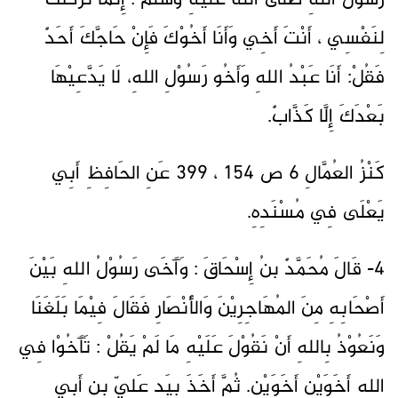
رَسُوْلُ اللهِ صَلَّى اللهُ عَلَيْهِ وَسَلَّمَ : إِنَّمَا تَرَكْتُكَ
لِنَفْسِي ، أَنْتَ أَخِي وَأَنَا أَخُوْكَ فَإِنْ حَاجَّكَ أَحَدٌ
فَقُلْ: أَنَا عَبْدُ اللهِ وَأَخُو رَسُوْلِ اللهِ، لَا يَدَّعِيْهَا
بَعْدَكَ إِلَّا كَذَّابٌ.
كَنْزُ العُمَّالِ 6 ص 154 ، 399 عَنِ الحَافِظِ أَبِي
يَعْلَى فِي مُسْنَدِهِ.
4- قَالَ مُحَمَّدٌ بنُ إِسْحَاقَ : وَآَخَى رَسُوْلُ اللهِ بَيْنَ
أَصْحَابِهِ مِنَ المُهَاجِرِيْنَ وَالأَنْصَارِ فَقَالَ فِيْمَا بَلَغَنَا
وَنَعُوْذُ بِاللهِ أَنْ نَقُوْلَ عَلَيْهِ مَا لَمْ يَقُلْ : تَآَخُوْا فِي
اللهِ أَخَوَيْنِ أَخَوَيْنِ. ثُمَّ أَخَذَ بِيَدِ عَلِيٍّ بنِ أَبِي