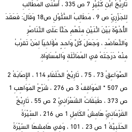
تَارِيْخُ ابْنِ كَثِيْرٍ 7 ص 335 ، أَسْنَى المَطَالِبِ
لِلجَزْرِيِّ ص 9 ، مَطَالِبُ السُّئُوْلِ ص18 وَقَالَ: فَعَقَدَ
الأُخُوَّةَ بَيْنَ اثْنَيْنِ مِنْهُمِ حَثَّاً عَلَى التَّنَاصُرِ
وَالتَّعَاضُدِ ، وَجَعَلَ كُلَّ وَاحِدٍ مُؤَاخِيَاً لِمَنْ تَقرُبُ
مِنْهُ دَرَجَتَهُ فِي المُمَاثَلَةِ وَالمُسَاوَاةِ.
الصَّوَاعِقُ 73 ، 75 ، تَارِيْخُ الخُلَفَاءِ 114 ، الإِصَابَةُ 2
ص 507 * المَوَاقِفُ 3 ص 276 ، شَرْحُ المَوَاهِبِ 1
ص 373 ، طَبَقَاتُ الشَعْرَانِيِّ 2 ص 55 ، تَارِيْخُ
القَرْمَانِيِّ هَامِشُ الكَامِلِ 1 ص 216 ، السِّيْرَةُ
الحَلَبِيَّةُ 1 ص 23 ، 101 ، وَفِي هَامِشِهَا السِّيْرَةُ