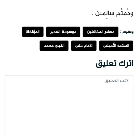
ودُمتُم سالِمين .
وسوم :
مصادر المخالفين
موسوعة الغدير
المؤاخاة
العلامة الأميني
الامام علي
النبي محمد
اترك تعليق