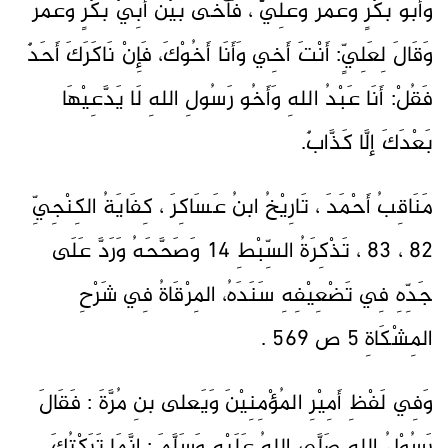
وَأَبُو بَكْرٍ وَعُمَرُ وَعَلِيٌّ ، فَآخَى بَيْنَ أَبِيْ بَكْرٍ وَعُمَرَ
وَقَالَ لِعَلِيٍّ: أَنْتَ أَخِي وَأَنَا أَخُوْكَ، فَإِنْ نَاكَرَكَ أَحَدٌ
فَقُلْ: أَنَا عَبْدُ اللهِ وَأَخُو رَسُولِ اللهِ لَا يَدَّعِيْهَا
بَعْدَكَ إلَّا كَذَّابٌ.
مَنَاقِبُ أَحْمَدَ ، تَارِيْخُ ابنُ عَسَاكِرَ ، كِفَايَةُ الكِنْجِيِّ
82 ، 83 ، تَذْكِرَةُ السِّبْطِ 14 وَصَحَّحَهُ وَرَدَّ عَلَى
جَدِّهِ فِي تَضْعِيْفِهِ سَنَدَهُ، المِرْقَاةُ فِي شَرْحِ
المِشْكَاةِ 5 ص 569 .
وَفِي لَفْظِ أَمِيْرِ المُؤْمِنِيْنَ وَيَعلى بنِ مُرَّةَ : فَقَالَ