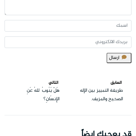
ارسال
السابق
التالي
طريقة التمييز بين الإله
هَلْ يَنُوبُ ٱللهُ عَنِ
الصحيح والمزيف.
الإِنسَانِ؟
قد يعجبك ايضاً