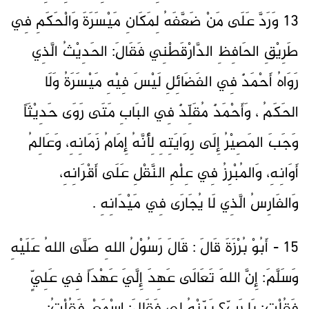
13 وَرَدَّ عَلَى مَنْ ضَعَّفَهُ لِمَكَانِ مَيْسَرَةَ وَالْحَكَمِ فِي
طَرِيْقِ الحَافِظِ الدَّارْقَطْنِي فَقَالَ: الحَدِيْثُ الَّذِي
رَوَاهُ أَحْمَدٌ فِي الفَضَائِلِ لَيْسَ فِيْهِ مَيْسَرَةُ وَلَا
الحَكَمُ ، وَأَحْمَدٌ مُقَلِّدٌ فِي البَابِ مَتَى رَوَى حَدِيْثَاً
وَجَبَ المَصِيْرُ إِلَى رِوَايَتِهِ لِأَنَّهُ إِمَامُ زَمَانِهِ، وَعَالِمُ
أَوَانِهِ، وَالمُبْرِزُ فِي عِلْمِ النَّقْلِ عَلَى أَقْرَانِهِ،
وَالفَارِسُ الَّذِي لَا يُجَارَى فِي مَيْدَانِهِ .
15 - أَبُوْ بُرْزَةَ قَالَ : قَالَ رَسُوْلُ اللهِ صَلَّى اللهُ عَلَيْهِ
وَسَلَّمَ: إِنَّ اللهَ تَعَالَى عَهِدَ إِلَّيَ عَهْدَاً فِي عَلِيٍّ