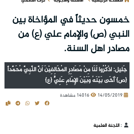
الصفحة الرئيسية
الأسئلة والأجوبة
تراث اسلامي
خمسون حديثاً في المؤاخاة بين
النبي (ص) والإمام علي (ع) من
مصادر أهل السنة.
جَليل: اذْكُرُوا لَنَا مِنْ مَصَادِرِ المُخَالِفِيْنَ أَنَّ النَّبِيَّ مُحَمَّداً
{ص} آَخَى بَيْنَهُ وَبَيْنَ الإِمَامِ عَلِيٍّ {ع}
14/05/2019
14016 مشاهدة
:
اللجنة العلمية