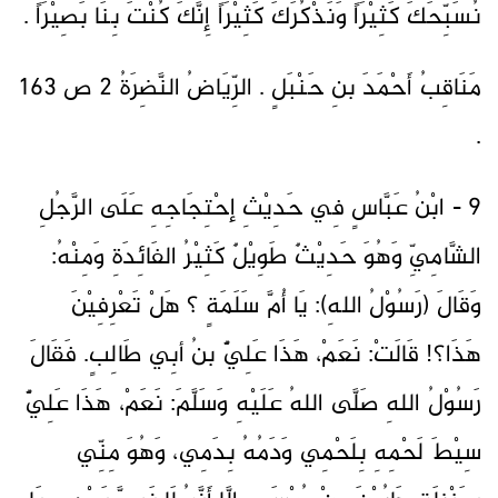
نُسَبِّحَكَ كَثِيْرَاً وَنَذْكُرَكَ كَثِيْرَاً إِنَّكَ كُنْتَ بِنَا بَصِيْرَاً .
مَنَاقِبُ أَحْمَدَ بنِ حَنْبَلٍ . الرِّيَاضُ النَّضِرَةُ 2 ص 163
.
9 - ابْنُ عَبَّاسٍ فِي حَدِيْثِ إحْتِجَاجِهِ عَلَى الرَّجُلِ
الشَّامِيِّ وَهُوَ حَدِيْثٌ طَوِيْلٌ كَثِيْرُ الفَائِدَةِ وَمِنْهُ:
وَقَالَ (رَسُوْلُ اللهِ): يَا أُمَّ سَلَمَةٍ ؟ هَلْ تَعْرِفِيْنَ
هَذَا؟! قَالَتْ: نَعَمْ، هَذَا عَلِيٌّ بنُ أبِي طَالِبٍ. فَقَالَ
رَسُوْلُ اللهِ صَلَّى اللهُ عَلَيْهِ وَسَلَّمَ: نَعَمْ، هَذَا عَلِيٌّ
سِيْطَ لَحْمِهِ بِلَحْمِي وَدَمُهُ بِدَمِي، وَهُوَ مِنِّي