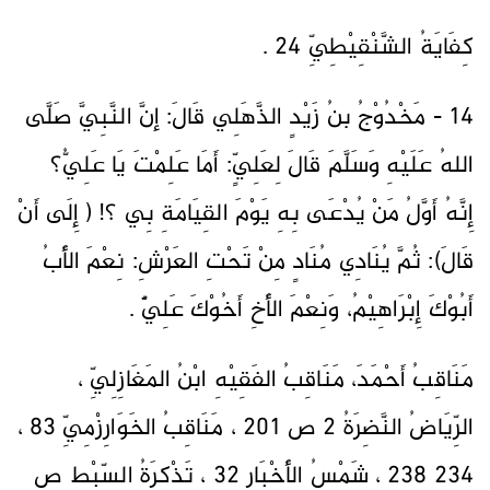
كِفَايَةُ الشَّنْقِيْطِيِّ 24 .
14 - مَخْدُوْجُ بنُ زَيْدٍ الذَّهَلِي قَالَ: إنَّ النَّبِيَّ صَلَّى
اللهُ عَلَيْهِ وَسَلَّمَ قَالَ لِعَلِيٍّ: أَمَا عَلِمْتَ يَا عَلِيُّ؟
إِنَّهُ أَوَّلُ مَنْ يُدْعَى بِهِ يَوْمَ القِيَامَةِ بِي ؟! ( إِلَى أَنْ
قَالَ): ثُمَّ يُنَادِي مُنَادٍ مِنْ تَحْتِ العَرْشِ: نِعْمَ الأَبُ
أَبُوْكَ إِبْرَاهِيْمُ، وَنِعْمَ الأَخِ أَخُوْكَ عَلِيٌّ .
مَنَاقِبُ أَحْمَدَ، مَنَاقِبُ الفَقِيْهِ ابْنُ المَغَازِلِيِّ ،
الرِّيَاضُ النَّضِرَةُ 2 ص 201 ، مَنَاقِبُ الخَوَارِزْمِيِّ 83 ،
234 238 ، شَمْسُ الأَخْبَارِ 32 ، تَذْكِرَةُ السِّبْطِ ص