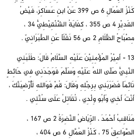
كَنْزُ العُمَالِ 6 ص 399 عَنْ ابنِ عَسَاكِرَ، فَيْضُ
القَدِيْرِ 4 ص 355 ، كِفَايَةُ الشَّنْقِيْطِيُّ 34 ،
مِصْبَاحُ الظَّلَامِ 2 ص 56 نَقْلَاً عَنِ الطَّبَرَانِيّ .
13 - أَمِيْرُ المُؤْمِنِيْنَ عَلَيْهِ السَّلَامُ قَالَ: طَلَبَنِي
النَّبِيُّ صَلَّى اللهُ عَلَيْهِ وَسَلَّمَ فَوَجَدَنِي فِي حَائِطٍ
نَائِمَاً فَضَرَبَنِي بِرِجْلِهِ وَقَالَ: قُمْ فَوَاللهِ لَأُرْضِيَنَّكَ ،
أَنْتَ أَخِي وَأَبُو وِلْدِي ، تُقَاتِلُ عَلَى سُنَّتِي .
مَنَاقِبُ أَحْمَدَ ، الرِّيَاضُ النَّضِرَةُ 2 ص 167 ،
الصَّوَاعِقُ 75 ، كَنْزُ العُمَّالِ 6 ص 404 ،