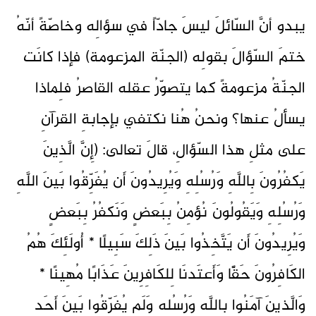
يبدو أنَّ السّائلَ ليسَ جادّاً في سؤالِه وخاصّةً أنّهُ
ختمَ السّؤالَ بقولِه (الجنّة المزعومة) فإذا كانَت
الجنّةُ مزعومةً كما يتصوّرُ عقله القاصرُ فلِماذا
يسألُ عنها؟ ونحنُ هُنا نكتفي بإجابةِ القرآنِ
على مثلِ هذا السّؤالِ، قالَ تعالى: (إِنَّ الَّذِينَ
يَكفُرُونَ بِاللَّهِ وَرُسُلِهِ وَيُرِيدُونَ أَن يُفَرِّقُوا بَينَ اللَّهِ
وَرُسُلِهِ وَيَقُولُونَ نُؤمِنُ بِبَعضٍ وَنَكفُرُ بِبَعضٍ
وَيُرِيدُونَ أَن يَتَّخِذُوا بَينَ ذَلِكَ سَبِيلًا * أُولَئِكَ هُمُ
الكَافِرُونَ حَقًّا وَأَعتَدنَا لِلكَافِرِينَ عَذَابًا مُهِينًا *
وَالَّذِينَ آمَنُوا بِاللَّهِ وَرُسُلِهِ وَلَم يُفَرِّقُوا بَينَ أَحَدٍ