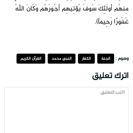
مِنهُم أُولَئِكَ سَوفَ يُؤتِيهِم أُجُورَهُم وَكَانَ اللَّهُ
غَفُورًا رَحِيماً).
وسوم :
الجنة
الكفار
النبي محمد
القرآن الكريم
اترك تعليق