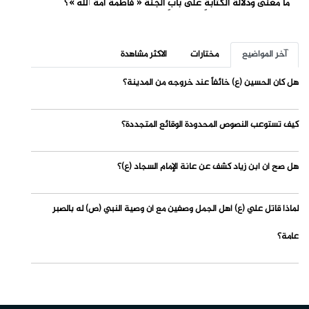
ما معنى ودلالةُ الكتابةِ على بابِ الجنّة « فاطمةُ أمةُ الله »؟
آخر المواضيع
مختارات
الاكثر مشاهدة
هل كان الحسين (ع) خائفاً عند خروجه من المدينة؟
كيف تستوعب النصوص المحدودة الوقائع المتجددة؟
هل صح أن ابن زياد كشف عن عانة الإمام السجاد (ع)؟
لماذا قاتل علي (ع) أهل الجمل وصفين مع أن وصية النبي (ص) له بالصبر
عامة؟