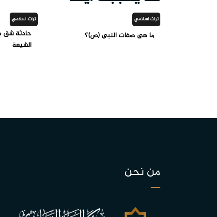
تراث اسلامي
تراث اسلامي
حادثة شق ص
ما هي صفات النبي (ص)؟
الشيعة
من نحن