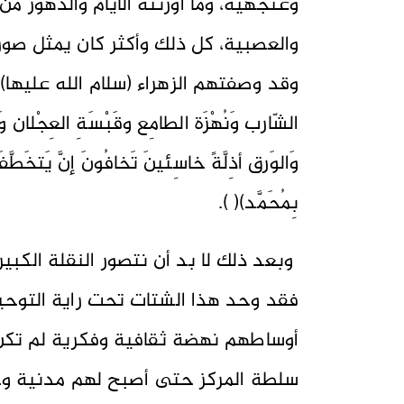
وعنجهية، وما أورثته الأيام والدهور من
والعصبية، كل ذلك وأكثر كان يمثل صو
وقد وصفتهم الزهراء (سلام الله عليها) بقولها:
الشّارب وَنُهْزَة الطامِع وقَبْسَةِ العِجْلان وَمَ
وَالوَرق أذِلَّةً خاسِئينَ تَخافُونَ إنَّ يَتخَطَّ
بِمُحَمَّد)( ).
وبعد ذلك لا بد أن نتصور النقلة الكبيرة
فقد وحد هذا الشتات تحت راية التوحي
أوساطهم نهضة ثقافية وفكرية لم تك
سلطة المركز حتى أصبح لهم مدنية وح