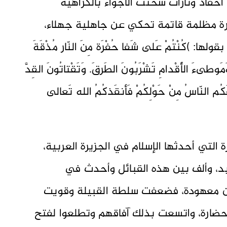
 أحقاد وثارات شحنت الأجواء بالكراهية
رة مظلمة قاتمة تحكي عن جاهلية جهلاء،
 )كُنْتُمْ عَلى شَفا حُفْرَة مِنَ النّار مُذْقَةَ
وطىءَ الأَقْدامِ تَشْرَبُونَ الطَرقَ. وَتَقْتاتُونَ القِدَّ
فَكُم النّاسُ مِنْ حَوْلِكُمْ فَأنقَذكُمُ الله تَعالى
 التي أحدثها الإسلام في الجزيرة العربية،
د، وألف بين هذه القبائل وأحدث في
ن معهودة، فضعفت سلطة القبيلة وقويت
ضارة، واتسعت بذلك آفاقهم وتطلعوا لفتح