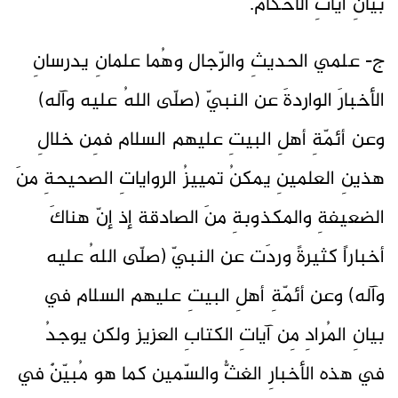
بيانِ آياتِ الأحكام.
ج- علمي الحديثِ والرّجال وهُما علمانِ يدرسانِ
الأخبارَ الواردةَ عن النبيّ (صلّى اللهُ عليه وآله)
وعن أئمّةِ أهلِ البيتِ عليهم السلام فمِن خلالِ
هذينِ العلمينِ يمكنُ تمييزُ الرواياتِ الصحيحةِ منَ
الضعيفةِ والمكذوبةِ منَ الصادقة إذ إنّ هناكَ
أخباراً كثيرةً وردَت عن النبيّ (صلّى اللهُ عليه
وآله) وعن أئمّةِ أهلِ البيتِ عليهم السلام في
بيانِ المُرادِ مِن آياتِ الكتابِ العزيز ولكن يوجدُ
في هذه الأخبارِ الغثُّ والسّمين كما هو مُبيّنٌ في