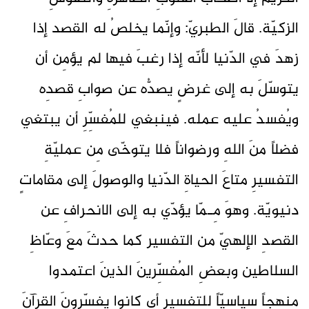
الزكيّة. قالَ الطبريّ: وإنّما يخلصُ له القصد إذا
زهدَ في الدّنيا لأنّه إذا رغبَ فيها لم يؤمِن أن
يتوسّلَ به إلى غرضٍ يصدُّه عن صوابِ قصدِه
ويُفسدُ عليه عمله. فينبغي للمُفسِّرِ أن يبتغي
فضلاً منَ اللهِ ورضواناً فلا يتوخّى مِن عمليّةِ
التفسيرِ متاعَ الحياةِ الدّنيا والوصولَ إلى مقاماتٍ
دنيويّة. وهوَ مِـمّا يؤدّي به إلى الانحرافِ عن
القصدِ الإلهيّ من التفسير كما حدثَ معَ وعّاظِ
السلاطين وبعضِ المُفسِّرينَ الذينَ اعتمدوا
منهجاً سياسيّاً للتفسير أي كانوا يفسِّرونَ القرآنَ