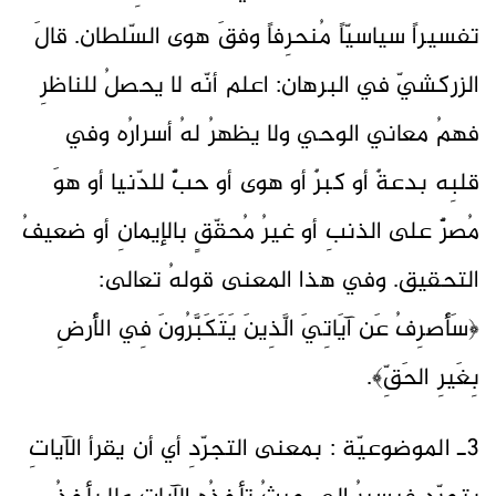
تفسيراً سياسيّاً مُنحرِفاً وفقَ هوى السّلطان. قالَ
الزركشيّ في البرهان: اعلم أنّه لا يحصلُ للناظرِ
فهمُ معاني الوحي ولا يظهرُ لهُ أسرارُه وفي
قلبِه بدعةٌ أو كبرٌ أو هوى أو حبٌّ للدّنيا أو هوَ
مُصرٌّ على الذنبِ أو غيرُ مُحقّقٍ بالإيمانِ أو ضعيفُ
التحقيق. وفي هذا المعنى قولهُ تعالى:
﴿سَأَصرِفُ عَن آيَاتِيَ الَّذِينَ يَتَكَبَّرُونَ فِي الأَرضِ
بِغَيرِ الحَقِّ﴾.
3ـ الموضوعيّة : بمعنى التجرّدِ أي أن يقرأ الآياتِ