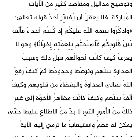
وتوضيحِ مداليلِ ومقاصدِ كثيرٍ منَ الآياتِ
المُباركة. فلا يعقلُ أن يُفسِّر أحدٌ قوله تعالى:
﴿وَاذكُرُوا نِعمَةَ اللّهِ عَلَيكُم إِذ كُنتُم أَعدَاءً فَأَلَّفَ
بَينَ قُلُوبِكُم فَأَصبَحتُم بِنِعمَتِهِ إِخوَانًا﴾ وهو لا
يعرفُ كيفَ كانَت أحوالُهم قبلَ ذلك وسببَ
العداوةِ بينَهم ونوعَها وحدودَها ثمّ كيفَ رفعَ
اللهُ تعالى العداوةَ والبغضاءَ مِن قلوبِهم وكيفَ
ألّفَ بينَهم وكيفَ كانَت مظاهرُ الأخوّة إلى غيرِ
ذلكَ منَ الأمورِ التي لا بدّ منَ الاطلاعِ عليها حتّى
يمكنَ له فهمُ واستيعابُ ما ترمي إليهِ الآيةُ