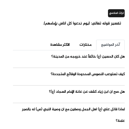
تراث اسلامي
تفسير قوله تعالى: (يوم ندعوا كل أناس بإمامهم).
آخر المواضيع
مختارات
الاكثر مشاهدة
هل كان الحسين (ع) خائفاً عند خروجه من المدينة؟
كيف تستوعب النصوص المحدودة الوقائع المتجددة؟
هل صح أن ابن زياد كشف عن عانة الإمام السجاد (ع)؟
لماذا قاتل علي (ع) أهل الجمل وصفين مع أن وصية النبي (ص) له بالصبر
عامة؟