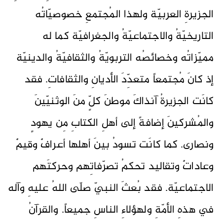
الجزيرةِ العربيّة ولهذا المُجتمعِ خصوصيّاتُه
التاريخيّةُ والاجتماعيّةُ والجغرافيّة كما له
مميّزاتُه وخصائصُه التربويّةُ والثقافيّةُ والدينيّة
إذ كانَ مُجتمعاً متعدِّدَ الأديانِ والثقافاتِ. فقد
كانَت الجزيرةُ آنذاكَ موطنَ كلٍّ منَ الوثنيّينَ
والمُشركينَ إضافةً إلى أهلِ الكتابِ مِن يهودٍ
ونصارى. كما كانَت تسودُ بينَ أهلها أعرافٌ وقيمٌ
وعاداتٌ وتقاليد تحكمُ تصرّفاتِهم وحركتَهم
الاجتماعيّة. فقد بُعثَ النبيّ صلّى اللهُ عليهِ وآله
في هذهِ الأمّةِ ولهؤلاءِ الناسِ جميعاً. والقرآنُ