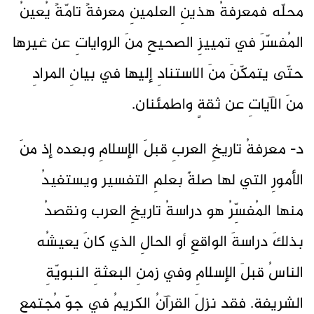
محلّه فمعرفةُ هذينِ العلمينِ معرفةً تامّةً يُعينُ
المُفسّرَ في تمييزِ الصحيحِ منَ الرواياتِ عن غيرها
حتّى يتمكّنَ منَ الاستنادِ إليها في بيانِ المرادِ
منَ الآياتِ عن ثقةٍ واطمئنان.
د- معرفةُ تاريخِ العربِ قبلَ الإسلامِ وبعده إذ منَ
الأمورِ التي لها صلةٌ بعلمِ التفسير ويستفيدُ
منها المُفسِّرُ هو دراسةُ تاريخِ العرب ونقصدُ
بذلكَ دراسةَ الواقعِ أو الحالِ الذي كانَ يعيشُه
الناسُ قبلَ الإسلامِ وفي زمنِ البعثةِ النبويّةِ
الشريفة. فقد نزلَ القرآنُ الكريمُ في جوِّ مُجتمعِ