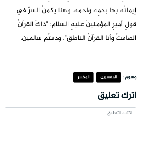
إيمانُه بها بدمِه ولحمه، وهنا يكمنُ السرّ في
قولِ أميرِ المؤمنينَ عليهِ السلام: "ذاكَ القرآنُ
الصامتُ وأنا القرآنُ الناطق". ودمتُم سالمين.
وسوم :
المفسرين
المفسر
اترك تعليق