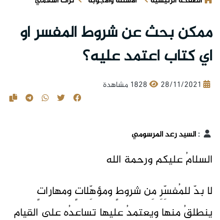
الصفحة الرئيسية
الأسئلة والأجوبة
تراث اسلامي
ممكن بحث عن شروط المفسر او
اي كتاب اعتمد عليه؟
28/11/2021
1828 مشاهدة
:
السيد رعد المرسومي
السلامُ عليكم ورحمة الله
لا بدّ للمُفسِّرِ مِن شروطٍ ومؤهِّلاتٍ ومهاراتٍ
ينطلقُ منها ويعتمدُ عليها تساعدُه على القيامِ