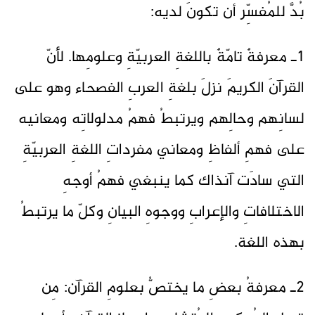
بُدَّ للمُفسِّر أن تكونَ لديه:
1ـ معرفةٌ تامّةٌ باللغةِ العربيّةِ وعلومِها. لأنّ
القرآنَ الكريمَ نزلَ بلغةِ العربِ الفصحاء وهو على
لسانِهم وحالِهم ويرتبطُ فهمُ مدلولاتِه ومعانيه
على فهمِ ألفاظِ ومعاني مفرداتِ اللغةِ العربيّةِ
التي سادَت آنذاك كما ينبغي فهمُ أوجهِ
الاختلافاتِ والإعرابِ ووجوهِ البيانِ وكلّ ما يرتبطُ
بهذه اللغة.
2ـ معرفةُ بعضِ ما يختصُّ بعلومِ القرآن: مِن