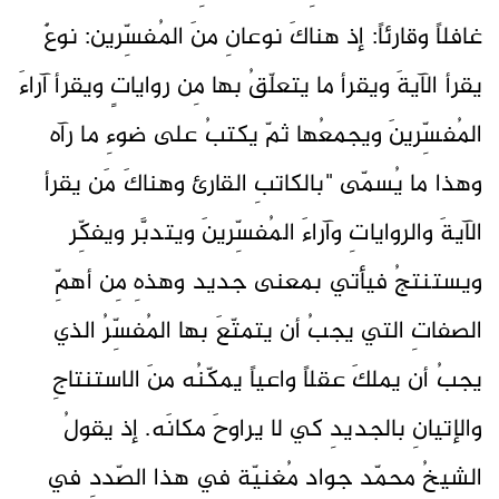
غافلاً وقارئاً: إذ هناكَ نوعانِ منَ المُفسِّرين: نوعٌ
يقرأ الآيةَ ويقرأ ما يتعلّقُ بها مِن رواياتٍ ويقرأ آراءَ
المُفسِّرينَ ويجمعُها ثمّ يكتبُ على ضوءِ ما رآه
وهذا ما يُسمّى "بالكاتبِ القارئ وهناكَ مَن يقرأ
الآيةَ والرواياتِ وآراءَ المُفسِّرينَ ويتدبَّر ويفكِّر
ويستنتجُ فيأتي بمعنى جديد وهذهِ مِن أهمِّ
الصفاتِ التي يجبُ أن يتمتّعَ بها المُفسِّرُ الذي
يجبُ أن يملكَ عقلاً واعياً يمكّنُه منَ الاستنتاجِ
والإتيانِ بالجديدِ كي لا يراوحَ مكانَه. إذ يقولُ
الشيخُ محمّد جواد مُغنيّة في هذا الصّددِ في