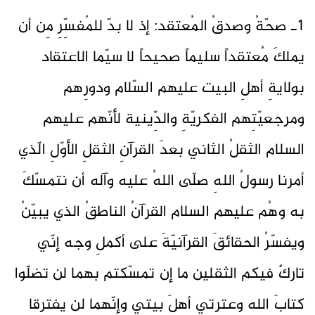
1ـ صحّةُ وصدقُ المُعتقد: إذ لا بدّ للمُفسِّرِ مِن أن
يملكَ مُعتقداً سليماً صحيحاً لا سيّما الاعتقاد
بولايةِ أهلِ البيت عليهم السّلام ودورِهم
ومرجعيّتِهم الفكريّةِ والدِّينية لأنّهم عليهم
السلام الثقلُ الثاني بعدَ القرآنِ الثقلِ الأوّلِ الّذي
أمرنا رسولُ اللهِ صلّى اللهُ عليه وآله أن نتمسّكَ
به وهُم عليهم السلام القرآنُ الناطقُ الذي يبيّنُ
ويفسّرُ الحقائقَ القرآنيّةَ على أكملِ وجه إنّي
تاركٌ فيكم الثقلين ما إن تمسّكتم بهما لن تضلّوا
كتابَ اللهِ وعترتي أهلَ بيتي وإنّهما لن يفترقا