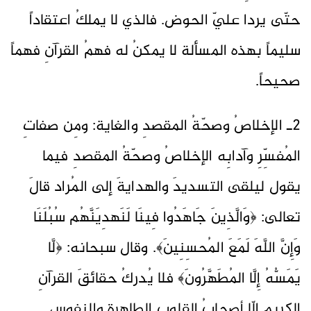
حتّى يردا عليّ الحوض. فالذي لا يملكُ اعتقاداً
سليماً بهذه المسألة لا يمكنُ له فهمُ القرآنِ فهماً
صحيحاً.
2ـ الإخلاصُ وصحّةُ المقصدِ والغاية: ومِن صفاتِ
المُفسِّرِ وآدابِه الإخلاصُ وصحّةُ المقصدِ فيما
يقول ليلقى التسديدَ والهدايةَ إلى المُراد قالَ
تعالى: ﴿وَالَّذِينَ جَاهَدُوا فِينَا لَنَهدِيَنَّهُم سُبُلَنَا
وَإِنَّ اللَّهَ لَمَعَ المُحسِنِينَ﴾. وقال سبحانه: ﴿لَّا
يَمَسُّهُ إِلَّا المُطَهَّرُونَ﴾ فلا يُدركُ حقائقَ القرآنِ
الكريم إلّا أصحابُ القلوبِ الطاهرةِ والنفوسِ