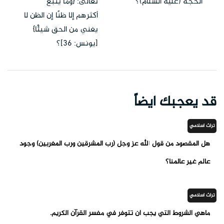
الحجة (عليه السلام)؟
تعالى: {وما يتبع
أكثرهم إلا ظنًا إن الظن لا
يغني من الحق شيئًا}
[يونس: 36]؟
قد يعجبك ايضاً
تراث اسلامي
هل المقصود من قول الله عز وجل (رب المشرقين ورب المغربين) وجود
عالم غير عالمنا؟
تراث اسلامي
ماهي الشروط التي يجب أن تتوفر في مفسر القرآن الكريم.