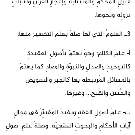
قبيلِ المُحكمِ والمُتشابه وإعجازِ القرآنِ وأسبابِ
نزولِه ونحوها.
3ـ العلومُ التي لها صلةٌ بعلمِ التفسير منها:
أ- علمُ الكلام: وهوَ يهتمّ بأصولِ العقيدةِ
كالتوحيدِ والعدلِ والنبوّةِ والمعادِ كما يهتمّ
بالمسائلِ المُرتبطةِ بها كالجبرِ والتفويضِ
والحُسنِ والقُبح... وغيرِها.
ب- علمُ أصولِ الفقهِ ويفيدُ المُفسِّرَ في مجالِ
آياتِ الأحكامِ والبحوثِ الفقهيّة. وصلةُ علمِ أصولِ