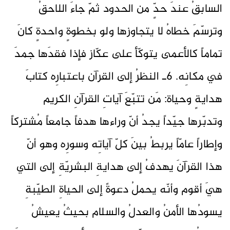
السابقُ عندَ حدٍّ من الحدود ثمّ جاءَ اللاحقُ
وترسّمَ خطاهُ لا يتجاوزها ولو بخطوةٍ واحدةٍ كانَ
تماماً كالأعمى يتوكّأ على عكّاز فإذا فقدَها جمدَ
في مكانِه. 6ـ النظرُ إلى القرآن باعتبارِه كتابَ
هدايةٍ وحياة: مَن تتبّعَ آياتِ القرآنِ الكريم
وتدبّرها جيّداً يجدُ أنّ وراءها هدفاً جامعاً مُشتركاً
وإطاراً عامّاً يربطُ بينَ كلّ آياتِه وسورِه وهو أنّ
هذا القرآنَ يهدفُ إلى هدايةِ البشريّةِ إلى التي
هيَ أقوم وأنّه يحملُ دعوةً إلى الحياةِ الطيّبةِ
يسودُها الأمنُ والعدلُ والسلام بحيثُ يعيشُ