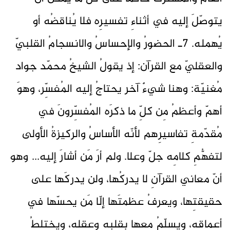
يتوصّلَ إليه في أثناءِ تفسيرِه فلا يُناقضُه أو
يُهمله. 7ـ الحضورُ والإحساسُ والانسجامُ القلبيّ
والعقليّ مع القرآن: إذ يقولُ الشيخُ محمّد جواد
مُغنيّة: وهنا شيءٌ آخر يحتاجُ إليه المُفسِّر، وهوَ
أهمّ وأعظمُ مِن كلِّ ما ذكرَه المُفسِّرونَ في
مُقدّمةِ تفاسيرِهم لأنّه الأساسُ والركيزةُ الأولى
لتفهُّمِ كلامِه جلّ وعلا. ولم أرَ مَن أشارَ إليه... وهو
أنّ معاني القرآنِ لا يدركُها، ولن يدركَها على
حقيقتِها، ويعرفُ عظمتَها إلّا مَن يحسّها في
أعماقِه، ويسلّمُ معها بقلبِه وعقلِه، ويختلطُ