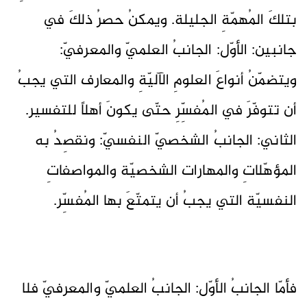
بتلكَ المُهمّةِ الجليلة. ويمكنُ حصرُ ذلكَ في
جانبين: الأوّل: الجانبُ العلميّ والمعرفيّ:
ويتضمّنُ أنواعَ العلومِ الآليّةِ والمعارف التي يجبُ
أن تتوفّرَ في المُفسِّرِ حتّى يكونَ أهلاً للتفسير.
الثاني: الجانبُ الشخصيّ النفسيّ: ونقصِدُ به
المؤهّلاتِ والمهارات الشخصيّة والمواصفاتِ
النفسيّة التي يجبُ أن يتمتّعَ بها المُفسِّر.
فأمّا الجانبُ الأوّل: الجانبُ العلميّ والمعرفيّ فلا