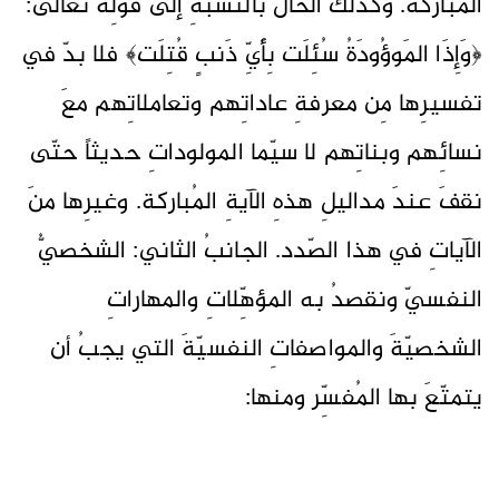
المُباركة. وكذلكَ الحالُ بالنسبةِ إلى قولِه تعالى:
﴿وَإِذَا المَوؤُودَةُ سُئِلَت بِأَيِّ ذَنبٍ قُتِلَت﴾ فلا بدّ في
تفسيرِها مِن معرفةِ عاداتِهم وتعاملاتِهم معَ
نسائِهم وبناتِهم لا سيّما المولوداتِ حديثاً حتّى
نقفَ عندَ مداليلِ هذهِ الآيةِ المُباركة. وغيرِها منَ
الآياتِ في هذا الصّدد. الجانبُ الثاني: الشخصيُّ
النفسيّ ونقصدُ به المؤهِّلاتِ والمهاراتِ
الشخصيّةَ والمواصفاتِ النفسيّةَ التي يجبُ أن
يتمتّعَ بها المُفسِّر ومنها: