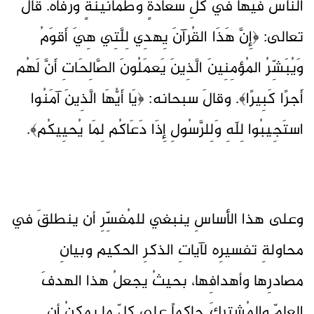
الناسُ فيها في كلِّ سعادةٍ وطمأنينةٍ ورفاه. قالَ
تعالى: ﴿إِنَّ هَذَا القُرآنَ يِهدِي لِلَّتِي هِيَ أَقوَمُ
وَيُبَشِّرُ المُؤمِنِينَ الَّذِينَ يَعمَلُونَ الصَّالِحَاتِ أَنَّ لَهُم
أَجرًا كَبِيرًا﴾. وقالَ سبحانه: ﴿يَا أَيُّهَا الَّذِينَ آمَنُوا
استَجِيبُوا لِلّهِ وَلِلرَّسُولِ إِذَا دَعَاكُم لِمَا يُحيِيكُم﴾.
وعلى هذا الأساسِ ينبغي للمُفسِّرِ أن ينطلقَ في
محاولةِ تفسيرِه لآياتِ الذكرِ الحكيم وبيانِ
مصادرِها وأهدافِها، بحيثُ يجعلُ هذا الهدفَ
العامّ والمُشتركَ حاكماً على كلّ ما يمكنُ أن