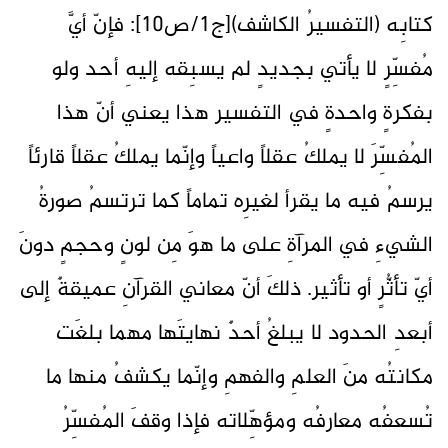
كتابِه (التفسيرُ الكاشف)[ج1/ص10]: فإنّ أيَّ
مُفسِّرٍ لا يأتي بجديدٍ لم يسبِقه إليهِ أحد ولو
بفكرةٍ واحدةٍ في التفسير هذا يعني أنّ هذا
المُفسِّرَ لا يملكُ عقلاً واعياً وإنّما يملكُ عقلاً قارئاً
يرسمُ فيه ما يقرأ لغيرِه تماماً كما ترتسمُ صورةُ
الشيءِ في المرآةِ على ما هوَ مِن لونٍ وحجمٍ دونَ
أيّ تأثُّرٍ أو تأثير. ذلكَ أنّ معاني القرآنِ عميقةٌ إلى
أبعدِ الحدود لا يبلغُ أحدٌ نهايتَها مهما بلغَت
مكانتُه منَ العلمِ والفهمِ وإنّما يكشفُ منها ما
تُسعفُه معارفُه ومؤهِّلاته فإذا وقفَ المُفسِّرُ