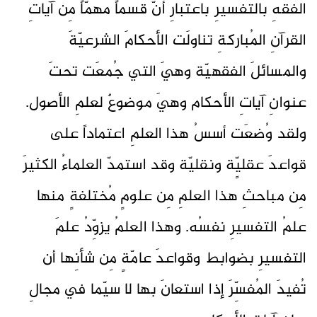
الفقهِ بالتفسيرِ باعتبارِ أنّ قسماً مهمّاً مِن آياتِ
القرآنِ المُباركةِ تناولَت الأحكامَ الشرعيّةَ
والمسائلَ الفقهيّة وهيَ التي جُمعَت تحتَ
عنوانِ آياتِ الأحكام وهيَ موضوعٌ لعلمِ الأصول.
ولقد وُضعَت أسسُ هذا العلمِ اعتماداً على
قواعدَ عقليٍّة ونقليّة وقد استمدّ العلماءُ الكثيرَ
مِن مباحثِ هذا العلمِ مِن علومٍ مُختلفةٍ منها
علمُ التفسيرِ نفسُه. وهذا العلمُ يزوِّدُ علمَ
التفسيرِ بضوابط وقواعدَ عامّةٍ مِن شأنِها أن
تُفيدَ المُفسِّرَ إذا استعانَ بها لا سيّما في مجالِ