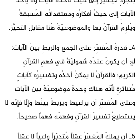
بتجرّدٍ فيسيرُ إلى حيثُ تأخذُه الآيات ولا يأخذُ
الآياتِ إلى حيثُ أفكارُه ومعتقداتُه المُسبقةُ
ويُلزِمُ القرآنَ بها والموضوعيّةُ هُنا مقابل التحيُّز.
4ـ قدرةُ المُفسِّرِ على الجمعِ والربطِ بينَ الآيات:
أي أن يكونَ عندَه شموليّةٌ في فهمِ القرآنِ
الكريم؛ فالقرآنُ لا يمكنُ أخذُه وتفسيرُه كآياتٍ
مُتناثرةٍ لأنّه هناكَ وحدةٌ موضوعيّةٌ بينَ الآيات
وعلى المُفسِّرِ أن يراعيها ويربطَ بينَها وإلّا فإنّه لا
يستطيعُ تفسيرَ القرآنِ وفهمَه فهماً صحيحاً.
5ـ أن يملكَ المُفسِّرُ عقلاً مُتدبِّراً واعياً لا عقلاً