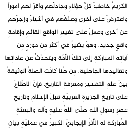
الكريمُ خاطبَ كلَّ هؤلاءِ وجادلَهم وأقرّ لهم أموراً
واعترضَ على أخرى وعنّفَهم في أشياءَ وزجرَهم
عن أخرى وعملَ على تغييرِ الواقعِ القائمِ وإقامةِ
واقعٍ جديد. وهوَ يشيرُ في أكثر مِن موردٍ مِن
آياتِه المباركةِ إلى تلكَ الأمّة ويتحدّثُ عن عاداتِها
وتقاليدِها الجاهلية. مِن هُنا كانَت الصلةُ الوثيقةُ
بينَ علمِ التفسيرِ ومعرفةِ التاريخ. فإنّ الاطّلاعَ
على تاريخِ الجزيرةِ العربيّةِ قبلَ الإسلامِ وتاريخِ
عصرِ رسولِ الله صلّى اللهُ عليهِ وآله والبعثةِ
المُباركة له الأثرُ الإيجابيّ الكبيرُ في عمليّةِ بيانِ