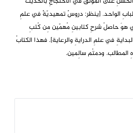
 الحسنِ على الموثّق في الاحتجاجِ بالحديث
بابِ الواحد. [ينظر: دروسٌ تمهيديّةٌ في علمِ
ي هوَ حاصلُ شرحِ كتابينِ مُهمّين مِن كُتبِ
لبدايةِ في علمِ الدرايةِ والرعاية]. فهذا الكتابُ
ِ المطالب. ودمتُم سالِمين.