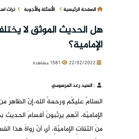
الصفحة الرئيسية
الأسئلة والأجوبة
تراث اس
هل الحديث الموثق لا يختل
الإمامية؟
22/02/2022
1581 مشاهدة
:
السيد رعد المرسومي
السلامُ عليكُم ورحمةُ الله،إنّ الظاهرَ منَ
منَ الثقاتِ الإماميّةِ، أي أنّ رواةَ هذا ا