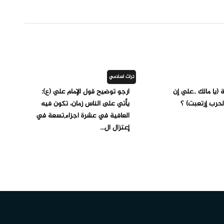
تراث اسلامي
 (يا مالك ..علي إن
أرجو توضيح قول الإمام علي (ع):
حرب إرتعبت) ؟
يأتي على الناس زمان، تكون فيه
العافية في عشرة أجزاء,تسعة في
إعتزال ال...