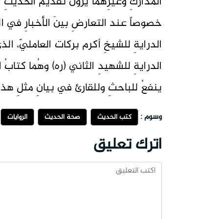
المداركِ وغيرِهما يرونَ تقديمَ الحديثِ
خصوصاً عند التعارضِ بينَ الأخبارِ في ال
الدرايةِ للشيخِ أكرم بركات العامليّ، الذ
الدرايةِ للشهيدِ الثاني (ره) وهُما كتابُ ا
ينفعُ للباحثِ وللقارئ في بيانِ مثلِ هذه
وسوم :
كتب الحديث
صحة الحديث
الروايات
اترك تعليق