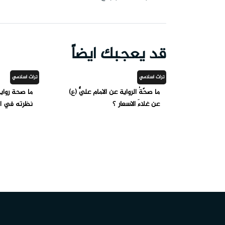
قد يعجبك ايضاً
تراث اسلامي
تراث اسلامي
ما صحّةُ الرواية عن الامام عليٍّ (ع)
ما صحة رواية
عن غلاءَ الاسعار ؟
نظرته في ال