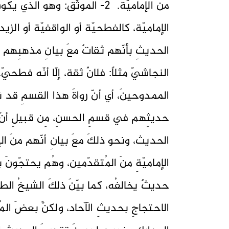
منَ الإماميّة. 2- الموثّق: وهوَ
الإماميّة، كالفطحيّة أو الواقفيّة أو الزيد
الحديثِ بأنّهم ثقاتٌ معَ بيانِ مذهبِهم ا
الممدوحينَ، أي أنّ رواةَ هذا القسمِ قد ن
حديثِهم في قسمِ الحسنِ، مِن قبيلِ أنّ ه
الحديث، ونحو ذلكَ معَ بيانِ أنّهم منَ الإ
الإماميّةِ منَ المُتقدّمين، وهُم يحتجّونَ
حديثٌ يخالفُه، كما بيّنَ ذلكَ الشيخُ ال
الاحتجاجِ بحديثِ الآحاد، ولكنَّ بعضَ المُ