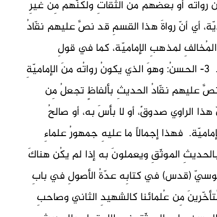
 الذي يكونُ رواتُه أو بعضُهم منَ الثقاتِ ولكنّهم مِن غيرِ
يّة، أي أنّ رواةَ هذا القسمِ قد نصَّ عليهم نقّادُ
لمُخالفِ لمذهبِ الإماميّة، كما في قولِ
النجاشيّ مثلاً: فلانٌ ثقة، إلّا أنّه فطحيّ. 3- الحسنُ: وهوَ الذي يكونُ رواتُه منَ الإماميّةِ
صَّ عليهم نقّادُ الحديثِ بألفاظٍ تجعلُ مِن
ذا الراوي صدوقٌ، أو لا بأسَ به، أو صالحُ
ماميّة. فهذا إجمالاً ما عليهِ جمهورُ علماءِ
 بالحديثِ الموثّقِ ويعملونَ به إذا لم يكُن هناكَ
طوسيّ (قدس) في كتابِه عدّةُ الأصولِ في بابِ
تأخّرينَ مِن عُلمائنا كالشهيدِ الثاني وصاحبِ