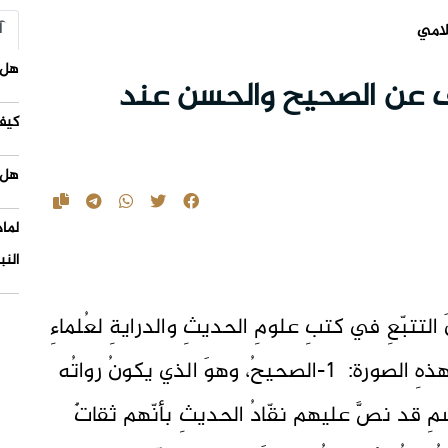
آ
لامي
هل 
ف عن الصحيح والحسن عند
كيف
هل 
لما
النب
 التتبّعِ في كتبِ علومِ الحديثِ والدرايةِ لعُلماءِ
الإماميّة، أنّهم يرتّبونَ أقسامَ الحديثِ بهذهِ الصورة: 1-الصحيحُ، وهوَ الذي يكونُ رواتُه
لقسمِ قد نصَّ عليهم نقّادُ الحديثِ بأنّهم ثقاتٌ