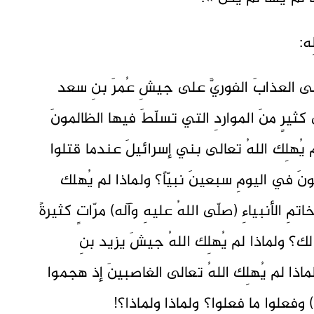
ه:
عالى العذابَ الفوريَّ على جيشِ عُمرَ بنِ سعد
 كثيرٍ منَ المواردِ التي تسلّطَ فيها الظالمونَ
لم يُهلِك اللهُ تعالى بني إسرائيلَ عندما قتلوا
لونَ في اليومِ سبعينَ نبيّاً؟ ولماذا لم يُهلك
مِ الأنبياءِ (صلّى اللهُ عليهِ وآله) مرّاتٍ كثيرةً
لك؟ ولماذا لم يُهلِك اللهُ جيشَ يزيد بنِ
اذا لم يُهلِك اللهُ تعالى الغاصبينَ إذ هجموا
) وفعلوا ما فعلوا؟ ولماذا ولماذا؟!