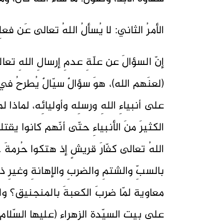
الأمرُ الثاني: لا يُسألُ اللهُ تعالى عَن فعلِ
إنّ السؤالَ عن علّةِ عدمِ إرسالِ اللهِ ت
(لعنَهم الله)، هوَ سؤالٌ سيّالٌ يُطرحُ في
على أنبياءِ اللهِ ورسلِه وأوليائِه، لماذا 
الكثيرَ منَ الأنبياءِ حتّى أنّهم كانوا يقت
اللهُ تعالى كفّارَ قريشٍ إذ هتكوا حُرمةَ خات
بالسبِّ والشتمِ والضربِ والإهانةِ وغيرِ ذ
معاوية لمّا ضربَ الكعبةَ بالمنجنيق؟ ولم
على بيتِ السيّدةِ الزهراءِ (عليها السّلام