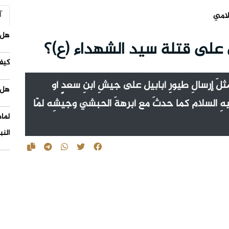
آ
لامي
هل 
ي على قتلة سيد الشهداء (ع)؟
كيف
َ مثلَ إرسالِ طيورِ أبابيل على جيشِ ابنِ سعدٍ أو
هل 
يهِ السلام كما حدثَ مع أبرهةَ الحبشي وجيشِه لمّا
لما
النب