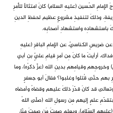
 الإمامِ الحُسين (عليهِ السلام) كانَ امتثالاً للأمرِ
ريفةِ، وذلكَ لتنفيذِ مشروعٍ عظيم لحفظِ الدينِ
لكَ باستشهادِه واستشهادِ أصحابِه.
ى الكُلينيّ في [الكافي ج1 ص261] عن ضريسٍ الكناسيّ، عن الإمامِ الباقرِ (عليهِ
داك، أرأيتَ ما كانَ مِن أمرِ قيامِ عليٍّ بنِ أبي
خروجِهم وقيامِهم بدينِ الله (عزَّ ذكرُه)، وما
ِ بهم حتّى قُتلوا وغلبوا؟ فقالَ أبو جعفرٍ
كَ وتعالى قد كانَ قدّرَ ذلكَ عليهم وقضاهُ وأمضاه
تقدّمِ علمٍ إليهم مِن رسولِ الله (صلّى اللهُ
(عليهم السّلام)، وبعلمٍ صمتَ مَن صمتَ منّا،