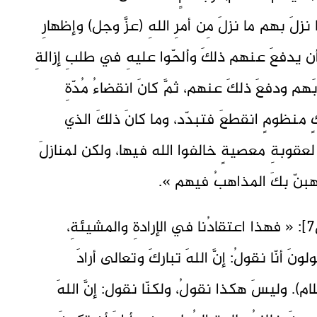
لَ بهم ما نزلَ مِن أمرِ اللهِ (عزَّ وجل) وإظهارِ
ن يدفعَ عنهم ذلكَ وألحّوا عليهِ في طلبِ إزالةِ
هم ودفعَ ذلكَ عنهم، ثمَّ كانَ انقضاءُ مُدّةِ
 منظومٍ انقطعَ فتبدّد، وما كانَ ذلكَ الذي
 لعقوبةِ معصيةٍ خالفوا الله فيها، ولكن لمنازلَ
تذهبنّ بكَ المذاهبُ فيهم ».
قالَ الشيخُ الصدوقُ في [الاعتقاداتِ ص7]: « فهذا اعتقادُنا في الإرادةِ والمشيئةِ،
أنّا نقولُ: إنَّ اللهَ تباركَ وتعالى أرادَ
م). وليسَ هكذا نقولُ، ولكنّا نقول: إنَّ اللهَ