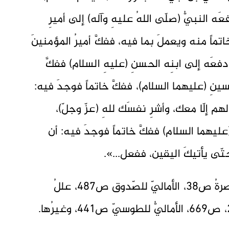
 النبيُّ (صلّى اللهُ عليهِ وآله) إلى أميرِ
اتماً منه ويعملَ بما فيه، ففكَّ أميرُ المؤمنينَ
 دفعَه إلى ابنِه الحسنِ (عليهِ السلام) ففكَّ
ُسينِ (عليهما السلام)، ففكَّ خاتماً فوجدَ فيه:
هم إلّا معك، وأشرِ نفسَك للهِ (عزّ وجلّ)،
(عليهما السلام) ففكَّ خاتماً فوجدَ فيه: أن
حتّى يأتيكَ اليقين، ففعل...».
ينظر: الكافي ج1 ص281، الإمامةُ والتبصرةُ ص38، الأماليّ للصّدوق ص487، عللُ