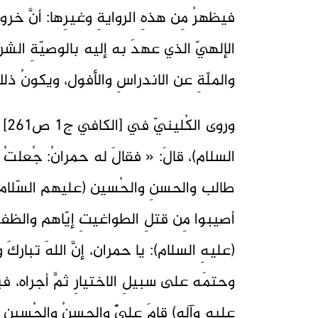
فيظهرُ مِن هذهِ الروايةِ وغيرِها: أنَّ خروجَ
الإلهيّ الذي عهدَ به إليه بالوصيّةِ الش
والملّةِ عن الاندراسِ والأفول، ويكونُ ذ
ورو
السلام)، قالَ: « فقالَ له حمرانُ: جُعلتُ ف
طالب والحسنِ والحُسين (عليهم السّلام) و
أصيبوا مِن قتلِ الطواغيتِ إيّاهم والظفر
(عليهِ السلام): يا حمران، إنَّ اللهَ تبار
وحتمَه على سبيلِ الاختيارِ ثمَّ أجراه، فب
عليهِ وآله) قامَ عليٌّ والحسنُ والحُسين 