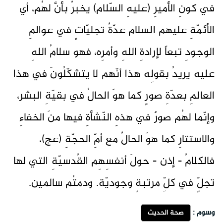
في كونِ الأميرِ (عليهِ السّلام) يخبرُ بأنَّ لهُم، أي
الأئمّةِ عليهم السلام عدّةُ تجليّاتٍ في عوالمِ
الوجودِ تبعاً لإرادةِ اللهِ وأمرِه، فهو سلامُ اللهِ
عليه يريدُ بقولِه هذا أنّهم لا يتشكّلُونَ في هذا
العالمِ بعدّةِ صورٍ كما هوَ الحالُ في بقيّةِ البشر،
وإنّما لهُم صورٌ في هذهِ النّشأةِ فيها منَ الخفاءِ
والاستتارِ كما هوَ الحالُ مع أمِّ الحجّةِ (عج)،
فالكلامُ - إذن - حولَ أنفسِهِم القُدسيّةِ التي لها
تجلٍّ في كلِّ مرتبةٍ وجوديّة. ودمتُم سالمين.
وسوم :
صحة الحديث