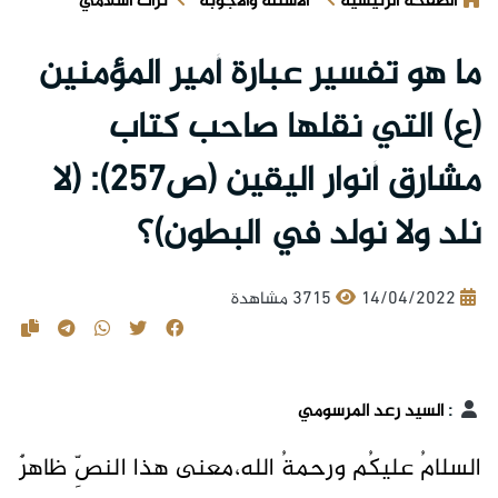
الصفحة الرئيسية
الأسئلة والأجوبة
تراث اسلامي
ما هو تفسير عبارة أمير المؤمنين
(ع) التي نقلها صاحب كتاب
مشارق أنوار اليقين (ص257): (لا
نلد ولا نولد في البطون)؟
14/04/2022
3715 مشاهدة
:
السيد رعد المرسومي
السلامُ عليكُم ورحمةُ الله،معنى هذا النصِّ ظاهرٌ