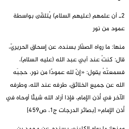
2ـ أن علمهم (عليهم السلام) يُتلقّى بواسطة
عمود من نور
منها: ما رواه الصفّار بسنده، عن إسحاق الحريريّ،
قال: كنتُ عند أبي عبد الله (عليه السلام)،
فسمعتُهُ يقول: «إنّ لله عمودًا من نور، حجبَه
الله عن جميع الخلائق، طرفه عند الله، وطرفه
الآخر في أُذن الإمام، فإذا أراد الله شيئًا أوحاه في
أُذن الإمام« [بصائر الدرجات ج1، ص459]