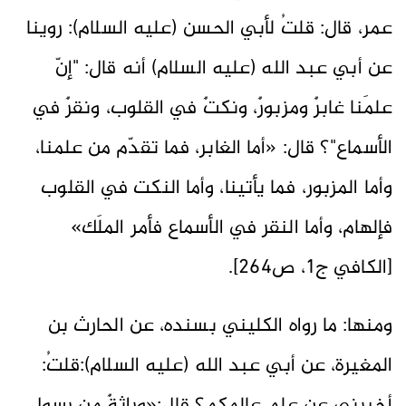
عمر، قال: قلتُ لأبي الحسن (عليه السلام): روينا
عن أبي عبد الله (عليه السلام) أنه قال: "إنّ
علمَنا غابرٌ ومزبورٌ، ونكتٌ في القلوب، ونقرٌ في
الأسماع"؟ قال: «أما الغابر، فما تقدّم من علمنا،
وأما المزبور، فما يأتينا، وأما النكت في القلوب
فإلهام، وأما النقر في الأسماع فأمر الملَك»
[الكافي ج1، ص264].
ومنها: ما رواه الكليني بسنده، عن الحارث بن
المغيرة، عن أبي عبد الله (عليه السلام):قلتُ: