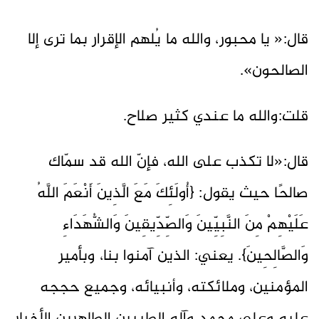
قال:« يا محبور، والله ما يُلهم الإقرار بما ترى إلا
الصالحون».
قلت:والله ما عندي كثير صلاح.
قال:«لا تكذب على الله، فإنّ الله قد سمّاك
صالحًا حيث يقول: {أُولَئِكَ مَعَ الَّذِينَ أَنْعَمَ اللَّهُ
عَلَيْهِمْ مِنَ النَّبِيِّينَ وَالصِّدِّيقِينَ وَالشُّهَدَاءِ
وَالصَّالِحِينَ}. يعني: الذين آمنوا بنا، وبأمير
المؤمنين، وملائكته، وأنبيائه، وجميع حججه