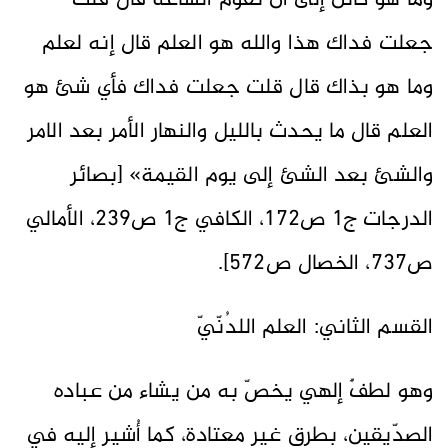
وما هو كائن إلى أن تقوم الساعة قال قلت
جعلت فداك هذا والله هو العلم قال إنه لعلم
وما هو بذاك قال قلت جعلت فداك فأي شئ هو
العلم قال ما يحدث بالليل والنهار الأمر بعد الامر
والشئ بعد الشئ إلى يوم القيمة» [بصائر
الدرجات ج1 ص172، الكافي ج1 ص239، الأمالي
ص737، الخصال ص572].
القسم الثاني: العلم اللدُنّيّ
وهو لطفٌ إلهي يخصّ به من يشاء من عباده
الصدّيقين، بطرقٍ غير معتادة، كما أُشير إليه في