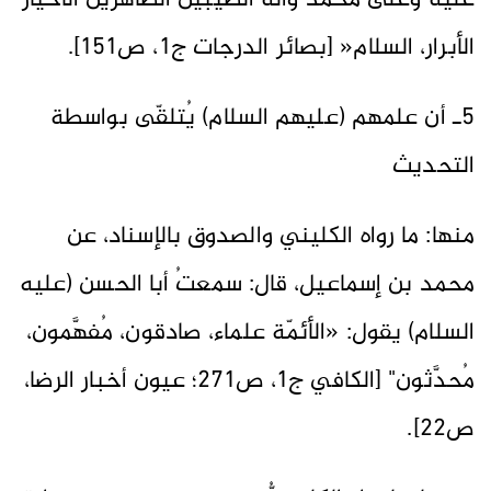
عليه وعلى محمد وآله الطيبين الطاهرين الأخيار
الأبرار، السلام« [بصائر الدرجات ج1، ص151].
5ـ أن علمهم (عليهم السلام) يُتلقّى بواسطة
التحديث
منها: ما رواه الكليني والصدوق بالإسناد، عن
محمد بن إسماعيل، قال: سمعتُ أبا الحسن (عليه
السلام) يقول: «الأئمّة علماء، صادقون، مُفهَّمون،
مُحدَّثون" [الكافي ج1، ص271؛ عيون أخبار الرضا،
ص22].