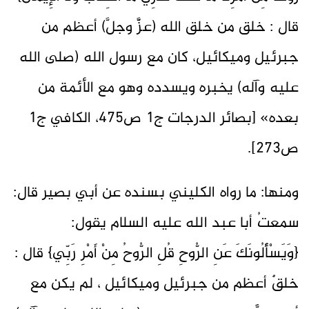
قال : خلق من خلق الله (عزَّّ وجلَّ) أعظم من
جبرئيل وميكائيل، كان مع رسول الله (صلى الله
عليه وآله) يخبره ويسدده وهو مع الأئمة من
بعده» [بصائر الدرجات ج1 ص475، الكافي ج1
ص273].
ومنها: ما رواه الكليني بسنده عن أبي بصير قال:
سمعتُ أبا عبد الله عليه السلام يقول:
{وَيَسْأَلُونَكَ عَنِ الرُّوحِ قُلِ الرُّوحُ مِنْ أَمْرِ رَبِّي} قال :
خلقٌ أعظم من جبرئيل وميكائيل ، لم يكن مع