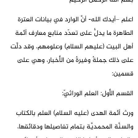
بسم الله الرحمن الرحيم
اعلم –أيدك الله- أنَّ الوارد في بيانات العترة
الطاهرة ما يدلُّ على تعدّد منابع معارف أئمة
أهل البيت (عليهم السلام) وعلومهم، وقد دلَّت
على ذلك جملةٌ وفيرةٌ من الأخبار، وهي على
قسمين:
القسم الأول: العلم الوراثيّ:
ورث أئمة الهدى (عليه السلام) العلم بالكتاب
والسنَّة المحمديَّة بتمام تفاصيلها ودقائقها،