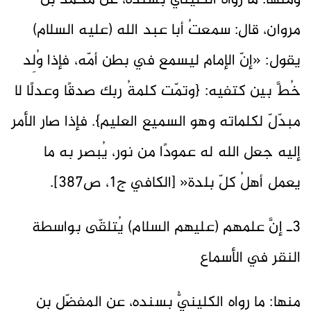
ومنها: ما رواه الكليني بسنده، عن محمد بن
مروان، قال: سمعتُ أبا عبد الله (عليه السلام)
يقول: «إنّ الإمام ليسمع في بطن أمّه، فإذا وُلِد
خُطَّ بين كتفيه: {وتمّت كلمةُ ربك صدقًا وعدلًا لا
مبدّلّ لكلماته وهو السميع العليم}. فإذا صار الأمر
إليه جعل الله له عمودًا من نور، يُبصر به ما
يعمل أهلُ كلّ بلدة« [الكافي ج1، ص387].
3ـ إنَّ علمهم (عليهم السلام) يُتلقّى بواسطة
النقر في الأسماع
منها: ما رواه الكلينيُّ بسنده، عن المفضّل بن