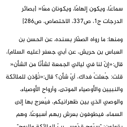
سماعًا، ويكون إلهامًا، ويكونان معًا« [بصائر
الدرجات ج1، ص337، الاختصاص، ص286]
ومنها: ما رواه الصفّار بسنده، عن الحسن بن
العباس بن حريش، عن أبي جعفر (عليه السلام)،
قال:«إنّ لنا في ليالي الجمعة لشأنًا من الشأن«
قلت: جُعلتُ فداك، أيّ شأن؟ قال:«تُؤذن للملائكة
والنبيين والأوصياء الموتى، وأرواح الأوصياء،
والوصي الذي بين ظهرانيكم، فيُعرج بها إلى
السماء، فيطوفون بعرش ربهم أسبوعًا، وهم