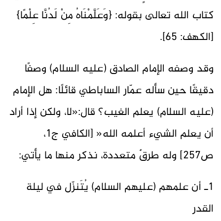
كتاب الله تعالى بقوله: {وَعَلَّمْنَاهُ مِنْ لَدُنَّا عِلْمًا}
[الكهف: 65].
وقد وصفه الإمام الصادق (عليه السلام) وصفًا
دقيقًا حين سأله عمّار الساباطي قائلًا: هل الإمام
(عليه السلام) يعلم الغيب؟ قال:«لا، ولكن إذا أراد
أن يعلم الشيء أعلمه الله« [الكافي ج1،
ص257] وله طرقٌ متعددة، نذكر منها ما يأتي:
1ـ أن علمهم (عليهم السلام) يُتَنزّل في ليلة
القدر