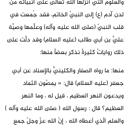
والعلوم التي أنزلها الله تعالى على أنبيائه من
لدن آدم (ع) إلى النبيّ الخاتم، فقد جُمعت في
قلب النبيّ (صلى الله عليه وآله) وعلَّمها وصيَّة
عليَّ بن أبي طالب (عليه السلام) وقد دلَّت على
ذلك رواياتٌ كثيرةٌ نذكر بعضاً منها:
منها: ما رواه الصفار والكلينيُّ بالإسناد عن أبي
جعفر (عليه السلام) قال: « يمصّون الثماد
ويدعون النهر العظيم ، قيل له ، وما النهر
العظيم؟ قال : رسول الله ( صلى الله عليه وآله )
والعلم الّذي أعطاه الله ، إنّ الله عزّ وجلّ جمع