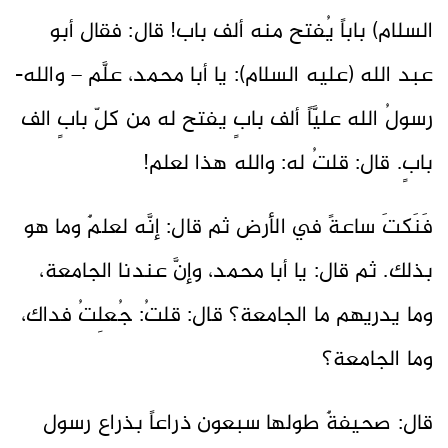
السلام) باباً يُفتح منه ألف باب! قال: فقال أبو
عبد الله (عليه السلام): يا أبا محمد، علَّم – والله-
رسولُ الله عليَّاً ألف بابٍ يفتح له من كلّ بابٍ الف
بابٍ. قال: قلتُ له: والله هذا لعلم!
فَنَكتَ ساعةً في الأرض ثم قال: إنَّه لعلمٌ وما هو
بذلك. ثم قال: يا أبا محمد، وإنَّ عندنا الجامعة،
وما يدريهم ما الجامعة؟ قال: قلتُ: جُعلِتُ فداك،
وما الجامعة؟
قال: صحيفةٌ طولها سبعون ذراعاً بذراع رسول