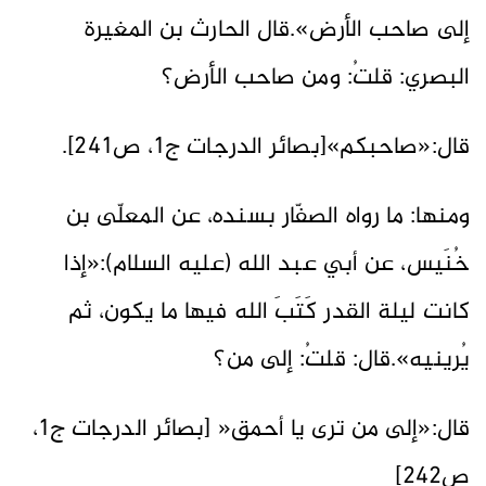
إلى صاحب الأرض».قال الحارث بن المغيرة
البصري: قلتُ: ومن صاحب الأرض؟
قال:«صاحبكم»[بصائر الدرجات ج1، ص241].
ومنها: ما رواه الصفّار بسنده، عن المعلّى بن
خُنَيس، عن أبي عبد الله (عليه السلام):«إذا
كانت ليلة القدر كَتَبَ الله فيها ما يكون، ثم
يُرينيه».قال: قلتُ: إلى من؟
قال:«إلى من ترى يا أحمق« [بصائر الدرجات ج1،
ص242]