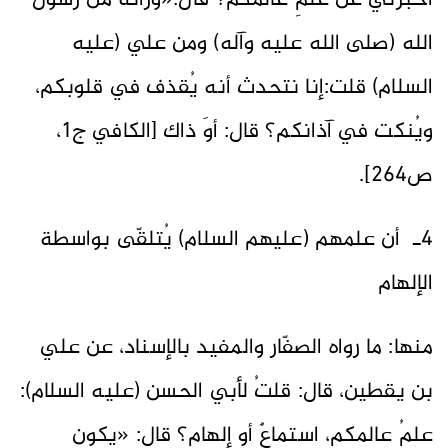
أخبرني عن علمِ عالمكم؟ قال:«وراثةٌ من رسول
الله (صلى الله عليه وآله) ومن علي (عليه
السلام) قلت:إنا نتحدث أنه يُقذف في قلوبكم،
ويُنكت في آذانكم؟ قال: أوَ ذاك [الكافي ج1،
ص264].
4ـ أن علمهم (عليهم السلام) يُتلقّى بواسطة
الإلهام
منها: ما رواه الصفّار والمفيد بالإسناد، عن علي
بن يقطين، قال: قلتُ لأبي الحسن (عليه السلام):
علمُ عالمكم، استماعٌ أو إلهام؟ قال: «يكون