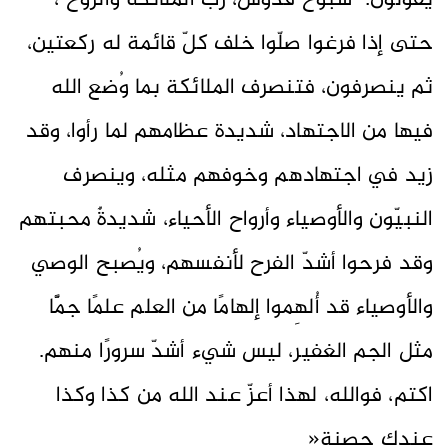
يقولون: "سبّوح قدّوس، ربّ الملائكة والروح"،
حتى إذا فرغوا صلّوا خلف كلّ قائمة له ركعتين،
ثم ينصرفون، فتنصرف الملائكة بما وُضع الله
فيها من الاجتهاد، شديدة عظامهم لما رأوا، وقد
زيد في اجتهادهم وخوفهم مثله، وينصرف
النبيّون والأوصياء وأرواح الأحياء، شديدةٌ محبتهم
وقد فرحوا أشدّ الفرح لأنفسهم، ويُصبح الوصي
والأوصياء قد أُلهِموا إلهامًا من العلم علمًا جمًّا
مثل الجم الغفير، ليس شيء أشدّ سرورًا منهم.
اكتم، فوالله، لهذا أعزّ عند الله من كذا وكذا
عندك حصنة«