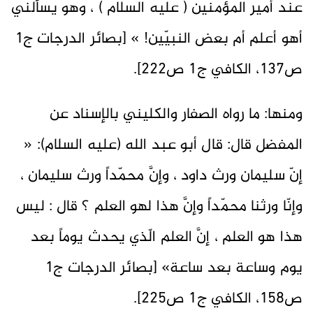
عند أمير المؤمنين ( عليه السلام ) ، وهو يسألني
أهو أعلم أم بعض النبيّين! » [بصائر الدرجات ج1
ص137، الكافي ج1 ص222].
ومنها: ما رواه الصفار والكليني بالإسناد عن
المفضل قال: قال أبو عبد الله (عليه السلام): «
إنّ سليمان ورث داود ، وإنَّ محمّداً ورث سليمان ،
وإنّا ورثنا محمّداً وإنَّ هذا لهو العلم ؟ قال : ليس
هذا هو العلم ، إنَّ العلم الّذي يحدث يوماً بعد
يوم وساعة بعد ساعة» [بصائر الدرجات ج1
ص158، الكافي ج1 ص225].