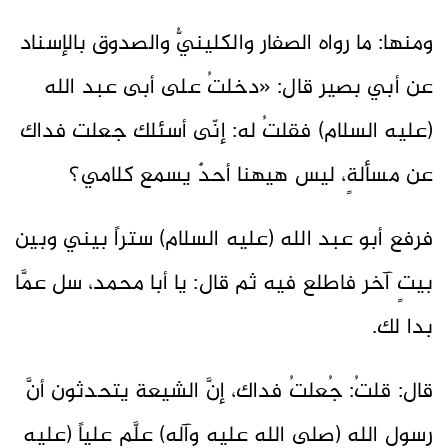
ومنها: ما رواه الصفار والكلينيُّ والصدوق بالإسناد
عن أبي بصير قال: «دخلتُ على أبى عبد الله
(عليه السلام) فقلتُ له: إنّى أسئلك جعلت فداك
عن مسألةٍ، ليس هيهنا أحدٌ يسمع كلامي؟
فرفع أبو عبد الله (عليه السلام) ستراً بيني وبين
بيتٍ آخر فاطلع فيه ثم قال: يا أبا محمد، سل عمَّا
بدا لك.
قال: قلتُ: جُعلتُ فداك، إنَّ الشيعة يتحدثون أنَّ
رسول الله (صلى الله عليه وآله) علَّم علياً (عليه