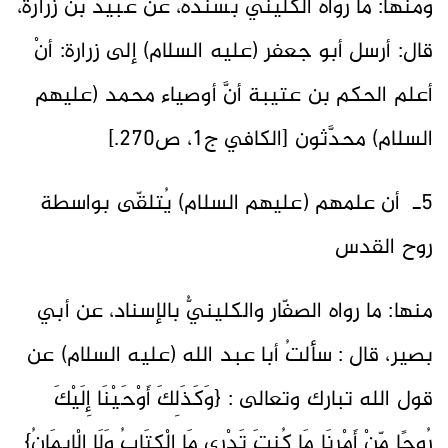
ومنها: ما رواه الكلينيُّ بسنده، عن عبيد بن زرارة،
قال: أرسل أبو جعفر (عليه السلام) إلى زرارة: أنْ
أعلم الحكم بن عتيبة أنَّ أوصياء محمد (عليهم
السلام) محدَّثون [الكافي ج1، ص270.]
5ـ أن علمهم (عليهم السلام) يُتلقّى بواسطة
روح القدس
منها: ما رواه الصفّار والكلينيُّ بالإسناد، عن أبي
بصير، قال : سألتُ أبا عبد الله (عليه السلام) عن
قول الله تبارك وتعالى : {وَكَذَلِكَ أَوْحَيْنَا إِلَيْكَ
رُوحًا مِّنْ أَمْرِنَا مَا كُنتَ تَدْرِي مَا الْكِتَابُ وَلَا الْإِيمَانُ}