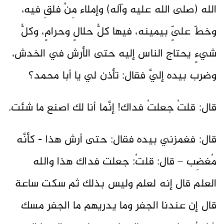
الله (صلى الله عليه وآله) وإملاء مِنْ فلقِ فيه،
وخطّ علىٍّ بيمينه، فيها كلُّ حلالٍ وحرامٍ، وكلُّ
شيءٍ يحتاج الناس إليه حتى الأرش في الخدش،
وضرب بيده إليَّ فقال: تأذن لي يا أبا محمد؟
قال: قلتُ جعلتُ فداك! إنَّما أنا لك اصنع ما شئت.
قال: فغمزني بيده فقال: حتى أرش هذا - كأنَّه
مُغضِب – قال: قلتُ: جعلت فداك هذا والله
العلم قال إنه لعلم وليس بذلك ثم سكت ساعة
قال إن عندنا الجفر وما يدريهم ما الجفر مسك