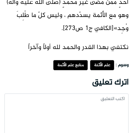
أحدٍ ممََّن مضى غير محمدٍ (صلى الله عليه وآله)
وهو مع الأئمة يسدّدهم ، وليس كلّ ما طُلِبَ
وُجِد»[الكافي ج1 ص273].
نكتفي بهذا القدر والحمد لله أولاً وآخراً
وسوم :
علم الأئنة
منابع علم الأئمة
اترك تعليق