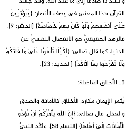
وانشدادًا صادقًا إلى ما عند الله. وقد جسَّد
القرآن هذا المعنى في وصف الأنصار: {وَيُؤْثِرُونَ
عَلَىٰ أَنفُسِهِمْ وَلَوْ كَانَ بِهِمْ خَصَاصَةٌ} [الحشر: 9].
فالزهد الحقيقيُّ هو الانفصال النفسيُّ عن
الدنيا، كما قال تعالى: {لِّكَيْلَا تَأْسَوْا عَلَىٰ مَا فَاتَكُمْ
وَلَا تَفْرَحُوا بِمَا آتَاكُمْ} [الحديد: 23].
5ـ الأخلاق الفاضلة:
يُثمر الإيمان مكارم الأخلاق كالأمانة والصدق
والعدل. قال تعالى: {إِنَّ اللَّهَ يَأْمُرُكُمْ أَنْ تُؤَدُّوا
الْأَمَانَاتِ إِلَىٰ أَهْلِهَا} [النساء 58]. وأكَّد النبيُّ