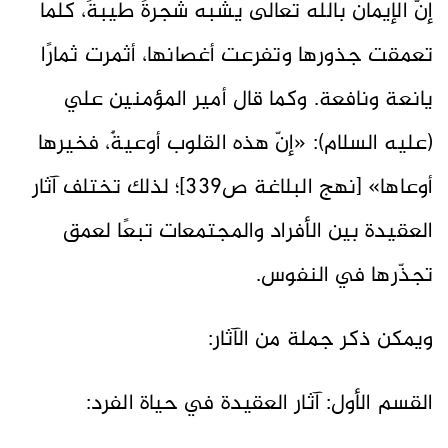
إنَّ الإيمان بالله تعالى يُشبه شجرةً طيبةً، كلما
تعمقت جذورها وتفرعت أغصانها، أثمرت ثمارًا
يانعة ونافعة. وكما قال أمير المؤمنين علي
(عليه السلام): «إنّ هذه القلوب أوعيةٌ، فخيرها
أوعاها» [نهج البلاغة ص339]؛ لذلك تختلف آثار
العقيدة بين الأفراد والمجتمعات تبعًا لعمق
تجذّرها في النفوس.
ويمكن ذكر جملة من الآثار:
القسم الأول: آثار العقيدة في حياة الفرد: