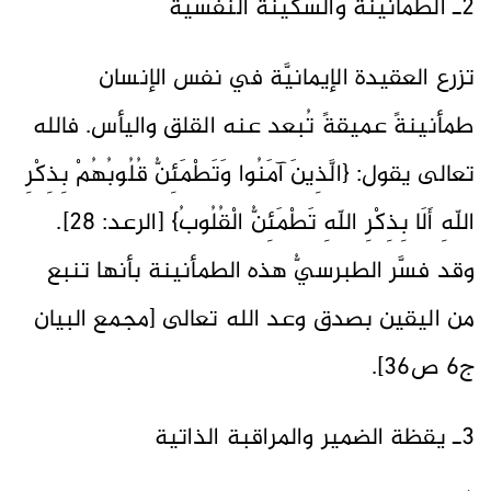
2ـ الطمأنينة والسكينة النفسيَّة
تزرع العقيدة الإيمانيَّة في نفس الإنسان
طمأنينةً عميقةً تُبعد عنه القلق واليأس. فالله
تعالى يقول: {الَّذِينَ آمَنُوا وَتَطْمَئِنُّ قُلُوبُهُمْ بِذِكْرِ
اللّهِ أَلَا بِذِكْرِ اللّهِ تَطْمَئِنُّ الْقُلُوبُ} [الرعد: 28].
وقد فسَّر الطبرسيُّ هذه الطمأنينة بأنها تنبع
من اليقين بصدق وعد الله تعالى [مجمع البيان
ج6 ص36].
3ـ يقظة الضمير والمراقبة الذاتية