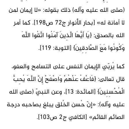
(صلى الله عليه وآله) ذلك بقوله: «لا إيمان لمن
لا أمانة له» [بحار الأنوار ج72 ص198]. كما أمر
الله بالصدق: {يَا أَيُّهَا الَّذِينَ آمَنُوا اتَّقُوا اللَّهَ
وَكُونُوا مَعَ الصَّادِقِينَ} [التوبة: 119].
كما يُربّي الإيمان النفس على التسامح والعفو،
قال تعالى: {فَاعْفُ عَنْهُمْ وَاصْفَحْ إِنَّ اللَّهَ يُحِبُّ
الْمُحْسِنِينَ} [المائدة: 13]، وعن النبيّ (صلى الله
عليه وآله): «إنّ حُسن الخُلق يبلغ بصاحبه درجة
الصائم القائم» [الكافي ج2 ص103].