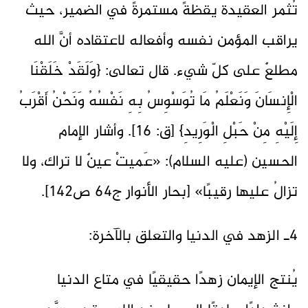
تُثمر العقيدة يقظةً مستمرةً في الضمير، حيث
يراقب المؤمن نفسه وأفعاله لاعتقاده أنَّ الله
مطلعٌ على كلّ شيء. قال تعالى: {وَلَقَدْ خَلَقْنَا
الْإِنسَانَ وَنَعْلَمُ مَا تُوَسْوِسُ بِهِ نَفْسُهُ وَنَحْنُ أَقْرَبُ
إِلَيْهِ مِنْ حَبْلِ الْوَرِيدِ} [ق: 16]. وأشار الإمام
الحسين (عليه السلام): «عَميتْ عينٌ لا تراك، ولا
تزالُ عليها رقيبًا» [بحار الأنوار ج64 ص142].
4ـ الزهد في الدنيا والتعلق بالآخرة:
يُنتج الإيمان زهدًا حقيقيًا في متاع الدنيا