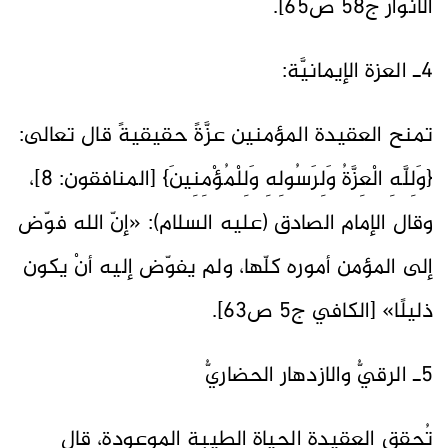
الأنوار ج58 ص65].
4ـ العزة الإيمانيَّة:
تمنح العقيدة المؤمنين عزَّةً حقيقيةً قال تعالى:
{وَلِلَّهِ الْعِزَّةُ وَلِرَسُولِهِ وَلِلْمُؤْمِنِينَ} [المنافقون: 8]،
وقال الإمام الصادق (عليه السلام): «إنّ الله فوّض
إلى المؤمن أموره كلّها، ولم يفوّض إليه أنْ يكون
ذليلًا» [الكافي ج5 ص63].
5ـ الرقيُّ والازدهار الحضاريُّ
تُحقق العقيدة الحياة الطيبة الموعودة، قال