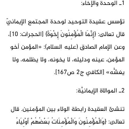
1ـ الوحدة والإخاء:
تؤسس عقيدة التوحيد لوحدة المجتمع الإيمانيّ
قال تعالى: {إِنَّمَا الْمُؤْمِنُونَ إِخْوَةٌ} [الحجرات: 10]،
وعن الإمام الصادق (عليه السلام): «المؤمن أخو
المؤمن، عينه ودليله، لا يخونه، ولا يظلمه، ولا
يغشُّه» [الكافي ج2 ص167].
2ـ الموالاة الإيمانيَّة:
تنشئ العقيدة رابطة الولاء بين المؤمنين. قال
تعالى: {وَالْمُؤْمِنُونَ وَالْمُؤْمِنَاتُ بَعْضُهُمْ أَوْلِيَاءُ