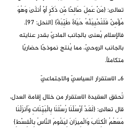
تعالى: {مَنْ عَمِلَ صَالِحًا مِّن ذَكَرٍ أَوْ أُنثَىٰ وَهُوَ
مُؤْمِنٌ فَلَنُحْيِيَنَّهُ حَيَاةً طَيِّبَةً} [النحل: 97].
فالإسلام يُعنى بالجانب الماديّ بقدر عنايته
بالجانب الروحيّ، مما يُنتج نموذجًا حضاريًا
متكاملاً.
6ـ الاستقرار السياسيّ والاجتماعيّ
تُحقق العقيدة الاستقرار من خلال إقامة العدل،
قال تعالى: {لَقَدْ أَرْسَلْنَا رُسُلَنَا بِالْبَيِّنَاتِ وَأَنزَلْنَا
مَعَهُمُ الْكِتَابَ وَالْمِيزَانَ لِيَقُومَ النَّاسُ بِالْقِسْطِ}