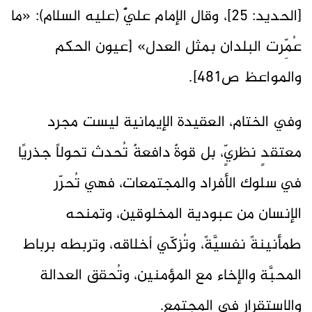
[الحديد: 25]، وقال الإمام عليٌّ (عليه السلام): «ما
عُمِّرت البلدان بمثل العدل» [عيون الحكم
والمواعظ ص481].
وفي الختام، العقيدة الإيمانية ليست مجرد
معتقدٍ نظريٍّ، بل قوةٌ دافعةٌ تُحدث تحولاً جذريًا
في سلوك الأفراد والمجتمعات، فهي تُحرّر
الإنسان من عبودية المخلوقين، وتمنحه
طمأنينةً نفسيَّةً، وتُزكّي أخلاقه، وتربطه برباط
المحبَّة والإخاء مع المؤمنين، وتُحقق العدالة
والاستقرار في المجتمع.