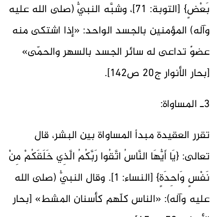
بَعْضٍ} [التوبة: 71]، وشبَّه النبيُّ (صلى الله عليه
وآله) المؤمنين بالجسد الواحد: «إذا اشتكى منه
عضوٌ تداعى له سائر الجسد بالسهر والحمّى»
[بحار الأنوار ج20 ص142].
3ـ المساواة:
تقرر العقيدة مبدأ المساواة بين البشر، قال
تعالى: {يَا أَيُّهَا النَّاسُ اتَّقُوا رَبَّكُمُ الَّذِي خَلَقَكُمْ مِنْ
نَفْسٍ وَاحِدَةٍ} [النساء: 1]. وقال النبيُّ (صلى الله
عليه وآله): «الناس كلّهم كأسنان المشط» [بحار