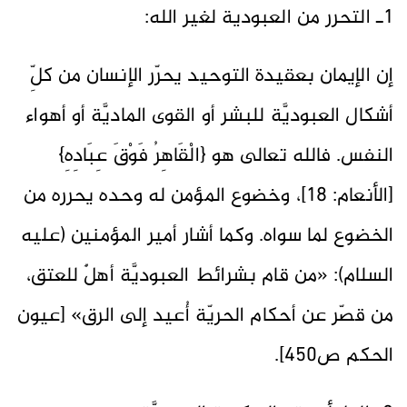
1ـ التحرر من العبودية لغير الله:
إن الإيمان بعقيدة التوحيد يحرّر الإنسان من كلِّ
أشكال العبوديَّة للبشر أو القوى الماديَّة أو أهواء
النفس. فالله تعالى هو {الْقَاهِرُ فَوْقَ عِبَادِهِ}
[الأنعام: 18]، وخضوع المؤمن له وحده يحرره من
الخضوع لما سواه. وكما أشار أمير المؤمنين (عليه
السلام): «من قام بشرائط العبوديَّة أهلٌ للعتق،
من قصّر عن أحكام الحريّة أُعيد إلى الرق» [عيون
الحكم ص450].