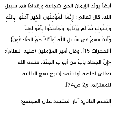
أيضاً يولّد الإيمان الحق شجاعة وإقدامًا في سبيل
الله. قال تعالى: {إِنَّمَا الْمُؤْمِنُونَ الَّذِينَ آمَنُوا بِاللَّهِ
وَرَسُولِهِ ثُمَّ لَمْ يَرْتَابُوا وَجَاهَدُوا بِأَمْوَالِهِمْ
وَأَنفُسِهِمْ فِي سَبِيلِ اللَّهِ أُولَئِكَ هُمُ الصَّادِقُونَ}
[الحجرات 15]. وقال أمير المؤمنين (عليه السلام):
«إنّ الجهاد بابٌ من أبواب الجنَّة، فتحه الله
تعالى لخاصّة أوليائه» [شرح نهج البلاغة
للمعتزلي ج2 ص74].
القسم الثاني: آثار العقيدة على المجتمع: