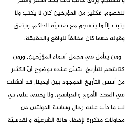
والتسليم، وإلى جانب ذلك يجد الهمزَ واللمزَ
للخصوم. فكثير من المؤرخين كان لا يكتب ولا
يثبت إلاّ ما ينسجم مع نفسيّة الحاكم، ويتفق
وقوله مهما كان مخالفاً للواقع والحقيقة.
ومن يتأمل في مجمل أسماء المؤرّخين, وزمن
كتابتهم للتأريخ, يتبيّن عنده بوضوح أنّ الكثير
من اُسس التأريخ الموجود بين أيدينا, قد أُنشئت
في العهد الأموي والعباسي, ولا يخفى على ذي
لب ما دأب عليه رجال وساسة الدولتين من
محاولات متكررة لإضفاء هالة الشرعيّة والقدسيّة