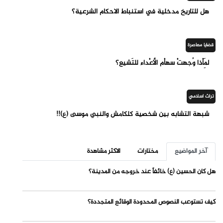
هل للتاريخ مدخلية في استنباط الاحكام الشرعية؟
قضايا معاصرة
لِمَاْذا وُجهتْ سهاْم الأعْداء للتَشيع؟
تراث اسلامي
شبهة التشابه بين شخصية كلكامش والنبي موسى (ع)!!
آخر المواضيع
مختارات
الاكثر مشاهدة
هل كان الحسين (ع) خائفاً عند خروجه من المدينة؟
كيف تستوعب النصوص المحدودة الوقائع المتجددة؟