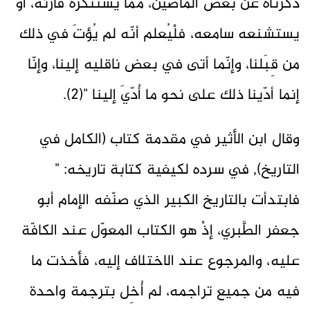
ذكرناه عن بعض الماضين، مما يستنكره قارئه، أو
يستشنعه سامعه، فلْيُعلم أنّه لم يُؤتَ في ذلك
من قِبَلنا، وإنّما أتى في بعض ناقليه إلينا، وإنّا
إنما أدّينا ذلك على نحو ما أُدّيَ إلينا "(2).
وقال ابن الأثير في مقدمة كتاب (الكامل في
التاريخ), في سرده لكيفية كتابة تاريخه: "
فابتدأت بالتاريخ الكبير الذي صنّفه الإمام أبو
جعفر الطَّبري، إذْ هو الكتاب المعوّل عند الكافّة
عليه، والمرجوع عند الاختلاف إليه، فأخذت ما
فيه من جميع تراجمه، لم أُخِل بترجمة واحدة