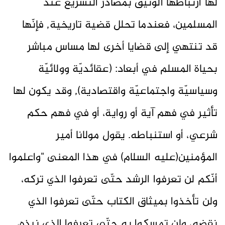
لها ارتباطها الوثيق بمصادر التشريع عند
المسلمين، فعندما تحلل قضية تاريخية, فإنّها
قد تنتهي إلى قضايا أخرى لها مساس مباشر
بحياة المسلم في أبعاد: (عقائديّة وولائيّة
وسياسيّة واجتماعيّة واقتصادية), وقد يكون لها
تأثير في فهم آية أو رواية، أو في فهم حكم
شرعي، أو استنباطه. يقول مولانا أمير
المؤمنين(عليه السلام) في هذا المعنى "واعلموا
أنّكم لن تعرفوا الرشد حتّى تعرفوا الذي تركه،
ولن تأخذوا بميثاق الكتاب حتّى تعرفوا الذي
نقضه، ولن تمسكوا به حتّى تعرفوا الذي نبذه،