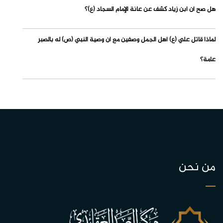
هل صح أن ابن زياد كشف عن عانة الإمام السجاد (ع)؟
لماذا قاتل علي (ع) أهل الجمل وصفين مع أن وصية النبي (ص) له بالصبر
عامة؟
من نحن