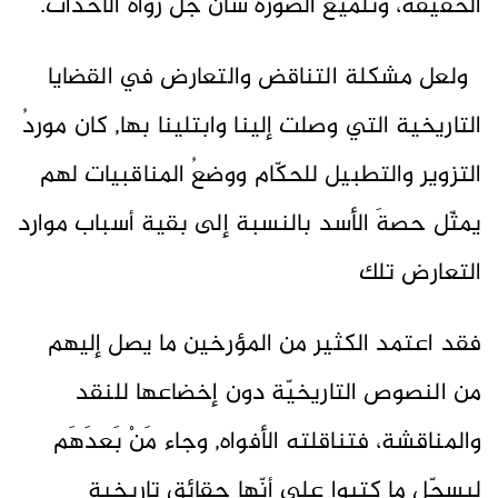
الحقيقة، وتلميع الصورة شأن جلّ رواة الأحداث.
ولعل مشكلة التناقض والتعارض في القضايا
التاريخية التي وصلت إلينا وابتلينا بها, كان موردُ
التزوير والتطبيل للحكّام ووضعُ المناقبيات لهم
يمثّل حصةَ الأسد بالنسبة إلى بقية أسباب موارد
التعارض تلك
فقد اعتمد الكثير من المؤرخين ما يصل إليهم
من النصوص التاريخيّة دون إخضاعها للنقد
والمناقشة، فتناقلته الأفواه, وجاء مَنْ بَعدَهَم
ليسجّل ما كتبوا على أنّها حقائق تاريخية