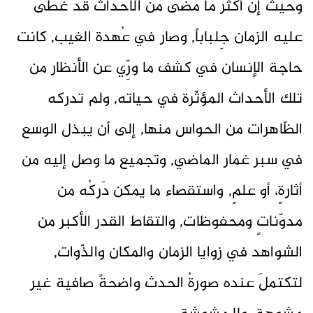
وحيث إنّ أكثر ما مضى من الأحداث قد غطّى
عليه الزمان جِلباباً, وصار في عُهدة الغيب, كانت
حاجة الإنسان في كشف ما ورِّي عن الأنظار من
تلك الأحداث المؤثّرة في حياته, ولم تدركه
الظّاهرات من الحواس منها, إلى أن يبذل الوسع
في سبر غمار الماضي, وتجميع ما وصل إليه من
أثارةٍ، أو علمٍ, واستقصاء ما يمكن دَركُه من
مدوّناتٍ ومحفوظات, والتقاط القدر الأكبر من
الشواهد في زوايا الزمان والمكان والذّوات,
لتكتملَ عنده صورةُ الحدث واضحةً صافية غير