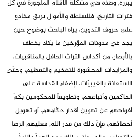
يبرّره, وهذه هي مشكلة الأقلام المأجورة في كل
فترات التاريخ، فللسلطة والأموال بريق مخادع
على حروف التدوين، يراه الباحث بوضوح حين
يجد في مدونات المؤرخين ما يكاد يخطف
بالأبصار، من أكداس التراث الحافل بالمناقبيات،
والمزايدات المحشورة للتفخيم والتعظيم، وحتّى
الاستعانة بالغيبيّات، لإضفاء القداسة على
الحاكمين وأتباعهم، وتطويعاً للمحكومين بكمّ
أفواههم عن تهوين أقدار حكّامهم، أو تهويل
أخطائهم، فإنّ ذلك من قدر الله, فعليهم الرضا