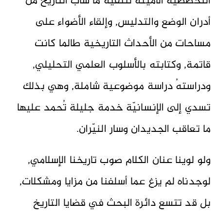
التخصصيّة الأمينة لتنقية ما شابَ التاريخ من
أدران الوضع والتدليس, وإلقاء الأضواء على
مساحات من الأحداث التاريخية طالما كانت
قاتمة, وكتابته بالأسلوب العلمي التحليلي,
ودراستهُ دراسة موضوعية شاملة, وهي بذلك
تسدي إلى الإنسانيّة خدمة جليلة تُحمد عليها
ما تعاقب الجديدان وسار النيّران.
ولو لوينا عنان الكلام صوب تاريخنا الإسلامي,
لوجدناه لم يزغ عما أسلفنا من مزايا ومشكلات,
بل قد تتسع دائرة البحث في قضايا التاريخ