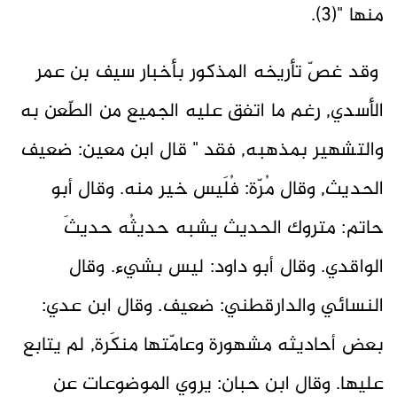
منها "(3).
وقد غصّ تأريخه المذكور بأخبار سيف بن عمر
الأسدي, رغم ما اتفق عليه الجميع من الطّعن به
والتشهير بمذهبه, فقد " قال ابن معين: ضعيف
الحديث, وقال مُرّة: فُلَيس خير منه. وقال أبو
حاتم: متروك الحديث يشبه حديثُه حديثَ
الواقدي. وقال أبو داود: ليس بشيء. وقال
النسائي والدارقطني: ضعيف. وقال ابن عدي:
بعض أحاديثه مشهورة وعامّتها منكَرة, لم يتابع
عليها. وقال ابن حبان: يروي الموضوعات عن