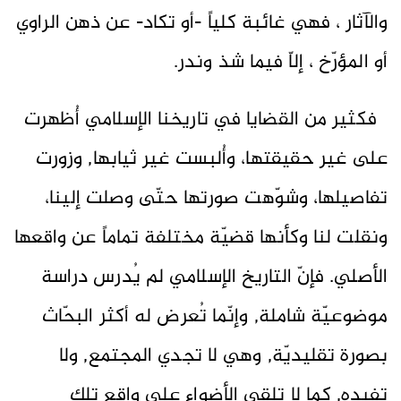
والآثار ، فهي غائبة كلياً -أو تكاد- عن ذهن الراوي
أو المؤرّخ ، إلاّ فيما شذ وندر.
فكثير من القضايا في تاريخنا الإسلامي أُظهرت
على غير حقيقتها، وأُلبست غير ثيابها, وزورت
تفاصيلها، وشوّهت صورتها حتّى وصلت إلينا،
ونقلت لنا وكأنها قضيّة مختلفة تماماً عن واقعها
الأصلي. فإنّ التاريخ الإسلامي لم يُدرس دراسة
موضوعيّة شاملة, وإنّما تُعرض له أكثر البحّاث
بصورة تقليديّة, وهي لا تجدي المجتمع, ولا
تفيده, كما لا تلقي الأضواء على واقع تلك