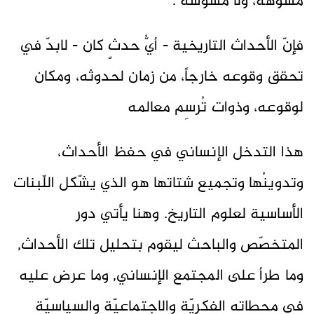
مشوهة، ولا مشوشة .
فإنّ الأحداث التاريخية - أيُّ حدثٍ كان - لابدّ في
تحقق وقوعه خارجاً، من زمان لحدوثه، ومكان
لوقوعه، وذوات تُرسِم معالمه
هذا التدخل الإنساني في حفظ الأحداث،
وتدوينُها وتجميع شتاتها هو الذي يشّكل اللّبنات
الأساسية لعلوم التاريخ. وهنا يأتي دور
المتخصّص والباحث ليقوم بتحليل تلك الأحداث,
وما طرأ على المجتمع الإنساني, وما عرض عليه
في محطاته الفكريّة والاجتماعيّة والسياسيّة