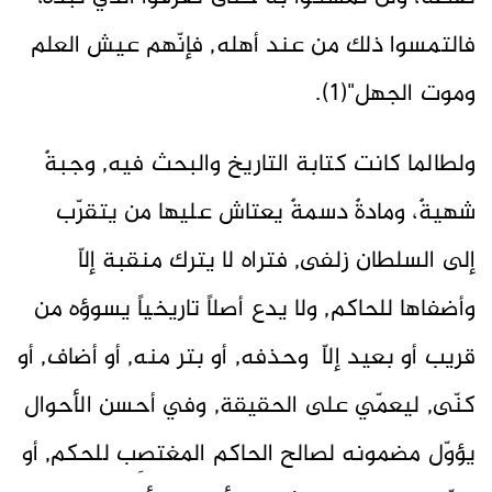
فالتمسوا ذلك من عند أهله, فإنّهم عيش العلم
وموت الجهل"(1).
ولطالما كانت كتابة التاريخ والبحث فيه, وجبةٌ
شهيةٌ، ومادةٌ دسمةٌ يعتاش عليها من يتقرّب
إلى السلطان زلفى, فتراه لا يترك منقبة إلاّ
وأضفاها للحاكم, ولا يدع أصلاً تاريخياً يسوؤه من
قريب أو بعيد إلاّ وحذفه, أو بتر منه, أو أضاف, أو
كنّى, ليعمّي على الحقيقة, وفي أحسن الأحوال
يؤوّل مضمونه لصالح الحاكم المغتصِب للحكم, أو