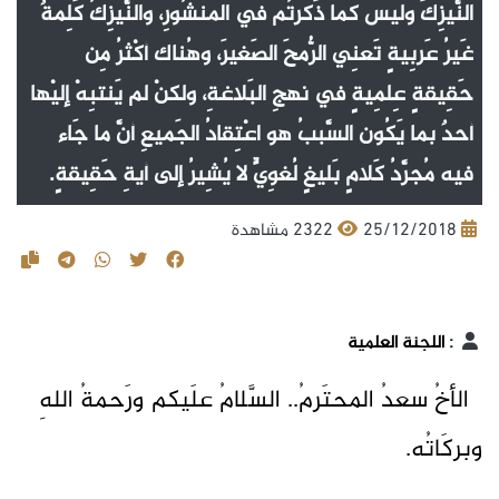
النَّيزِكَ وليس كما ذَكرتُم في المنشُورِ، والنَّيزِكُ كَلِمةٌ
غَيرُ عَربِيةٍ تَعنِي الرُّمحَ الصَغيرَ، وهُناك أكْثرُ مِن
حَقِيقةٍ عِلمِيةٍ في نهجِ البَلاغةِ، ولكنْ لم يَنتبِهْ إليْها
أحدٌ بما يَكُون السَّببُ هو اعْتِقادُ الجَميعِ أنَّ ما جَاء
فيه مُجرَّدُ كَلامٍ بَليغٍ لُغوِيٍّ لا يُشِيرُ إلى أيةِ حَقِيقةٍ.
25/12/2018
2322 مشاهدة
:
اللجنة العلمية
الأخُ سعدُ المحتَرمُ.. السَّلامُ علَيكم ورَحمةُ اللهِ
وبركَاتُه.