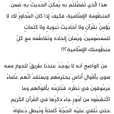
هذا الَّذي تَفضَّلتُم به يُمكِنُ الحَديثُ به ضِمنَ
المنظُومةِ الإسْلَاميةِ، فكيفَ إذا كانَ المُحاوِرُ لك لا
يُؤمِنُ بقُرآنٍ ولا أحَادِيثَ نَبوِيةٍ ولا كَلِماتٍ
للمَعصُومينَ، ويُعلِنُ إلحَادَه وتَقاطُعَه مع كلِّ
مَنظُومتِك الإسْلَاميةِ؟!!
منَ الوَاضحِ أنه لا يُوجَدُ عندَنا طَريقٌ لِلحِوارِ معه
سوى بأقْوالِ أُناسٍ يَحترِمُهم ويَعتقِدُ أنَّهم عُلماءٌ
مَرمُوقونَ في نَظَرهِ، فَنُلزِمُه بأقوَالِهم وما
اكْتشَفُوه من أمُورٍ جاءَ ذِكرُها في القُرآنِ الكَريمِ
حتى نُلقِيَ عليْه الحُجَّةَ كَامِلةً ونُبطِلَ دَعاواهُ