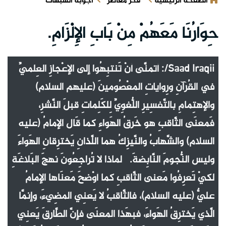
الصفحة الرئيسية
فكر معاصر
أجوبة الشبهات
حِوَارُنَا مَعَهُمْ مِنْ بَابِ الإِلْزَامِ.
Saad Iraqii/: أتمنَّى أنْ تَنتبِهُوا إلى الإعْجازِ العِلميِّ
في القُرآنِ ورِواياتِ المعْصُومينَ (عليهم السلام)
والإهتِمامِ بالتَّفسِيرِ اللُّغوِيِّ لِلكَلِماتِ قبلَ النَّشرِ،
فَمعنَى الثَّاقبِ هو خَرقُ الهَواءِ كما قَال الإمامُ (عليه
السلام) والشَّهابُ والنَّيزِكُ هما اللَّذانِ يَخترِقانِ الهَواءَ
وليس النُّجومَ النَّابِضةَ. لماذا لا تُراجِعُونَ نهجَ البَلاغَةِ
لكيْ تَعرِفُوا مَعنى الثَّاقبِ كما أوْضحَ مَعنَاها الإمامُ
عليٌّ (عليه السلام)، فالثَّاقبُ لا يَعنِي المضِيءَ، وإنمَّا
الَّذي يَخترِقُ الهَواءَ، فبهَذا المعنَى فإنَّ الطَّارقَ يَعنِي