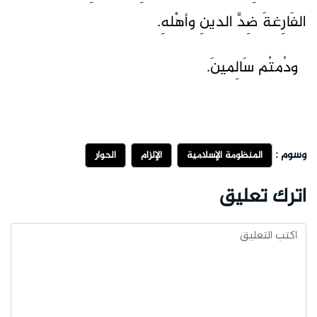
الفَارِغةَ ضِدَّ الدينِ وأهْلهِ.
ودُمتُم سَالِمينَ.
وسوم :
المنظومة الإسلامية
الإلزام
الحوار
اترك تعليق