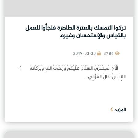
تركوا التمسك بالعترة الطاهرة فلجأوا للعمل
بالقياس والإستحسان وغيره.
2019-03-30
3784
الْأَخُ الْمُحْتَرَمُ، السَّلَاَمُ عَلَيْكُمْ وَرَحْمَةُ اللهِ وَبَرَكَاتُهُ 1-
القِيَاسُ :قَالَ الغَزَّالِي...
المزيد