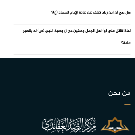
هل صح أن ابن زياد كشف عن عانة الإمام السجاد (ع)؟
لماذا قاتل علي (ع) أهل الجمل وصفين مع أن وصية النبي (ص) له بالصبر
عامة؟
من نحن