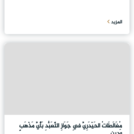
المزيد
مُغَالَطَاتُ الحَيْدَرِيِّ فِي جَوَازِ التَّعَبُّدِ بَأَيِّ مَذْهَبٍ
وَدِينٍ.