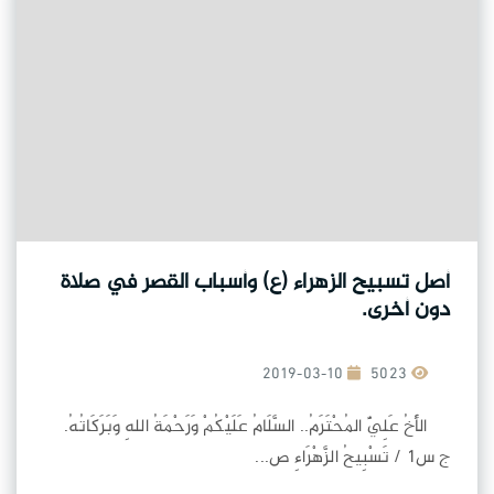
أصل تسبيح الزهراء (ع) وأسباب القصر في صلاة
دون أخرى.
2019-03-10
5023
الأَخُ عَلِيٌّ المُحْتَرَمُ.. السَّلَامُ عَلَيْكُمْ وَرَحْمَةُ اللهِ وَبَرَكَاتُهُ.
ج س1 / تَسْبِيحُ الزَّهْرَاءِ ص...