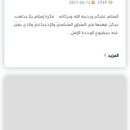
2021-06-12
2969
السلام عليكم ورحمة الله وبركاته : فكرةُ إسلام بلا مذاهب
يمكنُ فهمُها في السّياقِ السّياسيّ والإجتماعيّ والذي يُعبّرُ
عنهُ بمشروعِ الوحدةِ الإسل...
المزيد