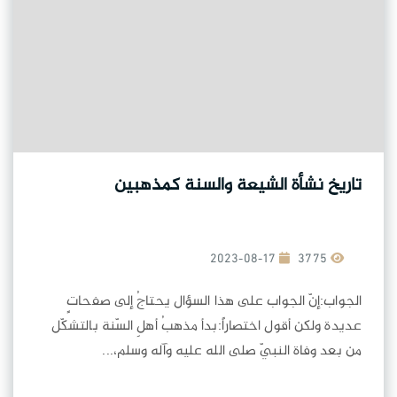
تاريخ نشأة الشيعة والسنة كمذهبين
2023-08-17
3775
الجواب:إنّ الجواب على هذا السؤال يحتاجُ إلى صفحاتٍ
عديدة ولكن أقول اختصاراً:بدأ مذهبُ أهلِ السّنة بالتشكّل
من بعد وفاة النبيّ صلى الله عليه وآله وسلم،...