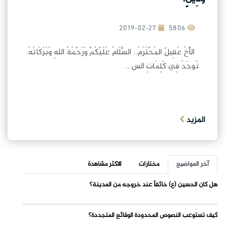
2019-02-27
5806
الأَخُ عَقِيلٌ المُحْتَرَمُ.. السَّلَامُ عَلَيْكُمْ وَرَحْمَةُ اللهِ وَبَرَكَاتُهُ.
تُوجَدُ فِي كَلِمَاتِ الس...
المزيد
آخر المواضيع
مختارات
الاكثر مشاهدة
هل كان الحسين (ع) خائفاً عند خروجه من المدينة؟
كيف تستوعب النصوص المحدودة الوقائع المتجددة؟