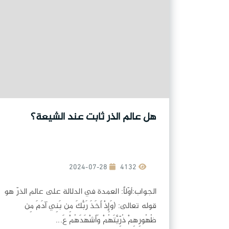
هل عالم الذر ثابت عند الشيعة؟
2024-07-28
4132
الجواب:أوّلاً: العمدة في الدلالة على عالم الذرّ هو
قوله تعالى: (وَإِذْ أَخَذَ رَبُّكَ مِن بَنِي آدَمَ مِن
ظُهُورِهِمْ ذُرِّيَّتَهُمْ وَأَشْهَدَهُمْ عَ...