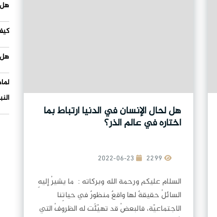
هل 
كيف
هل 
لما
النب
هل لحال الإنسان في الدنيا ارتباط بما
اختاره في عالم الذر؟
2022-06-23
2299
السلام عليكم ورحمة الله وبركاته : ما يشيرُ إليهِ
السائلُ حقيقةٌ لها واقعٌ منظورٌ في حياتِنا
الاجتماعيّة، فالبعضُ قد تهيّئَت له الظروفُ التي