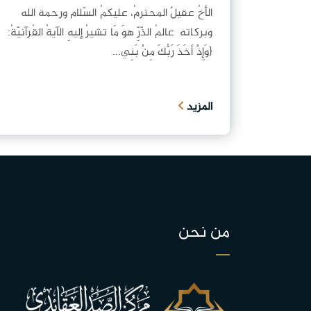
الأخُ عقيلٌ المحترمُ، عليكمُ السّلام ورحمة الله
وبركاته عالمُ الذّرِّ هوَ مَا تشيرُ إليهِ الآيةُ القُرآنيّةُ:
{وَإِذْ أَخَذَ رَبُّكَ مِنْ بَنِي...
المزيد
من نحن