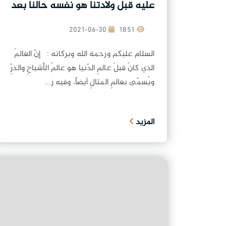
عليه قبل ولادتنا هو نفسه حالنا بعد
موتنا؟ أقصد العوالم التي كنت بها
وسأكون بها.
2021-06-30
1851
السلام عليكم ورحمة الله وبركاته : إنّ العالمَ
الذي كانَ قبلَ عالمِ الدّنيا هو عالمُ الأشباحِ والذرِّ
ويُسمّى بعالمِ المثالِ أيضاً، وفيه ر...
المزيد