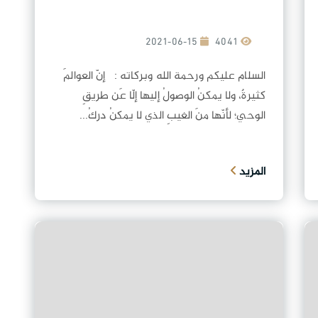
2021-06-15
4041
السلام عليكم ورحمة الله وبركاته : إنّ العوالمَ
كثيرةٌ، ولا يمكنُ الوصولُ إليها إلّا عَن طريقِ
الوحي؛ لأنّها منَ الغيبِ الذي لا يمكنُ دركُ...
المزيد