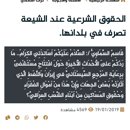
الصفحة الرئيسية
الأسئلة والأجوبة
تراث اسلامي
الحقوق الشرعية عند الشيعة
تصرف في بلدانها.
قَاسِمٌ السِّمَاوِيُّ /: السَّلَامُ عَلَيْكُمْ أَسَاتِذَتِي الكِرَامُ.. مَا
رَدّكُمْ عَلَى الأحْدَاثِ الأَخِيرَةِ حَوْلَ افْتِتَاحِ مُسْتَشْفىً
بِرِعَايَةِ المَرْجِعِ السِّيسْتَانيِّ فِي إِيرَانَ وَاللَّغَطِ الَّذِي
أَثَارَتْهُ بَعْضُ الجِهَاتِ وَإِنَّ هَذَا مِنْ أَمْوَالِ الفُقَرَاءِ
وَحُقُوقِ المَسَاكِينِ مِنْ أَبْنَاءِ الشَّعْبِ العِرَاقِيِّ؟
19/01/2019
4569 مشاهدة