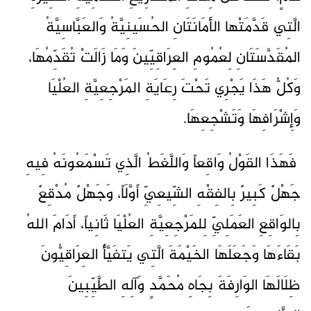
الَّتِي قَدَّمَتْها الأمَانَتَانِ الحُسَينِيَّةُ وَالعَبَّاسِيَّةُ
المُقَدَّسَتَانِ لِعُمُومِ العِرَاقِيِّينَ وَمَا زَالَتْ تُقَدِّمُهَا،
وَكُلُّ هَذَا يَجْرِي تَحْتَ رِعَايَةِ المَرْجِعِيَّةِ العُلْيَا
وَإِشْرَافِهَا وَتَشْجِعِهَا.
فَهَذَا القَوْلُ وَاقِعاً وَاللَّغَطُ الَّذِي تَسْمَعُونَهُ فِيهِ
جَهْلٌ كَبِيرٌ بِالفِقْهِ الشِّيعِيِّ أَوَّلَاً، وَجَهْلٌ مُدْقِعٌ
بِالوَاقِعِ العَمَلِيِّ لِلمَرْجِعِيَّةِ العُلْيَا ثَانِياً، أَدَامَ اللهُ
بَقَاءَهَا وَجَعَلَهَا الخَيْمَةَ الَّتِي يَتفَيَّأُ العِرَاقِيُّونَ
ظِلَالَهَا الوَارِفَةَ بِجَاهِ مُحَمَّدٍ وَآلِهِ الطَّيِّبِينَ