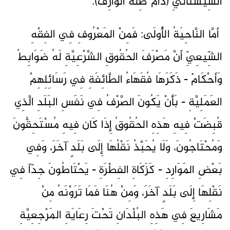
السِّيسْتَانيِّ (دَامَ ظِلُّهُ الوَارِفُ).
أَمَّا النَّاحِيَةُ الأُولَى: فَمِنْ المَعْرُوفِ فِي الفِقْهِ
الشِّيعِيِّ أَنَّ مَصْرَفَ الحُقُوقِ الشَّرْعِيَّةِ لَهُ ضَوَابِطُ
وَأَحْكَامٌ - ذَكَرَهَا فُقَهَاءُ الطَّائِفَةِ فِي رَسَائِلِهِمْ
العَمَلِيَّةِ - بَأنْ يَكُونَ الصَّرْفُ فِي نَفَسِ البَلَدِ الَّذِي
قُبِضَتْ فِيهِ هَذِهِ الحُقُوقُ إِذَا كَان فِيهِ مُسْتَحِقُّونَ
وَمُحْتَاجُونَ، وَلَا يُحَبَّذُ نَقْلُهَا إِلَى بَلَدٍ آخَرَ، وَفِي
بَعْضِ المَوَارِدِ - كَزَكَاةِ الفِطْرَةِ - يَحْتَاطُونَ جِدّاً فِي
نَقْلِهَا إِلَى بَلَدٍ آخَرَ، وَمِنْ هُنَا فَمَا تَرَوْنَهُ مِنْ
مَشَارِيعَ فِي هَذِهِ البُلْدَانِ تَحْتَ رِعَايَةِ المَرْجِعِيَّةِ