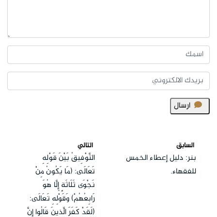
ارسال
السابق
التالي
بنر: دليل إعطاء الخمس
التَّوْفِيقُ بَيْنَ قَوْلِهِ
للفقهاء.
تَعَالَى: (مَا يَكُونُ مِنْ
نَجْوَى ثَلَاثَةٍ إِلَّا هُوَ
رَابِعُهُمْ) وَقَوْلِهِ تَعَالَى:
(لَقَدْ كَفَرَ الَّذِينَ قَالُوا إِنَّ