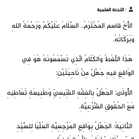
:
اللجنة العلمية
الأَخُ قاسم المُحْتَرَمُ.. السَّلَامُ عَلَيْكُمْ وَرَحْمَةُ اللهِ
وَبَرَكَاتُهُ.
هَذَا اللَّغَطُ وَالكَلَامُ الَّذِي تَسْمَعُونَهُ هُوَ فِي
الوَاقِعِ فِيهِ جَهْلٌ مِنْ نَاحِيَتَيْنِ:
الأُولَى: الجَهْلُ بِالفِقْهِ الشِّيعِيِّ وَطَبِيعَةِ تَعَاطِيهِ
مَعَ الحُقُوقِ الشَّرْعِيَّةِ.
الثَّانِيَةُ: الجَهْلُ بِوَاقِعِ المَرْجِعِيَّةِ العُلْيَا لِلسَّيِّدِ