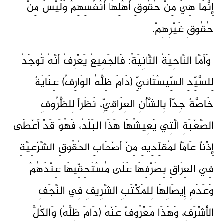
إِنَّمَا هِيَ مِنْ حُقُوقِ أَهْلِهَا أَنْفُسِهِمْ وَلَيْسَ مِنْ
حُقُوقِ غَيْرِهِمْ.
وَأَمَّا النَّاحِيَةُ الثَّانِيَةُ: فَالجَمِيعُ يَعْرِفُ أَنَّهُ تُوجَدُ
لِلسَّيِّدِ السِّيسْتَانيِّ (دَامَ ظِلُّهُ الوَارِفُ) عِنَايَةٌ
خَاصَّةٌ جِدّاً بِالشَّأْنِ العِرَاقِيِّ، نَظَراً لِلظُّرُوفِ
الصَّعْبَةِ الَّتِي يَعِيشُهَا هَذَا البَلَدُ، فَهُوَ قَدْ أَعْطَى
إِذْناً عَامّاً لمُقلِّدِيهِ مِنْ أَصْحَابِ الحُقُوقِ الشَّرْعِيَّةِ
فِي العِرَاقِ بِصَرْفِهَا عَلَى مُسْتَحِقِّيهَا عِنْدَهُمْ
وَعَدَمِ إِيصَالِهَا لِلمَكْتَبِ الشَّرِيفِ فِي النَّجَفِ
الأَشْرَفِ، وَهَذَا مَعْرُوفٌ عَنْهُ (دَامَ ظِلُّهُ) وَالكُلُّ