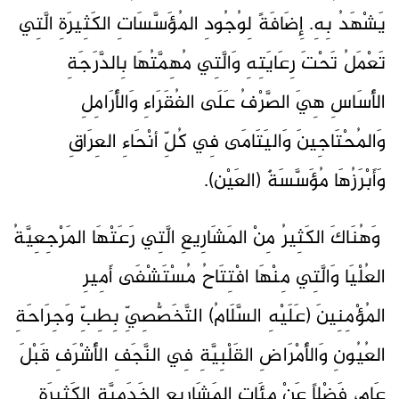
يَشْهَدُ بِهِ. إِضَافَةً لِوُجُودِ المُؤَسَّسَاتِ الكَثِيرَةِ الَّتِي
تَعْمَلُ تَحْتَ رِعَايَتِهِ وَالَّتِي مُهِمَّتُهَا بِالدَّرَجَةِ
الأَسَاسِ هِيَ الصَّرْفُ عَلَى الفُقَرَاءِ وَالأَرَامِلِ
وَالمُحْتَاجِينَ وَاليَتَامَى فِي كُلِّ أنْحَاءِ العِرَاقِ
وَأَبْرَزُهَا مُؤَسَّسَةٌ (العَيْن).
وَهُنَاكَ الكَثِيرُ مِنْ المَشَارِيعِ الَّتِي رَعَتْهَا المَرْجِعِيَّةُ
العُلْيَا وَالَّتِي مِنْهَا افْتِتَاحُ مُسْتَشْفَى أَمِيرِ
المُؤْمِنِينَ (عَلَيْهِ السَّلَامُ) التَّخَصُّصِيِّ بِطِبِّ وَجِرَاحَةِ
العُيُونِ وَالأَمْرَاضِ القَلْبِيَّةِ فِي النَّجَفِ الأَشْرَفِ قَبْلَ
عَامٍ، فَضْلاً عَنْ مِئَاتِ المَشَارِيعِ الخَدَمِيَّةِ الكَثِيرَةِ