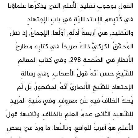
القولِ بوجوبِ تقليدِ الأعلمِ التي يذكرُها علماؤنا
في كُتبِهم الإستدلاليّةِ في بابِ الإجتهادِ
والتّقليدِ, هيَ أربعةُ أدلّةٍ, أوّلُها: الإجماعُ, إذ نقلَ
المُحقّقُ الكركيُّ ذلكَ صريحاً في كتابِه مطارحُ
الأنظارِ في الصّفحةِ 298, وفي كتابِ المعالمِ
للشّيخِ حسن أنّهُ قولُ الأصحابِ, وفي رسالةِ
الإجتهادِ للشّيخِ الأنصاريّ أنّهُ المشهورُ, بَل لَم
يُحكَ الخلافُ فيهِ عَن معروفٍ, وفي مُنيةِ المُريدِ
للشّهيدِ الثّاني عدمُ العلمِ بالخلافِ. وثانيها: قولُ
الأعلمِ هوَ أقربُ للواقعِ. وثالثُها: ما وردَ في بعضِ