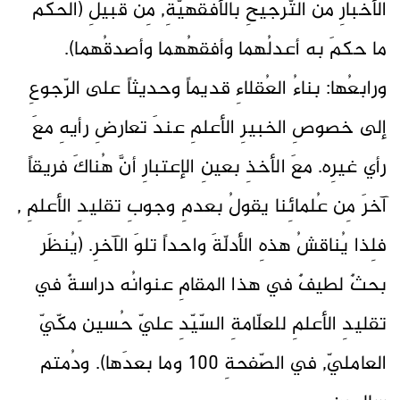
الأخبارِ منَ التّرجيحِ بالأفقهيّةِ, مِن قبيلِ (الحُكمُ
ما حكمَ به أعدلُهما وأفقهُهما وأصدقُهما).
ورابعُها: بناءُ العُقلاءِ قديماً وحديثاً على الرّجوعِ
إلى خصوصِ الخبيرِ الأعلمِ عندَ تعارضِ رأيهِ معَ
رأي غيرِه. معَ الأخذِ بعينِ الإعتبارِ أنَّ هُناكَ فريقاً
آخرَ مِن عُلمائِنا يقولُ بعدمِ وجوبِ تقليدِ الأعلمِ ,
فلِذا يُناقشُ هذهِ الأدلّةَ واحداً تلوَ الآخرِ. (يُنظَر
بحثٌ لطيفٌ في هذا المقامِ عنوانُه دراسةٌ في
تقليدِ الأعلمِ للعلّامةِ السّيّدِ عليّ حُسين مكّيّ
العامليّ, في الصّفحةِ 100 وما بعدَها). ودُمتم