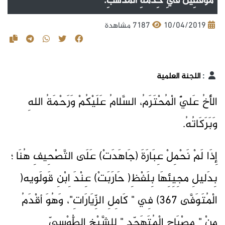
مُوَفَّقِينَ فِي خِدْمَةِ الْمَذْهَبِ.
10/04/2019
7187 مشاهدة
:
اللجنة العلمية
الأَخُ عَليٌّ الْمُحْتَرَمُ، السَّلامُ عَلَيْكُمْ وَرَحْمَةُ اللهِ
وَبَرَكَاتُهُ.
إِذَا لَمْ نَحْمِلْ عِبَارَةَ (جَاهَدَتْ) عَلَى التَّصْحِيفِ هُنَا ؛
بِدَليلِ مجِيِئِهَا بِلَفْظِ( حَارَبَتْ) عِنْدَ اِبْنِ قَولَويه(
الْمُتَوَفَّى 367) فِي " كَامِلِ الزِّيَارَاتِ"، وَهُوَ أقْدَمُ
مِنْ " مِصْبَاحِ الْمُتَهَجِّدِ " لِلشَّيْخِ الطُّوْسِيِّ