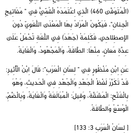
(الْمُتَوَفَّى 460) الَّذِي اِعْتَمَدَهُ الْقُمِّيُّ فِي " مَفَاتِيحِ
الْجِنانِ"، فَيَكُونُ الْمُرَادُ بِهَا الْمَعْنَى اللُّغَوِيّ دُونَ
الإصطِلاحِي، فَكَلِمَةُ (جَهَدَ) فِي اللُّغَةِ تُحْمَلُ عَلَى
عِدَّةِ مَعانٍ، مِنْهَا: الطَّاقَةُ، وَالْمَجْهُودُ، وَالْغَايَةُ.
عَنِ اِبْنِ مَنْظُورٍ فِي " لِسَانِ الْعَرَبِ": قَالَ اِبْنُ الْأَثِيرِ:
قَدْ تَكَرَّرَ لَفْظُ الْجَهْدِ وَالْجُهْدِ فِي الْحَديثِ، وَهُوَ
بِالْفَتْحِ: الْمَشَقَّةُ، وَقِيلَ: الْمُبَالَغَةُ وَالْغَايَةُ، وَبِالْضَّمِّ،
الْوُسْعُ وَالطَّاقَةُ.
[ لِسَانُ الْعَرَبِ 3: 133]