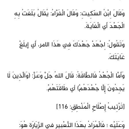
وَقَالَ اِبْنُ السّكِيتِ: وَقَالَ الْفَرَّاءُ: يُقَالُ بَلَغَتُ بِهِ
الْجَهْدَ أَي الْغَايَةَ.
وَتَقُولُ: اِجْهَدْ جَهْدَكَ فِي هَذَا الامر، أَي إبلَغْ
غَايَتَكَ.
وَأَمَّا الْجُهْدُ فَالطَّاقَةُ: قَالَ اللهُ جَلَّ وَعَزَّ: (وَالَّذِينَ لَا
يَجِدُونَ إِلَّا جُهْدَهُمْ) أي طَاقَتَهُمْ.
[تَرْتِيبُ إِصْلَاحِ الْمَنْطِقِ: 116]
وَعَلَيْهِ ؛ فَالْمُرَادُ بِهَذَا التَّعْبِيرِ فِي الزِّيَارَةِ هُوَ: