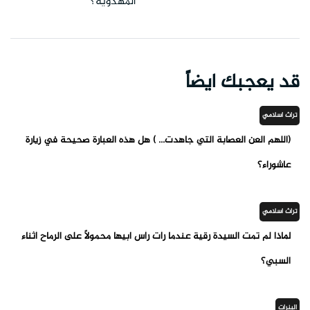
المهدوية؟
قد يعجبك ايضاً
تراث اسلامي
(اللهم العن العصابة التي جاهدت... ) هل هذه العبارة صحيحة في زيارة
عاشوراء؟
تراث اسلامي
لماذا لم تمت السيدة رقية عندما رأت رأس ابيها محمولاً على الرماح أثناء
السبي؟
البنرات