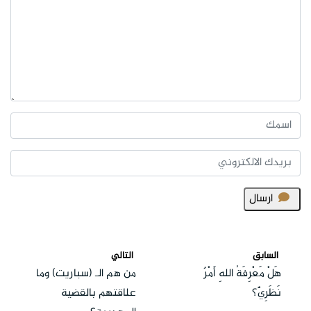
ارسال
السابق
التالي
هَلْ مَعْرِفَةُ اللهِ أَمْرٌ
من هم الـ (سباريت) وما
نَظَرِيٌّ؟
علاقتهم بالقضية