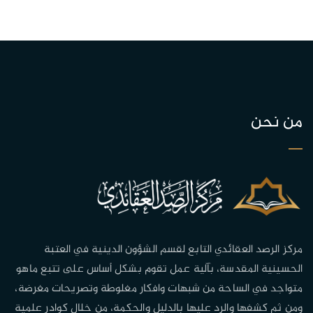
من نحن
مركز الرصد العقائدي التابع لقسم الشؤون الدينية في العتبة
الحسينية المقدسة، بآلية عمل تقوم بشكل أساس على تتبع ماهو
متواجد في الساحة من شبهات وافكار مغلوطة وتصريحات مغرضة،
ومن ثم كشفها والرد عليها بالدليل والحكمة، من خلال كوادر علمية