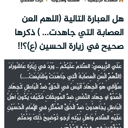
الصفحة الرئيسية
الأسئلة والأجوبة
تراث اسلامي
هل العبارة التالية (اللهم العن
العصابة التي جاهدت... ) ذكرها
صحيح في زيارة الحسين (ع)؟!!
عَلَي الرُّبِيعِيِّ: السَّلامُ عَلَيْكُمْ .. وَرَدَ فِي زِيَارَةِ عَاشُورَاءَ
(اللَّهُمَّ اِلْعَنِ الْعِصَابَةَ الَّتِي جَاهَدَتْ وَشَايَعَتْ.....)
سُؤَالِي هُوَ الْجِهَادُ أَلَيْسَ فِي الْحَقِّ ضِدَّ الْبَاطِلِ كَجِهَادِ
الْعَدُوِّ أو جِهَادِ النَّفْسِ ضِدَّ الْمُوبِقَاتِ فَكَيْفَ يَكُونُ أهْلُ
الْبَاطِلِ يُجَاهِدُونَ ضِدَّ الْحَقِّ الْمُمَثَّلِ فِي الْإمَامِ الْحُسَيْنِ
عَلَيْهِ السَّلامُ وَأهْلِ بَيْتِهِ أَرجو تَوْضِيحَ ذَلِكَ وَدُمْتُم