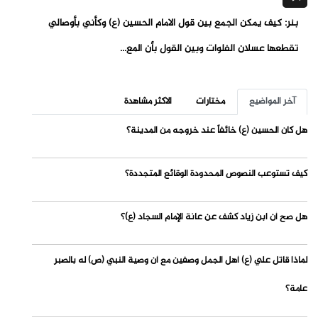
بنر: كيف يمكن الجمع بين قول الامام الحسين (ع) وكأني بأوصالي
تقطعها عسلان الفلوات وبين القول بأن المع...
آخر المواضيع
مختارات
الاكثر مشاهدة
هل كان الحسين (ع) خائفاً عند خروجه من المدينة؟
كيف تستوعب النصوص المحدودة الوقائع المتجددة؟
هل صح أن ابن زياد كشف عن عانة الإمام السجاد (ع)؟
لماذا قاتل علي (ع) أهل الجمل وصفين مع أن وصية النبي (ص) له بالصبر
عامة؟