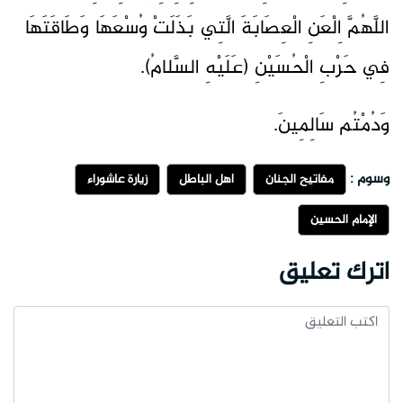
اللَّهُمَّ اِلْعَنِ الْعِصَابَةَ الَّتِي بَذَلَتْ وُسْعَهَا وَطَاقَتَهَا
فِي حَرْبِ الْحُسَيْنِ (عَلَيْهِ السَّلامُ).
وَدُمْتُم سَالِمِينَ.
وسوم :
مفاتيح الجنان
أهل الباطل
زيارة عاشوراء
الإمام الحسين
اترك تعليق