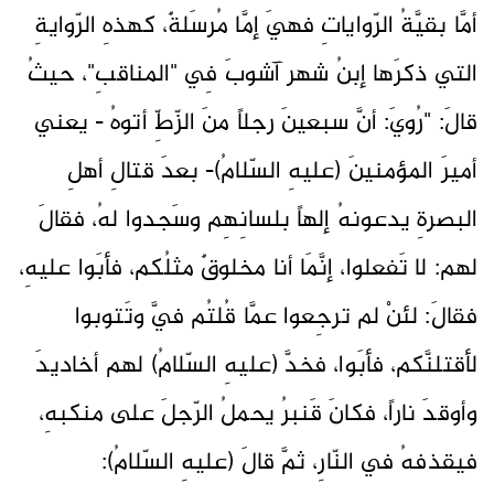
أمَّا بقيَّةُ الرّواياتِ فهيَ إمَّا مُرسَلةٌ، كهذهِ الرّوايةِ
التي ذكرَها إبنُ شهر آشوبَ فِي "المناقبِ"، حيثُ
قالَ: "رُويَ: أنَّ سبعينَ رجلاً منَ الزّطِّ أتوهُ - يعني
أميرَ المؤمنينَ (عليهِ السّلامُ)- بعدَ قتالِ أهلِ
البصرةِ يدعونهُ إلهاً بلسانِهِم وسَجدوا لهُ، فقالَ
لهم: لا تَفعلوا، إنَّمَا أنا مخلوقٌ مثلُكم، فأبَوا عليهِ،
فقالَ: لئنْ لم ترجِعوا عمَّا قُلتُم فيَّ وتَتوبوا
لأقتلنَّكم، فأبَوا، فخدَّ (عليهِ السّلامُ) لهم أخاديدَ
وأوقدَ ناراً، فكانَ قَنبرُ يحملُ الرّجلَ على منكبهِ،
فيقذفهُ في النّارِ، ثمَّ قالَ (عليهِ السّلامُ):