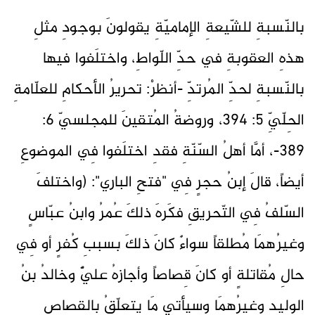
بالنّسبةِ للشّيعةِ الإماميّةِ يقولونَ بوجودِ مثلِ
هذهِ العقوبةِ في حدِّ اللّواطِ، واختلَفوا فيها
بالنّسبةِ لحدِّ المُرتدِّ -أنظرْ: تحريرُ الأحكامِ للعلّامةِ
الحِلّيِّ 5: 394، وروضةُ المُتقينَ للمجلسيّ 6:
389-، أمَّا أهلُ السّنّةِ فقدِ اختلَفوا فِي الموضوعِ
أيضاً، قالَ إبنُ حجرٍ فِي "فتحِ الباري": (واختلفَ
السّلفُ فِي التّحريقِ فكَرهَ ذلكَ عُمرُ وابنُ عبّاسٍ
وغيرُهمَا مُطلقاً سواءٌ كانَ ذلكَ بسببِ كُفرٍ أو فِي
حالِ مُقاتلةٍ أو كانَ قِصاصاً وأجازهُ عليٌّ وخالدُ بنُ
الوليدِ وغيرُهمَا وسيأتِي مَا يتعلّقُ بالقِصاصِ