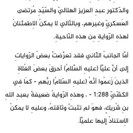
والدّكتور عبدِ العزيز الهلاليّ والسّيّدِ مُرتضى
العَسكريِّ وغيرهم، وبالتّالي لا يمكنُ الاِطمئنانُ
لهذهِ الرّوايةِ مِن هذهِ النّاحيةِ.
أمَّا الجانبُ الثّاني فقد تعرَّضتْ بعضُ الرّواياتِ
إلى أنَّ عليَّاً (عليهِ السَّلامُ) أحرقَ بعضَ الغُلاةِ
الذينَ زَعمُوا أنَّهُ (عليهِ السّلامُ) ربُّهم - كمَا فِي
الكشّيِّ 1:288 - ، وهذهِ الرّوايةُ ضعيفةٌ بعبدِ اللهِ
بنِ شُريكٍ، فهوَ لم تثبتْ وثاقتهُ، وعليهِ لا يمكنُ
الاِستنادُ إليها علميَّاً.