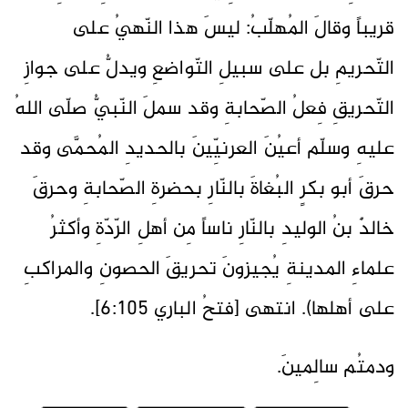
قريباً وقالَ المُهلّبُ: ليسَ هذا النّهيُ على
التّحريمِ بل على سبيلِ التّواضعِ ويدلُّ على جوازِ
التّحريقِ فِعلُ الصّحابةِ وقد سملَ النّبيُّ صلّى اللهُ
عليهِ وسلّم أعيُنَ العرنيِّينَ بالحديدِ المُحمَّى وقد
حرقَ أبو بكرٍ البُغاةَ بالنّارِ بحضرةِ الصّحابةِ وحرقَ
خالدٌ بنُ الوليدِ بالنّارِ ناساً مِن أهلِ الرّدّةِ وأكثرُ
علماءِ المدينةِ يُجيزونَ تحريقَ الحصونِ والمراكبِ
على أهلها). انتهى [فتحُ الباري 6:105].
ودمتُم سالِمينَ.