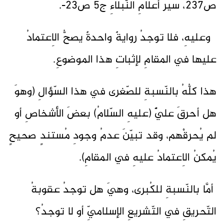
ص237، سيرُ أعلامِ النّبلاءِ ج5 ص23-.
وعليهِ، فلا توجدُ روايةٌ واحدةٌ يصحُّ الاِعتمادُ
عليها في المقامِ لإثباتِ هذا الموضوعِ.
هذا كلُّهُ بالنّسبةِ للصّغرى في هذا السّؤالِ (وهوَ
هل أحرقَ عليٌّ (عليهِ السّلامُ) بعضَ الأشخاصِ أو
لم يُحرقْهم، وقد تبيّنَ عدمُ وجودِ مُستندٍ صحيحٍ
يُمكنُ الاِعتمادُ عليهِ في المقامِ).
أمَّا بالنّسبةِ للكُبرى، وهيَ هل توجدُ عقوبةُ
التّحريقِ في التّشريعِ الإسلاميِّ أو لا توجدُ؟