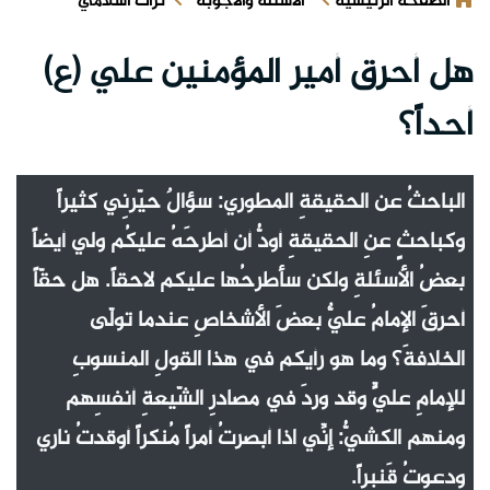
الصفحة الرئيسية
الأسئلة والأجوبة
تراث اسلامي
هل أحرق أمير المؤمنين علي (ع)
أحداً؟
الباحثُ عن الحقيقةِ المطوري: سؤالٌ حيّرنِي كثيراً
وكباحثٍ عنِ الحقيقةِ أودُّ أن أطرحَهُ عليكُم ولي أيضاً
بعضُ الأسئلةِ ولكن سأطرحُها عليكم لاحقاً. هل حقّاً
أحرقَ الإمامُ عليٌّ بعضَ الأشخاصِ عندما تولّى
الخلافةَ؟ وما هو رأيكم في هذا القولِ المنسوبِ
للإمامِ عليٍّ وقد وردَ في مصادرِ الشّيعةِ أنفسِهم
ومنهم الكشيُّ: إنِّي اذا أبصرتُ أمراً مُنكراً أوقدتُ ناري
ودعوتُ قَنبراً.