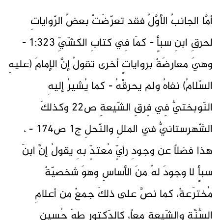
أمَّا الجانبُ الأوَّلُ فقد تعرّضَتْ بعضُ الرّواياتِ
لحرقِ ابنِ سبأٍ - كمَا فِي كتابِ الكشّيِّ 1:323 -
وهيَ معارضَةٌ برواياتٍ أخرى تقولُ إنَّ الإمامَ (عليهِ
السّلامُ) نفاهُ ولم يحرقْهُ - كما يُشيرُ إليهِ
النّوبختيُّ فِي فِرقِ الشّيعةِ ص22 وكذلكَ
الشّهرستانيُّ في المللِ والنّحلِ ج1 ص174 - ،
هذا فضلاً عن وجودِ رأيٍّ مُعتدٍّ بهِ يقولُ إنَّ ابنَ
سبأٍ لا وجودَ لهُ منَ الأساسِ وهوَ شخصيّةٌ
مُخترَعةٌ، كما نصَّ على ذلكَ جمعٌ من أعلامِ
السُّنَّةِ والشّيعةِ معاً، كالدّكتور طهَ حُسين