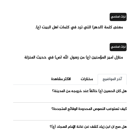
تراث اسلامي
معنى كلمة (الدهر) التي ترد في كلمات أهل البيت (ع).
تراث اسلامي
منازل أمير المؤمنين (ع) من رسول الله (ص) في حديث المنزلة
آخر المواضيع
مختارات
الاكثر مشاهدة
هل كان الحسين (ع) خائفاً عند خروجه من المدينة؟
كيف تستوعب النصوص المحدودة الوقائع المتجددة؟
هل صح أن ابن زياد كشف عن عانة الإمام السجاد (ع)؟