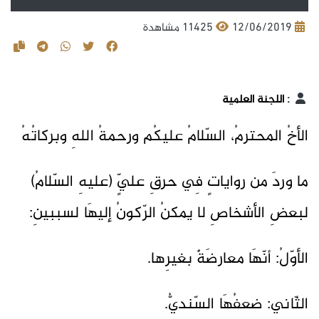
12/06/2019
11425 مشاهدة
:
اللجنة العلمية
الأخُ المحترمُ، السّلامُ عليكُم ورحمةُ اللهِ وبركاتُهُ
ما وردَ من رواياتٍ فِي حرقِ عليٍّ (عليهِ السّلامُ)
لبعضِ الأشخاصِ لا يمكنُ الرّكونُ إليهَا لسببينِ:
الأوّلُ: أنّهَا معارضَةٌ بغيرِها.
الثّاني: ضعفُهَا السّنديُّ.