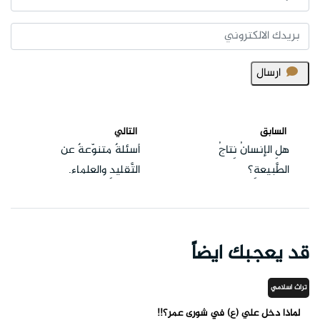
ارسال
السابق
التالي
هلِ الإنسانُ نِتاجُ
أسئلةٌ متنوّعةٌ عن
الطَّبيعةِ؟
التَّقليدِ والعلماء.
قد يعجبك ايضاً
تراث اسلامي
لماذا دخل علي (ع) في شورى عمر؟!!