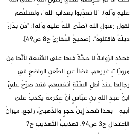
كنتُ أنا لم أُحرِقْهم لنهيّ رسولِ اللهِ (صلّى اللهُ
عليهِ وآلهِ): "لا تعذِّبوا بعذابِ اللهِ"، ولقتلتُهم
لقولِ رسولِ الله (صلّى اللهُ عليهِ وآلهِ): "مَن بدَّلَ
دينَهُ فاقتلوهُ". [صحيحُ البُخاريّ ج8 ص49].
فهذهِ الرّوايةُ لا حجَّةَ فيها على الشّيعةِ لأنَّها مِن
مرويّاتِ غيرهم، فضلاً عنِ الطّعنِ الواضحِ في
رجالِها عندَ أهلِ السّنّةِ أنفسِهم، فقد صرّحَ عليٌّ
ابنُ عبدِ اللهِ بنِ عبّاسٍ أنَّ عِكرمةَ يكذبُ على
أبيهِ - بهذا شهدَ إبنُ حجرٍ والذّهبيّ، راجع: ميزانُ
الاِعتدالِ ج3 ص94، تهذيبُ التّهذيبِ ج7