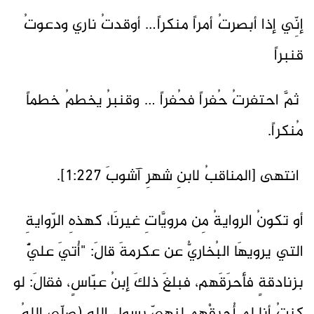
إنِّي إذا أبصرتُ أمراً منكراً… أوقدتُ ناري ودعوتُ
قنبراً
ثمَّ احتفرتُ حُفراً فحُفراً … وقنبرُ يخطمُ خطماً
مُنكراً.
انتهى [المناقبُ لابنِ شهرِ آشوبَ 1:227].
أو تكونُ الروايةُ مِن مرويَّاتِ غيرنَا، كهذهِ الرّوايةِ
التي يرويهَا البُخاريُّ عن عكرمةَ قالَ: "أُتيَ عليٌّ
بزنادقةٍ فأحرَقَهم، فبلغَ ذلكَ إبنُ عبّاسٍ، فقالَ: لو