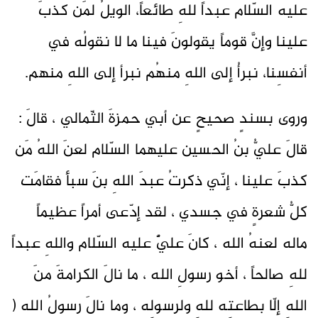
عليه السّلام عبداً للهِ طائعاً، الويلُ لمَن كذبَ
علينا وإنَّ قوماً يقولونَ فينا ما لا نقولُه في
أنفسِنا، نبرأُ إلى اللهِ منهُم نبرأ إلى اللهِ منهم.
وروى بسندٍ صحيحٍ عن أبي حمزةَ الثّمالي ، قالَ :
قالَ عليُّ بنُ الحسين عليهما السّلام لعنَ اللهُ مَن
كذبَ علينا ، إنّي ذكرتُ عبدَ اللهِ بنَ سبأ فقامَت
كلُّ شعرةٍ في جسدي ، لقد إدّعى أمراً عظيماً
ماله لعنهُ الله ، كانَ عليٌّ عليه السّلام واللهِ عبداً
للهِ صالحاً ، أخو رسولِ الله ، ما نالَ الكرامةَ منَ
اللهِ إلّا بطاعتِه للهِ ولرسولِه ، وما نالَ رسولُ الله (