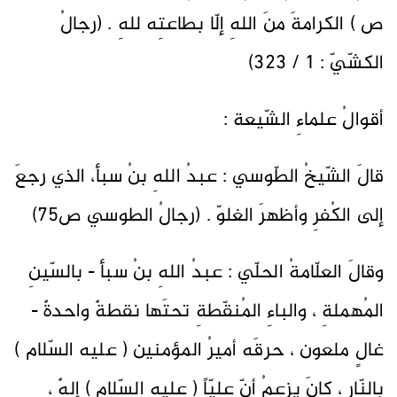
ص ) الكرامةَ منَ اللهِ إلّا بطاعتِه للهِ . (رجالُ
الكشّيّ : 1 / 323)
أقوالُ علماءِ الشّيعة :
قالَ الشّيخُ الطّوسي : عبدُ اللهِ بنُ سبأ، الذي رجعَ
إلى الكُفرِ وأظهرَ الغلوّ . (رجالُ الطوسي ص75)
وقالَ العلّامةُ الحلّي : عبدُ اللهِ بنُ سبأ - بالسّينِ
المُهملةِ ، والباءِ المُنقّطةِ تحتَها نقطةٌ واحدةٌ -
غالٍ ملعون ، حرقَه أميرُ المؤمنين ( عليه السّلام )
بالنّار ، كانَ يزعمُ أنّ عليّاً ( عليه السّلام ) إلهٌ ،