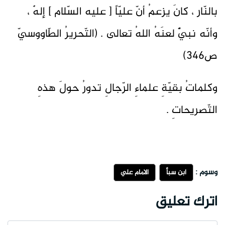
بالنّار ، كانَ يزعمُ أنّ عليّاً [ عليه السّلام ] إلهٌ ،
وأنّه نبيٌّ لعنَهُ اللهُ تعالى . (التّحريرُ الطّاووسيّ
ص346)
وكلماتُ بقيّةِ علماءِ الرّجالِ تدورُ حولَ هذهِ
التّصريحاتِ .
وسوم :
ابن سبأ
الامام علي
اترك تعليق