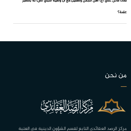
لماذا قاتل علي (ع) أهل الجمل وصفين مع أن وصية النبي (ص) له بالصبر
عامة؟
من نحن
مركز الرصد العقائدي التابع لقسم الشؤون الدينية في العتبة