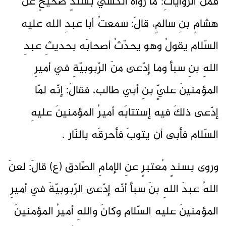
فمنَ الرّواياتِ: ما رواهُ الكشيّ بسندٍ صحيحٍ عَن
هشامٍ بنِ سالمٍ، قالَ: سمعتُ أبا عبدِ الله عليه
السّلام يقولُ وهو يحدّثُ أصحابَه بحديثِ عبدِ
اللهِ بنِ سبأ وما إدّعى منَ الرّبوبيّةِ في أميرِ
المؤمنينَ عليٍّ بنِ أبي طالب، فقالَ: إنّه لمّا
إدّعى ذلكَ فيه إستتابَه أميرُ المؤمنينَ عليهِ
السّلام فأبى أن يتوبَ فأحرقَه بالنّار .
وروى بسندٍ مُعتبرٍ عنِ الإمامِ الصّادق (ع) قالَ: لعنَ
اللهُ عبدَ اللهِ بنَ سبأ أنّه إدّعى الرّبوبيّةَ في أميرِ
المؤمنينَ عليه السّلام وكانَ واللهِ أميرُ المؤمنينَ