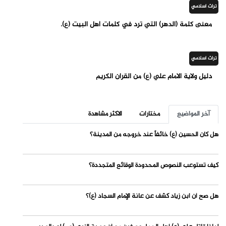
تراث اسلامي
معنى كلمة (الدهر) التي ترد في كلمات أهل البيت (ع).
تراث اسلامي
دليل ولاية الامام علي (ع) من القران الكريم
آخر المواضيع
مختارات
الاكثر مشاهدة
هل كان الحسين (ع) خائفاً عند خروجه من المدينة؟
كيف تستوعب النصوص المحدودة الوقائع المتجددة؟
هل صح أن ابن زياد كشف عن عانة الإمام السجاد (ع)؟