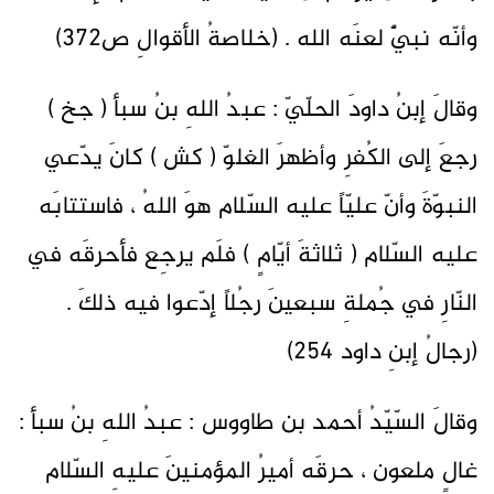
وأنّه نبيٌّ لعنَه الله . (خلاصةُ الأقوالِ ص372)
وقالَ إبنُ داودَ الحلّيّ : عبدُ اللهِ بنُ سبأ ( جخ )
رجعَ إلى الكُفرِ وأظهرَ الغلوّ ( كش ) كانَ يدّعي
النبوّةَ وأنّ عليّاً عليه السّلام هوَ اللهُ ، فاستتابَه
عليه السّلام ( ثلاثةَ أيّامٍ ) فلَم يرجِع فأحرقَه في
النّارِ في جُملةِ سبعينَ رجُلاً إدّعوا فيه ذلكَ .
(رجالُ إبنِ داود 254)
وقالَ السّيّدُ أحمد بن طاووس : عبدُ اللهِ بنُ سبأ :
غالٍ ملعون ، حرقَه أميرُ المؤمنينَ عليهِ السّلام