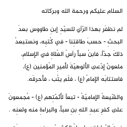
السلام عليكم ورحمة الله وبركاته
لم نظفَر بهذا الرّأي للسيّدِ إبنِ طاووس بعدَ
البحثِ - حسبَ طاقتِنا - في كُتبِه، ونستبعدُ
ذلكَ جدّاً، فابنُ سبأ رأسُ الغُلاةِ في الإسلامِ،
ملعونٌ إدّعى الألوهيّةَ لأميرِ المُؤمنين (ع)،
فاستتابَه الإمامُ (ع) ، فلَم يتُب ، فأحرقَه.
والشّيعةُ الإماميّةُ - تبعاً لأئمّتِهم (ع) - مُجمعونَ
على كفرِ عبدِ اللهِ بنِ سبأ، والبراءةِ منه ولعنِه .