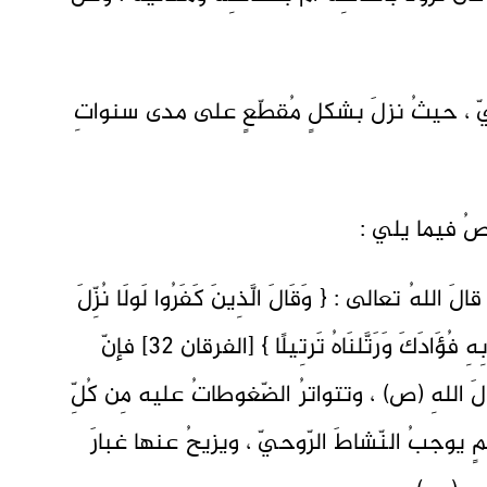
جيّ ، حيثُ نزلَ بشكلٍ مُقطّعٍ على مدى سنواتِ
خّصُ فيما يلي :
لهُ تعالى : { وَقَالَ الَّذِينَ كَفَرُوا لَولَا نُزِّلَ
عَلَيهِ القُرآَنُ جُملَةً وَاحِدَةً كَذَلِكَ لِنُثَبِّتَ بِهِ فُؤَادَكَ وَرَتَّلنَاهُ تَرتِيلًا } [الفرقان 32] فإنّ
 اللهِ (ص) ، وتتواترُ الضّغوطاتُ عليه مِن كُلِّ
ٍ يوجبُ النّشاطَ الرّوحيّ ، ويزيحُ عنها غبارَ