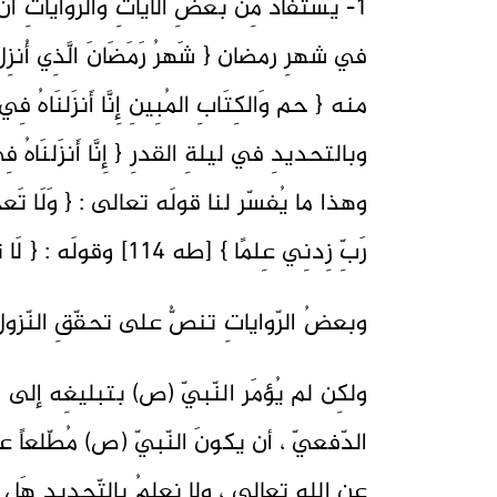
1- يُستفادُ مِن بعضِ الآياتِ والرّواياتِ أنّ ل
وبالتحديدِ في ليلةِ القدرِ { إِنَّا أَنزَلنَاهُ 
وهذا ما يُفسّر لنا قولَه تعالى : { وَلَا تَعجَل
رَبِّ زِدنِي عِلمًا } [طه 114] وقولَه : { لَا تُحَرِّك بِهِ لِسَانَكَ لِتَعجَلَ بِهِ } .
وبعضُ الرّواياتِ تنصُّ على تحقّقِ النّزو
ولكِن لم يُؤمَر النّبيّ (ص) بتبليغِه إلى ال
الدّفعيّ ، أن يكونَ النّبيّ (ص) مُطّلعاً ع
عنِ اللهِ تعالى ، ولا نعلمُ بالتّحديدِ هَل