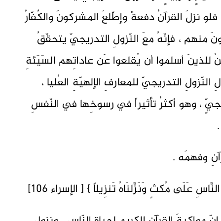
لو نزلَ القرآنُ دفعةً وإطّلعَ المشركونَ والكُفّارُ
نَ منهم ، فإنّهُ معَ النّزولِ التدريجيّ يتحقّقُ
كنُ للذينَ أسلموا أن يُقلعوا عَن عاداتِهم السّيّئةِ
نّزولِ التدريجيّ للمعارفِ الإلهيّةِ العُليا ،
يجيٍّ ، وهو أكثرُ تأثيراً في رسوخِها في النّفسِ
.
آنِ وفهمَه .
نَّاسِ عَلَى مُكثٍ وَنَزَّلنَاهُ تَنزِيلاً } [ الإسراء 106]