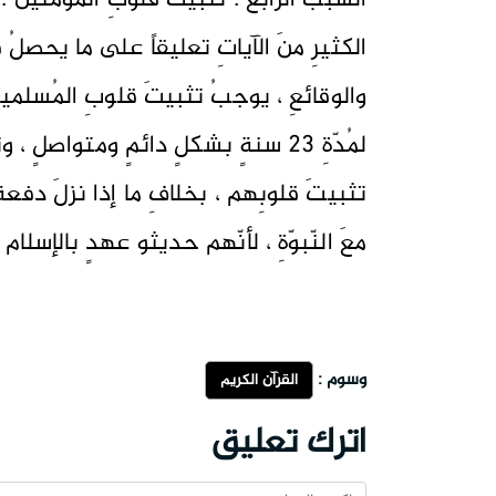
السّببُ الرّابع : تثبيتُ قلوبِ المُؤمنينَ : 
الكثيرِ منَ الآياتِ تعليقاً على ما يحصلُ 
والوقائعِ ، يوجبُ تثبيتَ قلوبِ المُسلمين
لمُدّةِ 23 سنةٍ بشكلٍ دائمٍ ومتواصلٍ 
تثبيتَ قلوبِهم ، بخلافِ ما إذا نزلَ دفعةً
معَ النّبوّةِ ، لأنّهم حديثو عهدٍ بالإسلام .
وسوم :
القرآن الكريم
اترك تعليق