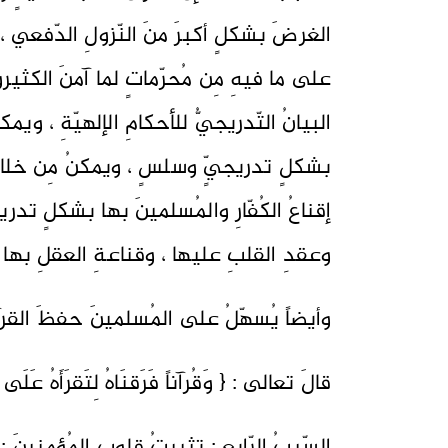
الغرضَ بشكلٍ أكبرَ منَ النّزولِ الدّفعي ، ف
على ما فيهِ مِن مُحرّماتٍ لما آمنَ الكثيرو
البيانُ التّدريجيُّ للأحكامِ الإلهيّةِ ، ويم
بشكلٍ تدريجيٍّ وسلسٍ ، ويمكنُ مِن خلالِ ال
إقناعُ الكُفّارِ والمُسلمينَ بها بشكلٍ تدر
وعقدِ القلبِ عليها ، وقناعةِ العقلِ بها 
وأيضاً يُسهّلُ على المُسلمينَ حفظَ القر
قالَ تعالى : { وَقُرآناً فَرَقنَاهُ لِتَقرَأَهُ عَلَى ال