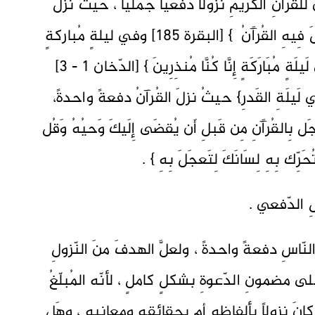
لقُرآنِ الكريمِ نزولاً دفعيّاً جُمَليّاً ، حيثُ نزلَ
في شهرِ رمضان { شَهرُ رَمَضَانَ الَّذِي أُنزِلَ فِيهِ القُرآَنُ } [البقرة 185] وفي ليلةٍ مُباركةٍ
منه { حم وَالكِتَابِ المُبِينِ إِنَّا أَنزَلنَاهُ فِي لَيلَةٍ مُبَارَكَةٍ إِنَّا كُنَّا مُنذِرِينَ } [الدّخان 1 - 3]
فِي لَيلَةِ القَدرِ} حيثُ نزلَ القُرآنُ دفعةً واحدةً،
 بِالقُرآَنِ مِن قَبلِ أَن يُقضَى إِلَيكَ وَحيُهُ وَقُل
لِ الدّفعي .
نّاسِ دفعةً واحدةً ، ولعلَّ الهدفَ منَ النّزولِ
لى مضمونِ الدّعوةِ بشكلٍ كاملٍ ، لأنّه المُبلّغُ
 كانَ نزولاً بألفاظِه أم بحقائقِه ومعانيه ، وهَل