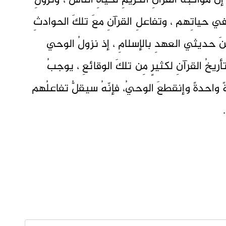
إنّ مواكبةَ القرآنِ الكريمِ لحياةِ النّاس ، ونزولِ
في حياتِهم ، وتفاعلِ القرآنِ معَ تلكَ الحوادثِ
َ حديثي العهدِ بالإسلامِ ، إذ نزولُ الوحي
، وتأريخُ القرآنِ لكثيرٍ مِن تلكَ الوقائعِ ، يوجبُ
 واحدةً وإنقطعَ الوحيُ، فإنّهُ سيقلُّ تفاعلُهم