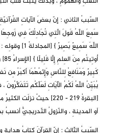
التّعبِ والهمومِ ، وبذلكَ يثبتُ قلبُ ال
السّببُ الثاني : إنّ بعضَ الآياتِ القُرآنيّة
سَمِعَ اللَّهُ قَولَ الَّتِي تُجَادِلُكَ فِي زَوجِهَا وَ
اللَّهَ سَمِيعٌ بَصِ
أُوتِ
كَبِيرٌ وَمَنَافِعُ لِلنَّاسِ وَإِثمُهُمَا أَكبَرُ مِن ن
يُبَيِّنُ اللَّهُ لَكُمُ الآَيَاتِ لَعَلَّكُم تَتَفَكَّرُونَ
[البقرةُ 219 - 220] حيثُ نز
أو المدينةِ ، والنّزولُ التّدريجيُّ أنسبُ ب
السّببُ الثّالث : إنّ القرآنَ كتابُ هدايةٍ و