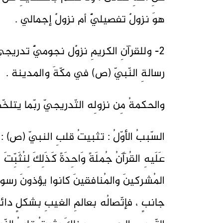
هوَ نزولٌ تفصيليٌّ أم نزولٌ إجمالي .
2- وللقرآنِ الكريمِ نزوٌل نجوميٌّ تدري
رسالةِ النّبيّ (ص) في مكّةَ والمدينة .
والحكمةُ مِن نزولِه التّدريجيّ ربّما يتل
السّببُ الأوّلُ : تثبيتُ قلبِ النبيّ (ص) : قالَ ال
المُشركينَ والمُنافقينَ كانوا يؤذونَ رسولَ
جانبٍ ، فإتّصالُه بعالمِ الغيبِ بشكلٍ دائم