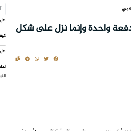
آ
لامي
هل 
م دفعة واحدة وإنما نزل على شكل
كيف
هل 
لما
النب