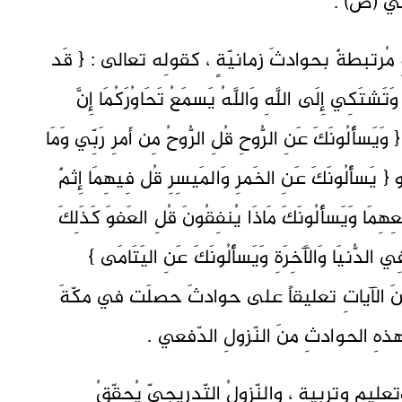
نّبي (ص) .
ِ مُرتبطةٌ بحوادثَ زمانيّةٍ ، كقولِه تعالى : { قَد
تَشتَكِي إِلَى اللَّهِ وَاللَّهُ يَسمَعُ تَحَاوُرَكُمَا إِنَّ
يرٌ } [المجادلةُ 1] وقولِه : { وَيَسأَلُونَكَ عَنِ الرُّوحِ قُلِ الرُّوحُ مِن أَمرِ رَبِّي وَمَا
يتُم مِنَ العِلمِ إِلَّا قَلِيلًا } [الإسراءُ 85] و { يَسأَلُونَكَ عَنِ الخَمرِ وَالمَيسِرِ قُل فِيهِمَا إِثمٌ
َفعِهِمَا وَيَسأَلُونَكَ مَاذَا يُنفِقُونَ قُلِ العَفوَ كَذَلِكَ
 ، فِي الدُّنيَا وَالآَخِرَةِ وَيَسأَلُونَكَ عَنِ اليَتَامَى }
لَت الكثيرُ منَ الآياتِ تعليقاً على حوادثَ حصلَت في مكّةَ
هذهِ الحوادثِ منَ النّزولِ الدّفعي .
تعليمٍ وتربيةٍ ، والنّزولُ التّدريجيّ يُحقّقُ