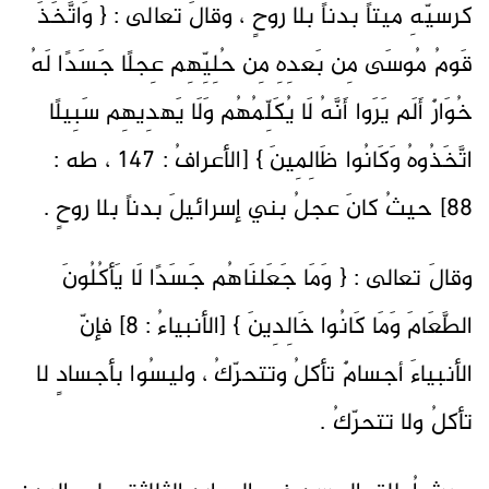
كرسيّهِ ميتاً بدناً بلا روحٍ ، وقالَ تعالى : { وَاتَّخَذَ
قَومُ مُوسَى مِن بَعدِهِ مِن حُلِيِّهِم عِجلًا جَسَدًا لَهُ
خُوَارٌ أَلَم يَرَوا أَنَّهُ لَا يُكَلِّمُهُم وَلَا يَهدِيهِم سَبِيلًا
اتَّخَذُوهُ وَكَانُوا ظَالِمِينَ } [الأعرافُ : 147 ، طه :
88] حيثُ كانَ عجلُ بني إسرائيلَ بدناً بلا روحٍ .
وقالَ تعالى : { وَمَا جَعَلنَاهُم جَسَدًا لَا يَأكُلُونَ
الطَّعَامَ وَمَا كَانُوا خَالِدِينَ } [الأنبياءُ : 8] فإنّ
الأنبياءَ أجسامٌ تأكلُ وتتحرّكُ ، وليسُوا بأجسادٍ لا
تأكلُ ولا تتحرّكُ .