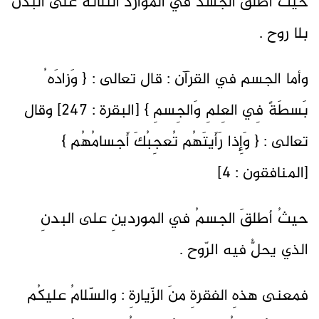
حيث اُطلق الجسد في الموارد الثلاثة على البدن
بلا روح .
وأما الجسم في القرآن : قال تعالى : { وَزادَه ُ
بَسطَةً فِي العِلمِ وَالجِسمِ } [البقرة : 247] وقال
تعالى : { وَإِذا رَأَيتَهُم تُعجِبُكَ أَجسامُهُم }
[المنافقون : 4]
حيثُ أطلقَ الجسمُ في الموردينِ على البدنِ
الذي يحلُّ فيه الرّوح .
فمعنى هذهِ الفقرةِ منَ الزّيارةِ : والسّلامُ عليكُم