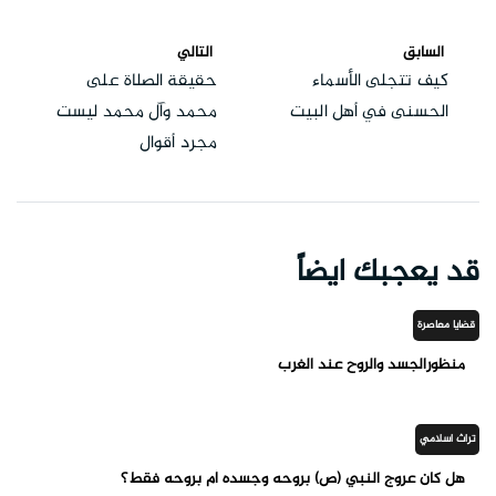
السابق
التالي
كيف تتجلى الأسماء
حقيقة الصلاة على
الحسنى في أهل البيت
محمد وآل محمد ليست
مجرد أقوال
قد يعجبك ايضاً
قضايا معاصرة
منظورالجسد والروح عند الغرب
تراث اسلامي
هل كان عروج النبي (ص) بروحه وجسده أم بروحه فقط؟