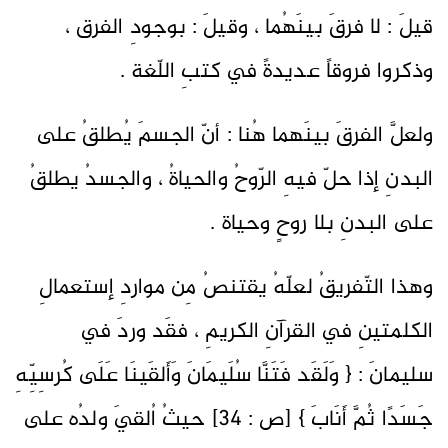
قيلَ : لا فرقَ بينَهُما ، وقيلَ : بوجودِ الفرق ،
وذكروا فروقاً عديدةً في كتبِ اللّغة .
ولعلَّ الفرقَ بينَهما هُنا : أنّ الجسمَ يُطلقُ على
البدنِ إذا حلّ فيهِ الرّوحُ والحياةُ ، والجسدُ يطلقُ
على البدنِ بلا روحٍ وحياة .
وهذا التّفريقُ لعلّهُ يقتنصُ مِن مواردِ إستعمالِ
الكلمتينِ في القرآنِ الكريمِ ، فقَد وردَ في
سليمانَ : { وَلَقَد فَتَنَّا سُلَيمَانَ وَأَلقَينَا عَلَى كُرسِيِّهِ
جَسَدًا ثُمَّ أَنَابَ } [ص : 34] حيثُ اُلقيَ ولدُه على