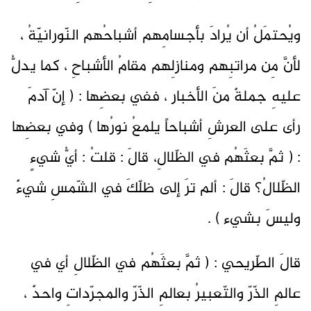
ويُحتمَلُ أن يُرادَ بأجسامِهم أشباحُهم النّورانيّةُ ،
لأنَّ مِن مراتبِهم ومنازلِهم مقامُ الأشباحِ ، كما يدلُّ
عليهِ جملةٌ منَ الأخبار ، ففي بعضِها : ( إنّ آدمَ
رأى على العرشِ أشباحاً يلمعُ نورُها ) وفي بعضِها
: ( ثمَّ بعثَهُم في الظّلالِ، قالَ : قلتُ : أيُّ شيءٍ
الظّلالُ؟ قالَ : ألم ترَ إلى ظلّكَ في الشّمسِ شيءٌ
وليسَ بشيء ) .
قالَ الطّريحي : ( ثمَّ بعثَهُم في الظّلالِ أي في
عالمِ الذّرّ والتّعبيرُ بعالمِ الذّرّ والمجرّداتِ واحدٌ ،