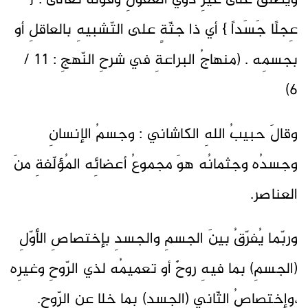
ويُطلقُ على غيرِ ذوي العقولِ وقوله تعالى : {
عِجلًا جَسَداً } أي ذا جثّةٍ على التّشبيهِ بالعاقلِ أو
بجسمِه . (منهاجُ البراعةِ في شرحِ النّهجِ : 11 /
6)
وقالَ حبيبُ اللهِ الكاشاني : وجسمُ الإنسانِ
وجسدُه وجثمانُه هوَ مجموعُ أعضائِه المُؤلّفةِ منَ
العناصر.
وربّما يُفرّقُ بينَ الجسمِ والجسدِ بإختصاصِ الأوّلِ
(الجسمِ) بما فيهِ روحٌ أو تعميمُه لذي الرّوحِ وغيرِه
،وإختصاصُ الثّاني (الجسدِ) بما خلا عنِ الرّوح.