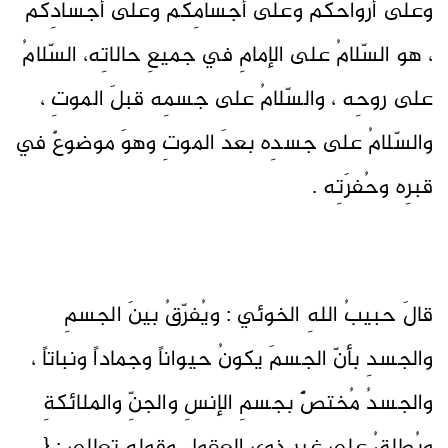
وعلى أرواحكُم وعلى أجسامِكُم وعلى أجسادِكم
، هو السّلامُ على الإمامِ في جميعِ حالاتِه، السّلامُ
على روحِه ، والسّلامُ على جسمِه قبلَ الموتِ ،
والسّلامُ على جسدِه بعدَ الموتِ وهوَ موضوعٌ في
قبرِه وحُفرَتِه .
قالَ حبيبُ اللهِ الخوئي : ويُفرّقُ بينَ الجسمِ
والجسدِ بأنّ الجسمَ يكونُ حيواناً وجماداً ونباتاً ،
والجسدُ مُختصٌّ بجسمِ الإنسِ والجنِّ والملائكةِ