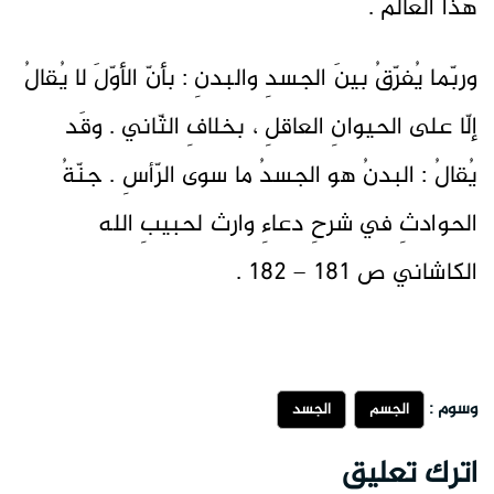
هذا العالم .
وربّما يُفرّقُ بينَ الجسدِ والبدنِ : بأنّ الأوّلَ لا يُقالُ
إلّا على الحيوانِ العاقلِ ، بخلافِ الثّاني . وقَد
يُقالُ : البدنُ هو الجسدُ ما سوى الرّأسِ . جنّةُ
الحوادثِ في شرحِ دعاءِ وارث لحبيبِ الله
الكاشاني ص 181 – 182 .
وسوم :
الجسم
الجسد
اترك تعليق