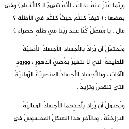
وإنّما عُبّرَ عنهُ بذلكَ ، لأنّهُ شيءٌ لا كالأشياء.) وفي
بعضِها : ( كيفَ كنتُم حيثُ كنتُم في الأظلّةِ ؟
قالَ : يا مُفضّلُ كُنّا عندَ ربّنا في ظلّةٍ خضراء .)
ويُحتمَلُ أن يُرادَ بالأجسامِ الأجسادُ الأصليّةُ
اللّطيفةُ التي لا تتغيّرُ بمُضيّ الدّهورِ ، وورودِ
الآفاتِ ، وبالأجسادِ الأجسادُ العنصريّةُ الزّمانيّةُ
التي تنقصُ وتزيدُ .
ويُحتملُ أن يُرادَ بأحدِهما الأجسادُ المثاليّةُ
البرزخيّةُ ، وبالآخر هذا الهيكلُ المحسوسُ في