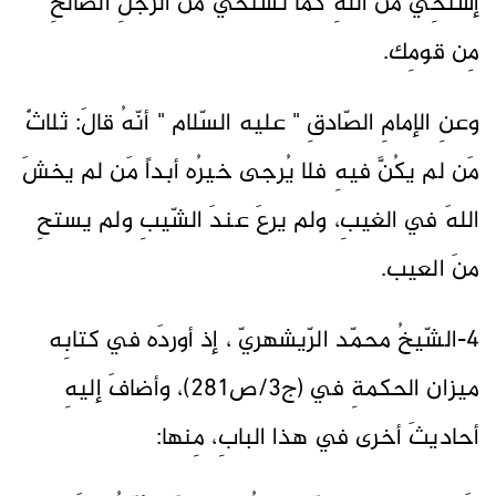
إستحِي منَ اللهِ كما تستحي منَ الرّجلِ الصّالحِ
مِن قومِك.
وعنِ الإمامِ الصّادقِ " عليه السّلام " أنّهُ قالَ: ثلاثٌ
مَن لم يكُنَّ فيهِ فلا يُرجى خيرُه أبداً مَن لم يخشَ
اللهَ في الغيبِ، ولم يرعَ عندَ الشّيبِ ولم يستحِ
منَ العيب.
4-الشّيخُ محمّد الرّيشهريّ ، إذ أوردَه في كتابِه
ميزان الحكمةِ في (ج3/ص281)، وأضافَ إليهِ
أحاديثَ أخرى في هذا البابِ، مِنها: