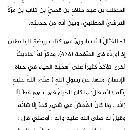
المطلبِ بنِ عبدِ منافٍ بنِ قصيٍّ بنِ كلاب بنِ مرّةَ
القرشيّ المطلبيّ، وبيّن أنّه مِن حديثِه.
3- الفتّالُ النّيسابوريّ في كتابِه روضةِ الواعظينَ،
إذ أوردَه في الصّفحةِ (٤٧٦)، وذكرَ لهُ أحاديثَ
أخرى تؤكّدُ كثيراً على أهمّيّةِ الحياءِ في حياةِ
الإنسانِ، منها: عَن رسولِ اللهِ ( صلّى اللهُ عليهِ
وآله ) أنّه قالَ: ما كانَ الحياءُ في شيءٍ قطّ إلّا
زانَه ، ولا كانَ الفُحشُ في شيءٍ قطّ إلّا شانَه.
وقيلَ لهُ صلّى اللهُ عليهِ وآله : أوصنِي قال :