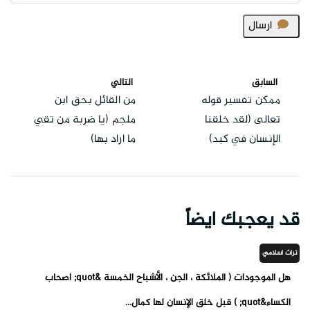
ارسال
السابق
التالي
ممكن تفسير قوله
من القائل بحق ابن
تعالى (لقد خلقنا
ملجم (يا ضربة من تقي
الإنسان في كبد)
ما اراد بها)
قد يعجبك ايضاً
تراث اسلامي
هل الموجودات ( الملائكة ، الجن ، الأشباح الخمسة &quot; أصحاب
الكساء&quot; ) قبل خلق الإنسان لها كمال...