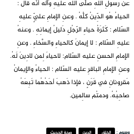
عَن رسولِ اللهِ صلّى اللهُ عليهِ وآله أنّهُ قالَ :
الحياءُ هُو الدِّينُ كلُّهُ . وعنِ الإمامِ عليٍّ عليهِ
السّلام : كَثرَةُ حياءِ الرّجُلِ دَليلُ إيمانِهِ . وعنهُ
عليهِ السّلام : لا إيمانَ كالحياءِ والسَّخاءِ . وعنِ
الإمامِ الحسنِ عليه السّلام: لاحياءَ لِمن لادِينَ لَهُ.
وعنِ الإمامِ الباقرِ عليه السّلام : الحياءُ والإيمانُ
مَقرونانِ في قَرَنٍ ، فإذا ذَهبَ أحَدُهُما تَبِعَهُ
صاحِبُهُ. ودمتُم سالِمين.
وسوم :
الخلق
الدين
صحة الحديث