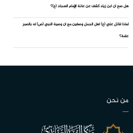
هل صح أن ابن زياد كشف عن عانة الإمام السجاد (ع)؟
لماذا قاتل علي (ع) أهل الجمل وصفين مع أن وصية النبي (ص) له بالصبر
عامة؟
من نحن