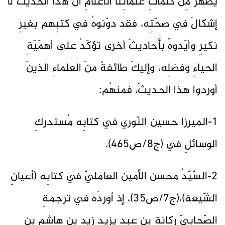
يظهرُ مِن كلماتِ عُلمائِنا الأعلامِ أنّ هذا الحديثَ لا
إشكالَ في صحّتِه، فقد دوّنوهُ في كتبِهم بغيرِ
نكيرٍ وأيّدوهُ بأحاديثَ أخرى تؤكّدُ على أهمّيّةِ
الحياءِ وفضلِه، وإليكَ طائفةً منَ العلماءِ الذينَ
أوردوا هذا الحديثَ، فمنهُم:
1-الميرزا حسين النّوري في كتابِه مُستدركِ
الوسائلِ في (ج8/ص465).
2-السّيّدُ محسن الأمين العامليّ في كتابِه (أعيانِ
الشّيعة)،(ج7/ص35)، إذ أوردَه في ترجمةِ
الصّحابيّ ركانة بنِ عبدِ يزيد زيد بنِ هاشمٍ بنِ