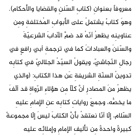
معروفاً بعنوانِ (كتابِ السّننِ والقضايا والأحكام).
وهوَ كتابٌ يشتملُ على الأبوابِ المُختلفةِ ومِن
عناوينِه يظهرُ أنّهُ قد ضمَّ الآدابَ الشرعيّةَ
والسّننَ والعباداتَ كما في ترجمةِ أبي رافعٍ في
رجالِ النّجاشيّ، ويقولُ السيّدُ الجلاليّ في كتابِه
تدوينُ السنّةِ الشريفةِ عَن هذا الكتابِ: (والذي
يظهرُ منَ المصادرِ أنَّ كلّاً مِن هؤلاءِ الرّواةِ قد ألّفَ
ما يخصُّه، وجمعَ رواياتِ كتابِه عنِ الإمامِ عليهِ
السّلام، إلّا أنّا نعتقدُ بأنَّ الكتابَ ليسَ إلّا مجموعةً
كبيرةً واحدةً مِن تأليفِ الإمامِ وإملائِه عليه