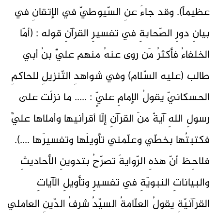
عظيماً). وقد جاءَ عنِ السّيوطيّ في الإتقانِ في
بيانِ دورِ الصّحابةِ في تفسيرِ القرآنِ قوله : (أمّا
الخلفاءُ فأكثرُ مَن روى عنهُ منهم عليٌّ بنُ أبي
طالب (عليه السّلام) وفي شواهدِ التّنزيلِ للحاكمِ
الحسكانيّ يقولُ الإمامِ عليٍّ : ..... ما نزلَت على
رسولِ اللهِ آيةٌ منَ القرآنِ إلّا أقرأنيها وأملاها عليَّ
فكتبتُها بخطّي وعلّمني تأويلَها وتفسيرَها ....).
فلاحِظ أنّ هذهِ الرّوايةَ تصرّحُ بتدوينِ الأحاديثِ
والبياناتِ النبويّةِ في تفسيرِ وتأويلِ الآياتِ
القرآنيّةِ يقولُ العلّامةُ السيّدُ شرفُ الدّينِ العاملي