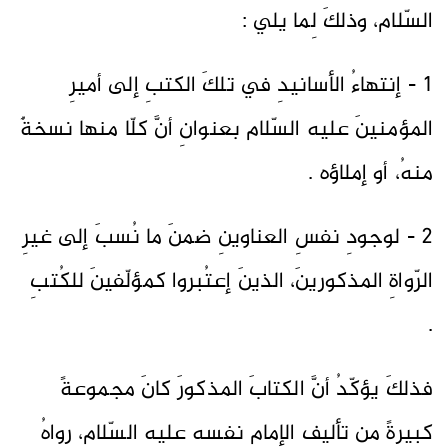
السّلام، وذلكَ لِما يلي :
1 - إنتهاءُ الأسانيدِ في تلكَ الكتبِ إلى أميرِ
المؤمنينَ عليه السّلام بعنوانِ أنَّ كلّا منها نسخةٌ
منهُ، أو إملاؤه .
2 - لوجودِ نفسِ العناوينِ ضمنَ ما نُسبَ إلى غيرِ
الرّواةِ المذكورينَ، الذينَ إعتُبروا كمؤلّفينَ للكُتبِ
.
فذلكَ يؤكّدُ أنَّ الكتابَ المذكورَ كانَ مجموعةً
كبيرةً مِن تأليفِ الإمامِ نفسِه عليه السّلام، رواهُ