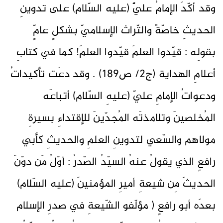
وقد أكّدَ الإمامُ عليٌّ (عليه السّلام) على تدوينِ
الحديثِ خاصّةً والتّراث الإسلاميّ بشكلٍ عامٍّ
بقولِه : قيّدوا العلمَ قيّدوا العلمَ! كما في كتابِ
أعلامِ الهداية (ج2/ ص189) . وقد دعَت تأكيداتُ
ودعواتُ الإمامِ عليّ (عليهِ السّلام) أتباعَه
المُخلصينَ وتلامذتَه المُجدّينَ للإقتداءِ بسيرةِ
مولاهم والسّعي لتدوينِ العلمِ والحديثِ كأبي
رافعٍ الذي يقولُ عنهُ السيّدُ الصّدرُ : أوّلُ مَن دوّنَ
الحديثَ مِن شيعةِ أميرِ المؤمنينَ (عليه السّلام)
بعدَه أبو رافعٍ ( مؤلّفو الشّيعةِ في صدرِ الإسلام