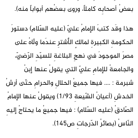
بعضُ أصحابِه كاملاً، وروى بعضُهم أبواباً منه).
هذا وقَد كتبَ الإمامُ عليّ (عليه السّلام) دستورَ
الحكومةِ الكبيرةِ لمالكٍ الأشترِ عندَما ولّاهُ على
مصرَ الموجودَ في نهجِ البلاغةِ للسيّدِ الرّضيّ،
والجامعةُ للإمامِ عليّ التي يقولُ عنها إبنُ
شبرمة : .... فيها جميعُ الحلالِ والحرامِ حتّى أرشُ
الخدشِ (أعيانُ الشّيعةِ 1/93) ويقولُ عنها الإمامُ
الصّادقُ (عليه السّلام) : فيها جميعُ ما يحتاجُ إليهِ
النّاسُ (بصائرُ الدّرجاتِ ص145).