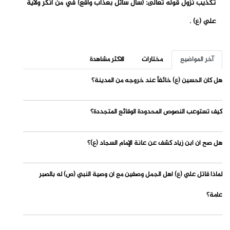
تكذيب نزول قوله تعالى: (سأل سائل بعذاب واقع) في من أنكر ولاية
علي (ع) .
آخر المواضيع
مختارات
الاكثر مشاهدة
هل كان الحسين (ع) خائفاً عند خروجه من المدينة؟
كيف تستوعب النصوص المحدودة الوقائع المتجددة؟
هل صح أن ابن زياد كشف عن عانة الإمام السجاد (ع)؟
لماذا قاتل علي (ع) أهل الجمل وصفين مع أن وصية النبي (ص) له بالصبر
عامة؟