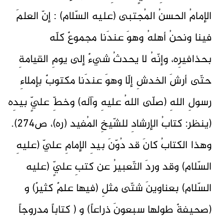
الإمامُ الحسنُ المُجتبى (عليه السّلام) : إنّ العلمَ
فينا ونحنُ أهلهُ وهوَ عندَنا مجموعٌ كلّه
بحذافيرِه، وإنّهُ لا يحدثُ شيءٌ إلى يومِ القيامةِ
حتّى أرشَ الخدشِ إلّا وهوَ عندَنا مكتوبٌ بإملاءِ
رسولِ اللهِ (صلّى اللهُ عليهِ وآله) وخطِّ عليٍّ بيدِه
(ينظر: كتابُ الإرشادِ للشّيخِ المُفيد (ره)، ص274).
وهذا الكتابُ كانَ قد دُوّنَ بيدِ الإمامِ عليّ (عليهِ
السّلام) وقد وردَ التّعبيرُ عن كتبِ عليٍّ (عليه
السّلام) بعناوينَ شتّى مثلِ (فيها علمٌ كثيرٌ) و
(صحيفةٌ طولها سبعونَ ذراعاً) و ( كتاباً مدروجاً