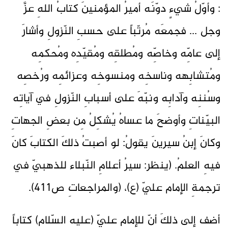
: وأوّلُ شيءٍ دوّنَه أميرُ المؤمنينَ كتابُ اللهِ عزَّ
وجل ... فجمعَه مُرتّباً على حسبِ النّزولِ وأشارَ
إلى عامِّه وخاصِّه ومُطلقِه ومُقيّدِه ومُحكمِه
ومُتشابِهه وناسخِه ومنسوخِه وعزائمِه ورُخصِه
وسُننِه وآدابِه ونبّهَ على أسبابِ النّزولِ في آياتِه
البيّناتِ وأوضحَ ما عساهُ يُشكِلُ مِن بعضِ الجهاتِ
وكانَ إبنُ سيرينَ يقولُ: لو أصبتُ ذلكَ الكتابَ كانَ
فيهِ العلمُ. (ينظر: سيرُ أعلامِ النّبلاء للذهبيّ في
ترجمةِ الإمام عليّ (ع)، (والمراجعاتِ ص411).
أضِف إلى ذلكَ أنّ للإمامِ عليٍّ (عليه السّلام) كتاباً