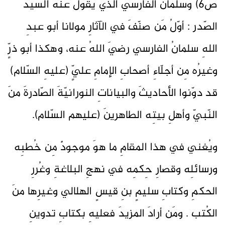
ص6) وسلمانُ الفارسيّ الذي يقولُ عنهُ السيّدُ
الصّدر : أوّلُ مَن صنّفَ في الآثارِ مولانا أبو عبدِ
اللهِ سلمانُ الفارسي رضيَ اللهُ عنه، وهكذا أبو ذرٍّ
وغيرُه مِن أجلّاءِ أصحابِ الإمامِ عليٍّ (عليهِ السّلام)
قد دوّنوا الأحاديثَ والبياناتِ النورانيّةَ الصّادرةَ منَ
النّبيّ وأهلِ بيتِه الطاهرينَ (عليهم السّلام).
ويُغني في هذا المقامِ ما هوَ موجودٌ مِن خُطبِه
ورسائلِه وقصارِ حِكمِه في نهجِ البلاغةِ وغُررِ
الحكمِ وكتابِ سليمٍ بنِ قيسٍ الهلالي وغيرِها منَ
الكُتب . ومَن أرادَ المزيدَ فعليهِ بكتابِ تدوينِ