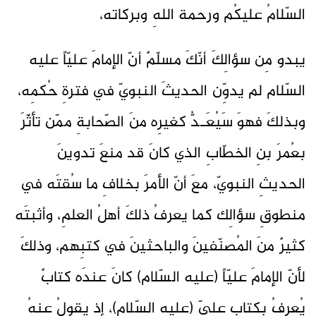
السّلامُ عليكُم ورحمة اللهِ وبركاته،
يبدو مِن سؤالِكَ أنّكَ مسلّمٌ أنّ الإمامَ عليّاً عليه
السّلام لم يدوِّن الحديثَ النبويّ في فترةِ حُكمِه،
وبذلكَ فهوَ سَيُعَـدُّ كغيرِه منَ الصّحابةِ ممّن تأثّرَ
بعُمرَ بنِ الخطّابِ الذي كانَ قد منعَ تدوينَ
الحديثِ النبويّ، معَ أنّ الأمرَ بخلافِ ما سُقتَه في
منطوقِ سؤالِك كما يعرفُ ذلكَ أهلُ العلمِ، وأثبتَه
كثيرٌ منَ المُصنّفينَ والباحثينَ في كتبِهم، وذلكَ
لأنّ الإمامَ عليّاً (عليه السّلام) كانَ عندَه كتابٌ
يُعرفُ بكتابِ عليٍّ (عليهِ السّلام)، إذ يقولُ عنهُ