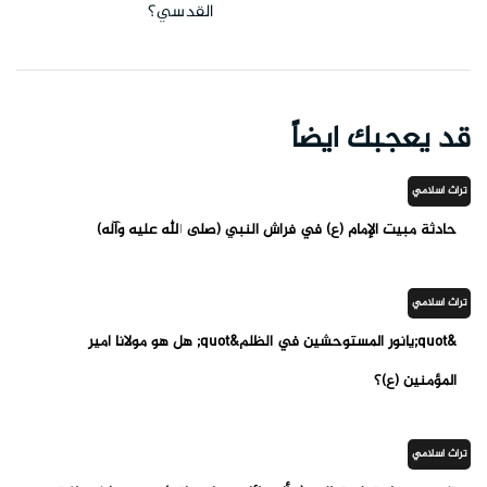
القدسي؟
قد يعجبك ايضاً
تراث اسلامي
حادثة مبيت الإمام (ع) في فراش النبي (صلى الله عليه وآله)
تراث اسلامي
&quot;يانور المستوحشين في الظلم&quot; هل هو مولانا امير
المؤمنين (ع)؟
تراث اسلامي