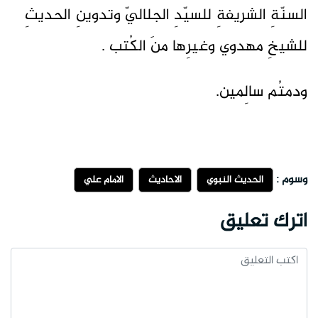
السنّةِ الشريفةِ للسيّدِ الجلاليّ وتدوينِ الحديثِ
للشيخِ مهدوي وغيرِها منَ الكُتب .
ودمتُم سالِمين.
وسوم :
الحديث النبوي
الاحاديث
الامام علي
اترك تعليق