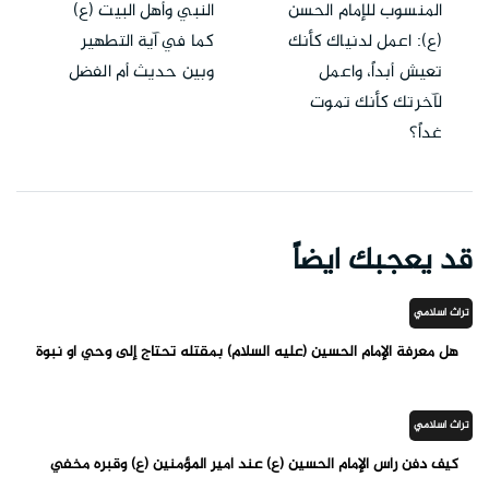
المنسوب للإمام الحسن
النبي وأهل البيت (ع)
(ع): اعمل لدنياك كأنك
كما في آية التطهير
تعيش أبداً، واعمل
وبين حديث أم الفضل
لآخرتك كأنك تموت
غداً؟
قد يعجبك ايضاً
تراث اسلامي
هل معرفة الإمام الحسين (عليه السلام) بمقتله تحتاج إلى وحي او نبوة
تراث اسلامي
كيف دفن رأس الإمام الحسين (ع) عند أمير المؤمنين (ع) وقبره مخفي