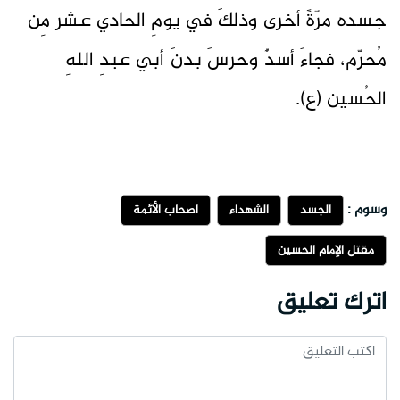
جسده مرّةً أخرى وذلكَ في يومِ الحادي عشر مِن
مُحرّم، فجاءَ أسدٌ وحرسَ بدنَ أبي عبدِ اللهِ
الحُسين (ع).
وسوم :
الجسد
الشهداء
اصحاب الأئمة
مقتل الإمام الحسين
اترك تعليق