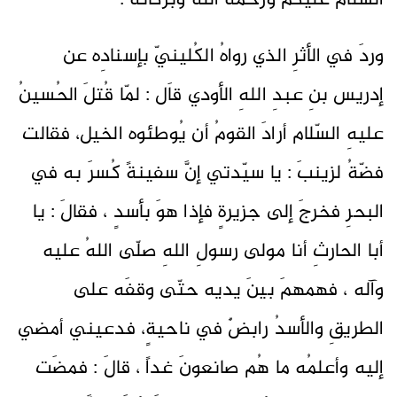
السلام عليكم ورحمة الله وبركاته :
وردَ في الأثرِ الذي رواهُ الكُلينيّ بإسنادِه عن
إدريس بنِ عبدِ اللهِ الأودي قاَل : لمّا قُتلَ الحُسينُ
عليهِ السّلام أرادَ القومُ أن يُوطئوه الخيل، فقالت
فضّةُ لزينبَ : يا سيّدتي إنَّ سفينةً كُسرَ به في
البحرِ فخرجَ إلى جزيرةٍ فإذا هوَ بأسدٍ ، فقالَ : يا
أبا الحارثِ أنا مولى رسولِ اللهِ صلّى اللهُ عليه
وآله ، فهمهمَ بينَ يديه حتّى وقفَه على
الطريقِ والأسدُ رابضٌ في ناحيةٍ، فدعيني أمضي
إليه وأعلمُه ما هُم صانعونَ غداً ، قالَ : فمضَت