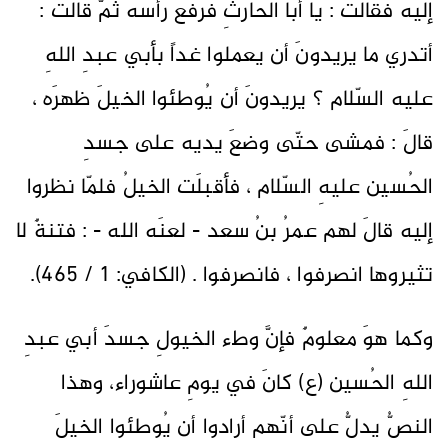
إليه فقالت : يا أبا الحارثِ فرفعَ رأسَه ثمَّ قالت :
أتدري ما يريدونَ أن يعملوا غداً بأبي عبدِ اللهِ
عليه السّلام ؟ يريدونَ أن يُوطئوا الخيلَ ظهرَه ،
قالَ : فمشى حتّى وضعَ يديه على جسدِ
الحُسين عليهِ السّلام ، فأقبلَت الخيلُ فلمّا نظروا
إليه قالَ لهم عمرُ بنُ سعد - لعنَه الله - : فتنةٌ لا
تثيروها انصرفوا ، فانصرفوا . (الكافي: 1 / 465).
وكما هوَ معلومٌ فإنَّ وطء الخيولِ جسدَ أبي عبدِ
اللهِ الحُسين (ع) كانَ في يومِ عاشوراء، وهذا
النصُّ يدلُّ على أنّهم أرادوا أن يُوطئوا الخيلَ