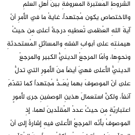
الشروطِ المُعتبرة المعروفةِ بينَ أهلِ العلمِ
والاختصاص يكون مُجتهداً، غايةُ ما في الأمرِ أنّ
آيةَ اللهِ العُظمى تُعطيهِ درجةً أعلى مِن حيثُ
هيمنتِه على أبوابِ الفقهِ والمسائلِ المُستحدثةِ
ونحوِها، وأمّا المرجعُ الدينيُّ الكبير والمرجعُ
الدينيُّ الأعلى فهيَ أيضاً منَ الأمورِ التي تدلُّ
على أنّ الموصوفَ بهما يُعَـدُّ مُجتهداً كما تقدّمَ
آنفاً، ولكنَّ استعمالَ هذينِ الوصفينِ جرى لأمورٍ
اعتباريّةٍ مِن حيثُ عددُ المُقلّدينَ لهما، إذِ
الموصوفُ بأنّه المرجعُ الأعلى فيهِ إشارةٌ إلى أنّ