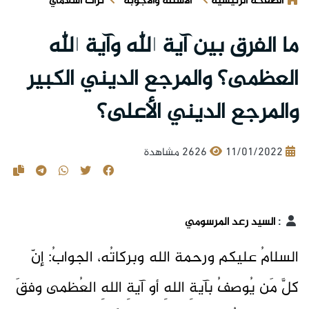
الصفحة الرئيسية
الأسئلة والأجوبة
تراث اسلامي
ما الفرق بين آية الله وآية الله
العظمى؟ والمرجع الديني الكبير
والمرجع الديني الأعلى؟
11/01/2022
2626 مشاهدة
:
السيد رعد المرسومي
السلامُ عليكم ورحمة الله وبركاتُه، الجوابُ: إنّ
كلَّ مَن يُوصفُ بآيةِ اللهِ أو آيةِ اللهِ العُظمى وفقَ