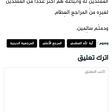
المقلِّدينَ له وأتباعَه هُم أكثرُ عدداً منَ المُقلِّدين
لغيرِه منَ المراجعِ العِظام.
ودمتُم سالِمين.
وسوم :
آية الله العظمى
المرجع الأعلى
المرجعية الدينية
اترك تعليق