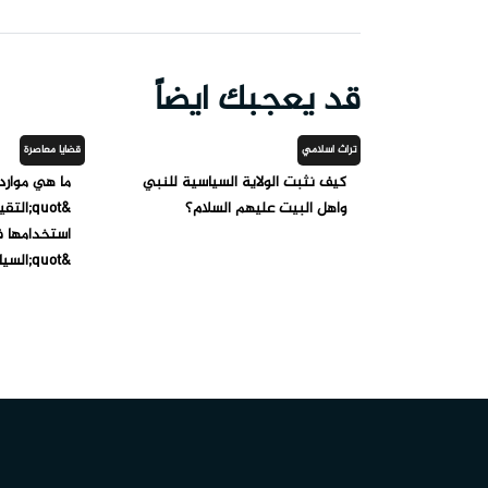
قد يعجبك ايضاً
تراث اسلامي
قضايا معاصرة
كيف نثبت الولاية السياسية للنبي
ما هي موارد
وأهل البيت عليهم السلام؟
استخدامها 
&quot;السياسة&quot;؟