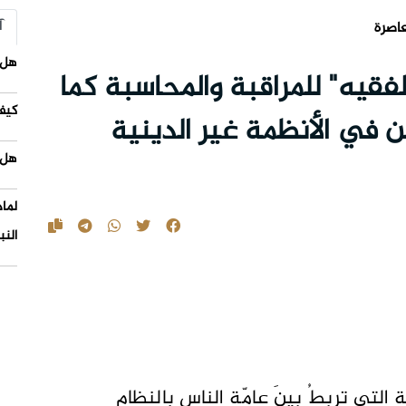
آ
عاصرة
هل 
قيه" للمراقبة والمحاسبة كما
كيف
 في الأنظمة غير الدينية
هل 
لما
النب
 التي تربطُ بينَ عامّةِ الناسِ بالنظامِ