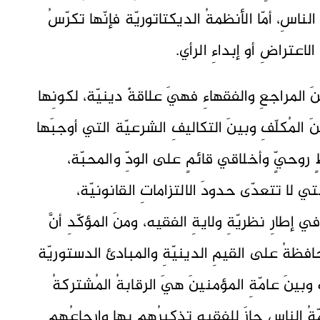
لناسِ، أمّا الأنظمةُ الديكتاتوريّة فإنّها تكرّسُ
لاعتراضِ أو إبداءِ الرأي.
ينَ المراجعِ والفقهاءِ فهيَ علاقةٌ دينيّة، لكونِها
المُكلّفِ وبينَ التكاليفِ الشرعيّة التي أوجبَها
ٍ روحيٍّ وأخلاقي قائمٍ على الودِّ والمحبّة،
ي لا تتعدّى حدودَ الالتزاماتِ القانونيّة،
 في إطارِ نظريّةِ ولايةِ الفقيه، ومنَ المؤكّدِ أنَّ
محافظةُ على القيمِ الدينيّةِ والمبادئ الدستوريّة
 وبينَ عامّةِ المؤمنينَ هيَ الرقابةُ المُشتركةُ
ةُ الناسِ جازَ للفقيهِ تذكيرُهم بها وإرجاعُهم