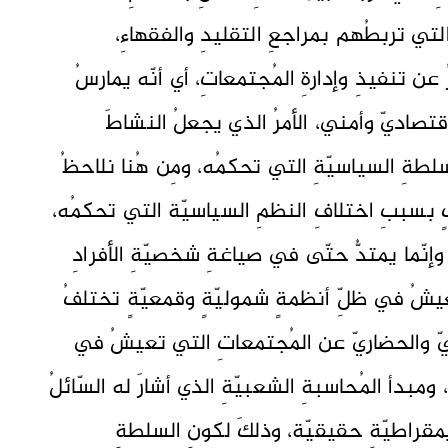
التي تربطُهم بمراجعِ التقليدِ والفقهاءِ،
 عن تنفيذِ وإدارةِ المُجتمعاتِ، أي أنّه يمارسُ
صاديّ وأمني، الأمرُ الذي يجعلُ النشاطَ
السلطةِ السياسيّةِ التي تحكمُه، ومِن هُنا نلاحظُ
 بسببِ اختلافِ النظمِ السياسيّة التي تحكمُه،
ةِ وإنّما يمتدُّ حتّى في صياغةِ شخصيّةِ الأفرادِ
عيشُ في ظلِّ أنظمةٍ شموليّةٍ وقمعيّةٍ تختلفُ
ّ والحضاريّ عن المُجتمعاتِ التي تعيشُ في
، ومبدأ المُحاسبةِ الشعبيّةِ الذي أشارَ له السّائلُ
يمقراطيّةٍ حقيقيّة، وذلكَ لكونِ السلطةِ