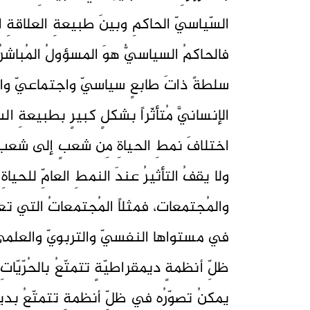
السّياسيّ الحاكمِ وبينَ طبيعةِ العلاقةِ 
فالحاكمُ السياسيُّ هوَ المسؤولُ المُباشرُ
سلطةً ذاتَ طابعٍ سياسيّ واجتماعيّ واقت
الإنسانيَّ مُتأثّراً بشكلٍ كبيرٍ بطبيعةِ 
اختلافَ نمطِ الحياةِ مِن شعبٍ إلى شعبٍ
ولا يقفُ التأثيرُ عندَ النمطِ العامِّ للحيا
والمُجتمعات، فمثلاً المُجتمعاتُ التي ت
في مستواها النفسيّ والتربويّ والعلمي
ظلِّ أنظمةٍ ديمقراطيّةٍ تتمتّعُ بالحُرّيّاتِ
يمكنُ تصوّرُه في ظلِّ أنظمةٍ تتمتّعُ بد