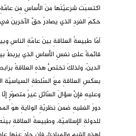
اكتسبَت شرعيّتَها منَ الأساسِ مِن عامّةِ ا
حكمَ الفردِ الذي يصادرُ حقَّ الآخرينَ في ا
أمّا طبيعةُ العلاقةِ بينَ عامّةِ الناسِ وب
قائمةً على نفسِ الأساسِ الذي يربطُ بينَ 
الدينُ، ولذلكَ تختصُّ هذهِ العلاقةُ برابط
بعكسِ العلاقةِ معَ السّلطةِ السياسيّة الت
وعليهِ فإنَّ سؤالَ السّائلِ غيرُ متصوّرٍ إلّا
دورَ الفقيهِ ضمنَ نظريّةِ الولايةِ هوَ ال
للدولةِ الإسلاميّة، وطبيعةُ العلاقةِ بينَه
لهذهِ القيمِ والمبادئ، فإن حادَ عنها عامّ