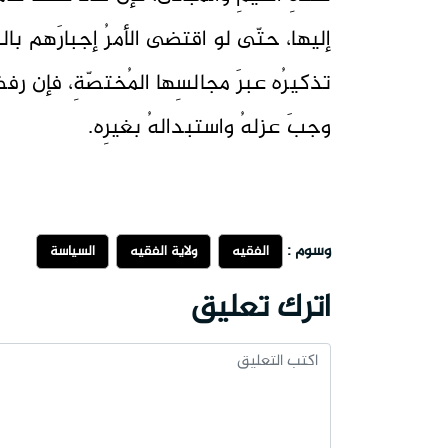
إليها، حتّى لو اقتضى الأمرُ إجبارَهم بالسلط
تذكيرُه عبرَ مجالسِها المُختصّةِ، فإن رف
وجبَ عزلهُ واستبدالهُ بغيرِه.
وسوم :
الفقيه
ولاية الفقيه
السياسة
اترك تعليق