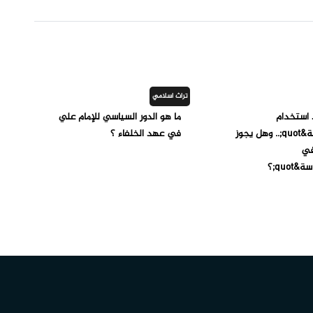
تراث اسلامي
 استخدام
ما هو الدور السياسي للإمام علي
&quot;التقية&quot;.. وهل يجوز
في عهد الخلفاء ؟
في