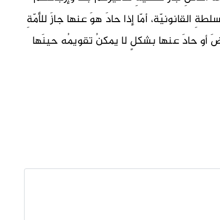
ةِ القانونيّة، أمّا إذا حادَ هوَ عنها جازَ للأمّةِ
ضَ أو حادَ عنها بشكلٍ لا يمكنُ تقويمُه حينَها