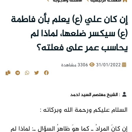
الصفحة الرئيسية
الأسئلة والأجوبة
إن كان علي (ع) يعلم بأن فاطمة
(ع) سيكسر ضلعها، لماذا لم
يحاسب عمر على فعلته؟
31/01/2022
3306 مشاهدة
:
الشيخ معتصم السيد احمد
السلام عليكم ورحمة الله وبركاته :
إن كانَ المرادُ ـ كما هوَ ظاهرُ السؤال ـ: لماذا لم