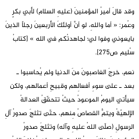
وقد قالَ أميرُ المؤمنينَ (عليهِ السلام) لأبي بكرٍ
وعُمر: « أما واللهِ، لو أنَّ أولئكَ الأربعينَ رجلاً الذينَ
بايعوني وفوا لي؛ لجاهدتُكم في الله » [كتابُ
سُليم ص275].
نعم، خرجَ الغاصبونَ منَ الدنيا ولم يُحاسبوا ـ
بعد ـ على سوءِ أفعالِهم وقبيحِ أعمالهم، ولكن
سيأتي اليومُ الموعودُ حيثُ تتحقّقُ العدالةُ
الإلهيّةُ ويتمُّ القصاصُ مِنهم، حتّى تثلجَ صدورُ آلِ
الرسولِ (صلّى اللهُ عليهِ وآله) وتثلجَ صدورُ