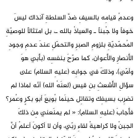
وعدمُ قيامِه بالسيفِ ضدَّ السلطةِ آنذاك ليسَ
خوفاً ولا جُبناً ـ والعياذُ بالله ـ، بل امتثالاً للوصيّةِ
المُحمّديّةِ بلزومِ الصبرِ والتحمّلِ عندَ عدمِ وجودِ
الأنصارِ والأعوان، كما صرّحَ بنفسِه (بأبي هوَ
وأمّي)، وذلكَ في جوابِه (عليهِ السلام) على
سؤالِ الأشعثِ بنِ قيس (لعنَهُ الله) أنّه لماذا لم
تضرِب بسيفِك وتقاتِل حينَما بُويعَ أبو بكرٍ وعُمر؟
فأجابَ (عليهِ السلام): « لم يمنَعني مِن ذلكَ
الجبنُ ولا كراهيةُ لقاءِ ربّي، وأن لا أكونَ أعلمُ أنَّ