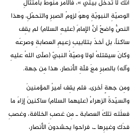
أنّكَ لا تدخلُ بيتي »، فالأمرُ منوطٌ بامتثالِ
الوصيّةِ النبويّةِ وهوَ لزومُ الصبرِ والتحمّلِ، وهذا
النصُّ واضحٌ أنَّ الإمامَ (عليهِ السلام) لم يقِف
ساكناً، بل أخذَ بتلابيبِ زعيمِ العصابةِ وصرعَه
وكانَ سيقتلهُ لولا وصيّةُ النبيّ (صلّى اللهُ عليهِ
وآله) بالصبرِ معَ قلّةِ الأنصار، هذا مِن جهة.
ومِن جهةٍ أخرى، فلم يقِف أميرُ المؤمنينَ
والسيّدةُ الزهراءُ (عليهما السلام) ساكنينَ إزاءَ ما
فعلَته تلكَ العصابة ـ مِن غصبِ الخلافة، وغصبِ
فدَك وغيرِها ـ، فراحوا يحشدونَ الأنصار،