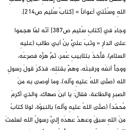
اللهِ وسُنّتي أعواناً » [كتابُ سُليم ص214].
وجاءَ في [كتابِ سُليم ص387] أنّه لمّا هجموا
على الدارِ « وثبَ عليٌّ بنُ أبي طالب (عليهِ
السلام)، فأخذَ بتلابيبِ عُمر، ثمَّ هزَّه فصرعَه،
ووجأ أنفَه ورقبتَه، وهمَّ بقتلِه، فذكرَ قولَ رسولِ
الله (صلّى اللهُ عليهِ وآله)، وما أوصى به منَ
الصبرِ والطاعة، فقالَ: يا ابنَ صهاك، والذي أكرمَ
مُحمّداً (صلّى اللهُ عليهِ وآله) بالنبوّة، لولا كتابٌ
منَ اللهِ سبقَ وعهدٌ عهدَه إليَّ رسولُ الله لعلمتَ