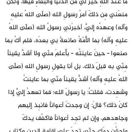
ما عندَ اللهِ خيرٌ لي منَ الدّنيا والبقاءِ فيها، ولكن
منعَني مِن ذلكَ أمرُ رسولِ الله (صلّى اللهُ عليهِ
وآله) وعهدُه إليَّ، أخبرَني رسولُ الله (صلّى اللهُ
عليهِ وآله) بما الأمّةُ صانعةٌ بي بعدَه، فلم أكُ بما
صنعوا - حينَ عاينتُه - بأعلمَ منّي ولا أشدَّ يقيناً
مِنّي به قبلَ ذلك، بل أنا بقولِ رسولِ الله (صلّى
اللهُ عليهِ وآله) أشدُّ يقيناً منّي بما عاينتُ
وشهِدت، فقلتُ: يا رسولَ الله؛ فما تعهدُ إليَّ إذا
كانَ ذلك؟ قالَ: إن وجدتَ أعواناً فانبِذ إليهم
وجاهِدهم، وإن لم تجِد أعواناً فاكفُف يدكَ
واحقُن دمَك حتّى تجدَ على إقامةِ الدينِ وكتابِ