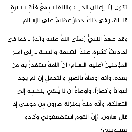
تكونُ إلّا بإعلانِ الحربِ والانقلابِ معَ فئةٍ يسيرةٍ
قليلة، وفي ذلكَ خطرٌ عظيمٌ على الإسلام.
وقد عهدَ النبيُّ (صلّى اللهُ عليهِ وآله) ـ كما في
أحاديثَ كثيرةٍ، عندَ الشيعةِ والسنّةِ ـ إلى أميرِ
المؤمنينَ (عليهِ السلام) أنَّ الأمّةَ ستغدرُ به مِن
بعدِه، وأنّه أوصاهُ بالصبرِ والتحمّلِ إن لم يجِد
أعواناً وأنصاراً، وأوصاهُ أن لا يُلقي بنفسِه إلى
التهلكة، وأنّه منهُ بمنزلة هارونَ مِن موسى إذ
قالَ هارون: {إنَّ القومَ استضعفوني وكادوا
يقتلونني}.