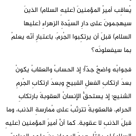
يُعاقِب أميرُ المؤمنينَ (عليهِ السلام) الذينَ
سيهجمونَ على دارِ السيّدةِ الزهراءِ (عليها
السلام) قبلَ أن يرتكِبوا الجُرمَ، باعتبارِ أنّه يعلمُ
بما سيفعلونَه؟
فجوابُه واضحٌ جدّاً؛ إذ الحسابُ والعقابُ يكونُ
بعدَ ارتكابِ الفعلِ القبيحِ وبعدَ ارتكابِ الجُرمِ
الشنيع؛ إذ يستحقُّ الإنسانُ العقوبةَ بارتكابِ
الحرام، فالعقوبةُ تترتّبُ على مُمارسةِ الذنب، وما
قبلَ الذنبِ لا عقوبة. كما أنَّ أميرَ المؤمنين (عليهِ