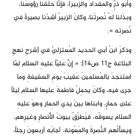
وأبو ذرٍّ والمقدادُ والزبير)، فإنّا حلَقنا رؤوسَنا،
وبذَلنا لهُ نُصرتَنا، وكانَ الزبيرُ أشدّنا بصيرةً في
نُصرتِه ».
وذكرَ ابنُ أبي الحديدِ المُعتزليّ في [شرحِ نهجِ
البلاغة ج11 ص14]: « إنَّ عليّاً عليهِ السلام لمّا
استنجدَ بالمُسلمينَ عَقيبَ يومِ السقيفةِ وما
جرى فيه، وكانَ يحمِلُ فاطمةَ عليها السلام ليلاً
على حمارٍ، وابناها بينَ يدي الحِمار وهوَ عليهِ
السلام يسوقُه، فيَطرُقُ بيوتَ الأنصارِ وغيرِهم،
ويسألُهم النُّصرةَ والمَعُونة، أجابَه أربعونَ رجلاً،