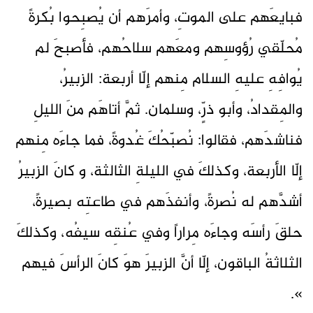
فبايعَهم على الموتِ، وأمرَهم أن يُصبِحوا بُكرةً
مُحلّقي رُؤوسِهم ومعَهم سلاحُهم، فأصبحَ لم
يُوافِهِ عليهِ السلام مِنهم إلّا أربعة: الزبيرُ،
والمِقدادُ، وأبو ذرٍّ، وسلمان. ثمَّ أتاهَم منَ الليلِ
فناشدَهم، فقالوا: نُصبّحُكَ غُدوةً، فما جاءَه مِنهم
إلّا الأربعة، وكذلكَ في الليلةِ الثالثة، و كانَ الزبيرُ
أشدَّهم له نُصرةً، وأنفذَهم في طاعتِه بصيرةً،
حلقَ رأسَه وجاءَه مِراراً وفي عُنقِه سيفُه، وكذلكَ
الثلاثةُ الباقون، إلّا أنَّ الزبيرَ هوَ كانَ الرأسَ فيهم
».