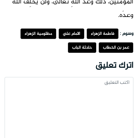
المؤمنينَ، ذلكَ وعدُ اللهِ تعالى، ولن يُخلِفَ اللهُ
وعدَه.
وسوم :
فاطمة الزهراء
الامام علي
مظلومية الزهراء
عمر بن الخطاب
حادثة الباب
اترك تعليق