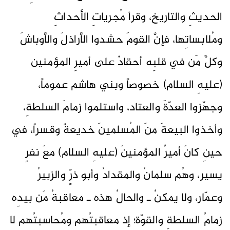
الحديثِ والتاريخ، وقرأ مُجرياتِ الأحداثِ
ومُلابساتِها، فإنَّ القومَ حشدوا الأراذلَ والأوباشَ
وكلَّ مَن في قلبِه أحقادٌ على أميرِ المؤمنين
(عليهِ السلام) خصوصاً وبني هاشم عموماً،
وجهّزوا العدّةَ والعتاد، واستلموا زمامَ السلطةِ،
وأخذوا البيعةَ منَ المُسلمينَ خديعةً وقسراً، في
حينِ كانَ أميرُ المؤمنينَ (عليهِ السلام) معَ نفرٍ
يسير، وهُم سلمانُ والمقدادُ وأبو ذرٍّ والزبيرُ
وعمّار، ولا يمكنُ ـ والحالُ هذه ـ معاقبةُ مَن بيدِه
زمامُ السلطةِ والقوّة؛ إذ معاقبتُهم ومُحاسبتُهم لا