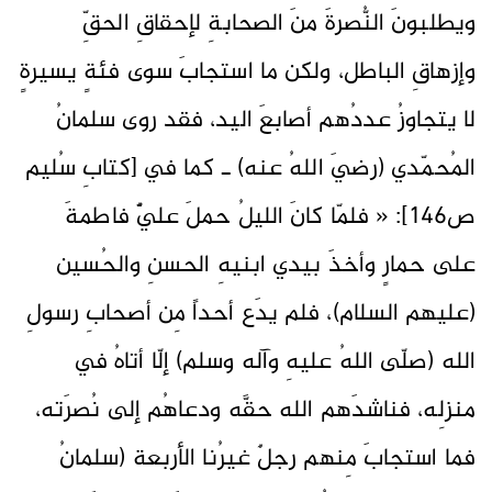
ويطلبونَ النُّصرةَ منَ الصحابةِ لإحقاقِ الحقِّ
وإزهاقِ الباطل، ولكن ما استجابَ سوى فئةٍ يسيرةٍ
لا يتجاوزُ عددُهم أصابعَ اليد، فقد روى سلمانُ
المُحمّدي (رضيَ اللهُ عنه) ـ كما في [كتابِ سُليم
ص146]: « فلمّا كانَ الليلُ حملَ عليٌّ فاطمةَ
على حمارٍ وأخذَ بيدي ابنيهِ الحسنِ والحُسين
(عليهم السلام)، فلم يدَع أحداً مِن أصحابِ رسولِ
الله (صلّى اللهُ عليهِ وآله وسلم) إلّا أتاهُ في
منزلِه، فناشدَهم الله حقَّه ودعاهُم إلى نُصرَته،
فما استجابَ مِنهم رجلٌ غيرُنا الأربعة (سلمانُ