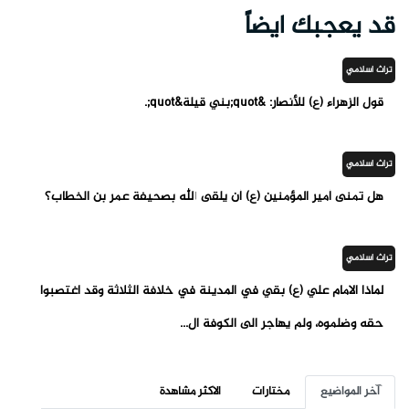
قد يعجبك ايضاً
تراث اسلامي
قول الزهراء (ع) للأنصار: &quot;بني قيلة&quot;.
تراث اسلامي
هل تمنى أمير المؤمنين (ع) أن يلقى الله بصحيفة عمر بن الخطاب؟
تراث اسلامي
لماذا الامام علي (ع) بقي في المدينة في خلافة الثلاثة وقد اغتصبوا
حقه وضلموه، ولم يهاجر الى الكوفة ال...
آخر المواضيع
مختارات
الاكثر مشاهدة