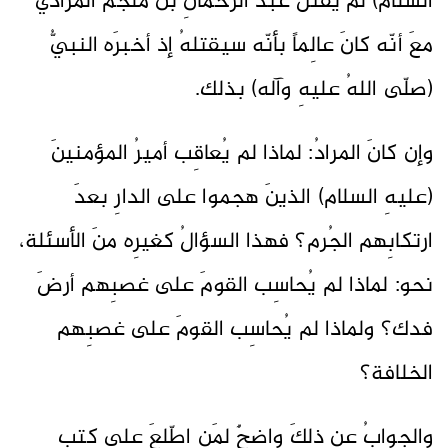
السلام) لم يقتُل عبدَ الرحمانِ بنَ ملجم المراديّ
معَ أنّه كانَ عالِماً بأنّه سيقتلهُ إذ أخبرَه النبيُّ
(صلّى اللهُ عليهِ وآله) بذلك.
وإن كانَ المرادُ: لماذا لم يُعاقِب أميرُ المؤمنينَ
(عليهِ السلام) الذينَ هجموا على الدارِ بعدَ
ارتكابِهم الجُرم؟ فهذا السؤالُ كغيرِه منَ الأسئلة،
نحو: لماذا لم يُحاسِب القومَ على غصبِهم أرضَ
فدك؟ ولماذا لم يُحاسِب القومَ على غصبِهم
الخلافة؟
والجوابُ عن ذلكَ واضحٌ لمَن اطّلعَ على كتبِ