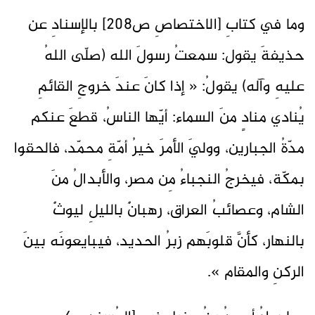
وما في كتابِ [الاختصاصِ ص208] بالإسنادِ عن
حذيفةَ يقول: سمعتُ رسولَ الله (صلّى اللهُ
عليهِ وآله) يقولُ: « إذا كانَ عندَ خروجِ القائمِ
يُنادي منادٍ منَ السماء: أيّها الناسُ، قطعَ عنكم
مدّةُ الجبارين، ووليَ الأمرَ خيرُ أمّةِ محمّد، فالحقوا
بمكّة، فيخرجُ النجباءُ مِن مصر، والأبدالُ منَ
الشام، وعصائبُ العراق، رهبانٌ بالليلِ ليوثٌ
بالنهار، كأنَّ قلوبَهم زبرُ الحديد، فيبايعونَه بينَ
الركنِ والمقام ».