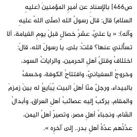
ص466] بالإسنادِ عن أميرِ المؤمنينَ (عليهِ
السلام) قال: قالَ رسولُ الله (صلّى اللهُ عليهِ
وآله): « يا عليّ، عشرُ خصالٍ قبلَ يومِ القيامة، ألا
تسألني عنها؟ قلتُ: بلى، يا رسولَ الله، قالَ:
اختلافُ وقتلُ أهلِ الحرمين، والراياتُ السود،
وخروجُ السفيانيّ، وافتتاحُ الكوفة، وخسفٌ
بالبيداء، ورجلٌ منّا أهلَ البيت يُبَايعُ له بينَ زمزمَ
والمقام، يركبُ إليه عصائبُ أهلِ العراق، وأبدالُ
الشام، ونجباءُ أهلِ مصر، وتصيرُ أهلُ اليمن،
عدّتُهم عدّةُ أهلِ بدر.. إلى آخرِه ».