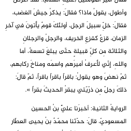
فقالَ أميرُ المؤمنينَ (عليهِ السلام): لقد أعرضَ
وأطول، يقولُ ماذا؟ فقالَ: يذكرُ جيشَ الغضب،
فقالَ: خلِّ سبيلَ الرجل، أولئكَ قومٌ يأتونَ في آخرِ
الزمان، قزعٌ كقزعِ الخريف، والرجلُ والرجلانِ
والثلاثة مِن كلِّ قبيلةٍ حتّى يبلغَ تسعةً، أما
واللهِ، إنّي لأعرفُ أميرَهم واسمَه ومناخَ ركابهم،
ثمّ نهضَ وهو يقولُ: باقراً باقراً باقراً، ثمّ قالَ:
ذلكَ رجلٌ مِن ذرّيّتي يبقرُ الحديثَ بقراً ».
الروايةُ الثانية: أخبرَنا عليٌّ بنُ الحسين
المسعوديّ، قالَ: حدّثنا محمّدٌ بنُ يحيى العطّار