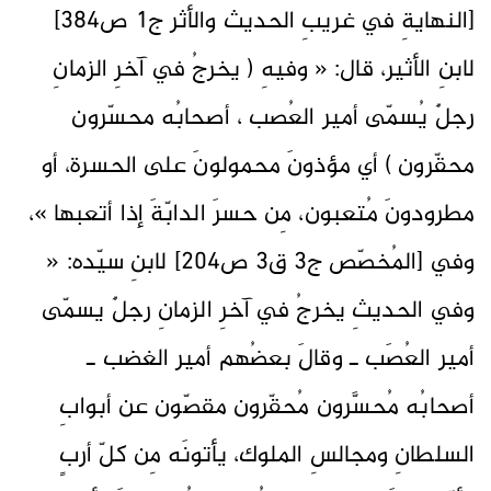
[النهايةِ في غريبِ الحديث والأثر ج1 ص384]
لابنِ الأثير، قال: « وفيهِ ( يخرجُ في آخرِ الزمانِ
رجلٌ يُسمّى أمير العُصب ، أصحابُه محسّرون
محقّرون ) أي مؤذونَ محمولونَ على الحسرة، أو
مطرودونَ مُتعبون، مِن حسرَ الدابّةَ إذا أتعبها »،
وفي [المُخصّص ج3 ق3 ص204] لابنِ سيّده: «
وفي الحديثِ يخرجُ في آخرِ الزمانِ رجلٌ يسمّى
أمير العُصَب ـ وقالَ بعضُهم أمير الغضب ـ
أصحابُه مُحسَّرون مُحقّرون مقصّون عن أبوابِ
السلطانِ ومجالسِ الملوك، يأتونَه مِن كلّ أربٍ