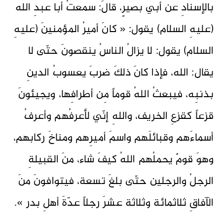
بالإسنادِ عن أبي بصيرٍ، قالَ: سمعتُ أبا عبدِ الله
(عليهِ السلام) يقول: « كانَ أميرُ المؤمنينَ (عليهِ
السلام) يقول: لا يزالُ الناسُ ينقصونَ حتّى لا
يقال: الله، فإذا كانَ ذلكَ ضربَ يعسوبُ الدينِ
بذنبِه، فيبعثُ اللهُ قوماً مِن أطرافِها، ويجيئونَ
قزعاً كقزعِ الخريف، واللهِ إنّي لأعرفُهم وأعرفُ
أسماءَهم وقبائلَهم واسمَ أميرِهم ومناخَ ركابهم،
وهوَ قومٌ يحملُهم اللهُ كيفَ شاء، منَ القبيلةِ
الرجلُ والرجلين حتّى بلغَ تسعة، فيتوافونَ منَ
الآفاقِ ثلاثمائة وثلاثة عشرَ رجلاً عدّةَ أهلِ بدر ».