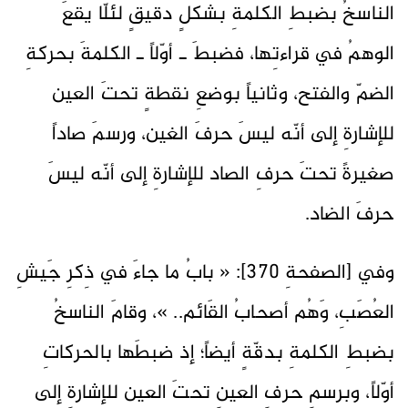
الناسخُ بضبطِ الكلمةِ بشكلٍ دقيقٍ لئلّا يقعَ
الوهمُ في قراءتِها، فضبطَ ـ أوّلاً ـ الكلمةَ بحركةِ
الضمّ والفتح، وثانياً بوضعِ نقطةٍ تحتَ العين
للإشارةِ إلى أنّه ليسَ حرفَ الغين، ورسمَ صاداً
صغيرةً تحتَ حرفِ الصاد للإشارةِ إلى أنّه ليسَ
حرفَ الضاد.
وفي [الصفحةِ 370]: « بابُ ما جاءَ في ذِكرِ جَيشِ
العُصَبِ، وَهُم أصحابُ القَائم.. »، وقامَ الناسخُ
بضبطِ الكلمةِ بدقّةٍ أيضاً؛ إذ ضبطَها بالحركاتِ
أوّلاً، وبرسمِ حرفِ العينِ تحتَ العين للإشارةِ إلى