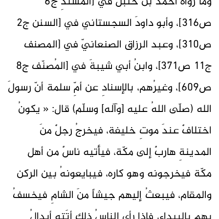
وما رواهُ أحمدُ بنُ حنبل في [المُسندِ ج6
ص316]، وأبو داودَ السجستاني في [السنن ج2
ص310]، وعبد الرزاق الصنعانيّ في [المصنف
ج11 ص371]، وابنُ أبي شيبةَ في [المُصنّف ج8
ص609]، وغيرُهم، بالإسنادِ عن أمِّ سلمة أنّ رسولَ
الله (صلّى اللهُ عليه [وآله] وسلّم) قال: « يكونُ
اختلافٌ عندَ موتِ خليفة، فيخرجُ رجلٌ منَ
المدينةِ هاربٌ إلى مكّة، فيأتيه ناسٌ من أهل
مكّة فيخرجونه وهو كاره، فيبايعونهُ بين الركن
والمقام، فيبعثُ إليهم جيشاً منَ الشامِ فيخسفُ
بهم بالبيداء، فإذا رأى الناسُ ذلك أتَته أبدالُ