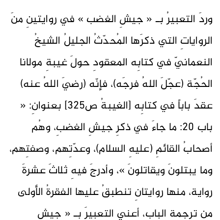
وردَ التعبيرُ بـ « جيشِ الغضب » في روايتينِ منَ
الرواياتِ التي ذكرَها المُحدّثُ الجليلُ الشيخُ
النعمانيّ في كتابِه المعقودِ حولَ غيبةِ مولانا
الحُجّة (عجّلَ اللهُ فرجَه)، فإنّه (رضيَ اللهُ عنه)
عقدَ باباً في كتابِه [الغيبةُ ص325] بعنوانِ: «
باب 20: ما جاءَ في ذكرِ جيشِ الغضبِ، وهُم
أصحابُ القائمِ (عليهِ السلام)، وعدّتِهم، وصفتِهم،
وما يبتلونَ ويقاتلونَ »، وأدرجَ فيهِ ثلاثَ عشرةَ
رواية، منها روايتانِ تنطبقُ عليها الفقرةُ الأولى
مِن ترجمةِ الباب، أعني التعبيرَ بـ « جيشِ