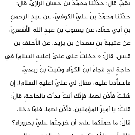
بقمّ، قالَ: حدّثنا محمّدٌ بنُ حسان الرازيّ، قالَ:
حدّثنا محمّدٌ بنُ عليّ الكوفيّ، عن عبدِ الرحمنِ
بنِ أبي حمّاد، عن يعقوبَ بنِ عبدِ الله الأشعريّ،
عن عتيبةَ بنِ سعدان بن يزيد، عن الأحنفِ بن
قيس، قالَ: « دخلتُ على عليّ (عليهِ السلام) في
حاجةٍ لي فجاءَ ابنُ الكوّاء وشبثٌ بنُ ربعيّ،
فاستأذنا عليه، فقالَ لي عليّ (عليهِ السلام): إن
شئتَ فأذَن لهما، فإنّك أنتَ بدأت بالحاجةِ، قالَ:
قلتُ: يا أميرَ المؤمنين، فأذَن لهما، فلمّا دخلا،
قالَ: ما حملَكما على أن خرجتُما عليَّ بحروراء؟