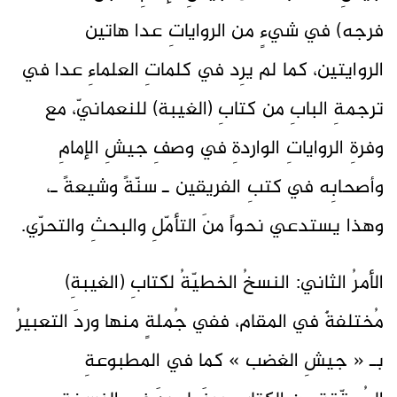
فرجه) في شيءٍ من الرواياتِ عدا هاتين
الروايتين، كما لم يرِد في كلماتِ العلماءِ عدا في
ترجمةِ البابِ من كتابِ (الغيبة) للنعمانيّ، مع
وفرةِ الرواياتِ الواردةِ في وصفِ جيشِ الإمامِ
وأصحابِه في كتبِ الفريقين ـ سنّةً وشيعةً ـ،
وهذا يستدعي نحواً منَ التأمّلِ والبحثِ والتحرّي.
الأمرُ الثاني: النسخُ الخطيّةُ لكتابِ (الغيبةِ)
مُختلفةٌ في المقام، ففي جُملةٍ منها وردَ التعبيرُ
بـ « جيشِ الغضب » كما في المطبوعةِ