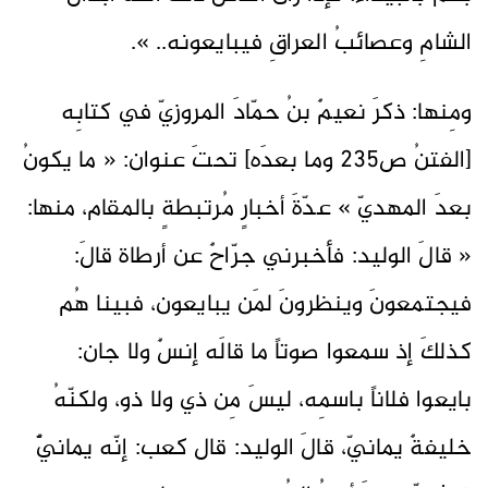
الشامِ وعصائبُ العراقِ فيبايعونه.. ».
ومِنها: ذكرَ نعيمٌ بنُ حمّادَ المروزيّ في كتابِه
[الفتنُ ص235 وما بعدَه] تحتَ عنوان: « ما يكونُ
بعدَ المهديّ » عدّةَ أخبارٍ مُرتبطةٍ بالمقام، منها:
« قالَ الوليد: فأخبرني جرّاحٌ عن أرطاة قالَ:
فيجتمعونَ وينظرونَ لمَن يبايعون، فبينا هُم
كذلكَ إذ سمعوا صوتاً ما قالَه إنسٌ ولا جان:
بايعوا فلاناً باسمِه، ليسَ مِن ذي ولا ذو، ولكنّهُ
خليفةٌ يمانيّ، قالَ الوليد: قال كعب: إنّه يمانيٌّ