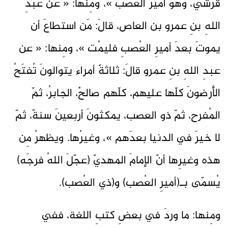
قرشيّ، وهوَ أميرُ العُصب »، ومِنها: « عن عبدِ
اللهِ بنِ عمرو بن العاص، قالَ: مَن استطاعَ أن
يموتَ بعدَ أميرِ العُصبِ فليمُت »، ومِنها: « عن
عبدِ اللهِ بنِ عمرو قالَ: ثلاثةٌ أمراء يتوالونَ تُفتَحُ
الأرضونَ كلّها عليهم، كلّهم صالحٌ، الجابرُ، ثمّ
المُفرح، ثمّ ذو العصب، يمكثونَ أربعينَ سنةً، ثمّ
لا خيرَ في الدنيا بعدَهم »، وغيرُها. ويظهرُ مِن
هذه وغيرِها أنّ الإمامَ المهديّ (عجّلَ اللهُ فرجَه)
يُسمّى بـ(أميرِ العُصب) و(ذي العُصب).
ومِنها: ما وردَ في بعضِ كتبِ اللغة، ففي