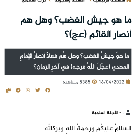
الصفحة الرئيسية
الأسئلة والأجوبة
تراث اسلامي
ما هو جيش الغضب؟ وهل هم
أنصار القائم (عج)؟
ما هوَ جيشُ الغضب؟ وهل هُم فعلاً أنصارُ الإمامِ
المهدي (عجّلَ اللهُ فرجه) في آخرِ الزمان؟
16/04/2022
5385 مشاهدة
:
- اللجنة العلمية
السلامُ عليكُم ورحمةُ اللهِ وبركاتُه