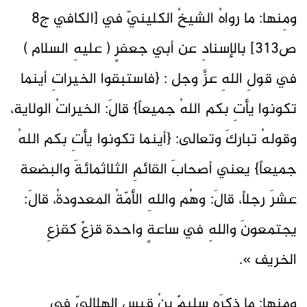
ومِنها: ما رواهُ الشيخُ الكلينيّ في [الكافي ج8
ص313] بالإسنادِ عن أبي جعفرٍ ( عليهِ السلام )
في قولِ اللهِ عزَّ وجل : {فاستبقوا الخيراتِ أينما
تكونوا يأتِ بكم اللهُ جميعاً} قالَ: الخيراتُ الولاية،
وقولهُ تباركَ وتعالى: {أينما تكونوا يأتِ بكم اللهُ
جميعاً} يعني أصحابَ القائمِ الثلاثمائةَ والبضعة
عشرَ رجلاً، قالَ: وهُم واللهِ الأمّةُ المعدودةُ، قالَ:
يجتمعونَ واللهِ في ساعةٍ واحدة قزعٌ كقزعِ
الخريف ».
ومِنها: ما ذكرَه سليمٌ بنُ قيس الهلاليّ في