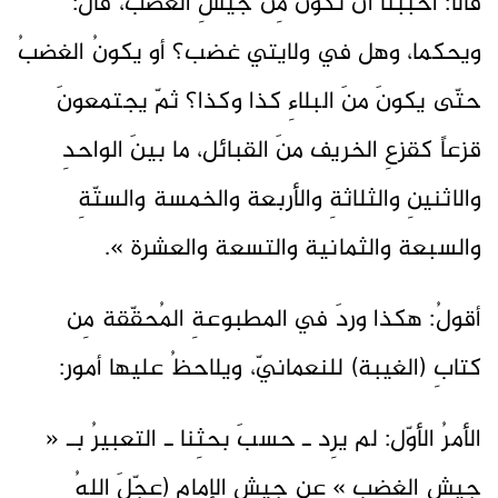
قالا: أحبَبنا أن نكونَ مِن جيشِ الغضب، قالَ:
ويحكما، وهل في ولايتي غضب؟ أو يكونُ الغضبُ
حتّى يكونَ منَ البلاءِ كذا وكذا؟ ثمّ يجتمعونَ
قزعاً كقزعِ الخريف منَ القبائل، ما بينَ الواحدِ
والاثنينِ والثلاثةِ والأربعة والخمسة والستّةِ
والسبعة والثمانية والتسعة والعشرة ».
أقولُ: هكذا وردَ في المطبوعةِ المُحقّقة مِن
كتابِ (الغيبة) للنعمانيّ، ويلاحظُ عليها أمور:
الأمرُ الأوّل: لم يرِد ـ حسبَ بحثِنا ـ التعبيرُ بـ «
جيشِ الغضب » عن جيشِ الإمامِ (عجّلَ اللهُ