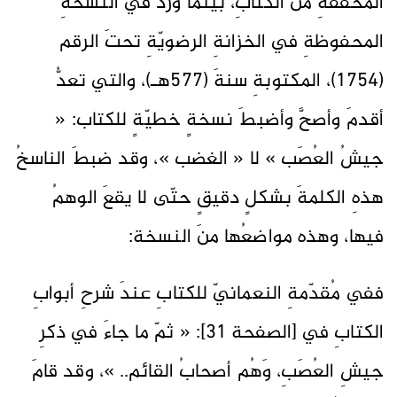
المُحقّقةِ من الكتابِ، بينَما وردَ في النسخةِ
المحفوظةِ في الخزانةِ الرضويّةِ تحتَ الرقم
(1754)، المكتوبةِ سنةَ (577هـ)، والتي تعدُّ
أقدمَ وأصحَّ وأضبطَ نسخةٍ خطيّةٍ للكتاب: «
جيشُ العُصَب » لا « الغضب »، وقد ضبطَ الناسخُ
هذهِ الكلمةَ بشكلٍ دقيقٍ حتّى لا يقعَ الوهمُ
فيها، وهذه مواضعُها منَ النسخة:
ففي مُقدّمةِ النعمانيّ للكتابِ عندَ شرحِ أبوابِ
الكتابِ في [الصفحة 31]: « ثمّ ما جاءَ في ذكرِ
جيشِ العُصَبِ، وَهُم أصحابُ القائم.. »، وقد قامَ