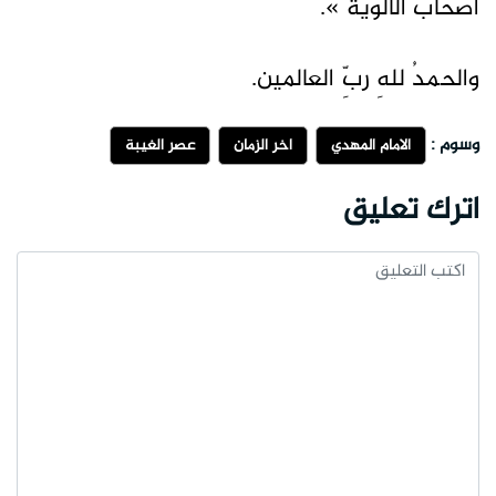
أصحابُ الألوية ».
والحمدُ للهِ ربِّ العالمين.
وسوم :
الامام المهدي
اخر الزمان
عصر الغيبة
اترك تعليق