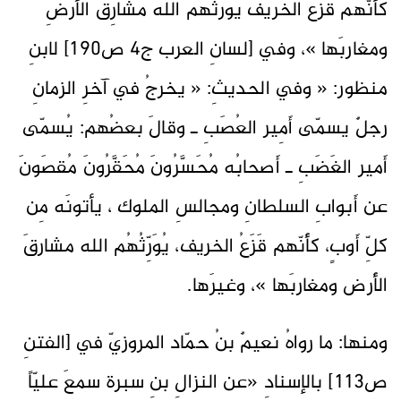
كأنّهم قزَع الخريف يورثُهم اللهُ مشارِقَ الأرضِ
ومغاربَها »، وفي [لسانِ العرب ج4 ص190] لابنِ
منظور: « وفي الحديثِ: « يخرجُ في آخرِ الزمانِ
رجلٌ يسمّى أَمِير العُصَبِ ـ وقالَ بعضُهم: يُسمّى
أَمير الغَضَبِ ـ أَصحابُه مُحَسَّرُونَ مُحَقَّرُونَ مُقصَونَ
عن أَبوابِ السلطانِ ومجالسِ الملوك ، يأتونَه مِن
كلِّ أَوبٍ، كأَنّهم قَزَعُ الخريف، يُوَرِّثُهُم الله مشارقَ
الأَرض ومغاربَها »، وغيرَها.
ومنها: ما رواهُ نعيمٌ بنُ حمّاد المروزيّ في [الفتنِ
ص113] بالإسنادِ «عن النزالِ بنِ سبرة سمعَ عليّاً