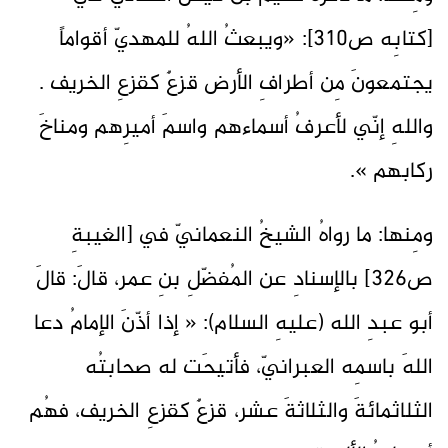
[كتابِه ص310]: «ويبعثُ اللهُ للمهديّ أقواماً
يجتمعونَ مِن أطرافِ الأرض قزعٌ كقزعِ الخريف .
واللهِ إنّي لأعرفُ أسماءهم واسمَ أميرِهم ومناخَ
ركابهم ».
ومِنها: ما رواهُ الشيخُ النعمانيّ في [الغيبةِ
ص326] بالإسنادِ عن المُفضّلِ بنِ عمر، قالَ: قالَ
أبو عبدِ الله (عليهِ السلام): « إذا أذّنَ الإمامُ دعا
اللهَ باسمِه العبرانيّ، فأتيحَت له صحابتُه
الثلاثمائةَ والثلاثةَ عشر، قزعٌ كقزعِ الخريف، فهُم