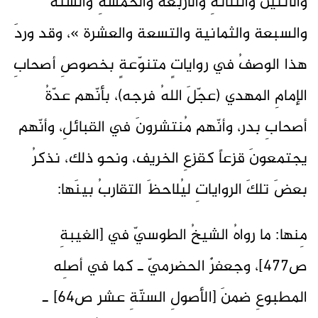
والاثنين والثلاثةِ والأربعة والخمسةِ والستّة
والسبعة والثمانية والتسعة والعشرة »، وقد وردَ
هذا الوصفُ في رواياتٍ متنوّعةٍ بخصوصِ أصحابِ
الإمامِ المهدي (عجّلَ اللهُ فرجه)، بأنّهم عدّةُ
أصحابِ بدر، وأنّهم مُنتشرونَ في القبائلِ، وأنّهم
يجتمعونَ قزعاً كقزعِ الخريف، ونحو ذلك، نذكرُ
بعضَ تلكَ الرواياتِ ليُلاحظَ التقاربُ بينَها:
مِنها: ما رواهُ الشيخُ الطوسيّ في [الغيبةِ
ص477]، وجعفرٌ الحضرميّ ـ كما في أصلِه
المطبوعِ ضمنَ [الأصولِ الستّةِ عشر ص64] ـ