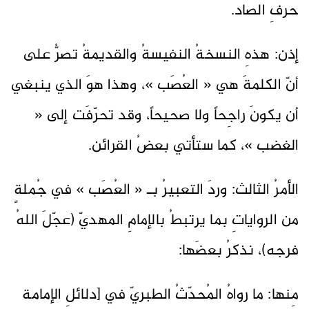
حرفِ الصاد.
إذن: هذهِ النسخةُ النفيسةُ والقديمةُ تصرُّ على
أنّ الكلمةَ هي « العُصَب »، وهذا هوَ الذي ينبغي
أن يكونَ راجِحاً ولا صحيحاً، وقد تحرّفَت إلى «
الغضب »، كما ستأتي بعضُ القرائن.
الأمرُ الثالث: وردَ التعبيرُ بـ « العُصَب » في جُملةٍ
من الرواياتِ بما يرتبطُ بالإمامِ المهديّ (عجّلَ اللهُ
فرجه)، نذكرُ بعضَها:
مِنها: ما رواهُ المُحدّثُ الطبريّ في [دلائلِ الإمامة