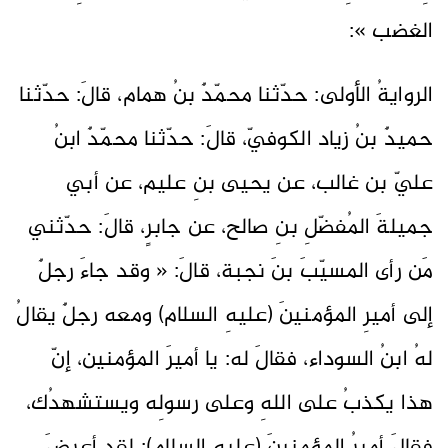
الغضب »:
الروايةُ الأولى: حدّثنا محمّدٌ بنُ همام، قالَ: حدّثنا
حميدٌ بنُ زياد الكوفيّ، قالَ: حدّثنا محمّدٌ ابنُ
عليّ بن غالب، عن يحيى بنِ عليم، عن أبي
جميلةَ المُفضّلِ بنِ صالح، عن جابرٍ، قالَ: حدّثني
مَن رأى المسيّبَ بنَ نجبة، قالَ: « وقد جاءَ رجلٌ
إلى أميرِ المؤمنينَ (عليهِ السلام) ومعه رجلٌ يقالُ
لهُ ابنُ السوداء، فقالَ له: يا أميرَ المؤمنين، إنّ
هذا يكذبُ على اللهِ وعلى رسولِه ويستشهدُك،