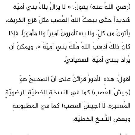
(رضيَ اللهُ عنه) يقولُ: « لا يزالُ بلاءُ بني أميّة
شديداً حتّى يبعثَ اللهُ العُصب مثلَ قزعِ الخريف،
يأتونَ من كلٍّ، ولا يستأمرونَ أميراً ولا مأموراً، فإذا
كانَ ذلكَ أذهبَ اللهُ مُلكَ بني أميّةَ »، ويمكنُ أن
يُرادَ ببني أميّةَ السفيانيّ.
أقولُ: هذهِ الأمورُ قرائنُ على أنّ الصحيحَ هوَ
(جيشُ العُصب) كما في النسخةِ الخطيّةِ الرضويّةِ
المُعتبرة، لا (جيشَ الغضب) كما في المطبوعةِ
وبعضِ النُّسخِ الخطيّة.