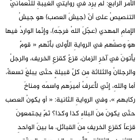
الأمرُ الرابع: لم يرِد في روايتي الغيبةِ للنّعمانيّ
التنصيصُ على أنّ (جيشَ العصب) هو جيشُ
الإمامِ المهدي (عجّلَ اللهُ فرجَه)، وإنّما الواردُ فيها
هوَ وصفُهم في الروايةِ الأولى بأنّهم « قومٌ
يأتونَ في آخرِ الزمان، قزعٌ كقزعِ الخريف، والرجلُ
والرجلانُ والثلاثة مِن كلّ قبيلةٍ حتّى يبلغَ تسعةً،
أما واللهِ، إنّي لأعرفُ أميرَهم واسمَه ومناخَ
ركابهم »، وفي الروايةِ الثانية: « أو يكونُ العصب
حتّى يكونَ منَ البلاءِ كذا وكذا؟ ثمّ يجتمعونَ
قزعاً كقزعِ الخريفِ منَ القبائل، ما بينَ الواحدِ