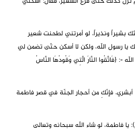
تزل كذلك حتّى فرغ الشعير، فقال: اسكني
ثك بشيراً ونذيراً، لو أمرتني لطحنت شعير
ك يا رسول اللّه، ولكن لا أسكن حتّى تضمن لي
فَاتَّقُوا النَّارَ الَّتِي وَقُودُهَا النَّاسُ
 أبشري، فإنّكِ من أحجار الجنّة في قصر فاطمة
: يا فاطمة، لو شاء اللّه سبحانه وتعالى