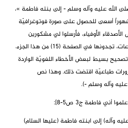
لى اللّه عليه وآله وسلم - إلى بنته فاطمة »،
9 ( 2 - 5 ). فبقيت شهوراً أسعى للحصول على صورة فوتوغرافيّة
 الأصدقاء الأوفياء، فأرسلوا لي مشكورين
صورة عنه وصلت قبل طبع الكتاب بساعات، تجدونها في الصفحة (15) من هذا الجزء،
تصحيح بسيط لبعض الأخطاء اللغويّة الواردة
ضرورات طباعيّة اقتضت ذلك. وهذا نص
ليه وآله وسلم -).
 أني فاطمة ج3 ص5-8]:
ليه وآله) إلى ابنته فاطمة (عليها السلام)