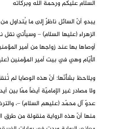
السلام عليكم ورحمة الله وبركاته
يبدو أنّ السائل ناظرٌ إلى ما يُتداول من
الزهراء (عليها السلام) – وسيأتي نقل نصّ
أوصاها بها عند زواجها من أمير المؤمني
الأيّام وهي في بيت أمير المؤمنين (علي
ويلاحظ بشأنّها: أنّ هذه الوصايا لم تُن
ولا مصادر غير الإماميّة أيضاً ممّا بين 
عدوّ آل محمّد (عليهم السلام) –، والترض
منها أنّ هذه الرواية منقولة من طرق ال