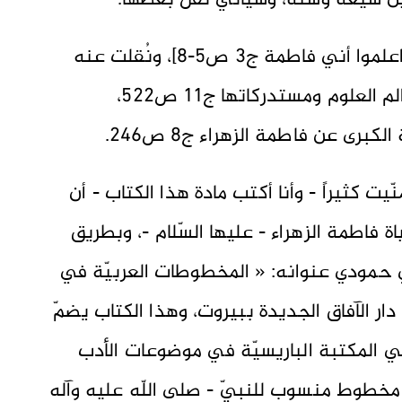
ين شيعة وسنّة، وسيأتي نقل بعضها.
وأوّل كتاب نقل هذه الوصايا هو كتاب [اعلموا أني فاطمة ج3 ص5-8]، ونُقلت عنه
في غير واحدٍ من الكتب، من أمثال: عوالم العلوم ومستدركاتها ج11 ص522،
يت كثيراً - وأنا أكتب مادة هذا الكتاب - أن
فاطمة الزهراء - عليها السّلام -، وبطريق
حمودي عنوانه: « المخطوطات العربيّة في
ار الآفاق الجديدة ببيروت، وهذا الكتاب يضمّ
ي المكتبة الباريسيّة في موضوعات الأدب
 مخطوط منسوب للنبيّ - صلى اللّه عليه وآله