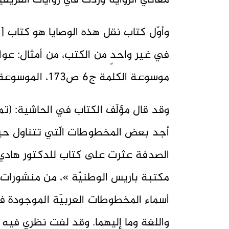
معاني الرواية وردت في روايات الفريق
موسوعة الكلمة ج6 ص173، الموسوعة الكبرى عن فاطمة الزهراء ج8 ص246.
وقد قال مؤلّف الكتاب في الحاشية: (تمنّ
أجد بعض المخطوطات الّتي تتناول حياة 
الصدفة عثرت على كتاب للدكتور هادي 
مكتبة باريس الوطنيّة »، من منشورات د
أسماء المخطوطات العربيّة الموجودة ف
واللغة وما إليهما. وقد لفت نظري فيه