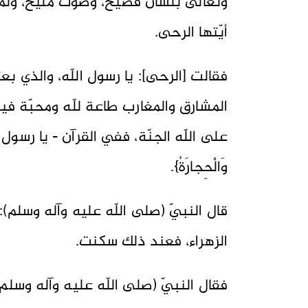
وتعالى بلسان فصيح، وصوت مليح، ولم 
أيّتها الرحى.
فقالت [الرحى]: يا رسول اللّه، والذي بع
المشارق والمغارب طاعة للّه ومحبّة في
على اللّه الجنّة، ففي القرآن - يا رسول اللّه -: {
وَالْحِجارَةُ}.
قال النبيّ (صلى اللّه عليه وآله وسلم):
الزهراء، فعند ذلك سكنت.
فقال النبيّ (صلى اللّه عليه وآله وسلم)