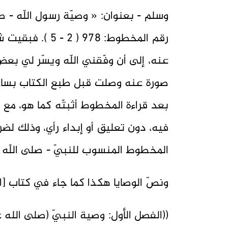
وسلم - بعنوان: « وصيّة رسول اللّه - ص
رقم المخطوط: 78
عنه، إلى أن وفّقني اللّه ويسّر لي بعض
بعد قراءة المخطوط أثبتّه كما هو، مع 
فيه، دون تعليق أو إبداء رأي، وذلك ل
المخطوط المنسوب للنبيّ - صلى اللّه ع
ونصّ الوصايا هكذا كما جاء في كتاب [اعلموا
((الفصل الأول: وصية النبيّ (صلى الله ع