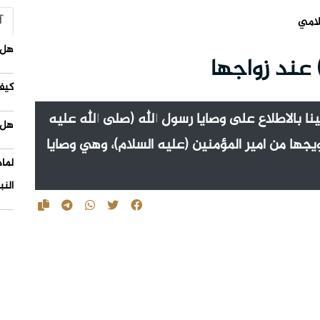
آ
لامي
هل 
) عند زواجها
كيف
نا بالاطلاع على وصايا رسول الله (صلى الله عليه
هل 
زويجها من امير المؤمنين (عليه السلام)، وهي وصايا
لما
النب