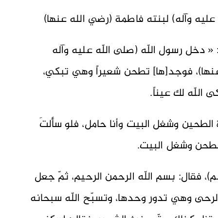
عليه وآله) لبنته فاطمة (رضي الله عنها)
 « دخل رسول اللّه (صلى اللّه عليه وآله
نها)، فوجد[ها] تطحن شعيراً وهي تبكي،
 اللّه لك عيناً.
 الطحين وشغل البيت وأنا حامل، فلو سألتَ
الطحن وشغل البيت.
)، فقال: بسم اللّه الرحمن الرحيم، ثمّ جعل
الرحى وهي تدور وحدها، وتسبّح اللّه سبحانه