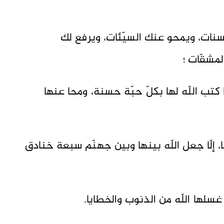
حسنات، ويمحو عنك السيّئات، ويرفع لك
مشقّات ؛
 كتب اللّه لها بكلّ حبّة حسنة، ومحا عنها
 إلّا جعل اللّه بينها وبين جهنّم سبعة خنادق
 غسلها اللّه من الذنوب والخطايا.