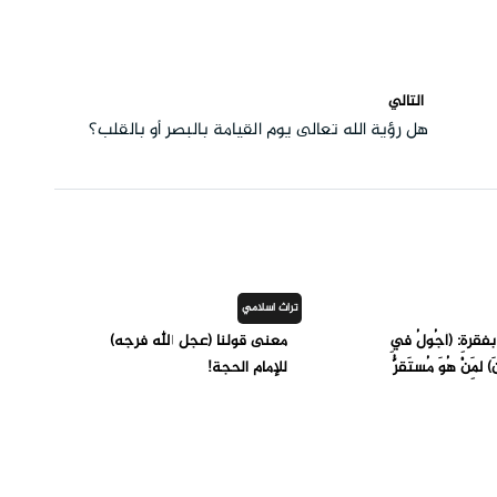
التالي
هل رؤية الله تعالى يوم القيامة بالبصر أو بالقلب؟
تراث اسلامي
ِ بفقرةِ: (أجُولُ فِي
معنى قولنا (عجل الله فرجه)
) لِمَنْ هُوَ مُستَقرُّ
للإمام الحجة!