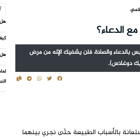
آ
لامي
هل 
مع الدعاء؟
كيف
يس بالدعاء والصلاة، فلن يشفيك الإله من مرض
هل 
ريك دوغلاس).
لما
النب
تعانة بالأسباب الطبيعة حتّى نجري بينهما