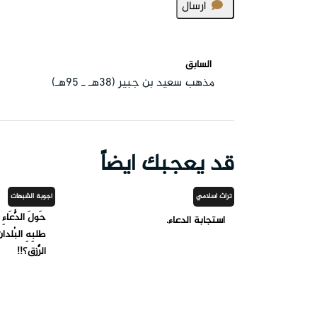
ارسال
السابق
مذهب سعيد بن جبير (38هـ ـ 95هـ)
قد يعجبك ايضاً
تراث اسلامي
أجوبة الشبهات
حَولَ الدُّعَاء
استجابة الدعاء.
طلبِهِ البُلدانَ
الرِّزق؟!!