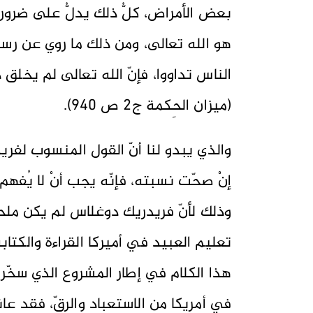
بعض الأمراض، كلُّ ذلك يدلُّ على ضرور
هو الله تعالى، ومن ذلك ما روي عن رسول ا
الناس تداووا، فإنّ الله تعالى لم يخلق داء
(ميزان الحِكمة ج2 ص 940).
والذي يبدو لنا أنّ القول المنسوب لفر
إنْ صحّت نسبته، فإنّه يجب أنْ لا يُفهم ف
وذلك لأنّ فريدريك دوغلاس لم يكن ملح
تعليم العبيد في أميركا القراءة والكتا
هذا الكلام في إطار المشروع الذي سخّر
في أمريكا من الاستعباد والرقِّ، فقد