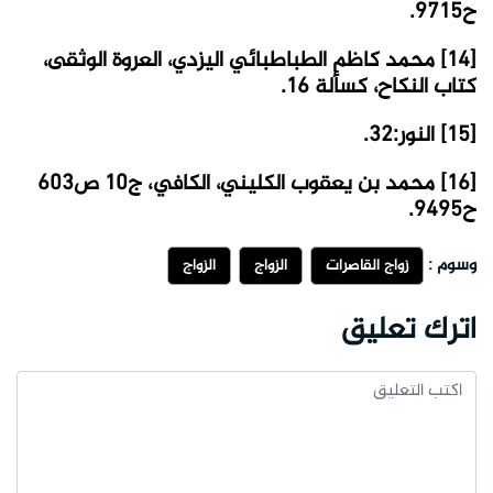
ح9715.
[14] محمد كاظم الطباطبائي اليزدي، العروة الوثقى،
كتاب النكاح، كسألة 16.
[15] النور:32.
[16] محمد بن يعقوب الكليني، الكافي، ج10 ص603
ح9495.
وسوم :
زواج القاصرات
الزواج
الزواج
اترك تعليق