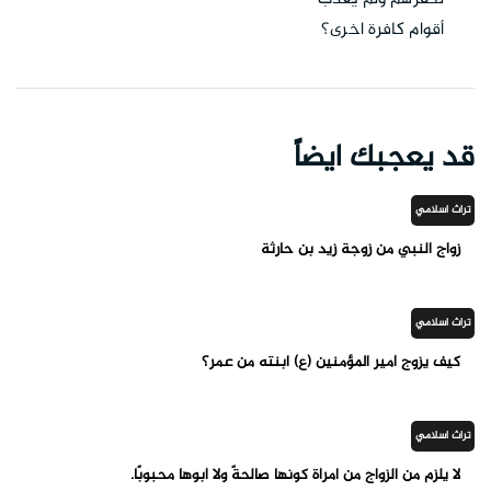
أقوام كافرة اخرى؟
قد يعجبك ايضاً
تراث اسلامي
زواج النبي من زوجة زيد بن حارثة
تراث اسلامي
كيف يزوج أمير المؤمنين (ع) ابنته من عمر؟
تراث اسلامي
لا يلزم من الزواج من امرأة كونها صالحةً ولا أبوها محبوبًا.