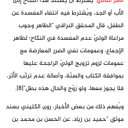
الأمر الثاني:
يشترط أن يستند هذا النكاح إلى
الأب أو الجد، ويُشترط فيه انتفاء المفسدة عن
الطفل، قال المحقق النراقي "الظاهر وجوب
مراعاة الوليّ‌ عدم المفسدة في النكاح؛ لظاهر
الإجماع، وعمومات نفي الضرر المعارضة مع
عمومات لزوم تزويج الوليّ الراجحة عليها
بموافقة الكتاب والسنّة، وأصالة عدم ترتّب الأثر،
فلا يجوز معها، ولو زوّج والحال هذه بطل"[8].
ويُفهم ذلك من بعض الأخبار، روى الكليني بسند
موثق "حميد بن زياد، عن الحسن بن محمد بن