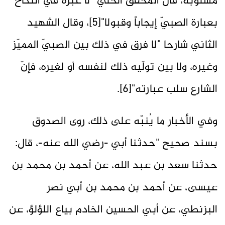
مسلوبة، قال المحقق الحلي "لا عبرة في النكاح
بعبارة الصبيّ إيجاباً وقبولا"[5]، وقال الشهيد
الثاني شارحا "لا فرق في ذلك بين الصبيّ‌ المميّز
وغيره، ولا بين تولّيه ذلك لنفسه أو لغيره، فإنّ‌
الشارع سلب عبارته"[6].
وفي الأخبار ما يُنبّه على ذلك، روى الصدوق
بسند صحيح "حدثنا أبي -رضي الله عنه-، قال:
حدثنا سعد بن عبد الله، عن أحمد بن محمد بن
عيسى، عن أحمد بن محمد بن أبي نصر
البزنطي، عن أبي الحسين الخادم بياع اللؤلؤ، عن