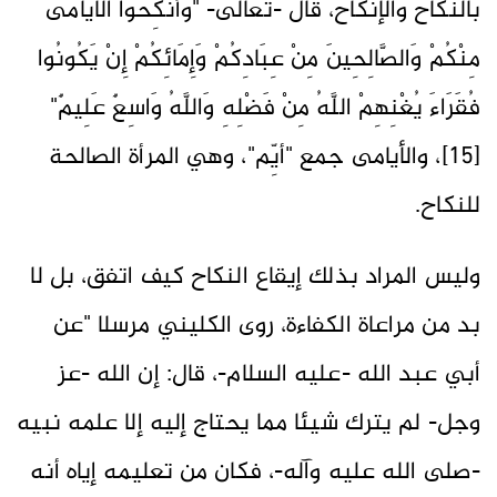
بالنكاح والإنكاح، قال -تعالى- "وَأَنكِحُوا الأَيَامَى
مِنْكُمْ وَالصَّالِحِينَ مِنْ عِبَادِكُمْ وَإِمَائِكُمْ إِنْ يَكُونُوا
فُقَرَاءَ يُغْنِهِمْ اللَّهُ مِنْ فَضْلِهِ وَاللَّهُ وَاسِعٌ عَلِيمٌ"
[15]، والأيامى جمع "أيِّم"، وهي المرأة الصالحة
للنكاح.
وليس المراد بذلك إيقاع النكاح كيف اتفق، بل لا
بد من مراعاة الكفاءة، روى الكليني مرسلا "عن
أبي عبد الله -عليه السلام-، قال: إن الله -عز
وجل- لم يترك شيئا مما يحتاج إليه إلا علمه نبيه
-صلى الله عليه وآله-، فكان من تعليمه إياه أنه